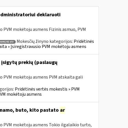
dministratoriui deklaruoti
sio PVM mokėtoju asmens Fizinis asmuo, PVM
Mokesčių žinyno kategorijos:
Pridėtinės
pvmį 61 str
skaita » Įsiregistravusio PVM mokėtoju asmens
 įsigytų prekių (paslaugų
sio PVM mokėtoju asmens PVM atskaita gali
gorijos:
Pridėtinės vertės mokestis » PVM
io PVM mokėtoju asmens
o namo, buto, kito pastato
ar
io PVM mokėtoju asmens Tokio ilgalaikio turto,