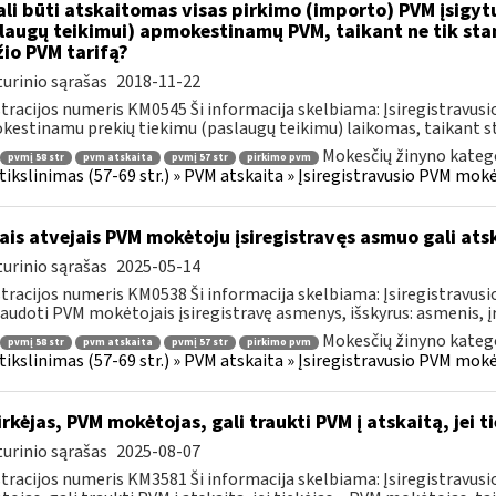
li būti atskaitomas visas pirkimo (importo) PVM įsigytų
laugų teikimui) apmokestinamų PVM, taikant ne tik sta
io PVM tarifą?
urinio sąrašas
2018-11-22
tracijos numeris KM0545 Ši informacija skelbiama: Įsiregistravu
estinamu prekių tiekimu (paslaugų teikimu) laikomas, taikant sta
Mokesčių žinyno katego
pvmį 58 str
pvm atskaita
pvmį 57 str
pirkimo pvm
s tikslinimas (57-69 str.) » PVM atskaita » Įsiregistravusio PVM mo
ais atvejais PVM mokėtoju įsiregistravęs asmuo gali atsk
urinio sąrašas
2025-05-14
tracijos numeris KM0538 Ši informacija skelbiama: Įsiregistravu
audoti PVM mokėtojais įsiregistravę asmenys, išskyrus: asmenis, į
Mokesčių žinyno katego
pvmį 58 str
pvm atskaita
pvmį 57 str
pirkimo pvm
s tikslinimas (57-69 str.) » PVM atskaita » Įsiregistravusio PVM mo
rkėjas, PVM mokėtojas, gali traukti PVM į atskaitą, jei 
urinio sąrašas
2025-08-07
tracijos numeris KM3581 Ši informacija skelbiama: Įsiregistravus