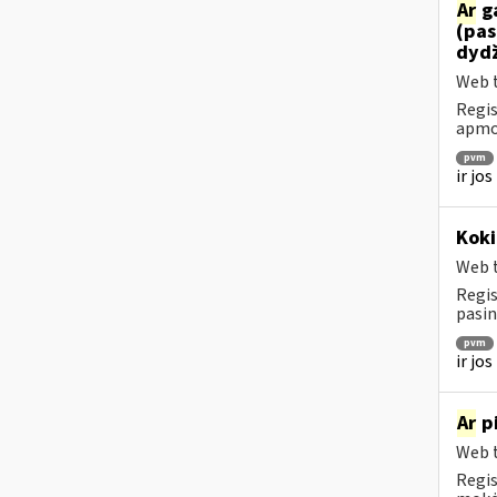
Ar
ga
(pas
dydž
Web t
Regis
apmok
pvm
ir jo
Koki
Web t
Regis
pasin
pvm
ir jo
Ar
pi
Web t
Regis