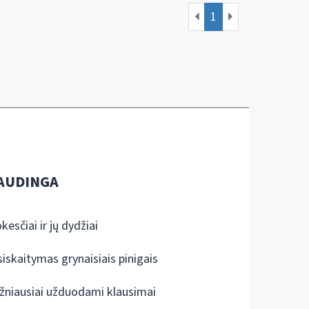
1
AUDINGA
kesčiai ir jų dydžiai
siskaitymas grynaisiais pinigais
žniausiai užduodami klausimai