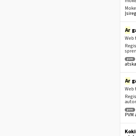
mokėt
Mokes
Įsire
Ar
ga
Web t
Regis
spren
pvm
atska
Ar
ga
Web t
Regis
autom
pvm
PVM a
Koki