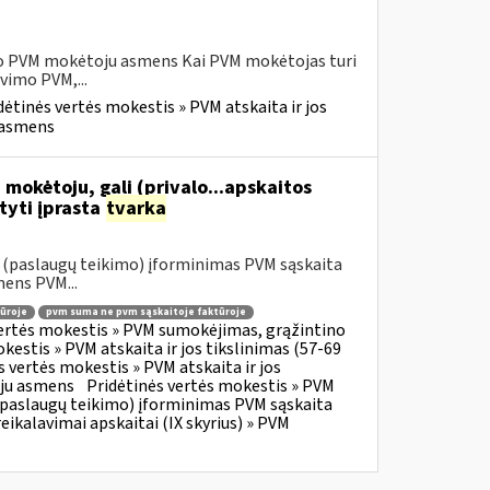
sio PVM mokėtoju asmens Kai PVM mokėtojas turi
vimo PVM,...
dėtinės vertės mokestis » PVM atskaita ir jos
u asmens
 mokėtoju, gali (privalo...apskaitos
tyti įprasta
tvarka
o (paslaugų teikimo) įforminimas PVM sąskaita
mens PVM...
ūroje
pvm suma ne pvm sąskaitoje faktūroje
vertės mokestis » PVM sumokėjimas, grąžintino
kestis » PVM atskaita ir jos tikslinimas (57-69
s vertės mokestis » PVM atskaita ir jos
oju asmens
Pridėtinės vertės mokestis » PVM
o (paslaugų teikimo) įforminimas PVM sąskaita
eikalavimai apskaitai (IX skyrius) » PVM