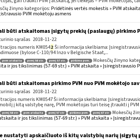
ojas, gali traukti PVM į atskaitą, jei tiekėjas – PVM mokėtojas, taik
čių žinyno kategorijos:
Pridėtinės vertės mokestis » PVM atskaita i
gistravusio PVM mokėtoju asmens
li būti atskaitomas įsigytų prekių (paslaugų) pirkimo
urinio sąrašas
2018-11-22
tracijos numeris KM054
2
Ši informacija skelbiama: Įsiregistrav
dimuose (bylose C-110/94 Inzo v Belgische Staat,...
Mokesčių žinyno kateg
pvm atskaita
pvmį 58 str.
pvmį 57 str.
pirkimo pvm.
ita ir jos tikslinimas (57-69 str.) » PVM atskaita » Įsiregistravus
li būti atskaitomas pirkimo PVM nuo PVM mokėtojo sa
urinio sąrašas
2018-11-22
tracijos numeris KM0547 Ši informacija skelbiama: Įsiregistravu
obilį į kitą valstybę narę, PVM mokėtojas turi teisę įtraukti į PVM a
Mokesčių žin
pvmį 58 str
pvm atskaita
pvmį 57 str
pirkimo pvm
pvmį 67 str
tskaita ir jos tikslinimas (57-69 str.) » PVM atskaita » Įsiregist
e nustatyti apskaičiuoto iš kitų valstybių narių įsigyt