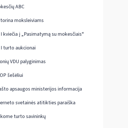
kesčių ABC
ktorina moksleiviams
I kviečia į „Pasimatymą su mokesčiais“
I turto aukcionai
onių VDU palyginimas
OP šešėliui
ašto apsaugos ministerijos informacija
terneto svetainės atitikties paraiška
škome turto savininkų