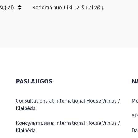
šų(-ai)
Rodoma nuo 1 iki 12 iš 12 irašų.
PASLAUGOS
N
Consultations at International House Vilnius /
Mo
Klaipėda
At
Консультации в International House Vilnius /
Klaipėda
Da