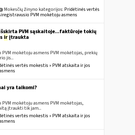
Mokesčių žinyno kategorijos:
Pridėtinės vertės
r
» Įsiregistravusio PVM mokėtoju asmens
šskirta PVM sąskaitoje...faktūroje tokių
as
ir
įtraukta
usio PVM mokėtoju asmens PVM mokėtojas, prekių
 jis...
dėtinės vertės mokestis » PVM atskaita ir jos
u asmens
ai yra taikomi?
usio PVM mokėtoju asmens PVM mokėtojas,
 įtraukti tik jam...
dėtinės vertės mokestis » PVM atskaita ir jos
u asmens