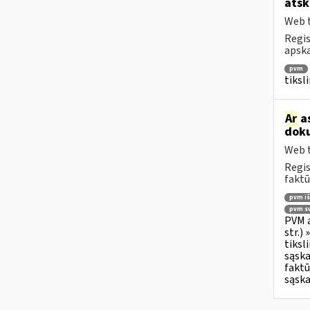
atsk
Web t
Regis
apska
pvm
tiksl
Ar
as
doku
Web t
Regis
faktū
pvm i
pvm su
PVM a
str.)
tiksl
sąska
faktū
sąska