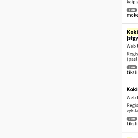
kaip
pvm
mokes
Kok
įsig
Web t
Regis
(pasl
pvm
tiksl
Koki
Web t
Regis
vykda
pvm
tiksl