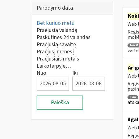
Parodymo data
Kok
Bet kuriuo metu
Web t
Praėjusią valandą
Regis
Paskutines 24 valandas
mokėt
Praėjusią savaitę
fr0457
vertė
Praėjusį mėnesį
Praėjusiais metais
Laikotarpyje…
Ar
ga
Nuo
Iki
Web t
Regis
pasin
pvm
Paieška
atska
ilga
Web t
Regis