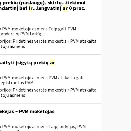
 prekių (paslaugų), skirtų...tiekimui
ndartinį bet
ir
...lengvatinį
ar
0 proc.
sio PVM mokėtoju asmens Taip gali. PVM
ndartinį PVM tarifą,...
rijos:
Pridėtinės vertės mokestis » PVM atskaita
kėtoju asmens
aityti įsigytų prekių
ar
sio PVM mokėtoju asmens PVM atskaita gali
registruotus PVM...
rijos:
Pridėtinės vertės mokestis » PVM atskaita
kėtoju asmens
tiekėjas – PVM mokėtojas
io PVM mokėtoju asmens Taip, pirkėjas, PVM