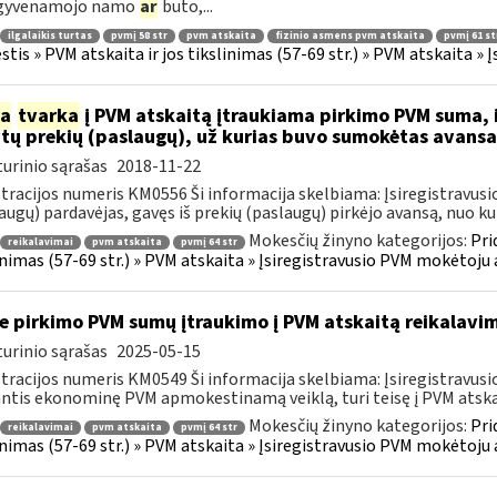
 gyvenamojo namo
ar
buto,...
ilgalaikis turtas
pvmį 58 str
pvm atskaita
fizinio asmens pvm atskaita
pvmį 61 st
tis » PVM atskaita ir jos tikslinimas (57-69 str.) » PVM atskaita 
ia
tvarka
į PVM atskaitą įtraukiama pirkimo PVM suma, i
ytų prekių (paslaugų), už kurias buvo sumokėtas avans
urinio sąrašas
2018-11-22
tracijos numeris KM0556 Ši informacija skelbiama: Įsiregistrav
augų) pardavėjas, gavęs iš prekių (paslaugų) pirkėjo avansą, nuo kurio
Mokesčių žinyno kategorijos:
Pri
reikalavimai
pvm atskaita
pvmį 64 str
inimas (57-69 str.) » PVM atskaita » Įsiregistravusio PVM mokėtoj
e pirkimo PVM sumų įtraukimo į PVM atskaitą reikalavim
urinio sąrašas
2025-05-15
tracijos numeris KM0549 Ši informacija skelbiama: Įsiregistrav
ntis ekonominę PVM apmokestinamą veiklą, turi teisę į PVM atskaitą
Mokesčių žinyno kategorijos:
Pri
reikalavimai
pvm atskaita
pvmį 64 str
inimas (57-69 str.) » PVM atskaita » Įsiregistravusio PVM mokėtoj