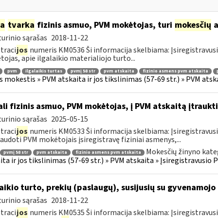
ia
tvarka
fizinis asmuo, PVM mokėtojas, turi
mokesčių
a
urinio sąrašas
2018-11-22
traci
jos
numeris KM0536 Ši informacija skelbiama: Įsiregistravu
ojas, apie ilgalaikio materialiojo turto...
pvm
ilgalaikis turtas
pvmį 58 str
pvm atskaita
fizinio asmens pvm atskaita
s mokestis » PVM atskaita ir jos tikslinimas (57-69 str.) » PVM at
li fizinis asmuo, PVM mokėtojas, į PVM atskaitą įtraukti
urinio sąrašas
2025-05-15
traci
jos
numeris KM0533 Ši informacija skelbiama: Įsiregistravu
audoti PVM mokėtojais įsiregistravę fiziniai asmenys,...
Mokesčių žinyno kate
pvmį 58 str
pvm atskaita
fizinio asmens pvm atskaita
ita ir jos tikslinimas (57-69 str.) » PVM atskaita » Įsiregistravus
laikio turto, prekių (paslaugų), susijusių su gyvenamoj
urinio sąrašas
2018-11-22
traci
jos
numeris KM0535 Ši informacija skelbiama: Įsiregistravus