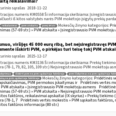
aitą reikalavimai?
urinio sąrašas
2018-11-22
tracijos numeris KM0558 Ši informacija skelbiama: Įsiregistravu
ičiuoti iš kitos valstybės narės PVM mokėtojo įsigytų prekių parda
Mokesčių žinyno kategorijos:
Pri
reikalavimai
pvm atskaita
pvmį 64 str
inimas (57-69 str.) » PVM atskaita » Įsiregistravusio PVM mokėtoj
muo, viršijęs 45 000 eurų ribą, bet neįsiregistravęs PVM
mente išskirti PVM, o pirkėjas turi teisę tokį PVM atskai
urinio sąrašas
2025-12-17
tracijos numeris KM3136 Ši informacija skelbiama: Prekių tiekim
ra (78-1, 79, 82, 105, 109 str.) Neįsiregistravusio PVM mokėtoju as
šskyrimas
išskirti pvm ne pvm sąskaitoje faktūroje
pvm išskyrimas ne pvm sąskaitoje fakt
Mokesčių žinyno kategorijos:
Pridėtinės 
mą ne pvm sąskaitoje faktūroje
pskaičiavimas, PVM permokos įskaitymas ir
Pridėtinės vertės mo
 » PVM atskaita » Įsiregistravusio PVM mokėtoju asmens
Pridėtinė
inimas (57-69 str.) » PVM atskaita » Neįsiregistravusio PVM mokėt
itos faktūros, reikalavimai apskaitai (IX skyrius) » Prekių tiekim
ra (78-1, 7
Pridėtinės vertės mokestis » PVM sąskaitos faktūros, r
itos faktūros informacija (80 str.)