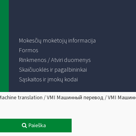
Mokesčių mokėtojų informacija
Formos
Rinkmenos / Atviri duomenys
Skaičiuoklės ir pagalbininkai
Sąskaitos ir įmokų kodai
Machine translation / VMI Машинный перевод / VMI Машин
Paieška