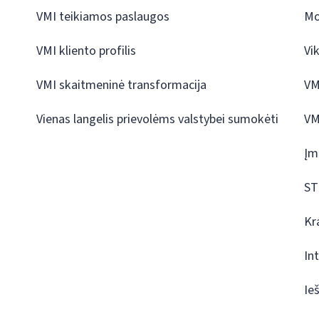
VMI teikiamos paslaugos
Mo
VMI kliento profilis
Vi
VMI skaitmeninė transformacija
VM
Vienas langelis prievolėms valstybei sumokėti
VM
Įm
ST
Kr
In
Ie