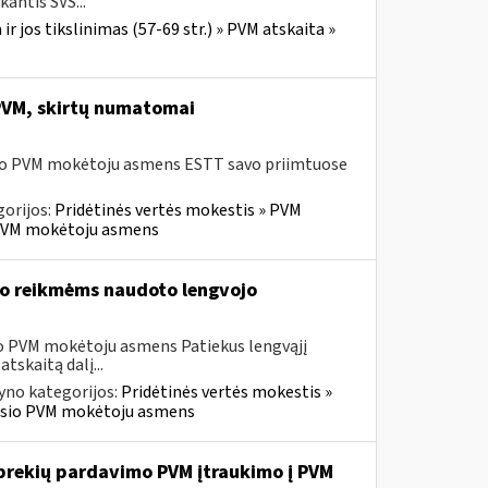
antis SVS...
r jos tikslinimas (57-69 str.) » PVM atskaita »
 PVM, skirtų numatomai
usio PVM mokėtoju asmens ESTT savo priimtuose
orijos:
Pridėtinės vertės mokestis » PVM
io PVM mokėtoju asmens
vo reikmėms naudoto lengvojo
sio PVM mokėtoju asmens Patiekus lengvąjį
tskaitą dalį...
yno kategorijos:
Pridėtinės vertės mokestis »
ravusio PVM mokėtoju asmens
ų prekių pardavimo PVM įtraukimo į PVM