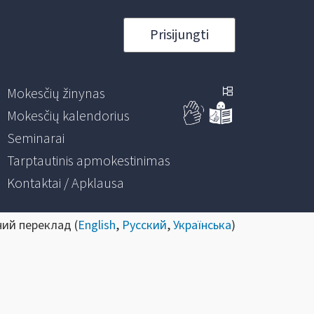
Prisijungti
Mokesčių žinynas
Mokesčių kalendorius
Seminarai
Tarptautinis apmokestinimas
Kontaktai / Apklausa
ний переклад (
English
,
Русский
,
Українська
)