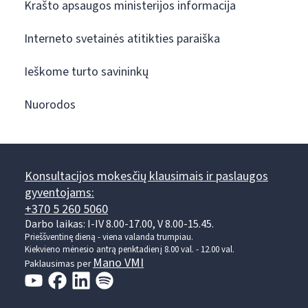
Krašto apsaugos ministerijos informacija
Interneto svetainės atitikties paraiška
Ieškome turto savininkų
Nuorodos
Konsultacijos mokesčių klausimais ir paslaugos
gyventojams:
+370 5 260 5060
Darbo laikas: I-IV 8.00-17.00, V 8.00-15.45.
Prieššventinę dieną - viena valanda trumpiau.
Kiekvieno mėnesio antrą penktadienį 8.00 val. - 12.00 val.
Mano VMI
Paklausimas per