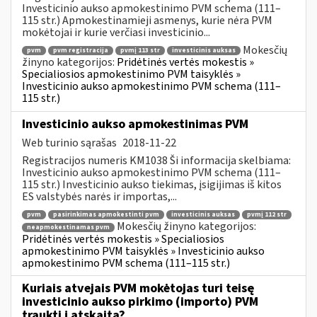
Investicinio aukso apmokestinimo PVM schema (111–
115 str.) Apmokestinamieji asmenys, kurie nėra PVM
mokėtojai ir kurie verčiasi investicinio...
Mokesčių
pvm
pvm registracija
pvmį 113 str
investicinis auksas
žinyno kategorijos:
Pridėtinės vertės mokestis »
Specialiosios apmokestinimo PVM taisyklės »
Investicinio aukso apmokestinimo PVM schema (111–
115 str.)
Investicinio aukso apmokestinimas PVM
Web turinio sąrašas
2018-11-22
Registracijos numeris KM1038 Ši informacija skelbiama:
Investicinio aukso apmokestinimo PVM schema (111–
115 str.) Investicinio aukso tiekimas, įsigijimas iš kitos
ES valstybės narės ir importas,...
pvm
pasirinkimas apmokestinti pvm
investicinis auksas
pvmį 112 str
Mokesčių žinyno kategorijos:
neapmokestinamas pvm
Pridėtinės vertės mokestis » Specialiosios
apmokestinimo PVM taisyklės » Investicinio aukso
apmokestinimo PVM schema (111–115 str.)
Kuriais atvejais PVM mokėtojas turi teisę
investicinio aukso pirkimo (importo) PVM
traukti į atskaitą?