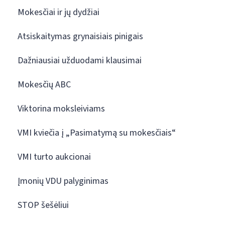
Mokesčiai ir jų dydžiai
Atsiskaitymas grynaisiais pinigais
Dažniausiai užduodami klausimai
Mokesčių ABC
Viktorina moksleiviams
VMI kviečia į „Pasimatymą su mokesčiais“
VMI turto aukcionai
Įmonių VDU palyginimas
STOP šešėliui