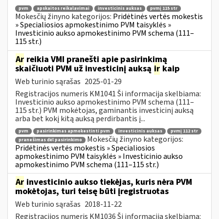
pvm
apskaitos reikalavimai
investicinis auksas
pvmį 115 str
Mokesčių žinyno kategorijos:
Pridėtinės vertės mokestis
» Specialiosios apmokestinimo PVM taisyklės »
Investicinio aukso apmokestinimo PVM schema (111–
115 str.)
Ar
reikia VMI pranešti apie pasirinkimą
skaičiuoti PVM už investicinį auksą
ir
kaip
Web turinio sąrašas
2025-01-29
Registracijos numeris KM1041 Ši informacija skelbiama:
Investicinio aukso apmokestinimo PVM schema (111–
115 str.) PVM mokėtojas, gaminantis investicinį auksą
arba bet kokį kitą auksą perdirbantis į...
pvm
pasirinkimas apmokestinti pvm
investicinis auksas
pvmį 112 str
Mokesčių žinyno kategorijos:
pranešimas dėl pasirinkimo
Pridėtinės vertės mokestis » Specialiosios
apmokestinimo PVM taisyklės » Investicinio aukso
apmokestinimo PVM schema (111–115 str.)
Ar
investicinio aukso tiekėjas, kuris nėra PVM
mokėtojas, turi teisę būti įregistruotas
Web turinio sąrašas
2018-11-22
Registracijos numeris KM1036 Ši informacija skelbiama: