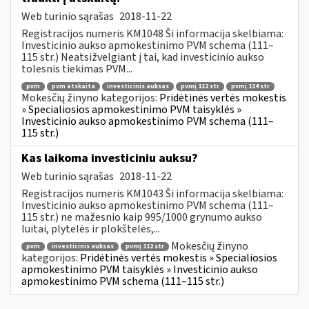
Web turinio sąrašas
2018-11-22
Registracijos numeris KM1048 Ši informacija skelbiama:
Investicinio aukso apmokestinimo PVM schema (111–
115 str.) Neatsižvelgiant į tai, kad investicinio aukso
tolesnis tiekimas PVM...
pvm
pvm atskaita
investicinis auksas
pvmį 112 str
pvmį 114 str
Mokesčių žinyno kategorijos:
Pridėtinės vertės mokestis
» Specialiosios apmokestinimo PVM taisyklės »
Investicinio aukso apmokestinimo PVM schema (111–
115 str.)
Kas laikoma investiciniu auksu?
Web turinio sąrašas
2018-11-22
Registracijos numeris KM1043 Ši informacija skelbiama:
Investicinio aukso apmokestinimo PVM schema (111–
115 str.) ne mažesnio kaip 995/1000 grynumo aukso
luitai, plytelės ir plokštelės,...
Mokesčių žinyno
pvm
investicinis auksas
pvmį 112 str
kategorijos:
Pridėtinės vertės mokestis » Specialiosios
apmokestinimo PVM taisyklės » Investicinio aukso
apmokestinimo PVM schema (111–115 str.)