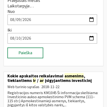
Praėjusiais metais
Laikotarpyje…
Nuo
Iki
Paieška
Kokie apskaitos reikalavimai
asmenims
,
tiekiantiems
ir
/
ar
įsigyjantiems investicinį
Web turinio sąrašas
2018-11-22
Registracijos numeris KM1045 Ši informacija skelbiama:
Investicinio aukso apmokestinimo PVM schema (111–
115 str.) Apmokestinamieji asmenys, tiekiantys,
įsigyjantys iš kitos valstybės narės,...