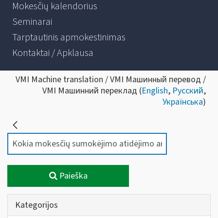
Mokesčių kalendorius
Seminarai
Tarptautinis apmokestinimas
Kontaktai / Apklausa
VMI Machine translation / VMI Машинный перевод /
VMI Машинний переклад (
English
,
Русский
,
Українська
)
Paieška
Kategorijos