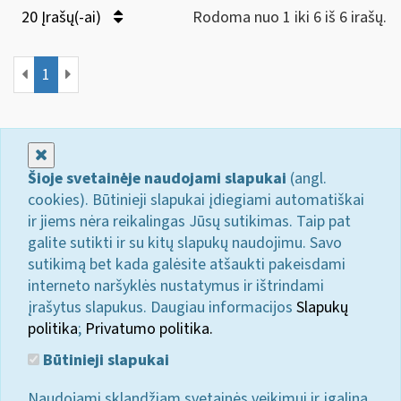
20 Įrašų(-ai)
Rodoma nuo 1 iki 6 iš 6 irašų.
1
Uždaryti
Šioje svetainėje naudojami slapukai
(angl.
cookies). Būtinieji slapukai įdiegiami automatiškai
ir jiems nėra reikalingas Jūsų sutikimas. Taip pat
galite sutikti ir su kitų slapukų naudojimu. Savo
sutikimą bet kada galėsite atšaukti pakeisdami
interneto naršyklės nustatymus ir ištrindami
įrašytus slapukus. Daugiau informacijos
Slapukų
politika
;
Privatumo politika.
Būtinieji slapukai
Naudojami sklandžiam svetainės veikimui ir įgalina