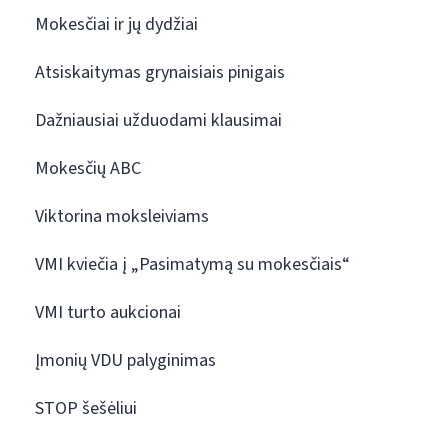
Mokesčiai ir jų dydžiai
Atsiskaitymas grynaisiais pinigais
Dažniausiai užduodami klausimai
Mokesčių ABC
Viktorina moksleiviams
VMI kviečia į „Pasimatymą su mokesčiais“
VMI turto aukcionai
Įmonių VDU palyginimas
STOP šešėliui