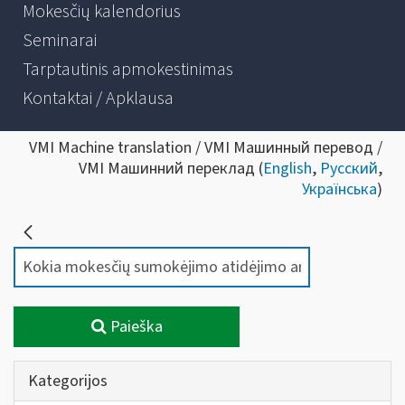
Mokesčių kalendorius
Seminarai
Tarptautinis apmokestinimas
Kontaktai / Apklausa
VMI Machine translation / VMI Машинный перевод /
VMI Машинний переклад (
English
,
Русский
,
Українська
)
Paieška
Kategorijos