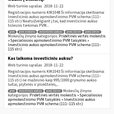
Web turinio sąrašas
2018-11-22
Registracijos numeris KM1048 Ši informacija skelbiama:
Investicinio aukso apmokestinimo PVM schema (111–
115 str.) Neatsižvelgiant į tai, kad investicinio aukso
tolesnis tiekimas PVM...
pvm
pvm atskaita
investicinis auksas
pvmį 112 str
pvmį 114 str
Mokesčių žinyno kategorijos:
Pridėtinės vertės mokestis
» Specialiosios apmokestinimo PVM taisyklės »
Investicinio aukso apmokestinimo PVM schema (111–
115 str.)
Kas laikoma investiciniu auksu?
Web turinio sąrašas
2018-11-22
Registracijos numeris KM1043 Ši informacija skelbiama:
Investicinio aukso apmokestinimo PVM schema (111–
115 str.) ne mažesnio kaip 995/1000 grynumo aukso
luitai, plytelės ir plokštelės,...
Mokesčių žinyno
pvm
investicinis auksas
pvmį 112 str
kategorijos:
Pridėtinės vertės mokestis » Specialiosios
apmokestinimo PVM taisyklės » Investicinio aukso
apmokestinimo PVM schema (111–115 str.)