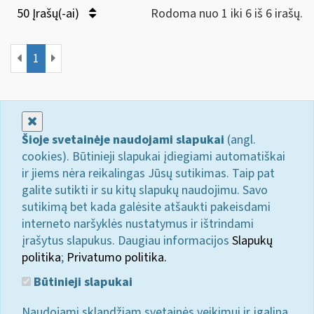
50 Įrašų(-ai)
Rodoma nuo 1 iki 6 iš 6 irašų.
1
Uždaryti
Šioje svetainėje naudojami slapukai
(angl.
cookies). Būtinieji slapukai įdiegiami automatiškai
ir jiems nėra reikalingas Jūsų sutikimas. Taip pat
galite sutikti ir su kitų slapukų naudojimu. Savo
sutikimą bet kada galėsite atšaukti pakeisdami
interneto naršyklės nustatymus ir ištrindami
įrašytus slapukus. Daugiau informacijos
Slapukų
politika
;
Privatumo politika.
Būtinieji slapukai
Naudojami sklandžiam svetainės veikimui ir įgalina