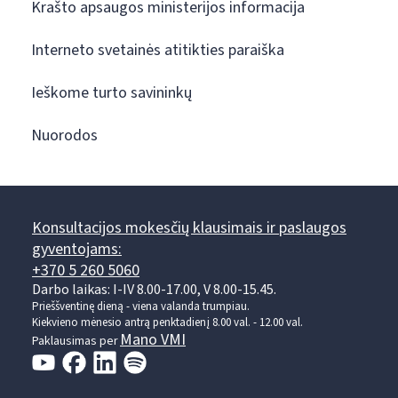
Krašto apsaugos ministerijos informacija
Interneto svetainės atitikties paraiška
Ieškome turto savininkų
Nuorodos
Konsultacijos mokesčių klausimais ir paslaugos
gyventojams:
+370 5 260 5060
Darbo laikas: I-IV 8.00-17.00, V 8.00-15.45.
Prieššventinę dieną - viena valanda trumpiau.
Kiekvieno mėnesio antrą penktadienį 8.00 val. - 12.00 val.
Mano VMI
Paklausimas per