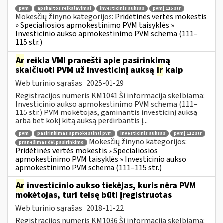
pvm
apskaitos reikalavimai
investicinis auksas
pvmį 115 str
Mokesčių žinyno kategorijos:
Pridėtinės vertės mokestis
» Specialiosios apmokestinimo PVM taisyklės »
Investicinio aukso apmokestinimo PVM schema (111–
115 str.)
Ar
reikia VMI pranešti apie pasirinkimą
skaičiuoti PVM už investicinį auksą
ir
kaip
Web turinio sąrašas
2025-01-29
Registracijos numeris KM1041 Ši informacija skelbiama:
Investicinio aukso apmokestinimo PVM schema (111–
115 str.) PVM mokėtojas, gaminantis investicinį auksą
arba bet kokį kitą auksą perdirbantis į...
pvm
pasirinkimas apmokestinti pvm
investicinis auksas
pvmį 112 str
Mokesčių žinyno kategorijos:
pranešimas dėl pasirinkimo
Pridėtinės vertės mokestis » Specialiosios
apmokestinimo PVM taisyklės » Investicinio aukso
apmokestinimo PVM schema (111–115 str.)
Ar
investicinio aukso tiekėjas, kuris nėra PVM
mokėtojas, turi teisę būti įregistruotas
Web turinio sąrašas
2018-11-22
Registracijos numeris KM1036 Ši informacija skelbiama: