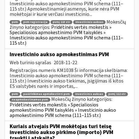
Investicinio aukso apmokestinimo PVM schema (111–
115 str.) Apmokestinamieji asmenys, kurie nėra PVM
mokėtojai ir kurie verčiasi investicinio...
Mokesčių
pvm
pvm registracija
pvmį 113 str
investicinis auksas
žinyno kategorijos:
Pridėtinės vertės mokestis »
Specialiosios apmokestinimo PVM taisyklės »
Investicinio aukso apmokestinimo PVM schema (111–
115 str.)
Investicinio aukso apmokestinimas PVM
Web turinio sąrašas
2018-11-22
Registracijos numeris KM1038 Ši informacija skelbiama:
Investicinio aukso apmokestinimo PVM schema (111–
115 str.) Investicinio aukso tiekimas, įsigijimas iš kitos
ES valstybės narės ir importas,...
pvm
pasirinkimas apmokestinti pvm
investicinis auksas
pvmį 112 str
Mokesčių žinyno kategorijos:
neapmokestinamas pvm
Pridėtinės vertės mokestis » Specialiosios
apmokestinimo PVM taisyklės » Investicinio aukso
apmokestinimo PVM schema (111–115 str.)
Kuriais atvejais PVM mokėtojas turi teisę
investicinio aukso pirkimo (importo) PVM
traukti į atskaitą?