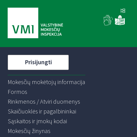
Prisijungti
Mokesčių mokėtojų informacija
Formos
Rinkmenos / Atviri duomenys
Skaičiuoklės ir pagalbininkai
Sąskaitos ir įmokų kodai
Mokesčių žinynas