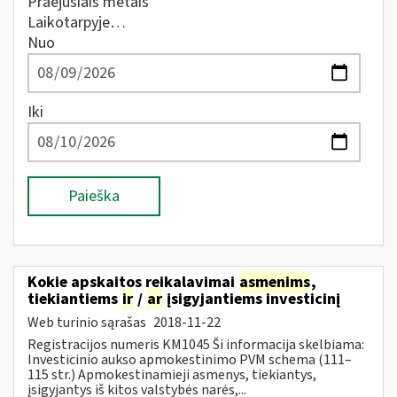
Praėjusiais metais
Laikotarpyje…
Nuo
Iki
Paieška
Kokie apskaitos reikalavimai
asmenims
,
tiekiantiems
ir
/
ar
įsigyjantiems investicinį
Web turinio sąrašas
2018-11-22
Registracijos numeris KM1045 Ši informacija skelbiama:
Investicinio aukso apmokestinimo PVM schema (111–
115 str.) Apmokestinamieji asmenys, tiekiantys,
įsigyjantys iš kitos valstybės narės,...