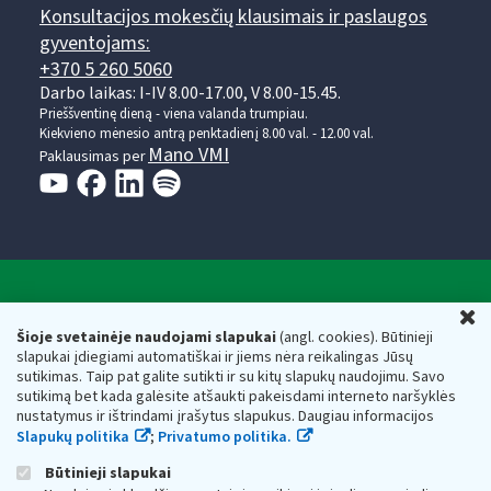
Konsultacijos mokesčių klausimais ir paslaugos
gyventojams:
+370 5 260 5060
Darbo laikas: I-IV 8.00-17.00, V 8.00-15.45.
Prieššventinę dieną - viena valanda trumpiau.
Kiekvieno mėnesio antrą penktadienį 8.00 val. - 12.00 val.
Mano VMI
Paklausimas per
Valstybinė mokesčių inspekcija prie Lietuvos
U
Respublikos finansų ministerijos
Šioje svetainėje naudojami slapukai
(angl. cookies). Būtinieji
slapukai įdiegiami automatiškai ir jiems nėra reikalingas Jūsų
Biudžetinė įstaiga. Juridinio asmens kodas — 188659752,
sutikimas. Taip pat galite sutikti ir su kitų slapukų naudojimu. Savo
adresas: Vasario 16-osios g. 14, 01107 Vilnius, Lietuva, el.paštas:
sutikimą bet kada galėsite atšaukti pakeisdami interneto naršyklės
vmi@vmi.lt
, E. pristatymo dėžutės adresas 188659752
nustatymus ir ištrindami įrašytus slapukus. Daugiau informacijos
Duomenys apie Valstybinę mokesčių inspekciją prie Lietuvos
Slapukų politika
;
Privatumo politika.
Respublikos finansų ministerijos kaupiami ir saugomi Juridinių
asmenų registre
Būtinieji slapukai