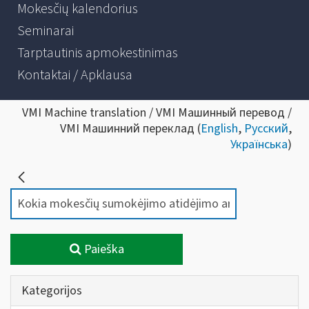
Mokesčių kalendorius
Seminarai
Tarptautinis apmokestinimas
Kontaktai / Apklausa
VMI Machine translation / VMI Машинный перевод /
VMI Машинний переклад (
English
,
Русский
,
Українська
)
Paieška
Kategorijos