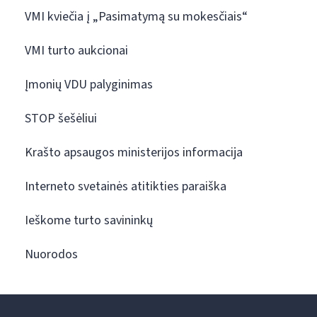
VMI kviečia į „Pasimatymą su mokesčiais“
VMI turto aukcionai
Įmonių VDU palyginimas
STOP šešėliui
Krašto apsaugos ministerijos informacija
Interneto svetainės atitikties paraiška
Ieškome turto savininkų
Nuorodos