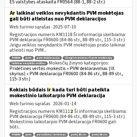
ES valstybes ataskaita FR0564 (88-1, 88-2 str.)
Ar
laikinai veiklos nevykdantis PVM mokėtojas
gali būti atleistas nuo PVM deklaracijos
Web turinio sąrašas
2025-07-10
Registracijos numeris KM1118 Ši informacija skelbiama:
PVM deklaracija FR0600 (84-86 str., 88-89 str., 115-3 str.)
Jeigu veiklos nevykdantis PVM mokėtojas prašo laikinai
atleisti nuo PVM...
fr0600
pvm
pvm deklaracija
išregistravimas iš pvm mokėtojų
Mokesčių žinyno kategorijos:
laikinai nevykdo veiklos
Pridėtinės vertės mokestis » PVM deklaravimas (IX
skyrius) » PVM deklaracija FR0600 (84-86 str., 88-89 str.,
115-3 str.)
Kokiais būdais
ir
kada turi būti pateikta
mokestinio laikotarpio PVM deklaracija
Web turinio sąrašas
2026-01-14
Registracijos numeris KM111
2
Ši informacija skelbiama:
PVM deklaracija FR0600 (84-86 str., 88-89 str., 115-3 str.)
Mokestinio laikotarpio PVM deklaracija FR0600 gali
būti...
fr0600
pvm
pateikimo terminas
pvmį 85 str
pvmį 86 str