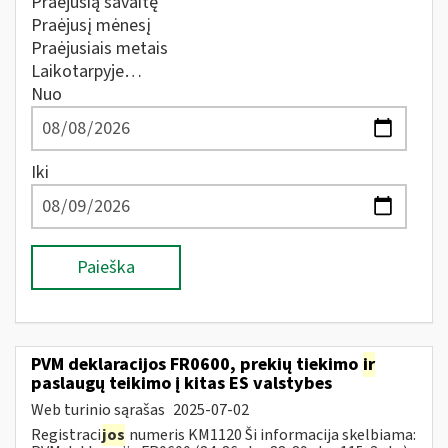
Praėjusią savaitę
Praėjusį mėnesį
Praėjusiais metais
Laikotarpyje…
Nuo
Iki
Paieška
PVM deklaracijos FR0600, prekių tiekimo
ir
paslaugų teikimo į kitas ES valstybes
Web turinio sąrašas
2025-07-02
Registraci
jos
numeris KM1120 Ši informacija skelbiama: