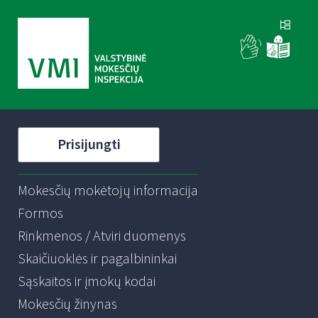
Prisijungti
Mokesčių mokėtojų informacija
Formos
Rinkmenos / Atviri duomenys
Skaičiuoklės ir pagalbininkai
Sąskaitos ir įmokų kodai
Mokesčių žinynas