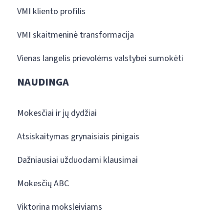
VMI kliento profilis
VMI skaitmeninė transformacija
Vienas langelis prievolėms valstybei sumokėti
NAUDINGA
Mokesčiai ir jų dydžiai
Atsiskaitymas grynaisiais pinigais
Dažniausiai užduodami klausimai
Mokesčių ABC
Viktorina moksleiviams