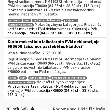
Registracijos numeris KM1108 Ši informacija skelbiama:
PVM deklaracija FR0600 (84-86 str., 88-89 str., 115-3 str.)
Mokestinis laikotarpis PVM tikslais yra kalendorinis
mėnuo, nebent PVMĮ nustato...
pusmetis
pvm
mokestinis laikotarpis
pvmį 84 str
Mokesčių žinyno kategorijos:
Pridėtinės
kalendorinis mėnuo
vertės mokestis » PVM deklaravimas (IX skyrius) » PVM
deklaracija FR0600 (84-86 str., 88-89 str., 115-3 str.)
Kurio mokestinio laikotarpio PVM deklaracijoje
FR0600 taisomos pastebėtos klaidos?
Web turinio sąrašas
2026-03-26
Registracijos numeris KM1119 Ši informacija skelbiama:
PVM deklaracija FR0600 (84-86 str., 88-89 str., 115-3 str.)
Jeigu po mokestinio laikotarpio PVM deklaracijos
FR0600 pateikimo PVM mokėtojas...
fr0600
pvm
pvm deklaracija
pvm deklaracijos tikslinimas
Mokesčių žinyno kategorijos:
tikslinimas dėl klaidų
Pridėtinės vertės mokestis » PVM deklaravimas (IX
skyrius) » PVM deklaracija FR0600 (84-86 str., 88-89 str.,
115-3 str.)
20 Įrašų(-ai)
Rodoma nuo 1 iki 9 iš 9 irašų.