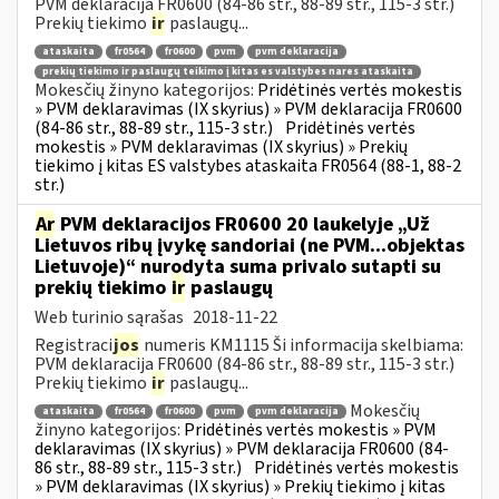
PVM deklaracija FR0600 (84-86 str., 88-89 str., 115-3 str.)
Prekių tiekimo
ir
paslaugų...
ataskaita
fr0564
fr0600
pvm
pvm deklaracija
prekių tiekimo ir paslaugų teikimo į kitas es valstybes nares ataskaita
Mokesčių žinyno kategorijos:
Pridėtinės vertės mokestis
» PVM deklaravimas (IX skyrius) » PVM deklaracija FR0600
(84-86 str., 88-89 str., 115-3 str.)
Pridėtinės vertės
mokestis » PVM deklaravimas (IX skyrius) » Prekių
tiekimo į kitas ES valstybes ataskaita FR0564 (88-1, 88-2
str.)
Ar
PVM deklaracijos FR0600 20 laukelyje „Už
Lietuvos ribų įvykę sandoriai (ne PVM...objektas
Lietuvoje)“ nurodyta suma privalo sutapti su
prekių tiekimo
ir
paslaugų
Web turinio sąrašas
2018-11-22
Registraci
jos
numeris KM1115 Ši informacija skelbiama:
PVM deklaracija FR0600 (84-86 str., 88-89 str., 115-3 str.)
Prekių tiekimo
ir
paslaugų...
Mokesčių
ataskaita
fr0564
fr0600
pvm
pvm deklaracija
žinyno kategorijos:
Pridėtinės vertės mokestis » PVM
deklaravimas (IX skyrius) » PVM deklaracija FR0600 (84-
86 str., 88-89 str., 115-3 str.)
Pridėtinės vertės mokestis
» PVM deklaravimas (IX skyrius) » Prekių tiekimo į kitas