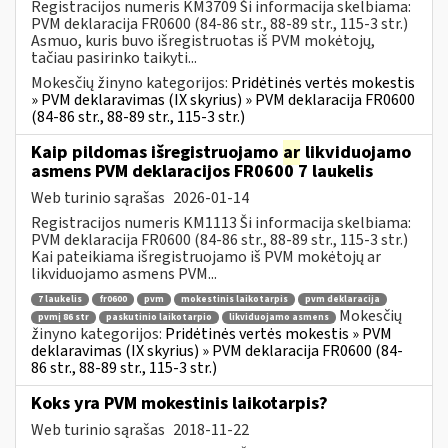
Registracijos numeris KM3709 Ši informacija skelbiama:
PVM deklaracija FR0600 (84-86 str., 88-89 str., 115-3 str.)
Asmuo, kuris buvo išregistruotas iš PVM mokėtojų,
tačiau pasirinko taikyti...
Mokesčių žinyno kategorijos:
Pridėtinės vertės mokestis
» PVM deklaravimas (IX skyrius) » PVM deklaracija FR0600
(84-86 str., 88-89 str., 115-3 str.)
Kaip pildomas išregistruojamo
ar
likviduojamo
asmens PVM deklaracijos FR0600 7 laukelis
Web turinio sąrašas
2026-01-14
Registracijos numeris KM1113 Ši informacija skelbiama:
PVM deklaracija FR0600 (84-86 str., 88-89 str., 115-3 str.)
Kai pateikiama išregistruojamo iš PVM mokėtojų ar
likviduojamo asmens PVM...
7 laukelis
fr0600
pvm
mokestinis laikotarpis
pvm deklaracija
Mokesčių
pvmį 86 str
paskutinio laikotarpio
likviduojamo asmens
žinyno kategorijos:
Pridėtinės vertės mokestis » PVM
deklaravimas (IX skyrius) » PVM deklaracija FR0600 (84-
86 str., 88-89 str., 115-3 str.)
Koks yra PVM mokestinis laikotarpis?
Web turinio sąrašas
2018-11-22