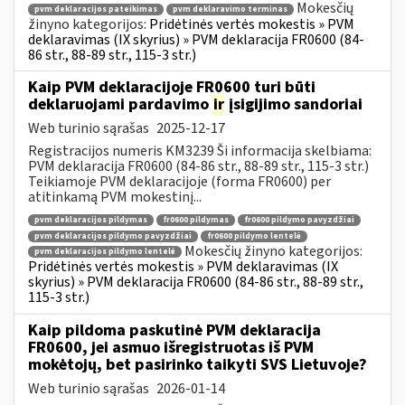
Mokesčių
pvm deklaracijos pateikimas
pvm deklaravimo terminas
žinyno kategorijos:
Pridėtinės vertės mokestis » PVM
deklaravimas (IX skyrius) » PVM deklaracija FR0600 (84-
86 str., 88-89 str., 115-3 str.)
Kaip PVM deklaracijoje FR0600 turi būti
deklaruojami pardavimo
ir
įsigijimo sandoriai
Web turinio sąrašas
2025-12-17
Registracijos numeris KM3239 Ši informacija skelbiama:
PVM deklaracija FR0600 (84-86 str., 88-89 str., 115-3 str.)
Teikiamoje PVM deklaracijoje (forma FR0600) per
atitinkamą PVM mokestinį...
pvm deklaracijos pildymas
fr0600 pildymas
fr0600 pildymo pavyzdžiai
pvm deklaracijos pildymo pavyzdžiai
fr0600 pildymo lentelė
Mokesčių žinyno kategorijos:
pvm deklaracijos pildymo lentelė
Pridėtinės vertės mokestis » PVM deklaravimas (IX
skyrius) » PVM deklaracija FR0600 (84-86 str., 88-89 str.,
115-3 str.)
Kaip pildoma paskutinė PVM deklaracija
FR0600, jei asmuo išregistruotas iš PVM
mokėtojų, bet pasirinko taikyti SVS Lietuvoje?
Web turinio sąrašas
2026-01-14