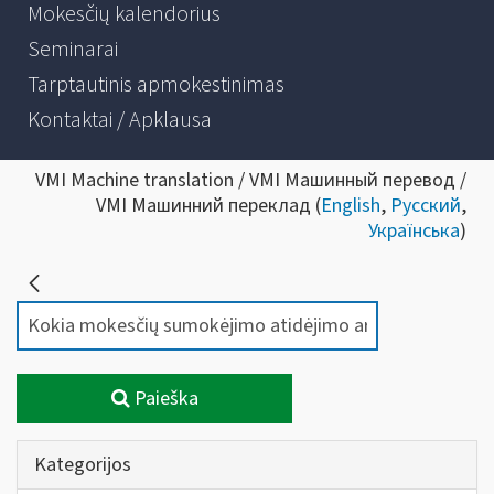
Mokesčių kalendorius
Seminarai
Tarptautinis apmokestinimas
Kontaktai / Apklausa
VMI Machine translation / VMI Машинный перевод /
VMI Машинний переклад (
English
,
Русский
,
Українська
)
Paieška
Kategorijos