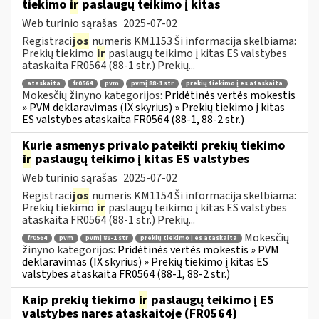
tiekimo
ir
paslaugų teikimo į kitas
Web turinio sąrašas
2025-07-02
Registraci
jos
numeris KM1153 Ši informacija skelbiama:
Prekių tiekimo
ir
paslaugų teikimo į kitas ES valstybes
ataskaita FR0564 (88-1 str.) Prekių...
ataskaita
fr0564
pvm
pvmį 88-1 str
prekių tiekimo į es ataskaita
Mokesčių žinyno kategorijos:
Pridėtinės vertės mokestis
» PVM deklaravimas (IX skyrius) » Prekių tiekimo į kitas
ES valstybes ataskaita FR0564 (88-1, 88-2 str.)
Kurie asmenys privalo pateikti prekių tiekimo
ir
paslaugų teikimo į kitas ES valstybes
Web turinio sąrašas
2025-07-02
Registraci
jos
numeris KM1154 Ši informacija skelbiama:
Prekių tiekimo
ir
paslaugų teikimo į kitas ES valstybes
ataskaita FR0564 (88-1 str.) Prekių...
Mokesčių
fr0564
pvm
pvmį 88-1 str
prekių tiekimo į es ataskaita
žinyno kategorijos:
Pridėtinės vertės mokestis » PVM
deklaravimas (IX skyrius) » Prekių tiekimo į kitas ES
valstybes ataskaita FR0564 (88-1, 88-2 str.)
Kaip prekių tiekimo
ir
paslaugų teikimo į ES
valstybes nares ataskaitoje (FR0564)