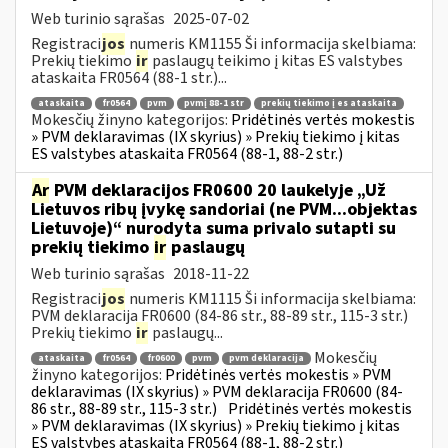
Web turinio sąrašas
2025-07-02
Registraci
jos
numeris KM1155 Ši informacija skelbiama:
Prekių tiekimo
ir
paslaugų teikimo į kitas ES valstybes
ataskaita FR0564 (88-1 str.)...
ataskaita
fr0564
pvm
pvmį 88-1 str
prekių tiekimo į es ataskaita
Mokesčių žinyno kategorijos:
Pridėtinės vertės mokestis
» PVM deklaravimas (IX skyrius) » Prekių tiekimo į kitas
ES valstybes ataskaita FR0564 (88-1, 88-2 str.)
Ar
PVM deklaracijos FR0600 20 laukelyje „Už
Lietuvos ribų įvykę sandoriai (ne PVM...objektas
Lietuvoje)“ nurodyta suma privalo sutapti su
prekių tiekimo
ir
paslaugų
Web turinio sąrašas
2018-11-22
Registraci
jos
numeris KM1115 Ši informacija skelbiama:
PVM deklaracija FR0600 (84-86 str., 88-89 str., 115-3 str.)
Prekių tiekimo
ir
paslaugų...
Mokesčių
ataskaita
fr0564
fr0600
pvm
pvm deklaracija
žinyno kategorijos:
Pridėtinės vertės mokestis » PVM
deklaravimas (IX skyrius) » PVM deklaracija FR0600 (84-
86 str., 88-89 str., 115-3 str.)
Pridėtinės vertės mokestis
» PVM deklaravimas (IX skyrius) » Prekių tiekimo į kitas
ES valstybes ataskaita FR0564 (88-1, 88-2 str.)