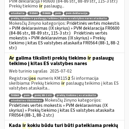
PVM deklaracija FR0600 (84-86 str., 88-89 str., 115-3 str.)
Prekių tiekimo
ir
paslaugų...
ataskaita
fr0564
fr0600
pvm
pvm deklaracija
prekių tiekimo ir paslaugų teikimo į kitas es valstybes nares ataskaita
Mokesčių žinyno kategorijos:
Pridėtinės vertės mokestis
» PVM deklaravimas (IX skyrius) » PVM deklaracija FR0600
(84-86 str., 88-89 str., 115-3 str.)
Pridėtinės vertės
mokestis » PVM deklaravimas (IX skyrius) » Prekių
tiekimo į kitas ES valstybes ataskaita FR0564 (88-1, 88-2
str.)
Ar
galima tikslinti prekių tiekimo
ir
paslaugų
teikimo į kitas ES valstybes nares
Web turinio sąrašas
2025-07-02
Registraci
jos
numeris KM115
2
Ši informacija
skelbiama: Prekių tiekimo
ir
paslaugų teikimo į kitas ES
valstybes ataskaita...
fr0564
pvm
pvmį 88-1 str
prekių tiekimo į es ataskaita
Mokesčių žinyno kategorijos:
ataskaitos tikslinimas
Pridėtinės vertės mokestis » PVM deklaravimas (IX
skyrius) » Prekių tiekimo į kitas ES valstybes ataskaita
FR0564 (88-1, 88-2 str.)
Kada
ir
kokiu būdu turi būti pateikiama prekių