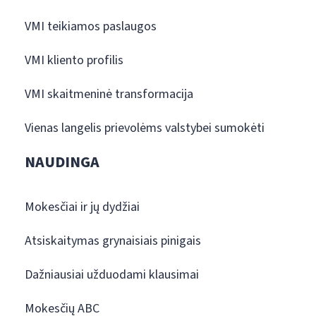
VMI teikiamos paslaugos
VMI kliento profilis
VMI skaitmeninė transformacija
Vienas langelis prievolėms valstybei sumokėti
NAUDINGA
Mokesčiai ir jų dydžiai
Atsiskaitymas grynaisiais pinigais
Dažniausiai užduodami klausimai
Mokesčių ABC