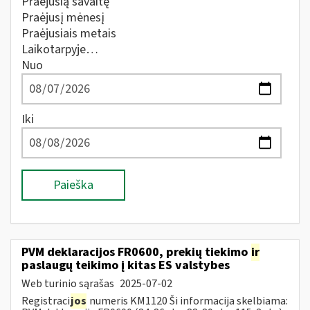
Praėjusią savaitę
Praėjusį mėnesį
Praėjusiais metais
Laikotarpyje…
Nuo
Iki
Paieška
PVM deklaracijos FR0600, prekių tiekimo
ir
paslaugų teikimo į kitas ES valstybes
Web turinio sąrašas
2025-07-02
Registraci
jos
numeris KM1120 Ši informacija skelbiama: