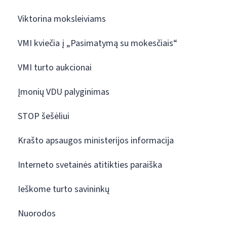
Viktorina moksleiviams
VMI kviečia į „Pasimatymą su mokesčiais“
VMI turto aukcionai
Įmonių VDU palyginimas
STOP šešėliui
Krašto apsaugos ministerijos informacija
Interneto svetainės atitikties paraiška
Ieškome turto savininkų
Nuorodos