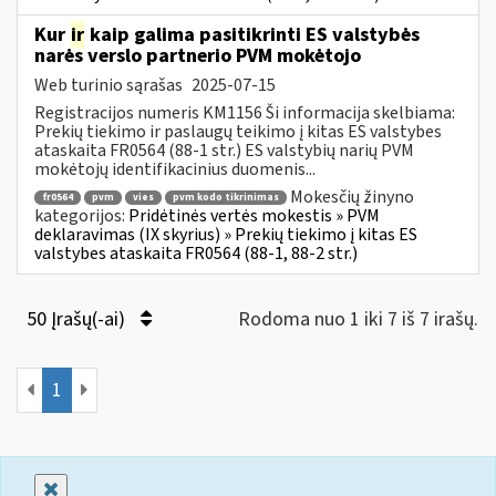
Kur
ir
kaip galima pasitikrinti ES valstybės
narės verslo partnerio PVM mokėtojo
Web turinio sąrašas
2025-07-15
Registracijos numeris KM1156 Ši informacija skelbiama:
Prekių tiekimo ir paslaugų teikimo į kitas ES valstybes
ataskaita FR0564 (88-1 str.) ES valstybių narių PVM
mokėtojų identifikacinius duomenis...
Mokesčių žinyno
fr0564
pvm
vies
pvm kodo tikrinimas
kategorijos:
Pridėtinės vertės mokestis » PVM
deklaravimas (IX skyrius) » Prekių tiekimo į kitas ES
valstybes ataskaita FR0564 (88-1, 88-2 str.)
50 Įrašų(-ai)
Rodoma nuo 1 iki 7 iš 7 irašų.
1
Uždaryti