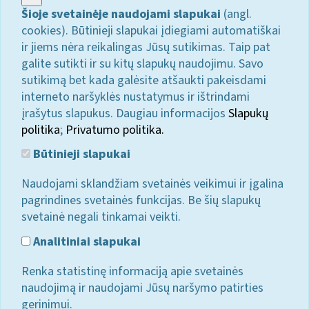
Šioje svetainėje naudojami slapukai
(angl.
cookies). Būtinieji slapukai įdiegiami automatiškai
ir jiems nėra reikalingas Jūsų sutikimas. Taip pat
galite sutikti ir su kitų slapukų naudojimu. Savo
sutikimą bet kada galėsite atšaukti pakeisdami
interneto naršyklės nustatymus ir ištrindami
įrašytus slapukus. Daugiau informacijos
Slapukų
politika
;
Privatumo politika.
Būtinieji slapukai
Naudojami sklandžiam svetainės veikimui ir įgalina
pagrindines svetainės funkcijas. Be šių slapukų
svetainė negali tinkamai veikti.
Analitiniai slapukai
Renka statistinę informaciją apie svetainės
naudojimą ir naudojami Jūsų naršymo patirties
gerinimui.