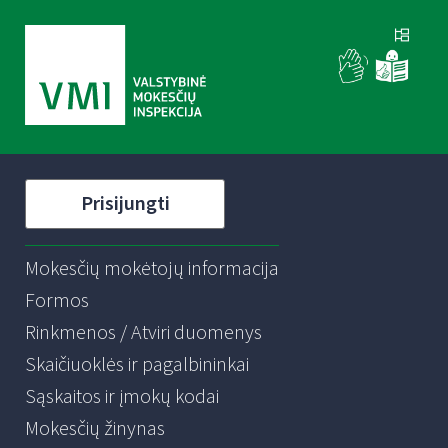
Prisijungti
Mokesčių mokėtojų informacija
Formos
Rinkmenos / Atviri duomenys
Skaičiuoklės ir pagalbininkai
Sąskaitos ir įmokų kodai
Mokesčių žinynas