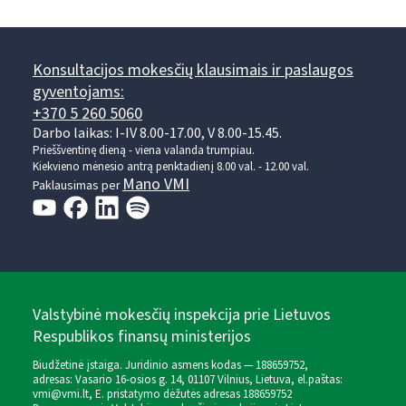
Konsultacijos mokesčių klausimais ir paslaugos
gyventojams:
+370 5 260 5060
Darbo laikas: I-IV 8.00-17.00, V 8.00-15.45.
Prieššventinę dieną - viena valanda trumpiau.
Kiekvieno mėnesio antrą penktadienį 8.00 val. - 12.00 val.
Mano VMI
Paklausimas per
Valstybinė mokesčių inspekcija prie Lietuvos
Respublikos finansų ministerijos
Biudžetinė įstaiga. Juridinio asmens kodas — 188659752,
adresas: Vasario 16-osios g. 14, 01107 Vilnius, Lietuva, el.paštas:
vmi@vmi.lt
, E. pristatymo dėžutės adresas 188659752