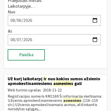
Praėjusiais metais
Laikotarpyje…
Nuo
Iki
Paieška
Už kurį laikotarpį
ir
nuo kokios sumos užsienio
apmokestinamiesiems
asmenims
gali
Web turinio sąrašas
2018-11-22
Registracijos numeris KM1169 Ši informacija skelbiama:
Užsienio apmokestinamiesiems
asmenims
(116–119
str.) Užsienio apmokestinamasis asmuo, atitinkantis
nurodytas sąlygas,...