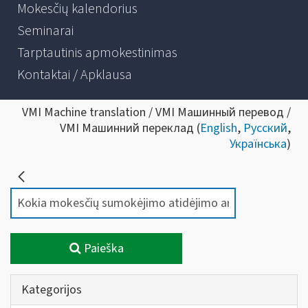
Mokesčių kalendorius
Seminarai
Tarptautinis apmokestinimas
Kontaktai / Apklausa
VMI Machine translation / VMI Машинный перевод /
VMI Машинний переклад (
English
,
Русский
,
Українська
)
Paieška
Kategorijos