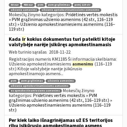
50 eur
400 eur
pvm
pvm grąžinimas
pvmį 119 str
užsienio asmenims
užsienio apmokestinamiesiems asmenims
Mokesčių žinyno kategorijos:
Pridėtinės vertės mokestis
» PVM grąžinimas užsienio asmenims (42 str., 116–119
str.) » Užsienio apmokestinamiesiems asmenims (116–
119 str.)
Kada
ir
kokius dokumentus turi pateikti kitoje
valstybėje narėje įsikūręs apmokestinamasis
Web turinio sąrašas
2018-11-22
Registracijos numeris KM1185 Ši informacija skelbiama:
Užsienio apmokestinamiesiems
asmenims
(116–119
str.) Kitoje valstybėje narėje įsikūrusio
apmokestinamojo asmens...
pvm
pvm grąžinimas
užsienio asmenims
užsienio apmokestinamiesiems asmenims
Mokesčių žinyno
es apmokestinamiesiems asmenims
kategorijos:
Pridėtinės vertės mokestis » PVM
grąžinimas užsienio asmenims (42 str., 116–119 str.) »
Užsienio apmokestinamiesiems asmenims (116–119
str.)
Per kiek laiko išnagrinėjamas už ES teritorijos
ribų įsikūrusio apmokestinamojo asmens