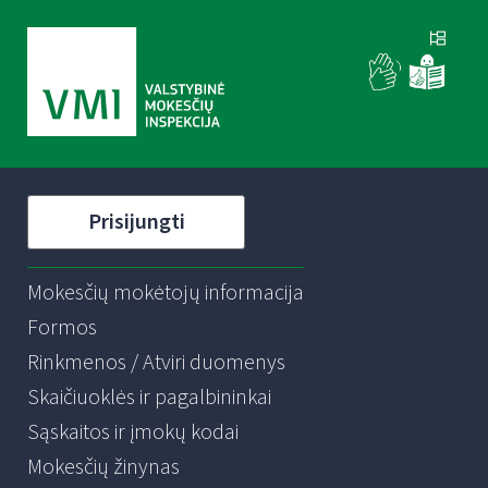
Prisijungti
Mokesčių mokėtojų informacija
Formos
Rinkmenos / Atviri duomenys
Skaičiuoklės ir pagalbininkai
Sąskaitos ir įmokų kodai
Mokesčių žinynas