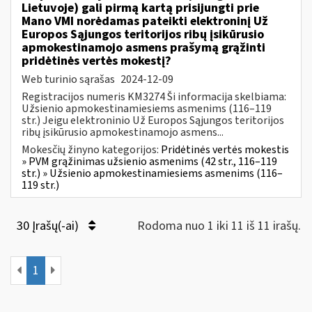
Lietuvoje) gali pirmą kartą prisijungti prie
Mano VMI norėdamas pateikti elektroninį Už
Europos Sąjungos teritorijos ribų įsikūrusio
apmokestinamojo asmens prašymą grąžinti
pridėtinės vertės mokestį?
Web turinio sąrašas
2024-12-09
Registracijos numeris KM3274 Ši informacija skelbiama:
Užsienio apmokestinamiesiems asmenims (116–119
str.) Jeigu elektroninio Už Europos Sąjungos teritorijos
ribų įsikūrusio apmokestinamojo asmens...
Mokesčių žinyno kategorijos:
Pridėtinės vertės mokestis
» PVM grąžinimas užsienio asmenims (42 str., 116–119
str.) » Užsienio apmokestinamiesiems asmenims (116–
119 str.)
30 Įrašų(-ai)
Rodoma nuo 1 iki 11 iš 11 irašų.
1