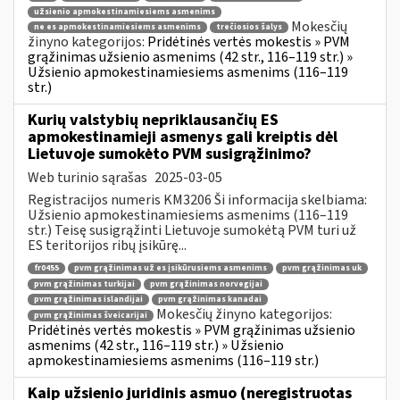
užsienio apmokestinamiesiems asmenims
Mokesčių
ne es apmokestinamiesiems asmenims
trečiosios šalys
žinyno kategorijos:
Pridėtinės vertės mokestis » PVM
grąžinimas užsienio asmenims (42 str., 116–119 str.) »
Užsienio apmokestinamiesiems asmenims (116–119
str.)
Kurių valstybių nepriklausančių ES
apmokestinamieji asmenys gali kreiptis dėl
Lietuvoje sumokėto PVM susigrąžinimo?
Web turinio sąrašas
2025-03-05
Registracijos numeris KM3206 Ši informacija skelbiama:
Užsienio apmokestinamiesiems asmenims (116–119
str.) Teisę susigrąžinti Lietuvoje sumokėtą PVM turi už
ES teritorijos ribų įsikūrę...
fr0455
pvm grąžinimas už es įsikūrusiems asmenims
pvm grąžinimas uk
pvm grąžinimas turkijai
pvm grąžinimas norvegijai
pvm grąžinimas islandijai
pvm grąžinimas kanadai
Mokesčių žinyno kategorijos:
pvm grąžinimas šveicarijai
Pridėtinės vertės mokestis » PVM grąžinimas užsienio
asmenims (42 str., 116–119 str.) » Užsienio
apmokestinamiesiems asmenims (116–119 str.)
Kaip užsienio juridinis asmuo (neregistruotas