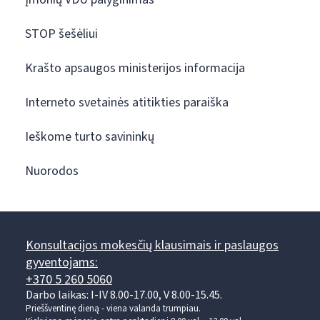
STOP šešėliui
Krašto apsaugos ministerijos informacija
Interneto svetainės atitikties paraiška
Ieškome turto savininkų
Nuorodos
Konsultacijos mokesčių klausimais ir paslaugos
gyventojams:
+370 5 260 5060
Darbo laikas: I-IV 8.00-17.00, V 8.00-15.45.
Prieššventinę dieną - viena valanda trumpiau.