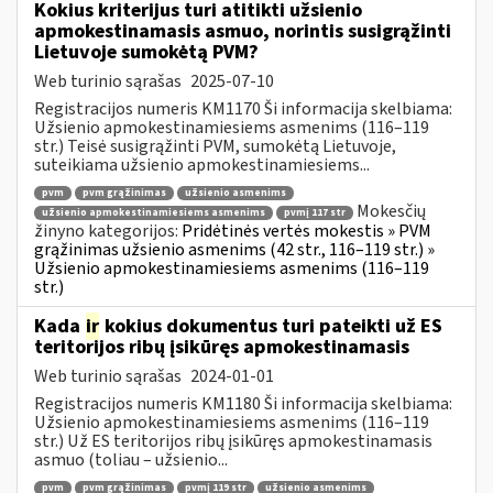
Kokius kriterijus turi atitikti užsienio
apmokestinamasis asmuo, norintis susigrąžinti
Lietuvoje sumokėtą PVM?
Web turinio sąrašas
2025-07-10
Registracijos numeris KM1170 Ši informacija skelbiama:
Užsienio apmokestinamiesiems asmenims (116–119
str.) Teisė susigrąžinti PVM, sumokėtą Lietuvoje,
suteikiama užsienio apmokestinamiesiems...
pvm
pvm grąžinimas
užsienio asmenims
Mokesčių
užsienio apmokestinamiesiems asmenims
pvmį 117 str
žinyno kategorijos:
Pridėtinės vertės mokestis » PVM
grąžinimas užsienio asmenims (42 str., 116–119 str.) »
Užsienio apmokestinamiesiems asmenims (116–119
str.)
Kada
ir
kokius dokumentus turi pateikti už ES
teritorijos ribų įsikūręs apmokestinamasis
Web turinio sąrašas
2024-01-01
Registracijos numeris KM1180 Ši informacija skelbiama:
Užsienio apmokestinamiesiems asmenims (116–119
str.) Už ES teritorijos ribų įsikūręs apmokestinamasis
asmuo (toliau – užsienio...
pvm
pvm grąžinimas
pvmį 119 str
užsienio asmenims