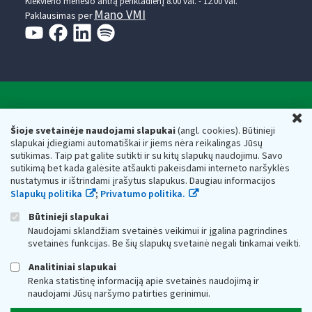
Kiekvieno mėnesio antrą penktadienį 8.00 val. - 12.00 val.
Mano VMI
Paklausimas per
Valstybinė mokesčių inspekcija prie Lietuvos
U
Respublikos finansų ministerijos
Šioje svetainėje naudojami slapukai
(angl. cookies). Būtinieji
slapukai įdiegiami automatiškai ir jiems nėra reikalingas Jūsų
Biudžetinė įstaiga. Juridinio asmens kodas — 188659752,
sutikimas. Taip pat galite sutikti ir su kitų slapukų naudojimu. Savo
adresas: Vasario 16-osios g. 14, 01107 Vilnius, Lietuva, el.paštas:
sutikimą bet kada galėsite atšaukti pakeisdami interneto naršyklės
vmi@vmi.lt
, E. pristatymo dėžutės adresas 188659752
nustatymus ir ištrindami įrašytus slapukus. Daugiau informacijos
Duomenys apie Valstybinę mokesčių inspekciją prie Lietuvos
Slapukų politika
;
Privatumo politika.
Respublikos finansų ministerijos kaupiami ir saugomi Juridinių
asmenų registre
Būtinieji slapukai
Naudojami sklandžiam svetainės veikimui ir įgalina pagrindines
svetainės funkcijas. Be šių slapukų svetainė negali tinkamai veikti.
Analitiniai slapukai
Renka statistinę informaciją apie svetainės naudojimą ir
naudojami Jūsų naršymo patirties gerinimui.