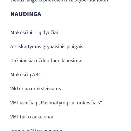
NAUDINGA
Mokesčiai ir jų dydžiai
Atsiskaitymas grynaisiais pinigais
Dažniausiai užduodami klausimai
Mokesčių ABC
Viktorina moksleiviams
VMI kviečia į „Pasimatymą su mokesčiais“
VMI turto aukcionai
Įmonių VDU palyginimas