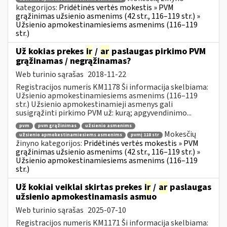
kategorijos:
Pridėtinės vertės mokestis » PVM
grąžinimas užsienio asmenims (42 str., 116–119 str.) »
Užsienio apmokestinamiesiems asmenims (116–119
str.)
Už kokias prekes
ir
/
ar
paslaugas pirkimo PVM
grąžinamas / negrąžinamas?
Web turinio sąrašas
2018-11-22
Registracijos numeris KM1178 Ši informacija skelbiama:
Užsienio apmokestinamiesiems asmenims (116–119
str.) Užsienio apmokestinamieji asmenys gali
susigrąžinti pirkimo PVM už: kurą; apgyvendinimo...
pvm
pvm grąžinimas
užsienio asmenims
Mokesčių
užsienio apmokestinamiesiems asmenims
pvmį 118 str
žinyno kategorijos:
Pridėtinės vertės mokestis » PVM
grąžinimas užsienio asmenims (42 str., 116–119 str.) »
Užsienio apmokestinamiesiems asmenims (116–119
str.)
Už kokiai veiklai skirtas prekes
ir
/
ar
paslaugas
užsienio apmokestinamasis asmuo
Web turinio sąrašas
2025-07-10
Registracijos numeris KM1171 Ši informacija skelbiama: