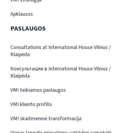
Apklausos
PASLAUGOS
Consultations at International House Vilnius /
Klaipėda
Консультации в International House Vilnius /
Klaipėda
VMI teikiamos paslaugos
VMI kliento profilis
VMI skaitmeninė transformacija
Vienas langelis prievolėms valstybei sumokėti