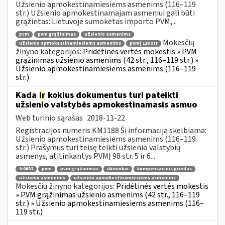
Užsienio apmokestinamiesiems asmenims (116–119
str.) Užsienio apmokestinamajam asmeniui gali būti
grąžintas: Lietuvoje sumokėtas importo PVM,...
pvm
pvm grąžinimas
užsienio asmenims
Mokesčių
užsienio apmokestinamiesiems asmenims
pvmį 118 str
žinyno kategorijos:
Pridėtinės vertės mokestis » PVM
grąžinimas užsienio asmenims (42 str., 116–119 str.) »
Užsienio apmokestinamiesiems asmenims (116–119
str.)
Kada
ir
kokius dokumentus turi pateikti
užsienio valstybės apmokestinamasis asmuo
Web turinio sąrašas
2018-11-22
Registracijos numeris KM1188 Ši informacija skelbiama:
Užsienio apmokestinamiesiems asmenims (116–119
str.) Prašymus turi teisę teikti užsienio valstybių
asmenys, atitinkantys PVMĮ 98 str. 5 ir 6...
fr0601
pvm
pvm grąžinimas
ūkininkai
kompensacinis priedas
užsienio asmenims
užsienio apmokestinamiesiems asmenims
Mokesčių žinyno kategorijos:
Pridėtinės vertės mokestis
» PVM grąžinimas užsienio asmenims (42 str., 116–119
str.) » Užsienio apmokestinamiesiems asmenims (116–
119 str.)