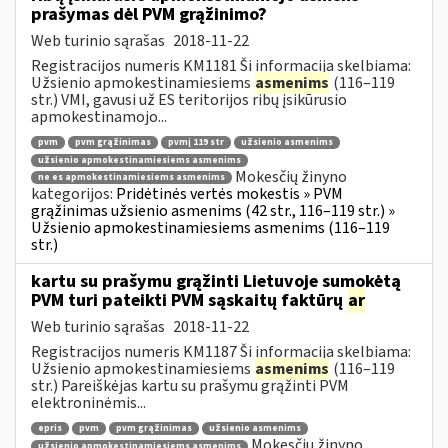
prašymas dėl PVM grąžinimo?
Web turinio sąrašas
2018-11-22
Registracijos numeris KM1181 Ši informacija skelbiama:
Užsienio apmokestinamiesiems
asmenims
(116–119
str.) VMI, gavusi už ES teritorijos ribų įsikūrusio
apmokestinamojo...
pvm
pvm grąžinimas
pvmį 119 str
užsienio asmenims
užsienio apmokestinamiesiems asmenims
Mokesčių žinyno
ne es apmokestinamiesiems asmenims
kategorijos:
Pridėtinės vertės mokestis » PVM
grąžinimas užsienio asmenims (42 str., 116–119 str.) »
Užsienio apmokestinamiesiems asmenims (116–119
str.)
kartu su prašymu grąžinti Lietuvoje sumokėtą
PVM turi pateikti PVM sąskaitų faktūrų
ar
Web turinio sąrašas
2018-11-22
Registracijos numeris KM1187 Ši informacija skelbiama:
Užsienio apmokestinamiesiems
asmenims
(116–119
str.) Pareiškėjas kartu su prašymu grąžinti PVM
elektroninėmis...
epris
pvm
pvm grąžinimas
užsienio asmenims
Mokesčių žinyno
užsienio apmokestinamiesiems asmenims