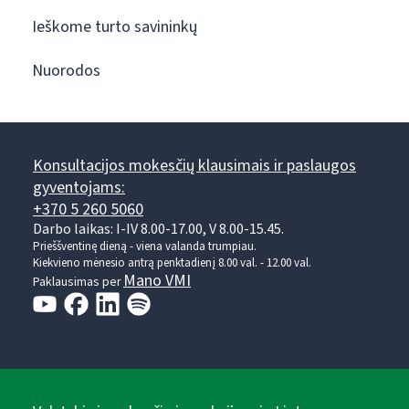
Ieškome turto savininkų
Nuorodos
Konsultacijos mokesčių klausimais ir paslaugos
gyventojams:
+370 5 260 5060
Darbo laikas: I-IV 8.00-17.00, V 8.00-15.45.
Prieššventinę dieną - viena valanda trumpiau.
Kiekvieno mėnesio antrą penktadienį 8.00 val. - 12.00 val.
Mano VMI
Paklausimas per