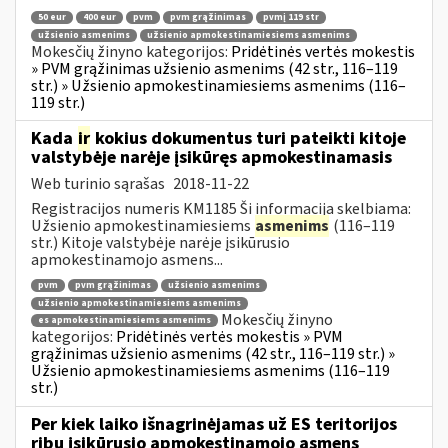
50 eur
400 eur
pvm
pvm grąžinimas
pvmį 119 str
užsienio asmenims
užsienio apmokestinamiesiems asmenims
Mokesčių žinyno kategorijos:
Pridėtinės vertės mokestis
» PVM grąžinimas užsienio asmenims (42 str., 116–119
str.) » Užsienio apmokestinamiesiems asmenims (116–
119 str.)
Kada
ir
kokius dokumentus turi pateikti kitoje
valstybėje narėje įsikūręs apmokestinamasis
Web turinio sąrašas
2018-11-22
Registracijos numeris KM1185 Ši informacija skelbiama:
Užsienio apmokestinamiesiems
asmenims
(116–119
str.) Kitoje valstybėje narėje įsikūrusio
apmokestinamojo asmens...
pvm
pvm grąžinimas
užsienio asmenims
užsienio apmokestinamiesiems asmenims
Mokesčių žinyno
es apmokestinamiesiems asmenims
kategorijos:
Pridėtinės vertės mokestis » PVM
grąžinimas užsienio asmenims (42 str., 116–119 str.) »
Užsienio apmokestinamiesiems asmenims (116–119
str.)
Per kiek laiko išnagrinėjamas už ES teritorijos
ribų įsikūrusio apmokestinamojo asmens