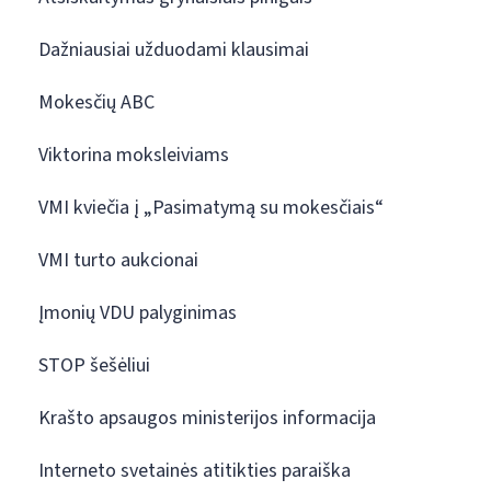
Dažniausiai užduodami klausimai
Mokesčių ABC
Viktorina moksleiviams
VMI kviečia į „Pasimatymą su mokesčiais“
VMI turto aukcionai
Įmonių VDU palyginimas
STOP šešėliui
Krašto apsaugos ministerijos informacija
Interneto svetainės atitikties paraiška