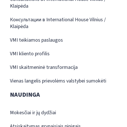
Klaipėda
Консультации в International House Vilnius /
Klaipėda
VMI teikiamos paslaugos
VMI kliento profilis
VMI skaitmeninė transformacija
Vienas langelis prievolėms valstybei sumokėti
NAUDINGA
Mokesčiai ir jų dydžiai
Atsiskaitymas grynaisiais pinigais