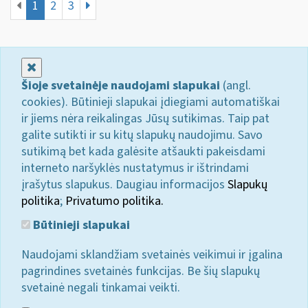
1
2
3
Uždaryti
Šioje svetainėje naudojami slapukai
(angl.
cookies). Būtinieji slapukai įdiegiami automatiškai
ir jiems nėra reikalingas Jūsų sutikimas. Taip pat
galite sutikti ir su kitų slapukų naudojimu. Savo
sutikimą bet kada galėsite atšaukti pakeisdami
interneto naršyklės nustatymus ir ištrindami
įrašytus slapukus. Daugiau informacijos
Slapukų
politika
;
Privatumo politika.
Būtinieji slapukai
Naudojami sklandžiam svetainės veikimui ir įgalina
pagrindines svetainės funkcijas. Be šių slapukų
svetainė negali tinkamai veikti.