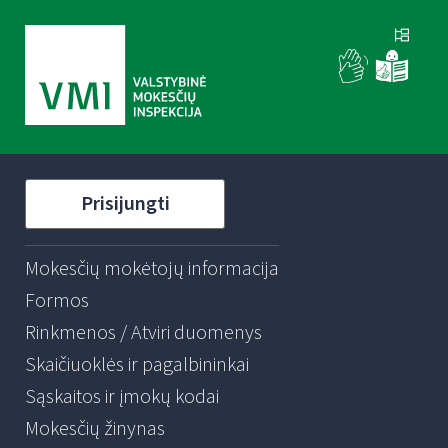
Prisijungti
Mokesčių mokėtojų informacija
Formos
Rinkmenos / Atviri duomenys
Skaičiuoklės ir pagalbininkai
Sąskaitos ir įmokų kodai
Mokesčių žinynas