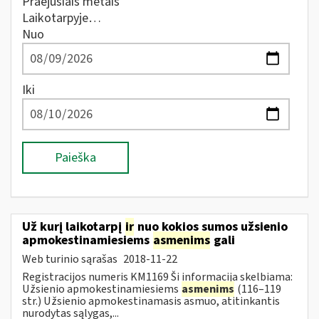
Praėjusiais metais
Laikotarpyje…
Nuo
Iki
Paieška
Už kurį laikotarpį
ir
nuo kokios sumos užsienio
apmokestinamiesiems
asmenims
gali
Web turinio sąrašas
2018-11-22
Registracijos numeris KM1169 Ši informacija skelbiama:
Užsienio apmokestinamiesiems
asmenims
(116–119
str.) Užsienio apmokestinamasis asmuo, atitinkantis
nurodytas sąlygas,...