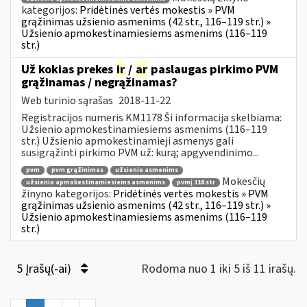
kategorijos:
Pridėtinės vertės mokestis » PVM
grąžinimas užsienio asmenims (42 str., 116–119 str.) »
Užsienio apmokestinamiesiems asmenims (116–119
str.)
Už kokias prekes
ir
/
ar
paslaugas pirkimo PVM
grąžinamas / negrąžinamas?
Web turinio sąrašas
2018-11-22
Registracijos numeris KM1178 Ši informacija skelbiama:
Užsienio apmokestinamiesiems asmenims (116–119
str.) Užsienio apmokestinamieji asmenys gali
susigrąžinti pirkimo PVM už: kurą; apgyvendinimo...
pvm
pvm grąžinimas
užsienio asmenims
Mokesčių
užsienio apmokestinamiesiems asmenims
pvmį 118 str
žinyno kategorijos:
Pridėtinės vertės mokestis » PVM
grąžinimas užsienio asmenims (42 str., 116–119 str.) »
Užsienio apmokestinamiesiems asmenims (116–119
str.)
5 Įrašų(-ai)
Rodoma nuo 1 iki 5 iš 11 irašų.