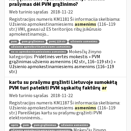
prašymas dėl PVM grąžinimo?
Web turinio sąrašas
2018-11-22
Registracijos numeris KM1181 Ši informacija skelbiama:
Užsienio apmokestinamiesiems
asmenims
(116–119
str.) VMI, gavusi už ES teritorijos ribų įsikūrusio
apmokestinamojo...
pvm
pvm grąžinimas
pvmį 119 str
užsienio asmenims
užsienio apmokestinamiesiems asmenims
Mokesčių žinyno
ne es apmokestinamiesiems asmenims
kategorijos:
Pridėtinės vertės mokestis » PVM
grąžinimas užsienio asmenims (42 str., 116–119 str.) »
Užsienio apmokestinamiesiems asmenims (116–119
str.)
kartu su prašymu grąžinti Lietuvoje sumokėtą
PVM turi pateikti PVM sąskaitų faktūrų
ar
Web turinio sąrašas
2018-11-22
Registracijos numeris KM1187 Ši informacija skelbiama:
Užsienio apmokestinamiesiems
asmenims
(116–119
str.) Pareiškėjas kartu su prašymu grąžinti PVM
elektroninėmis...
epris
pvm
pvm grąžinimas
užsienio asmenims
Mokesčių žinyno
užsienio apmokestinamiesiems asmenims