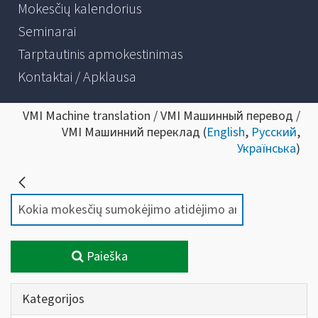
Mokesčių kalendorius
Seminarai
Tarptautinis apmokestinimas
Kontaktai / Apklausa
VMI Machine translation / VMI Машинный перевод /
VMI Машинний переклад (
English
,
Русский
,
Українська
)
Paieška
Kategorijos