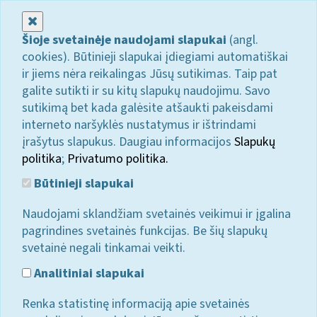
Uždaryti
Šioje svetainėje naudojami slapukai
(angl.
cookies). Būtinieji slapukai įdiegiami automatiškai
ir jiems nėra reikalingas Jūsų sutikimas. Taip pat
galite sutikti ir su kitų slapukų naudojimu. Savo
sutikimą bet kada galėsite atšaukti pakeisdami
interneto naršyklės nustatymus ir ištrindami
įrašytus slapukus. Daugiau informacijos
Slapukų
politika
;
Privatumo politika.
Būtinieji slapukai
Naudojami sklandžiam svetainės veikimui ir įgalina
pagrindines svetainės funkcijas. Be šių slapukų
svetainė negali tinkamai veikti.
Analitiniai slapukai
Renka statistinę informaciją apie svetainės