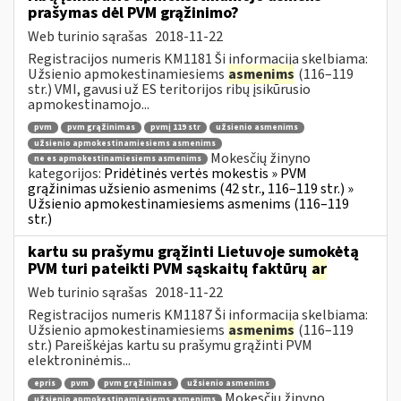
prašymas dėl PVM grąžinimo?
Web turinio sąrašas
2018-11-22
Registracijos numeris KM1181 Ši informacija skelbiama:
Užsienio apmokestinamiesiems
asmenims
(116–119
str.) VMI, gavusi už ES teritorijos ribų įsikūrusio
apmokestinamojo...
pvm
pvm grąžinimas
pvmį 119 str
užsienio asmenims
užsienio apmokestinamiesiems asmenims
Mokesčių žinyno
ne es apmokestinamiesiems asmenims
kategorijos:
Pridėtinės vertės mokestis » PVM
grąžinimas užsienio asmenims (42 str., 116–119 str.) »
Užsienio apmokestinamiesiems asmenims (116–119
str.)
kartu su prašymu grąžinti Lietuvoje sumokėtą
PVM turi pateikti PVM sąskaitų faktūrų
ar
Web turinio sąrašas
2018-11-22
Registracijos numeris KM1187 Ši informacija skelbiama:
Užsienio apmokestinamiesiems
asmenims
(116–119
str.) Pareiškėjas kartu su prašymu grąžinti PVM
elektroninėmis...
epris
pvm
pvm grąžinimas
užsienio asmenims
Mokesčių žinyno
užsienio apmokestinamiesiems asmenims