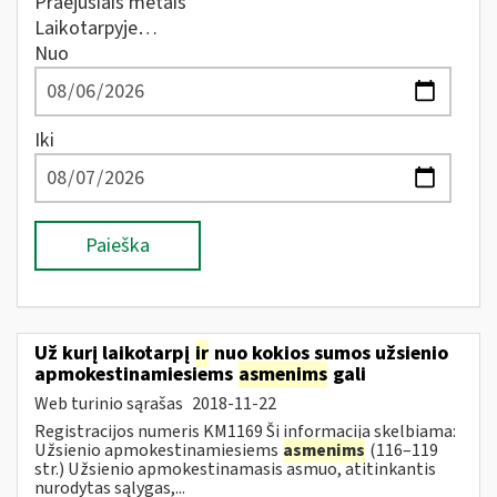
Praėjusiais metais
Laikotarpyje…
Nuo
Iki
Paieška
Už kurį laikotarpį
ir
nuo kokios sumos užsienio
apmokestinamiesiems
asmenims
gali
Web turinio sąrašas
2018-11-22
Registracijos numeris KM1169 Ši informacija skelbiama:
Užsienio apmokestinamiesiems
asmenims
(116–119
str.) Užsienio apmokestinamasis asmuo, atitinkantis
nurodytas sąlygas,...