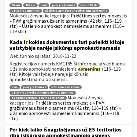
50 eur
400 eur
pvm
pvm grąžinimas
pvmį 119 str
užsienio asmenims
užsienio apmokestinamiesiems asmenims
Mokesčių žinyno kategorijos:
Pridėtinės vertės mokestis
» PVM grąžinimas užsienio asmenims (42 str., 116–119
str.) » Užsienio apmokestinamiesiems asmenims (116–
119 str.)
Kada
ir
kokius dokumentus turi pateikti kitoje
valstybėje narėje įsikūręs apmokestinamasis
Web turinio sąrašas
2018-11-22
Registracijos numeris KM1185 Ši informacija skelbiama:
Užsienio apmokestinamiesiems
asmenims
(116–119
str.) Kitoje valstybėje narėje įsikūrusio
apmokestinamojo asmens...
pvm
pvm grąžinimas
užsienio asmenims
užsienio apmokestinamiesiems asmenims
Mokesčių žinyno
es apmokestinamiesiems asmenims
kategorijos:
Pridėtinės vertės mokestis » PVM
grąžinimas užsienio asmenims (42 str., 116–119 str.) »
Užsienio apmokestinamiesiems asmenims (116–119
str.)
Per kiek laiko išnagrinėjamas už ES teritorijos
ribų įsikūrusio apmokestinamojo asmens