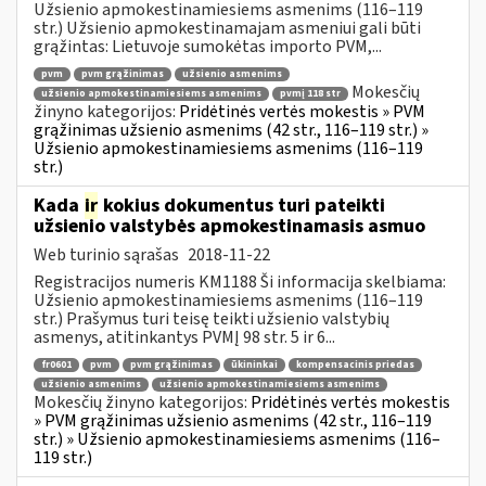
Užsienio apmokestinamiesiems asmenims (116–119
str.) Užsienio apmokestinamajam asmeniui gali būti
grąžintas: Lietuvoje sumokėtas importo PVM,...
pvm
pvm grąžinimas
užsienio asmenims
Mokesčių
užsienio apmokestinamiesiems asmenims
pvmį 118 str
žinyno kategorijos:
Pridėtinės vertės mokestis » PVM
grąžinimas užsienio asmenims (42 str., 116–119 str.) »
Užsienio apmokestinamiesiems asmenims (116–119
str.)
Kada
ir
kokius dokumentus turi pateikti
užsienio valstybės apmokestinamasis asmuo
Web turinio sąrašas
2018-11-22
Registracijos numeris KM1188 Ši informacija skelbiama:
Užsienio apmokestinamiesiems asmenims (116–119
str.) Prašymus turi teisę teikti užsienio valstybių
asmenys, atitinkantys PVMĮ 98 str. 5 ir 6...
fr0601
pvm
pvm grąžinimas
ūkininkai
kompensacinis priedas
užsienio asmenims
užsienio apmokestinamiesiems asmenims
Mokesčių žinyno kategorijos:
Pridėtinės vertės mokestis
» PVM grąžinimas užsienio asmenims (42 str., 116–119
str.) » Užsienio apmokestinamiesiems asmenims (116–
119 str.)