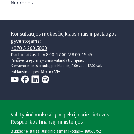
Nuorodos
Konsultacijos mokesčių klausimais ir paslaugos
gyventojams:
+370 5 260 5060
Darbo laikas: I-IV 8.00-17.00, V 8.00-15.45.
Prieššventinę dieną - viena valanda trumpiau.
Kiekvieno mėnesio antrą penktadienį 8.00 val. - 12.00 val.
Mano VMI
Paklausimas per
Valstybinė mokesčių inspekcija prie Lietuvos
Respublikos finansų ministerijos
Biudžetinė įstaiga. Juridinio asmens kodas — 188659752,