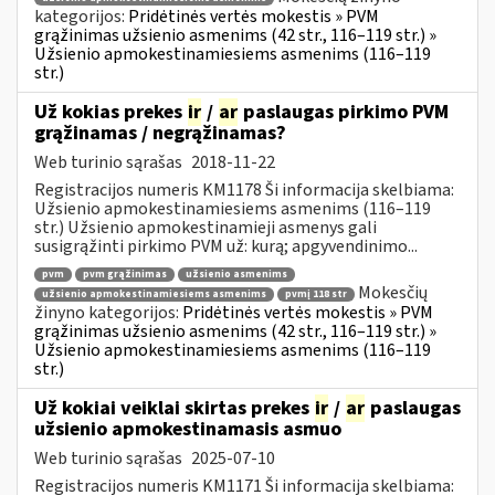
kategorijos:
Pridėtinės vertės mokestis » PVM
grąžinimas užsienio asmenims (42 str., 116–119 str.) »
Užsienio apmokestinamiesiems asmenims (116–119
str.)
Už kokias prekes
ir
/
ar
paslaugas pirkimo PVM
grąžinamas / negrąžinamas?
Web turinio sąrašas
2018-11-22
Registracijos numeris KM1178 Ši informacija skelbiama:
Užsienio apmokestinamiesiems asmenims (116–119
str.) Užsienio apmokestinamieji asmenys gali
susigrąžinti pirkimo PVM už: kurą; apgyvendinimo...
pvm
pvm grąžinimas
užsienio asmenims
Mokesčių
užsienio apmokestinamiesiems asmenims
pvmį 118 str
žinyno kategorijos:
Pridėtinės vertės mokestis » PVM
grąžinimas užsienio asmenims (42 str., 116–119 str.) »
Užsienio apmokestinamiesiems asmenims (116–119
str.)
Už kokiai veiklai skirtas prekes
ir
/
ar
paslaugas
užsienio apmokestinamasis asmuo
Web turinio sąrašas
2025-07-10
Registracijos numeris KM1171 Ši informacija skelbiama: