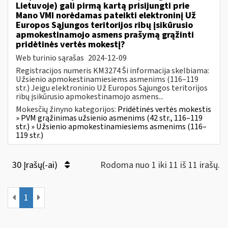
Lietuvoje) gali pirmą kartą prisijungti prie
Mano VMI norėdamas pateikti elektroninį Už
Europos Sąjungos teritorijos ribų įsikūrusio
apmokestinamojo asmens prašymą grąžinti
pridėtinės vertės mokestį?
Web turinio sąrašas
2024-12-09
Registracijos numeris KM3274 Ši informacija skelbiama:
Užsienio apmokestinamiesiems asmenims (116–119
str.) Jeigu elektroninio Už Europos Sąjungos teritorijos
ribų įsikūrusio apmokestinamojo asmens...
Mokesčių žinyno kategorijos:
Pridėtinės vertės mokestis
» PVM grąžinimas užsienio asmenims (42 str., 116–119
str.) » Užsienio apmokestinamiesiems asmenims (116–
119 str.)
30 Įrašų(-ai)
Rodoma nuo 1 iki 11 iš 11 irašų.
1