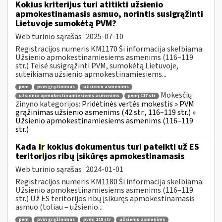
Kokius kriterijus turi atitikti užsienio
apmokestinamasis asmuo, norintis susigrąžinti
Lietuvoje sumokėtą PVM?
Web turinio sąrašas
2025-07-10
Registracijos numeris KM1170 Ši informacija skelbiama:
Užsienio apmokestinamiesiems asmenims (116–119
str.) Teisė susigrąžinti PVM, sumokėtą Lietuvoje,
suteikiama užsienio apmokestinamiesiems...
pvm
pvm grąžinimas
užsienio asmenims
Mokesčių
užsienio apmokestinamiesiems asmenims
pvmį 117 str
žinyno kategorijos:
Pridėtinės vertės mokestis » PVM
grąžinimas užsienio asmenims (42 str., 116–119 str.) »
Užsienio apmokestinamiesiems asmenims (116–119
str.)
Kada
ir
kokius dokumentus turi pateikti už ES
teritorijos ribų įsikūręs apmokestinamasis
Web turinio sąrašas
2024-01-01
Registracijos numeris KM1180 Ši informacija skelbiama:
Užsienio apmokestinamiesiems asmenims (116–119
str.) Už ES teritorijos ribų įsikūręs apmokestinamasis
asmuo (toliau – užsienio...
pvm
pvm grąžinimas
pvmį 119 str
užsienio asmenims