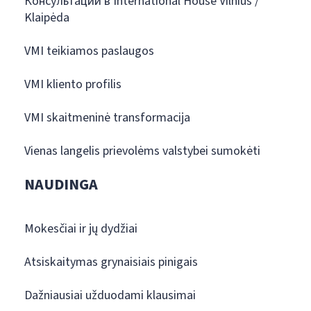
Консультации в International House Vilnius /
Klaipėda
VMI teikiamos paslaugos
VMI kliento profilis
VMI skaitmeninė transformacija
Vienas langelis prievolėms valstybei sumokėti
NAUDINGA
Mokesčiai ir jų dydžiai
Atsiskaitymas grynaisiais pinigais
Dažniausiai užduodami klausimai