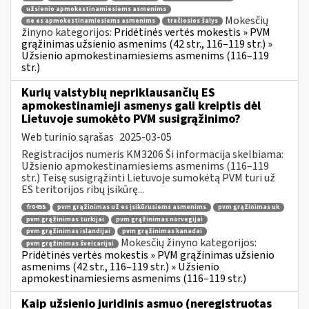
užsienio apmokestinamiesiems asmenims
Mokesčių
ne es apmokestinamiesiems asmenims
trečiosios šalys
žinyno kategorijos:
Pridėtinės vertės mokestis » PVM
grąžinimas užsienio asmenims (42 str., 116–119 str.) »
Užsienio apmokestinamiesiems asmenims (116–119
str.)
Kurių valstybių nepriklausančių ES
apmokestinamieji asmenys gali kreiptis dėl
Lietuvoje sumokėto PVM susigrąžinimo?
Web turinio sąrašas
2025-03-05
Registracijos numeris KM3206 Ši informacija skelbiama:
Užsienio apmokestinamiesiems asmenims (116–119
str.) Teisę susigrąžinti Lietuvoje sumokėtą PVM turi už
ES teritorijos ribų įsikūrę...
fr0455
pvm grąžinimas už es įsikūrusiems asmenims
pvm grąžinimas uk
pvm grąžinimas turkijai
pvm grąžinimas norvegijai
pvm grąžinimas islandijai
pvm grąžinimas kanadai
Mokesčių žinyno kategorijos:
pvm grąžinimas šveicarijai
Pridėtinės vertės mokestis » PVM grąžinimas užsienio
asmenims (42 str., 116–119 str.) » Užsienio
apmokestinamiesiems asmenims (116–119 str.)
Kaip užsienio juridinis asmuo (neregistruotas