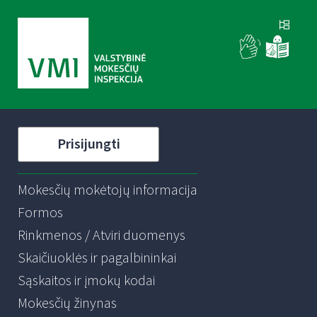
Prisijungti
Mokesčių mokėtojų informacija
Formos
Rinkmenos / Atviri duomenys
Skaičiuoklės ir pagalbininkai
Sąskaitos ir įmokų kodai
Mokesčių žinynas