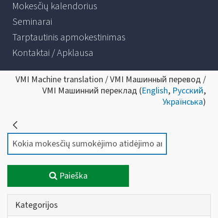
Mokesčių kalendorius
Seminarai
Tarptautinis apmokestinimas
Kontaktai / Apklausa
VMI Machine translation / VMI Машинный перевод /
VMI Машинний переклад (
English
,
Русский
,
Українська
)
Paieška
Kategorijos