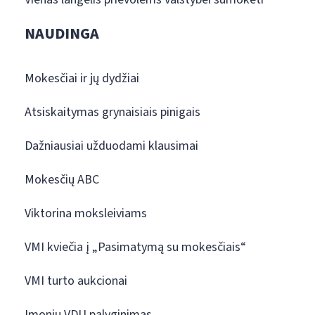
NAUDINGA
Mokesčiai ir jų dydžiai
Atsiskaitymas grynaisiais pinigais
Dažniausiai užduodami klausimai
Mokesčių ABC
Viktorina moksleiviams
VMI kviečia į „Pasimatymą su mokesčiais“
VMI turto aukcionai
Įmonių VDU palyginimas