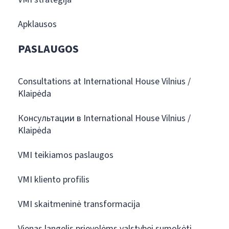
Apklausos
PASLAUGOS
Consultations at International House Vilnius /
Klaipėda
Консультации в International House Vilnius /
Klaipėda
VMI teikiamos paslaugos
VMI kliento profilis
VMI skaitmeninė transformacija
Vienas langelis prievolėms valstybei sumokėti