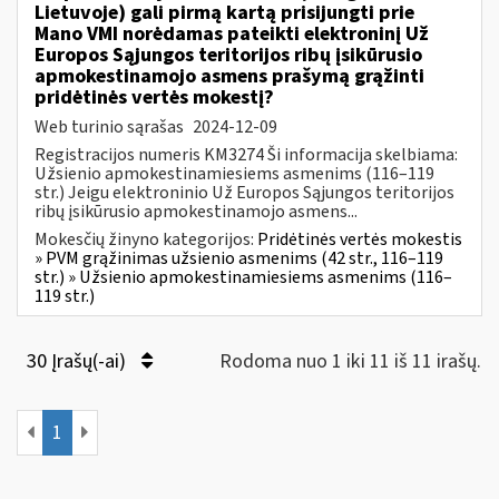
Lietuvoje) gali pirmą kartą prisijungti prie
Mano VMI norėdamas pateikti elektroninį Už
Europos Sąjungos teritorijos ribų įsikūrusio
apmokestinamojo asmens prašymą grąžinti
pridėtinės vertės mokestį?
Web turinio sąrašas
2024-12-09
Registracijos numeris KM3274 Ši informacija skelbiama:
Užsienio apmokestinamiesiems asmenims (116–119
str.) Jeigu elektroninio Už Europos Sąjungos teritorijos
ribų įsikūrusio apmokestinamojo asmens...
Mokesčių žinyno kategorijos:
Pridėtinės vertės mokestis
» PVM grąžinimas užsienio asmenims (42 str., 116–119
str.) » Užsienio apmokestinamiesiems asmenims (116–
119 str.)
30 Įrašų(-ai)
Rodoma nuo 1 iki 11 iš 11 irašų.
1