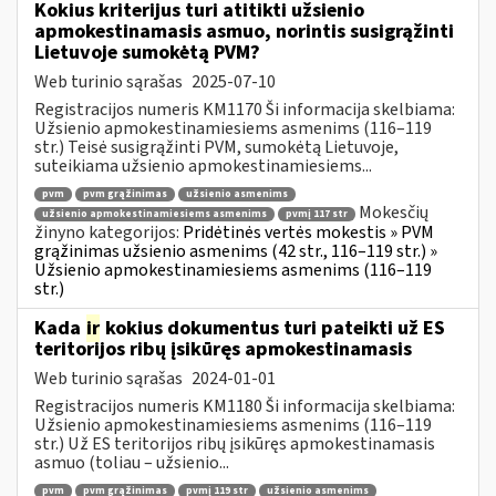
Kokius kriterijus turi atitikti užsienio
apmokestinamasis asmuo, norintis susigrąžinti
Lietuvoje sumokėtą PVM?
Web turinio sąrašas
2025-07-10
Registracijos numeris KM1170 Ši informacija skelbiama:
Užsienio apmokestinamiesiems asmenims (116–119
str.) Teisė susigrąžinti PVM, sumokėtą Lietuvoje,
suteikiama užsienio apmokestinamiesiems...
pvm
pvm grąžinimas
užsienio asmenims
Mokesčių
užsienio apmokestinamiesiems asmenims
pvmį 117 str
žinyno kategorijos:
Pridėtinės vertės mokestis » PVM
grąžinimas užsienio asmenims (42 str., 116–119 str.) »
Užsienio apmokestinamiesiems asmenims (116–119
str.)
Kada
ir
kokius dokumentus turi pateikti už ES
teritorijos ribų įsikūręs apmokestinamasis
Web turinio sąrašas
2024-01-01
Registracijos numeris KM1180 Ši informacija skelbiama:
Užsienio apmokestinamiesiems asmenims (116–119
str.) Už ES teritorijos ribų įsikūręs apmokestinamasis
asmuo (toliau – užsienio...
pvm
pvm grąžinimas
pvmį 119 str
užsienio asmenims