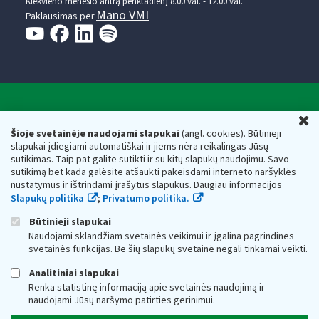
Kiekvieno mėnesio antrą penktadienį 8.00 val. - 12.00 val.
Mano VMI
Paklausimas per
Valstybinė mokesčių inspekcija prie Lietuvos
U
Respublikos finansų ministerijos
Šioje svetainėje naudojami slapukai
(angl. cookies). Būtinieji
slapukai įdiegiami automatiškai ir jiems nėra reikalingas Jūsų
Biudžetinė įstaiga. Juridinio asmens kodas — 188659752,
sutikimas. Taip pat galite sutikti ir su kitų slapukų naudojimu. Savo
adresas: Vasario 16-osios g. 14, 01107 Vilnius, Lietuva, el.paštas:
sutikimą bet kada galėsite atšaukti pakeisdami interneto naršyklės
vmi@vmi.lt
, E. pristatymo dėžutės adresas 188659752
nustatymus ir ištrindami įrašytus slapukus. Daugiau informacijos
Duomenys apie Valstybinę mokesčių inspekciją prie Lietuvos
Slapukų politika
;
Privatumo politika.
Respublikos finansų ministerijos kaupiami ir saugomi Juridinių
asmenų registre
Būtinieji slapukai
Naudojami sklandžiam svetainės veikimui ir įgalina pagrindines
svetainės funkcijas. Be šių slapukų svetainė negali tinkamai veikti.
Analitiniai slapukai
Renka statistinę informaciją apie svetainės naudojimą ir
naudojami Jūsų naršymo patirties gerinimui.