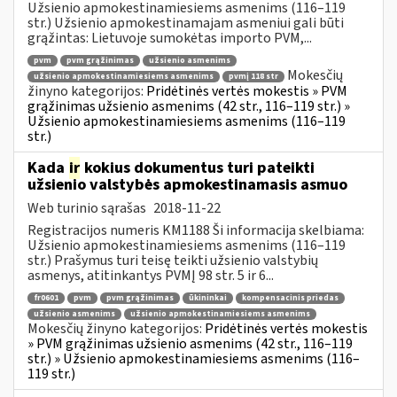
Užsienio apmokestinamiesiems asmenims (116–119
str.) Užsienio apmokestinamajam asmeniui gali būti
grąžintas: Lietuvoje sumokėtas importo PVM,...
pvm
pvm grąžinimas
užsienio asmenims
Mokesčių
užsienio apmokestinamiesiems asmenims
pvmį 118 str
žinyno kategorijos:
Pridėtinės vertės mokestis » PVM
grąžinimas užsienio asmenims (42 str., 116–119 str.) »
Užsienio apmokestinamiesiems asmenims (116–119
str.)
Kada
ir
kokius dokumentus turi pateikti
užsienio valstybės apmokestinamasis asmuo
Web turinio sąrašas
2018-11-22
Registracijos numeris KM1188 Ši informacija skelbiama:
Užsienio apmokestinamiesiems asmenims (116–119
str.) Prašymus turi teisę teikti užsienio valstybių
asmenys, atitinkantys PVMĮ 98 str. 5 ir 6...
fr0601
pvm
pvm grąžinimas
ūkininkai
kompensacinis priedas
užsienio asmenims
užsienio apmokestinamiesiems asmenims
Mokesčių žinyno kategorijos:
Pridėtinės vertės mokestis
» PVM grąžinimas užsienio asmenims (42 str., 116–119
str.) » Užsienio apmokestinamiesiems asmenims (116–
119 str.)