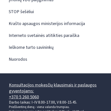
STOP šešėliui
Krašto apsaugos ministerijos informacija
Interneto svetainės atitikties paraiška
Ieškome turto savininkų
Nuorodos
Konsultacijos mokesčių klausimais ir paslaugos
gyventojams:
+370 5 260 5060
Darbo laikas: I-IV 8.00-17.00, V 8.00-15.45.
Prieššventinę dieną - viena valanda trumpiau.