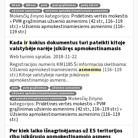
50 eur
400 eur
pvm
pvm grąžinimas
pvmį 119 str
užsienio asmenims
užsienio apmokestinamiesiems asmenims
Mokesčių žinyno kategorijos:
Pridėtinės vertės mokestis
» PVM grąžinimas užsienio asmenims (42 str., 116–119
str.) » Užsienio apmokestinamiesiems asmenims (116–
119 str.)
Kada
ir
kokius dokumentus turi pateikti kitoje
valstybėje narėje įsikūręs apmokestinamasis
Web turinio sąrašas
2018-11-22
Registracijos numeris KM1185 Ši informacija skelbiama:
Užsienio apmokestinamiesiems
asmenims
(116–119
str.) Kitoje valstybėje narėje įsikūrusio
apmokestinamojo asmens...
pvm
pvm grąžinimas
užsienio asmenims
užsienio apmokestinamiesiems asmenims
Mokesčių žinyno
es apmokestinamiesiems asmenims
kategorijos:
Pridėtinės vertės mokestis » PVM
grąžinimas užsienio asmenims (42 str., 116–119 str.) »
Užsienio apmokestinamiesiems asmenims (116–119
str.)
Per kiek laiko išnagrinėjamas už ES teritorijos
ribų įsikūrusio apmokestinamojo asmens