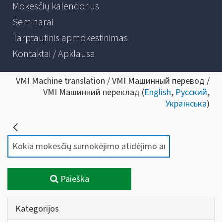
Mokesčių kalendorius
Seminarai
Tarptautinis apmokestinimas
Kontaktai / Apklausa
VMI Machine translation / VMI Машинный перевод /
VMI Машинний переклад (
English
,
Русский
,
Українська
)
Paieška
Kategorijos