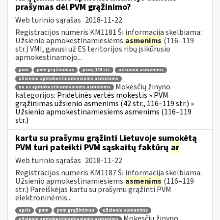
prašymas dėl PVM grąžinimo?
Web turinio sąrašas
2018-11-22
Registracijos numeris KM1181 Ši informacija skelbiama:
Užsienio apmokestinamiesiems
asmenims
(116–119
str.) VMI, gavusi už ES teritorijos ribų įsikūrusio
apmokestinamojo...
pvm
pvm grąžinimas
pvmį 119 str
užsienio asmenims
užsienio apmokestinamiesiems asmenims
Mokesčių žinyno
ne es apmokestinamiesiems asmenims
kategorijos:
Pridėtinės vertės mokestis » PVM
grąžinimas užsienio asmenims (42 str., 116–119 str.) »
Užsienio apmokestinamiesiems asmenims (116–119
str.)
kartu su prašymu grąžinti Lietuvoje sumokėtą
PVM turi pateikti PVM sąskaitų faktūrų
ar
Web turinio sąrašas
2018-11-22
Registracijos numeris KM1187 Ši informacija skelbiama:
Užsienio apmokestinamiesiems
asmenims
(116–119
str.) Pareiškėjas kartu su prašymu grąžinti PVM
elektroninėmis...
epris
pvm
pvm grąžinimas
užsienio asmenims
Mokesčių žinyno
užsienio apmokestinamiesiems asmenims