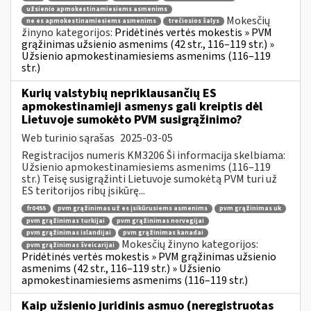
užsienio apmokestinamiesiems asmenims
Mokesčių
ne es apmokestinamiesiems asmenims
trečiosios šalys
žinyno kategorijos:
Pridėtinės vertės mokestis » PVM
grąžinimas užsienio asmenims (42 str., 116–119 str.) »
Užsienio apmokestinamiesiems asmenims (116–119
str.)
Kurių valstybių nepriklausančių ES
apmokestinamieji asmenys gali kreiptis dėl
Lietuvoje sumokėto PVM susigrąžinimo?
Web turinio sąrašas
2025-03-05
Registracijos numeris KM3206 Ši informacija skelbiama:
Užsienio apmokestinamiesiems asmenims (116–119
str.) Teisę susigrąžinti Lietuvoje sumokėtą PVM turi už
ES teritorijos ribų įsikūrę...
fr0455
pvm grąžinimas už es įsikūrusiems asmenims
pvm grąžinimas uk
pvm grąžinimas turkijai
pvm grąžinimas norvegijai
pvm grąžinimas islandijai
pvm grąžinimas kanadai
Mokesčių žinyno kategorijos:
pvm grąžinimas šveicarijai
Pridėtinės vertės mokestis » PVM grąžinimas užsienio
asmenims (42 str., 116–119 str.) » Užsienio
apmokestinamiesiems asmenims (116–119 str.)
Kaip užsienio juridinis asmuo (neregistruotas