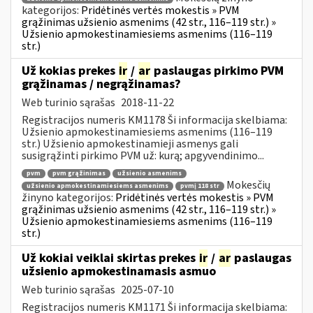
kategorijos:
Pridėtinės vertės mokestis » PVM
grąžinimas užsienio asmenims (42 str., 116–119 str.) »
Užsienio apmokestinamiesiems asmenims (116–119
str.)
Už kokias prekes
ir
/
ar
paslaugas pirkimo PVM
grąžinamas / negrąžinamas?
Web turinio sąrašas
2018-11-22
Registracijos numeris KM1178 Ši informacija skelbiama:
Užsienio apmokestinamiesiems asmenims (116–119
str.) Užsienio apmokestinamieji asmenys gali
susigrąžinti pirkimo PVM už: kurą; apgyvendinimo...
pvm
pvm grąžinimas
užsienio asmenims
Mokesčių
užsienio apmokestinamiesiems asmenims
pvmį 118 str
žinyno kategorijos:
Pridėtinės vertės mokestis » PVM
grąžinimas užsienio asmenims (42 str., 116–119 str.) »
Užsienio apmokestinamiesiems asmenims (116–119
str.)
Už kokiai veiklai skirtas prekes
ir
/
ar
paslaugas
užsienio apmokestinamasis asmuo
Web turinio sąrašas
2025-07-10
Registracijos numeris KM1171 Ši informacija skelbiama: