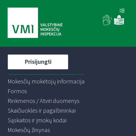
Prisijungti
Mokesčių mokėtojų informacija
Formos
Rinkmenos / Atviri duomenys
Skaičiuoklės ir pagalbininkai
Sąskaitos ir įmokų kodai
Mokesčių žinynas