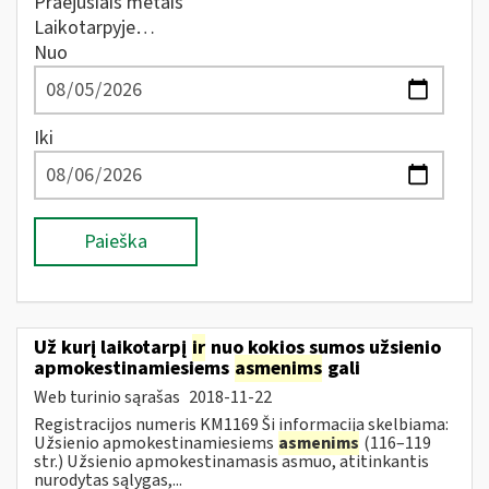
Praėjusiais metais
Laikotarpyje…
Nuo
Iki
Paieška
Už kurį laikotarpį
ir
nuo kokios sumos užsienio
apmokestinamiesiems
asmenims
gali
Web turinio sąrašas
2018-11-22
Registracijos numeris KM1169 Ši informacija skelbiama:
Užsienio apmokestinamiesiems
asmenims
(116–119
str.) Užsienio apmokestinamasis asmuo, atitinkantis
nurodytas sąlygas,...