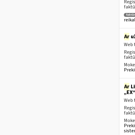
Regis
faktū
faktū
reika
Ar
už
Web t
Regis
faktū
Mokes
Preki
Ar
Li
„EX“
Web t
Regis
faktū
Mokes
Preki
siste