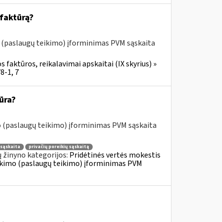
 faktūrą?
o (paslaugų teikimo) įforminimas PVM sąskaita
 faktūros, reikalavimai apskaitai (IX skyrius) »
8-1, 7
ūra?
o (paslaugų teikimo) įforminimas PVM sąskaita
sąskaita
privačių poreikių sąskaitą
 žinyno kategorijos:
Pridėtinės vertės mokestis
tiekimo (paslaugų teikimo) įforminimas PVM