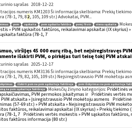
urinio sąrašas
2018-12-22
tracijos numeris KM1203 Ši informacija skelbiama: Prekių tiekim
ra (78-1, 79, 8
2
, 105, 109 str.) Advokatai, PVM...
Mokesč
inimas
pvm
sąskaita
pvm sąskaita faktūra
pvmį 79 str
viena sąskaita
tis » PVM sąskaitos faktūros, reikalavimai apskaitai (IX skyrius) 
ąskaita faktūra (78-1, 7
muo, viršijęs 45 000 eurų ribą, bet neįsiregistravęs PVM
mente išskirti PVM, o pirkėjas turi teisę tokį PVM atskai
urinio sąrašas
2025-12-17
tracijos numeris KM3136 Ši informacija skelbiama: Prekių tiekim
ra (78-1, 79, 82, 105, 109 str.) Neįsiregistravusio PVM mokėtoju as
šskyrimas
išskirti pvm ne pvm sąskaitoje faktūroje
pvm išskyrimas ne pvm sąskaitoje fakt
Mokesčių žinyno kategorijos:
Pridėtinės 
mą ne pvm sąskaitoje faktūroje
pskaičiavimas, PVM permokos įskaitymas ir
Pridėtinės vertės mo
 » PVM atskaita » Įsiregistravusio PVM mokėtoju asmens
Pridėtinė
inimas (57-69 str.) » PVM atskaita » Neįsiregistravusio PVM mokėt
itos faktūros, reikalavimai apskaitai (IX skyrius) » Prekių tiekim
ra (78-1, 7
Pridėtinės vertės mokestis » PVM sąskaitos faktūros, r
itos faktūros informacija (80 str.)