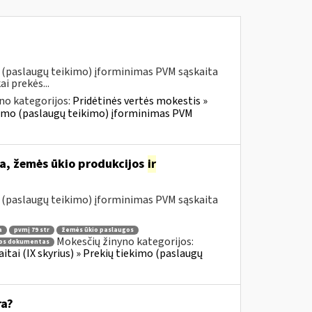
o (paslaugų teikimo) įforminimas PVM sąskaita
i prekės...
no kategorijos:
Pridėtinės vertės mokestis »
iekimo (paslaugų teikimo) įforminimas PVM
a, žemės ūkio produkcijos
ir
o (paslaugų teikimo) įforminimas PVM sąskaita
a
pvmį 79 str
žemės ūkio paslaugos
Mokesčių žinyno kategorijos:
mos dokumentas
itai (IX skyrius) » Prekių tiekimo (paslaugų
ra?