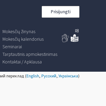
Prisijungti
Mokesčių žinynas
Mokesčių kalendorius
Seminarai
Tarptautinis apmokestinimas
Kontaktai / Apklausa
ний переклад (
English
,
Русский
,
Українська
)