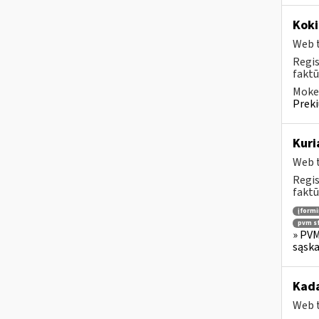
Koki
Web t
Regis
faktū
Mokes
Preki
Kuri
Web t
Regis
faktū
įform
pvm sf
» PVM
sąska
Kada
Web t