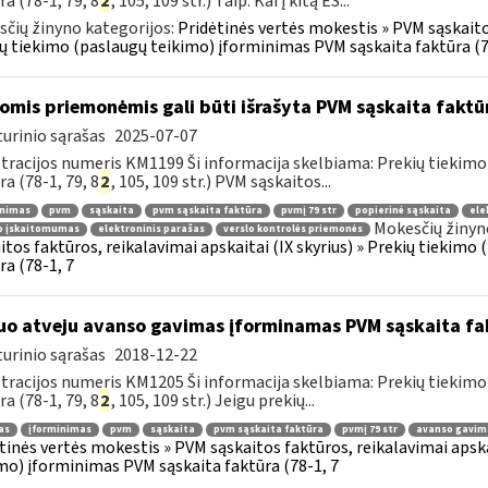
ra (78-1, 79, 8
2
, 105, 109 str.) Taip. Kai į kitą ES...
čių žinyno kategorijos:
Pridėtinės vertės mokestis » PVM sąskaitos
ų tiekimo (paslaugų teikimo) įforminimas PVM sąskaita faktūra (7
omis priemonėmis gali būti išrašyta PVM sąskaita faktū
urinio sąrašas
2025-07-07
tracijos numeris KM1199 Ši informacija skelbiama: Prekių tiekim
ra (78-1, 79, 8
2
, 105, 109 str.) PVM sąskaitos...
inimas
pvm
sąskaita
pvm sąskaita faktūra
pvmį 79 str
popierinė sąskaita
ele
Mokesčių žinyn
io įskaitomumas
elektroninis parašas
verslo kontrolės priemonės
itos faktūros, reikalavimai apskaitai (IX skyrius) » Prekių tiekim
ra (78-1, 7
uo atveju avanso gavimas įforminamas PVM sąskaita fa
urinio sąrašas
2018-12-22
tracijos numeris KM1205 Ši informacija skelbiama: Prekių tiekim
ra (78-1, 79, 8
2
, 105, 109 str.) Jeigu prekių...
as
įforminimas
pvm
sąskaita
pvm sąskaita faktūra
pvmį 79 str
avanso gavim
tinės vertės mokestis » PVM sąskaitos faktūros, reikalavimai apska
mo) įforminimas PVM sąskaita faktūra (78-1, 7