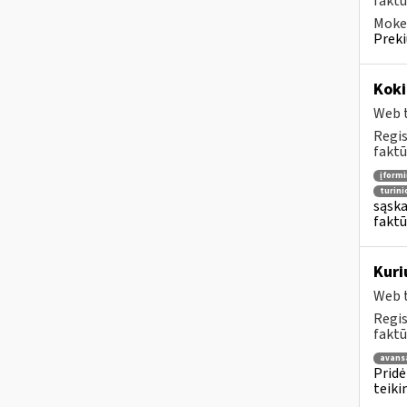
faktū
Mokes
Preki
Koki
Web t
Regis
faktū
įform
turin
sąska
faktū
Kuri
Web t
Regis
faktū
avans
Pridė
teiki