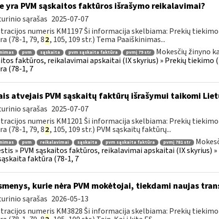
e yra PVM sąskaitos faktūros išrašymo reikalavimai?
urinio sąrašas
2025-07-07
tracijos numeris KM1197 Ši informacija skelbiama: Prekių tiekim
ra (78-1, 79, 8
2
, 105, 109 str.) Tema Paaiškinimas...
Mokesčių žinyno ka
inimas
pvm
sąskaita
pvm sąskaita faktūra
pvmį 79 str
itos faktūros, reikalavimai apskaitai (IX skyrius) » Prekių tiekim
ra (78-1, 7
ais atvejais PVM sąskaitų faktūrų išrašymui taikomi Lie
urinio sąrašas
2025-07-07
tracijos numeris KM1201 Ši informacija skelbiama: Prekių tiekim
ra (78-1, 79, 8
2
, 105, 109 str.) PVM sąskaitų faktūrų...
Mokesč
inimas
pvm
reikalavimai
sąskaita
pvm sąskaita faktūra
pvmį 781 str
tis » PVM sąskaitos faktūros, reikalavimai apskaitai (IX skyrius) 
ąskaita faktūra (78-1, 7
menys, kurie nėra PVM mokėtojai, tiekdami naujas tran
urinio sąrašas
2026-05-13
tracijos numeris KM3828 Ši informacija skelbiama: Prekių tiekim