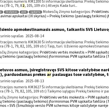
tracijos numeris KM1200 Ši informacija skelbiama: Prekių tiekim
ra (78-1, 79, 8
2
, 105, 109 str.) Atvejis Kada turi...
Mokesčių žinyno kategorijos:
Pridėtinės
ra
išrašymas
pvm
sąskaita
lavimai apskaitai (IX skyrius) » Prekių tiekimo (paslaugų teikimo)
sienio apmokestinamasis asmuo, taikantis SVS Lietuvoj
urinio sąrašas
2025-08-14
tracijos numeris KM3630 Ši informacija skelbiama: Prekių tiekim
ra (78-1, 79, 82, 105, 109 str.) Taip, turi. Užsienio apmokestinamasi
čių žinyno kategorijos:
Pridėtinės vertės mokestis » PVM sąskaitos
ų tiekimo (paslaugų teikimo) įforminimas PVM sąskaita faktūra (7
etuvos asmuo, įsiregistravęs SVS kitose valstybėse narė
), parduodamas prekes
ar
paslaugas tose valstybėse, tu
urinio sąrašas
2025-08-13
tracijos numeris KM3627 Ši informacija skelbiama: Prekių tiekim
ra (78-1, 79, 82, 105, 109 str.) Taikymo sąlygos Prekių tiekimo ir pas
čių žinyno kategorijos:
Pridėtinės vertės mokestis » PVM sąskaitos
ų tiekimo (paslaugų teikimo) įforminimas PVM sąskaita faktūra (7
mos » SVS (Smulkiojo verslo PVM schemos kitoje valstybėje narėje