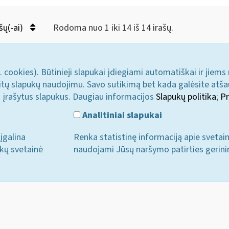
šų(-ai)
Rodoma nuo 1 iki 14 iš 14 irašų.
. cookies). Būtinieji slapukai įdiegiami automatiškai ir jiems
u kitų slapukų naudojimu. Savo sutikimą bet kada galėsite atš
i įrašytus slapukus. Daugiau informacijos
Slapukų politika
;
Pr
Analitiniai slapukai
įgalina
Renka statistinę informaciją apie svetai
ukų svetainė
naudojami Jūsų naršymo patirties gerini