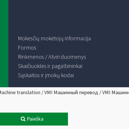
Mokesčių mokėtojų informacija
Formos
Rinkmenos / Atviri duomenys
Skaičiuoklės ir pagalbininkai
Sąskaitos ir įmokų kodai
Machine translation / VMI Машинный перевод / VMI Машин
Paieška