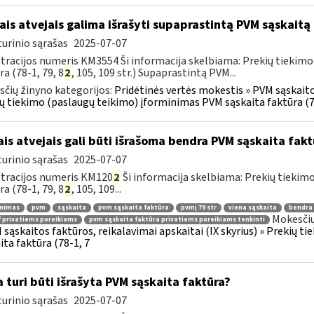
ais atvejais galima išrašyti supaprastintą PVM sąskaitą
urinio sąrašas
2025-07-07
tracijos numeris KM3554 Ši informacija skelbiama: Prekių tiekim
ra (78-1, 79, 8
2
, 105, 109 str.) Supaprastintą PVM...
čių žinyno kategorijos:
Pridėtinės vertės mokestis » PVM sąskaitos
ų tiekimo (paslaugų teikimo) įforminimas PVM sąskaita faktūra (7
ais atvejais gali būti išrašoma bendra PVM sąskaita fakt
urinio sąrašas
2025-07-07
tracijos numeris KM120
2
Ši informacija skelbiama: Prekių tiekim
ra (78-1, 79, 8
2
, 105, 109...
inimas
pvm
sąskaita
pvm sąskaita faktūra
pvmį 79 str
viena sąskaita
bendra 
Mokesčių
 privatiems poreikiams
pvm sąskaita faktūra privatiems poreikiams tenkinti
 sąskaitos faktūros, reikalavimai apskaitai (IX skyrius) » Prekių 
ita faktūra (78-1, 7
 turi būti išrašyta PVM sąskaita faktūra?
urinio sąrašas
2025-07-07