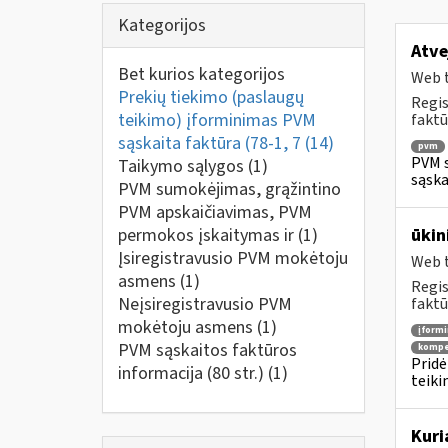
Kategorijos
Atve
Bet kurios kategorijos
Web t
Prekių tiekimo (paslaugų
Regis
teikimo) įforminimas PVM
faktū
sąskaita faktūra (78-1, 7
(14)
pvm
PVM s
Taikymo sąlygos
(1)
sąska
PVM sumokėjimas, grąžintino
PVM apskaičiavimas, PVM
permokos įskaitymas ir
(1)
ūkin
Įsiregistravusio PVM mokėtoju
Web t
asmens
(1)
Regis
Neįsiregistravusio PVM
faktū
mokėtoju asmens
(1)
įform
PVM sąskaitos faktūros
kompe
Pridė
informacija (80 str.)
(1)
teiki
Kuri