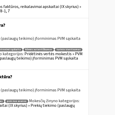
 faktūros, reikalavimai apskaitai (IX skyrius) »
8-1, 7
ra?
o (paslaugų teikimo) įforminimas PVM sąskaita
ktroninė sąskaita
kilmės autentiškumas
turinio vientisumas
o kategorijos:
Pridėtinės vertės mokestis » PVM
o (paslaugų teikimo) įforminimas PVM sąskaita
ktūra?
o (paslaugų teikimo) įforminimas PVM sąskaita
Mokesčių žinyno kategorijos:
as
pvm nuo avanso
itai (IX skyrius) » Prekių tiekimo (paslaugų