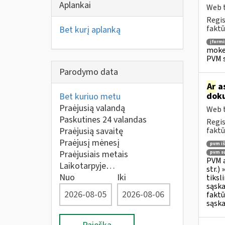
Aplankai
Web t
Regis
faktū
Bet kurį aplanką
įform
mokes
PVM s
Parodymo data
Ar
as
doku
Bet kuriuo metu
Praėjusią valandą
Web t
Paskutines 24 valandas
Regis
Praėjusią savaitę
faktū
Praėjusį mėnesį
pvm i
Praėjusiais metais
pvm su
PVM a
Laikotarpyje…
str.)
Nuo
Iki
tiksl
sąska
faktū
sąska