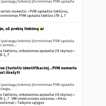
o (paslaugų teikimo) įforminimas PVM sąskaita
 vertės mokestis » PVM sąskaitos faktūros,
 įforminimas PVM sąskaita faktūra (78-1, 7
e, už prekių tiekimą
ar
o (paslaugų teikimo) įforminimas PVM sąskaita
s asmuo,...
 faktūros, reikalavimai apskaitai (IX skyrius) »
8-1, 7
se (turintis identifikacinį...PVM numeriu
ri išrašyti
o (paslaugų teikimo) įforminimas PVM sąskaita
laugų...
 faktūros, reikalavimai apskaitai (IX skyrius) »
8-1, 7
VMI elektroninės sistemos » Kitos
 sistema) » Taikymo sąlygos