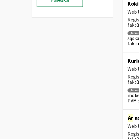
Paieška
Koki
Web t
Regis
faktū
įform
sąska
faktū
Kuri
Web t
Regis
faktū
įform
mokes
PVM s
Ar
as
Web t
Regis