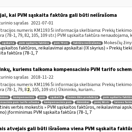
jai, kai PVM sąskaita faktūra gali būti neišrašoma
urinio sąrašas
2021-07-01
tracijos numeris KM1193 Ši informacija skelbiama: Prekių tiekim
ra (78-1, 79, 82, 105, 109 str.) PVM sąskaita faktūra nenaudojama, ka
Mokesčių žiny
sąskaita
pvm sąskaita faktūra
pvm 79 str
faktūra neišrašoma
ąskaitos faktūros, reikalavimai apskaitai (IX skyrius) » Prekių t
ita faktūra (78-1, 7
inkų, kuriems taikoma kompensacinio PVM tarifo schem
urinio sąrašas
2018-11-22
tracijos numeris KM1196 Ši informacija skelbiama: Prekių tiekim
ra (78-1, 79, 8
2
, 105, 109 str.) Ūkininko, kuriam...
inimas
kompensacinis
pvm
sąskaita
žemės ūkio produkcija
pvm sąskaita faktūr
nsacinio pvm tarifo schema
kompensacinis pvm
ūkininkai
pvmį 98 str
laisvos for
tinės vertės mokestis » PVM sąskaitos faktūros, reikalavimai apska
mo) įforminimas PVM sąskaita faktūra (78-1, 7
ais atvejais gali būti išrašoma viena PVM sąskaita faktū