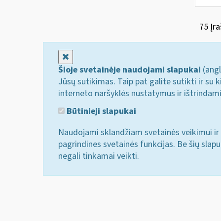
75 Įra
Uždaryti
Šioje svetainėje naudojami slapukai
(angl
Jūsų sutikimas. Taip pat galite sutikti ir s
interneto naršyklės nustatymus ir ištrindam
Būtinieji slapukai
Naudojami sklandžiam svetainės veikimui ir 
pagrindines svetainės funkcijas. Be šių slap
negali tinkamai veikti.