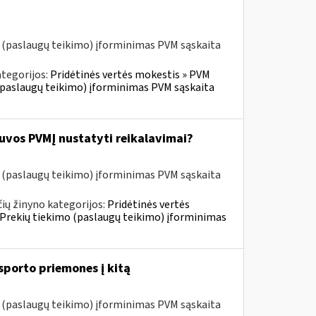
o (paslaugų teikimo) įforminimas PVM sąskaita
tegorijos:
Pridėtinės vertės mokestis » PVM
o (paslaugų teikimo) įforminimas PVM sąskaita
tuvos PVMĮ nustatyti reikalavimai?
o (paslaugų teikimo) įforminimas PVM sąskaita
ių žinyno kategorijos:
Pridėtinės vertės
» Prekių tiekimo (paslaugų teikimo) įforminimas
sporto priemones į kitą
o (paslaugų teikimo) įforminimas PVM sąskaita