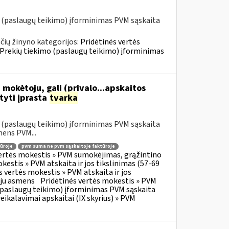
o (paslaugų teikimo) įforminimas PVM sąskaita
ių žinyno kategorijos:
Pridėtinės vertės
» Prekių tiekimo (paslaugų teikimo) įforminimas
 mokėtoju, gali (privalo...apskaitos
tyti įprasta
tvarka
o (paslaugų teikimo) įforminimas PVM sąskaita
mens PVM...
ūroje
pvm suma ne pvm sąskaitoje faktūroje
vertės mokestis » PVM sumokėjimas, grąžintino
kestis » PVM atskaita ir jos tikslinimas (57-69
s vertės mokestis » PVM atskaita ir jos
oju asmens
Pridėtinės vertės mokestis » PVM
o (paslaugų teikimo) įforminimas PVM sąskaita
eikalavimai apskaitai (IX skyrius) » PVM