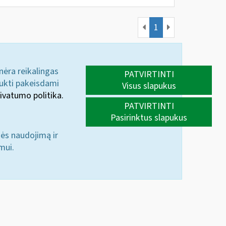
1
 nėra reikalingas
PATVIRTINTI
aukti pakeisdami
Visus slapukus
ivatumo politika.
PATVIRTINTI
Pasirinktus slapukus
nės naudojimą ir
mui.