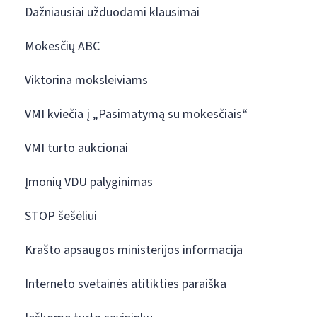
Dažniausiai užduodami klausimai
Mokesčių ABC
Viktorina moksleiviams
VMI kviečia į „Pasimatymą su mokesčiais“
VMI turto aukcionai
Įmonių VDU palyginimas
STOP šešėliui
Krašto apsaugos ministerijos informacija
Interneto svetainės atitikties paraiška