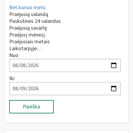
Bet kuriuo metu
Praėjusią valandą
Paskutines 24 valandas
Praėjusią savaitę
Praėjusį mėnesį
Praėjusiais metais
Laikotarpyje…
Nuo
Iki
Paieška