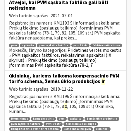
Atvejai, kai PVM sąskaita faktūra gali būti
neišrašoma
Web turinio sąrašas
2021-07-01
Registracijos numeris KM1193 Ši informacija skelbiama:
Prekių tiekimo (paslaugų teikimo) įforminimas PVM
sąskaita faktūra (78-1, 79, 82, 105, 109 str.) PVM sąskaita
faktūra nenaudojama, kai prekės...
pvm
sąskaita
pvm sąskaita faktūra
pvm 79 str
faktūra neišrašoma
Mokesčių žinyno kategorijos:
Pridėtinės vertės mokestis
» PVM sąskaitos faktūros, reikalavimai apskaitai (IX
skyrius) » Prekių tiekimo (paslaugų teikimo)
įforminimas PVM sąskaita faktūra (78-1, 7
ūkininkų, kuriems taikoma kompensacinio PVM
tarifo schema, žemės ūkio produkcijos
ir
Web turinio sąrašas
2018-11-22
Registracijos numeris KM1196 Ši informacija skelbiama:
Prekių tiekimo (paslaugų teikimo) įforminimas PVM
sąskaita faktūra (78-1, 79, 8
2
, 105, 109 str.) Ūkininko,
kuriam...
įforminimas
kompensacinis
pvm
sąskaita
žemės ūkio produkcija
pvm sąskaita faktūra
pvmį 79 str
žemės ūkio paslaugos
kompensacinio pvm tarifo schema
kompensacinis pvm
ūkininkai