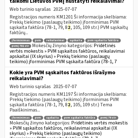
taikomi Lietuvos PVMĮ nustatyti reikalavimai?
Web turinio sąrašas
2025-07-07
Registracijos numeris KM1201 Ši informacija skelbiama:
Prekių tiekimo (paslaugų teikimo) įforminimas PVM
sąskaita faktūra (78-1, 79, 8
2
, 105, 109 str.) PVM sąskaitų
faktūrų...
įforminimas
pvm
reikalavimai
sąskaita
pvm sąskaita faktūra
Mokesčių žinyno kategorijos:
Pridėtinės
pvmį 781 str
vertės mokestis » PVM sąskaitos faktūros, reikalavimai
apskaitai (IX skyrius) » Prekių tiekimo (paslaugų
teikimo) įforminimas PVM sąskaita faktūra (78-1, 7
Kokie yra PVM sąskaitos faktūros išrašymo
reikalavimai?
Web turinio sąrašas
2025-07-07
Registracijos numeris KM1197 Ši informacija skelbiama:
Prekių tiekimo (paslaugų teikimo) įforminimas PVM
sąskaita faktūra (78-1, 79, 8
2
, 105, 109 str.) Tema
Paaiškinimas...
įforminimas
pvm
sąskaita
pvm sąskaita faktūra
pvmį 79 str
Mokesčių žinyno kategorijos:
Pridėtinės vertės mokestis
» PVM sąskaitos faktūros, reikalavimai apskaitai (IX
skyrius) » Prekių tiekimo (paslaugų teikimo)