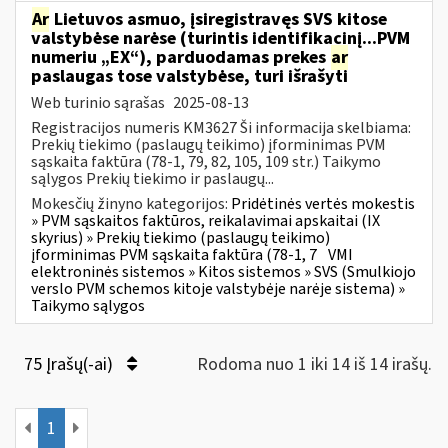
Ar
Lietuvos asmuo, įsiregistravęs SVS kitose
valstybėse narėse (turintis identifikacinį...PVM
numeriu „EX“), parduodamas prekes
ar
paslaugas tose valstybėse, turi išrašyti
Web turinio sąrašas
2025-08-13
Registracijos numeris KM3627 Ši informacija skelbiama:
Prekių tiekimo (paslaugų teikimo) įforminimas PVM
sąskaita faktūra (78-1, 79, 82, 105, 109 str.) Taikymo
sąlygos Prekių tiekimo ir paslaugų...
Mokesčių žinyno kategorijos:
Pridėtinės vertės mokestis
» PVM sąskaitos faktūros, reikalavimai apskaitai (IX
skyrius) » Prekių tiekimo (paslaugų teikimo)
įforminimas PVM sąskaita faktūra (78-1, 7
VMI
elektroninės sistemos » Kitos sistemos » SVS (Smulkiojo
verslo PVM schemos kitoje valstybėje narėje sistema) »
Taikymo sąlygos
75 Įrašų(-ai)
Rodoma nuo 1 iki 14 iš 14 irašų.
1