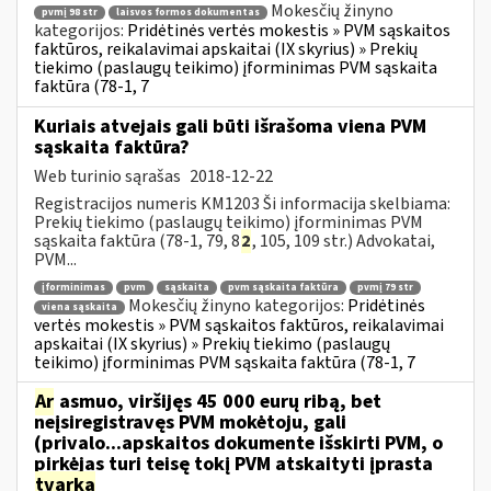
Mokesčių žinyno
pvmį 98 str
laisvos formos dokumentas
kategorijos:
Pridėtinės vertės mokestis » PVM sąskaitos
faktūros, reikalavimai apskaitai (IX skyrius) » Prekių
tiekimo (paslaugų teikimo) įforminimas PVM sąskaita
faktūra (78-1, 7
Kuriais atvejais gali būti išrašoma viena PVM
sąskaita faktūra?
Web turinio sąrašas
2018-12-22
Registracijos numeris KM1203 Ši informacija skelbiama:
Prekių tiekimo (paslaugų teikimo) įforminimas PVM
sąskaita faktūra (78-1, 79, 8
2
, 105, 109 str.) Advokatai,
PVM...
įforminimas
pvm
sąskaita
pvm sąskaita faktūra
pvmį 79 str
Mokesčių žinyno kategorijos:
Pridėtinės
viena sąskaita
vertės mokestis » PVM sąskaitos faktūros, reikalavimai
apskaitai (IX skyrius) » Prekių tiekimo (paslaugų
teikimo) įforminimas PVM sąskaita faktūra (78-1, 7
Ar
asmuo, viršijęs 45 000 eurų ribą, bet
neįsiregistravęs PVM mokėtoju, gali
(privalo...apskaitos dokumente išskirti PVM, o
pirkėjas turi teisę tokį PVM atskaityti įprasta
tvarka