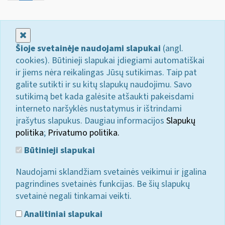
Uždaryti
Šioje svetainėje naudojami slapukai
(angl.
cookies). Būtinieji slapukai įdiegiami automatiškai
ir jiems nėra reikalingas Jūsų sutikimas. Taip pat
galite sutikti ir su kitų slapukų naudojimu. Savo
sutikimą bet kada galėsite atšaukti pakeisdami
interneto naršyklės nustatymus ir ištrindami
įrašytus slapukus. Daugiau informacijos
Slapukų
politika
;
Privatumo politika.
Būtinieji slapukai
Naudojami sklandžiam svetainės veikimui ir įgalina
pagrindines svetainės funkcijas. Be šių slapukų
svetainė negali tinkamai veikti.
Analitiniai slapukai