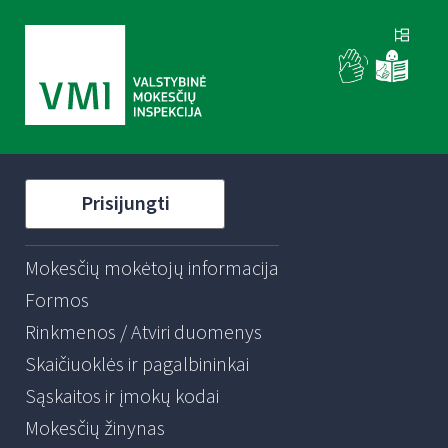
Prisijungti
Mokesčių mokėtojų informacija
Formos
Rinkmenos / Atviri duomenys
Skaičiuoklės ir pagalbininkai
Sąskaitos ir įmokų kodai
Mokesčių žinynas