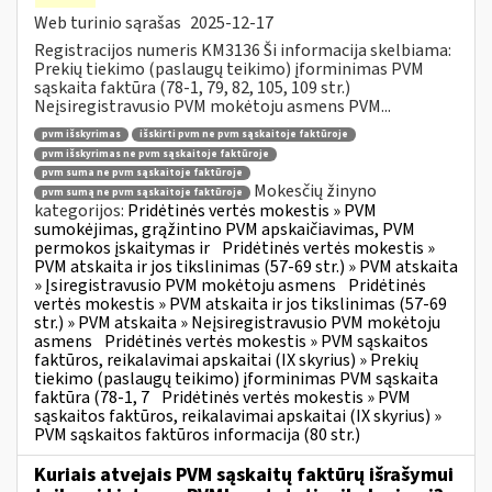
Web turinio sąrašas
2025-12-17
Registracijos numeris KM3136 Ši informacija skelbiama:
Prekių tiekimo (paslaugų teikimo) įforminimas PVM
sąskaita faktūra (78-1, 79, 82, 105, 109 str.)
Neįsiregistravusio PVM mokėtoju asmens PVM...
pvm išskyrimas
išskirti pvm ne pvm sąskaitoje faktūroje
pvm išskyrimas ne pvm sąskaitoje faktūroje
pvm suma ne pvm sąskaitoje faktūroje
Mokesčių žinyno
pvm sumą ne pvm sąskaitoje faktūroje
kategorijos:
Pridėtinės vertės mokestis » PVM
sumokėjimas, grąžintino PVM apskaičiavimas, PVM
permokos įskaitymas ir
Pridėtinės vertės mokestis »
PVM atskaita ir jos tikslinimas (57-69 str.) » PVM atskaita
» Įsiregistravusio PVM mokėtoju asmens
Pridėtinės
vertės mokestis » PVM atskaita ir jos tikslinimas (57-69
str.) » PVM atskaita » Neįsiregistravusio PVM mokėtoju
asmens
Pridėtinės vertės mokestis » PVM sąskaitos
faktūros, reikalavimai apskaitai (IX skyrius) » Prekių
tiekimo (paslaugų teikimo) įforminimas PVM sąskaita
faktūra (78-1, 7
Pridėtinės vertės mokestis » PVM
sąskaitos faktūros, reikalavimai apskaitai (IX skyrius) »
PVM sąskaitos faktūros informacija (80 str.)
Kuriais atvejais PVM sąskaitų faktūrų išrašymui