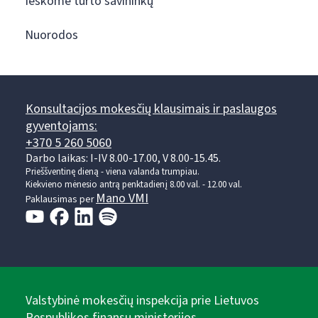
Ieškome turto savininkų
Nuorodos
Konsultacijos mokesčių klausimais ir paslaugos
gyventojams:
+370 5 260 5060
Darbo laikas: I-IV 8.00-17.00, V 8.00-15.45.
Prieššventinę dieną - viena valanda trumpiau.
Kiekvieno mėnesio antrą penktadienį 8.00 val. - 12.00 val.
Mano VMI
Paklausimas per
Valstybinė mokesčių inspekcija prie Lietuvos
Respublikos finansų ministerijos