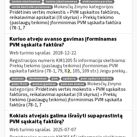
turinio vientisumas
turinio įskaitomumas
elektroninis parašas
Mokesčių žinyno kategorijos:
verslo kontrolės priemonės
Pridėtinės vertės mokestis » PVM sąskaitos faktūros,
reikalavimai apskaitai (IX skyrius) » Prekių tiekimo
(paslaugų teikimo) įforminimas PVM sąskaita faktūra
(78-1, 7
Kuriuo atveju avanso gavimas įforminamas
PVM sąskaita faktūra?
Web turinio sąrašas
2018-12-22
Registracijos numeris KM1205 Ši informacija skelbiama:
Prekių tiekimo (paslaugų teikimo) įforminimas PVM
sąskaita faktūra (78-1, 79, 8
2
, 105, 109 str.) Jeigu prekių...
avansas
įforminimas
pvm
sąskaita
pvm sąskaita faktūra
Mokesčių žinyno
pvmį 79 str
avanso gavimas
pvm nuo avanso
kategorijos:
Pridėtinės vertės mokestis » PVM sąskaitos
faktūros, reikalavimai apskaitai (IX skyrius) » Prekių
tiekimo (paslaugų teikimo) įforminimas PVM sąskaita
faktūra (78-1, 7
Kokiais atvejais galima išrašyti supaprastintą
PVM sąskaitą faktūrą?
Web turinio sąrašas
2025-07-07