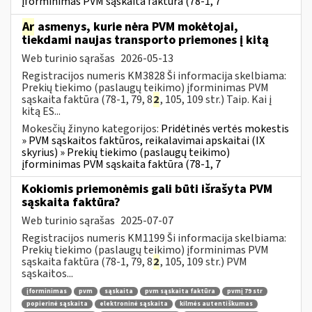
įforminimas PVM sąskaita faktūra (78-1, 7
Ar
asmenys, kurie nėra PVM mokėtojai,
tiekdami naujas transporto priemones į kitą
Web turinio sąrašas
2026-05-13
Registracijos numeris KM3828 Ši informacija skelbiama:
Prekių tiekimo (paslaugų teikimo) įforminimas PVM
sąskaita faktūra (78-1, 79, 8
2
, 105, 109 str.) Taip. Kai į
kitą ES...
Mokesčių žinyno kategorijos:
Pridėtinės vertės mokestis
» PVM sąskaitos faktūros, reikalavimai apskaitai (IX
skyrius) » Prekių tiekimo (paslaugų teikimo)
įforminimas PVM sąskaita faktūra (78-1, 7
Kokiomis priemonėmis gali būti išrašyta PVM
sąskaita faktūra?
Web turinio sąrašas
2025-07-07
Registracijos numeris KM1199 Ši informacija skelbiama:
Prekių tiekimo (paslaugų teikimo) įforminimas PVM
sąskaita faktūra (78-1, 79, 8
2
, 105, 109 str.) PVM
sąskaitos...
įforminimas
pvm
sąskaita
pvm sąskaita faktūra
pvmį 79 str
popierinė sąskaita
elektroninė sąskaita
kilmės autentiškumas