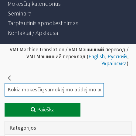
Mokesčių kalendorius
Seminarai
Tarptautinis apmokestinimas
Kontaktai / Apklausa
VMI Machine translation / VMI Машинный перевод /
VMI Машинний переклад (
English
,
Русский
,
Українська
)
Paieška
Kategorijos