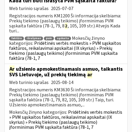
Kada turi būti išrašyta PVM sąskaita faktūra?
Web turinio sąrašas
2025-07-07
Registracijos numeris KM1200 Ši informacija skelbiama:
Prekių tiekimo (paslaugų teikimo) įforminimas PVM
sąskaita faktūra (78-1, 79, 8
2
, 105, 109 str.) Atvejis Kada
turi...
Mokesčių žinyno
faktūra
išrašymas
pvm
sąskaita
kategorijos:
Pridėtinės vertės mokestis » PVM sąskaitos
faktūros, reikalavimai apskaitai (IX skyrius) » Prekių
tiekimo (paslaugų teikimo) įforminimas PVM sąskaita
faktūra (78-1, 7
Ar
užsienio apmokestinamasis asmuo, taikantis
SVS Lietuvoje, už prekių tiekimą
ar
Web turinio sąrašas
2025-08-14
Registracijos numeris KM3630 Ši informacija skelbiama:
Prekių tiekimo (paslaugų teikimo) įforminimas PVM
sąskaita faktūra (78-1, 79, 82, 105, 109 str.) Taip, turi.
Užsienio apmokestinamasis asmuo,...
Mokesčių žinyno kategorijos:
Pridėtinės vertės mokestis
» PVM sąskaitos faktūros, reikalavimai apskaitai (IX
skyrius) » Prekių tiekimo (paslaugų teikimo)
įforminimas PVM sąskaita faktūra (78-1, 7