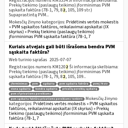
Registracijos numeris KM3554 Ši informacija skelbiama:
Prekių tiekimo (paslaugų teikimo) įforminimas PVM
sąskaita faktūra (78-1, 79, 8
2
, 105, 109 str.)
Supaprastintą PVM...
Mokesčių žinyno kategorijos:
Pridėtinės vertės mokestis
» PVM sąskaitos faktūros, reikalavimai apskaitai (IX
skyrius) » Prekių tiekimo (paslaugų teikimo)
įforminimas PVM sąskaita faktūra (78-1, 7
Kuriais atvejais gali būti išrašoma bendra PVM
sąskaita faktūra?
Web turinio sąrašas
2025-07-07
Registracijos numeris KM120
2
Ši informacija skelbiama:
Prekių tiekimo (paslaugų teikimo) įforminimas PVM
sąskaita faktūra (78-1, 79, 8
2
, 105, 109...
įforminimas
pvm
sąskaita
pvm sąskaita faktūra
pvmį 79 str
viena sąskaita
bendra sąskaita
privačių poreikių sąskaitą
pvm sf privatiems poreikiams
Mokesčių žinyno
pvm sąskaita faktūra privatiems poreikiams tenkinti
kategorijos:
Pridėtinės vertės mokestis » PVM sąskaitos
faktūros, reikalavimai apskaitai (IX skyrius) » Prekių
tiekimo (paslaugų teikimo) įforminimas PVM sąskaita
faktūra (78-1, 7