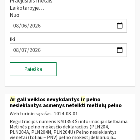
Praėjusiais metais
Laikotarpyje…
Nuo
Iki
Paieška
Ar
gali veiklos nevykdantys
ir
pelno
nesiekiantys asmenys neteikti metinių pelno
Web turinio sąrašas
2024-08-01
Registracijos numeris KM1353 Ši informacija skelbiama:
Metinės pelno mokesčio deklaracijos (PLN204,
PLN204A, PLN204N, PLN204U) Pelno nesiekiantys
vienetai (toliau – PNV) pelno mokestį deklaruoja...