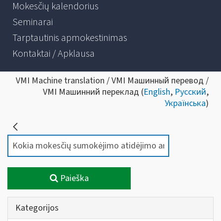
Mokesčių kalendorius
Seminarai
Tarptautinis apmokestinimas
Kontaktai / Apklausa
VMI Machine translation / VMI Машинный перевод /
VMI Машинний переклад (
English
,
Русский
,
Українська
)
Paieška
Kategorijos