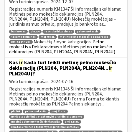
Web turinio sąrašas
2024-12-07
Registracijos numeris KM1347 Ši informacija skelbiama:
Metinės pelno mokesčio deklaracijos (PLN204,
PLN204A, PLN204N, PLN204U) Mokesčių mokėtojas –
juridinis asmuo privalo, pradėjus jo bankroto ar...
bankrotas
pln204
restruktūrizavimas
pelno mokestis
teikimo terminas
maį 78 str.
metinė pelno mokesčio deklaracija
Mokesčių žinyno kategorijos:
Pelno
pmį 51 str. 2 d.
mokestis » Deklaravimas » Metinės pelno mokesčio
deklaracijos (PLN204, PLN204A, PLN204N, PLN204U)
Kas
ir
kada turi teikti metinę pelno mokesčio
deklaraciją (PLN204, PLN204A, PLN204N...
ir
PLN204U)?
Web turinio sąrašas
2024-07-16
Registracijos numeris KM1345 Ši informacija skelbiama:
Metinės pelno mokesčio deklaracijos (PLN204,
PLN204A, PLN204N, PLN204U) Forma Formą teikiantis
mokesčių mokėtojas PLN204 Pelno siekiantys...
pln204
pelno mokestis
pmį 51 str.
neribotos civilinės atsakomybės juridiniai asmenys
metinė pelno mokesčio deklaracija
pmį 52 str.
ribotos civilinės atsakomybės juridiniai asmenys