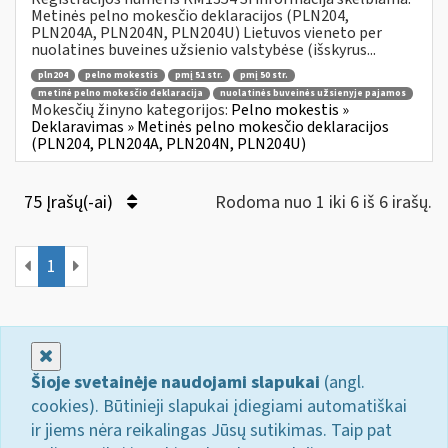
Metinės pelno mokesčio deklaracijos (PLN204,
PLN204A, PLN204N, PLN204U) Lietuvos vieneto per
nuolatines buveines užsienio valstybėse (išskyrus...
pln204
pelno mokestis
pmį 51 str.
pmį 50 str.
metinė pelno mokesčio deklaracija
nuolatinės buveinės užsienyje pajamos
Mokesčių žinyno kategorijos:
Pelno mokestis »
Deklaravimas » Metinės pelno mokesčio deklaracijos
(PLN204, PLN204A, PLN204N, PLN204U)
75 Įrašų(-ai)
Rodoma nuo 1 iki 6 iš 6 irašų.
1
Uždaryti
Šioje svetainėje naudojami slapukai
(angl.
cookies). Būtinieji slapukai įdiegiami automatiškai
ir jiems nėra reikalingas Jūsų sutikimas. Taip pat