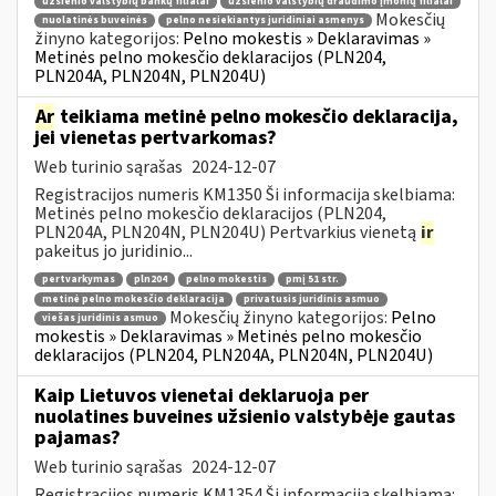
užsienio valstybių bankų filialai
užsienio valstybių draudimo įmonių filialai
Mokesčių
nuolatinės buveinės
pelno nesiekiantys juridiniai asmenys
žinyno kategorijos:
Pelno mokestis » Deklaravimas »
Metinės pelno mokesčio deklaracijos (PLN204,
PLN204A, PLN204N, PLN204U)
Ar
teikiama metinė pelno mokesčio deklaracija,
jei vienetas pertvarkomas?
Web turinio sąrašas
2024-12-07
Registracijos numeris KM1350 Ši informacija skelbiama:
Metinės pelno mokesčio deklaracijos (PLN204,
PLN204A, PLN204N, PLN204U) Pertvarkius vienetą
ir
pakeitus jo juridinio...
pertvarkymas
pln204
pelno mokestis
pmį 51 str.
metinė pelno mokesčio deklaracija
privatusis juridinis asmuo
Mokesčių žinyno kategorijos:
Pelno
viešas juridinis asmuo
mokestis » Deklaravimas » Metinės pelno mokesčio
deklaracijos (PLN204, PLN204A, PLN204N, PLN204U)
Kaip Lietuvos vienetai deklaruoja per
nuolatines buveines užsienio valstybėje gautas
pajamas?
Web turinio sąrašas
2024-12-07
Registracijos numeris KM1354 Ši informacija skelbiama: