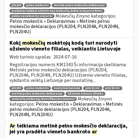
pln204
pelno mokestis
metinė pelno mokesčio deklaracija
prašymas laikinai atleisti nuo mokesčių deklaracijų pateikimo
Mokesčių žinyno kategorijos:
pelno nesiekiantys vienetai
Pelno mokestis » Deklaravimas » Metinės pelno
mokesčio deklaracijos (PLN204, PLN204A, PLN204N,
PLN204U)
Kokį
mokesčių
mokėtojų kodą turi nurodyti
užsienio vieneto filialas, veikiantis Lietuvoje
Web turinio sąrašas
2024-07-16
Registracijos numeris KM1343 Ši informacija skelbiama:
Metinės pelno mokesčio deklaracijos (PLN204,
PLN204A, PLN204N, PLN204U) Užsienio vieneto filialas,
vykdantis veiklą Lietuvoje per nuolatinę...
pln204
pelno mokestis
nuolatinė buveinė
pmį 51 str.
pmį 50 str.
metinė pelno mokesčio deklaracija
užsienio vieneto filialas
Mokesčių žinyno
mokesčių mokėtojų identifikacinis numeris
kategorijos:
Pelno mokestis » Deklaravimas » Metinės
pelno mokesčio deklaracijos (PLN204, PLN204A,
PLN204N, PLN204U)
Ar
teikiama metinė pelno mokesčio deklaracija,
jei yra pradėta vieneto bankroto
ar