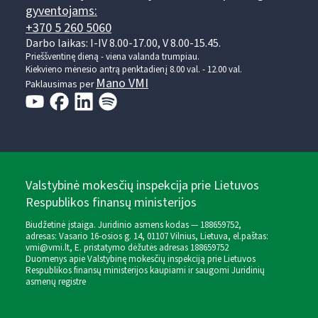
gyventojams:
+370 5 260 5060
Darbo laikas: I-IV 8.00-17.00, V 8.00-15.45.
Prieššventinę dieną - viena valanda trumpiau.
Kiekvieno mėnesio antrą penktadienį 8.00 val. - 12.00 val.
Mano VMI
Paklausimas per
Valstybinė mokesčių inspekcija prie Lietuvos
Respublikos finansų ministerijos
Biudžetinė įstaiga. Juridinio asmens kodas — 188659752,
adresas: Vasario 16-osios g. 14, 01107 Vilnius, Lietuva, el.paštas:
vmi@vmi.lt
, E. pristatymo dėžutės adresas 188659752
Duomenys apie Valstybinę mokesčių inspekciją prie Lietuvos
Respublikos finansų ministerijos kaupiami ir saugomi Juridinių
asmenų registre