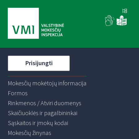
Prisijungti
Mokesčių mokėtojų informacija
Formos
Rinkmenos / Atviri duomenys
Skaičiuoklės ir pagalbininkai
Sąskaitos ir įmokų kodai
Mokesčių žinynas