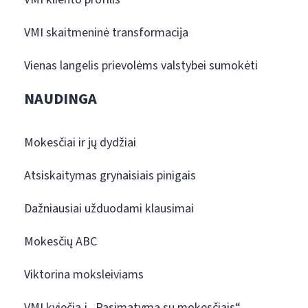
VMI skaitmeninė transformacija
Vienas langelis prievolėms valstybei sumokėti
NAUDINGA
Mokesčiai ir jų dydžiai
Atsiskaitymas grynaisiais pinigais
Dažniausiai užduodami klausimai
Mokesčių ABC
Viktorina moksleiviams
VMI kviečia į „Pasimatymą su mokesčiais“