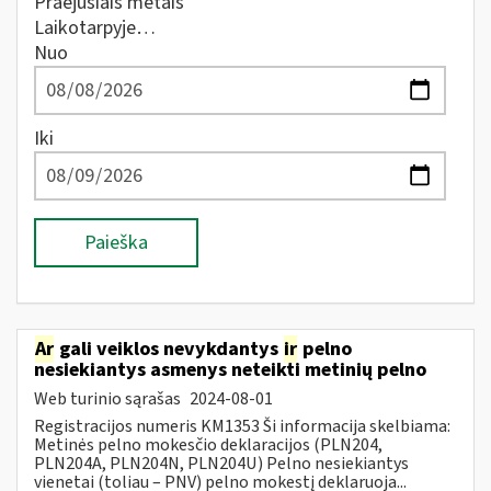
Praėjusiais metais
Laikotarpyje…
Nuo
Iki
Paieška
Ar
gali veiklos nevykdantys
ir
pelno
nesiekiantys asmenys neteikti metinių pelno
Web turinio sąrašas
2024-08-01
Registracijos numeris KM1353 Ši informacija skelbiama:
Metinės pelno mokesčio deklaracijos (PLN204,
PLN204A, PLN204N, PLN204U) Pelno nesiekiantys
vienetai (toliau – PNV) pelno mokestį deklaruoja...