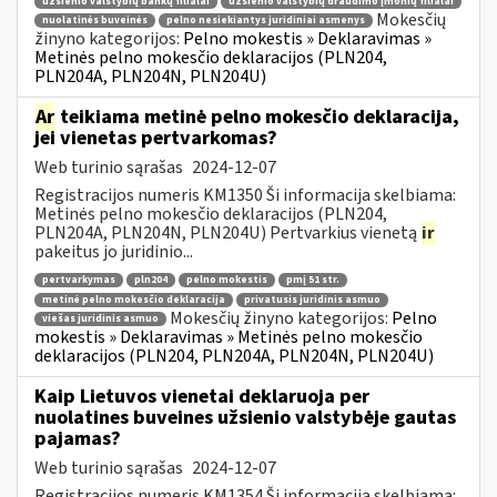
užsienio valstybių bankų filialai
užsienio valstybių draudimo įmonių filialai
Mokesčių
nuolatinės buveinės
pelno nesiekiantys juridiniai asmenys
žinyno kategorijos:
Pelno mokestis » Deklaravimas »
Metinės pelno mokesčio deklaracijos (PLN204,
PLN204A, PLN204N, PLN204U)
Ar
teikiama metinė pelno mokesčio deklaracija,
jei vienetas pertvarkomas?
Web turinio sąrašas
2024-12-07
Registracijos numeris KM1350 Ši informacija skelbiama:
Metinės pelno mokesčio deklaracijos (PLN204,
PLN204A, PLN204N, PLN204U) Pertvarkius vienetą
ir
pakeitus jo juridinio...
pertvarkymas
pln204
pelno mokestis
pmį 51 str.
metinė pelno mokesčio deklaracija
privatusis juridinis asmuo
Mokesčių žinyno kategorijos:
Pelno
viešas juridinis asmuo
mokestis » Deklaravimas » Metinės pelno mokesčio
deklaracijos (PLN204, PLN204A, PLN204N, PLN204U)
Kaip Lietuvos vienetai deklaruoja per
nuolatines buveines užsienio valstybėje gautas
pajamas?
Web turinio sąrašas
2024-12-07
Registracijos numeris KM1354 Ši informacija skelbiama: