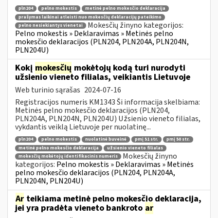
pln204
pelno mokestis
metinė pelno mokesčio deklaracija
prašymas laikinai atleisti nuo mokesčių deklaracijų pateikimo
Mokesčių žinyno kategorijos:
pelno nesiekiantys vienetai
Pelno mokestis » Deklaravimas » Metinės pelno
mokesčio deklaracijos (PLN204, PLN204A, PLN204N,
PLN204U)
Kokį
mokesčių
mokėtojų kodą turi nurodyti
užsienio vieneto filialas, veikiantis Lietuvoje
Web turinio sąrašas
2024-07-16
Registracijos numeris KM1343 Ši informacija skelbiama:
Metinės pelno mokesčio deklaracijos (PLN204,
PLN204A, PLN204N, PLN204U) Užsienio vieneto filialas,
vykdantis veiklą Lietuvoje per nuolatinę...
pln204
pelno mokestis
nuolatinė buveinė
pmį 51 str.
pmį 50 str.
metinė pelno mokesčio deklaracija
užsienio vieneto filialas
Mokesčių žinyno
mokesčių mokėtojų identifikacinis numeris
kategorijos:
Pelno mokestis » Deklaravimas » Metinės
pelno mokesčio deklaracijos (PLN204, PLN204A,
PLN204N, PLN204U)
Ar
teikiama metinė pelno mokesčio deklaracija,
jei yra pradėta vieneto bankroto
ar