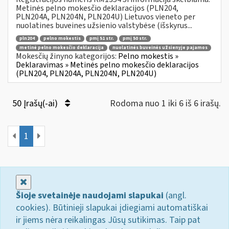
Metinės pelno mokesčio deklaracijos (PLN204,
PLN204A, PLN204N, PLN204U) Lietuvos vieneto per
nuolatines buveines užsienio valstybėse (išskyrus...
pln204
pelno mokestis
pmį 51 str.
pmį 50 str.
metinė pelno mokesčio deklaracija
nuolatinės buveinės užsienyje pajamos
Mokesčių žinyno kategorijos:
Pelno mokestis »
Deklaravimas » Metinės pelno mokesčio deklaracijos
(PLN204, PLN204A, PLN204N, PLN204U)
50 Įrašų(-ai)
Rodoma nuo 1 iki 6 iš 6 irašų.
1
Uždaryti
Šioje svetainėje naudojami slapukai
(angl.
cookies). Būtinieji slapukai įdiegiami automatiškai
ir jiems nėra reikalingas Jūsų sutikimas. Taip pat