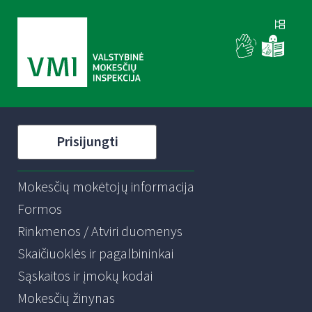
Prisijungti
Mokesčių mokėtojų informacija
Formos
Rinkmenos / Atviri duomenys
Skaičiuoklės ir pagalbininkai
Sąskaitos ir įmokų kodai
Mokesčių žinynas