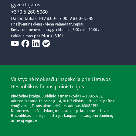
gyventojams:
+370 5 260 5060
Darbo laikas: I-IV 8.00-17.00, V 8.00-15.45.
Prieššventinę dieną - viena valanda trumpiau.
Kiekvieno mėnesio antrą penktadienį 8.00 val. - 12.00 val.
Mano VMI
Paklausimas per
Valstybinė mokesčių inspekcija prie Lietuvos
Respublikos finansų ministerijos
Biudžetinė įstaiga. Juridinio asmens kodas — 188659752,
adresas: Vasario 16-osios g. 14, 01107 Vilnius, Lietuva, el.paštas:
vmi@vmi.lt
, E. pristatymo dėžutės adresas 188659752
Duomenys apie Valstybinę mokesčių inspekciją prie Lietuvos
Respublikos finansų ministerijos kaupiami ir saugomi Juridinių
asmenų registre