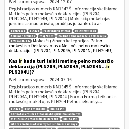
Web turinio sąrašas
2024-12-07
Registracijos numeris KM1347 Ši informacija skelbiama:
Metinės pelno mokesčio deklaracijos (PLN204,
PLN204A, PLN204N, PLN204U) Mokesčių mokėtojas –
juridinis asmuo privalo, pradėjus jo bankroto ar...
bankrotas
pln204
restruktūrizavimas
pelno mokestis
teikimo terminas
maį 78 str.
metinė pelno mokesčio deklaracija
Mokesčių žinyno kategorijos:
Pelno
pmį 51 str. 2 d.
mokestis » Deklaravimas » Metinės pelno mokesčio
deklaracijos (PLN204, PLN204A, PLN204N, PLN204U)
Kas
ir
kada turi teikti metinę pelno mokesčio
deklaraciją (PLN204, PLN204A, PLN204N...
ir
PLN204U)?
Web turinio sąrašas
2024-07-16
Registracijos numeris KM1345 Ši informacija skelbiama:
Metinės pelno mokesčio deklaracijos (PLN204,
PLN204A, PLN204N, PLN204U) Forma Formą teikiantis
mokesčių mokėtojas PLN204 Pelno siekiantys...
pln204
pelno mokestis
pmį 51 str.
neribotos civilinės atsakomybės juridiniai asmenys
metinė pelno mokesčio deklaracija
pmį 52 str.
ribotos civilinės atsakomybės juridiniai asmenys