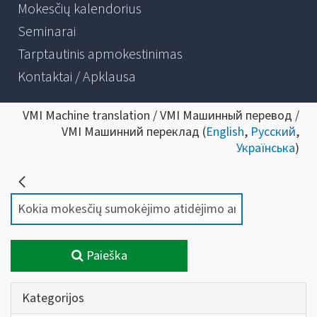
Mokesčių kalendorius
Seminarai
Tarptautinis apmokestinimas
Kontaktai / Apklausa
VMI Machine translation / VMI Машинный перевод /
VMI Машинний переклад (
English
,
Русский
,
Українська
)
Paieška
Kategorijos