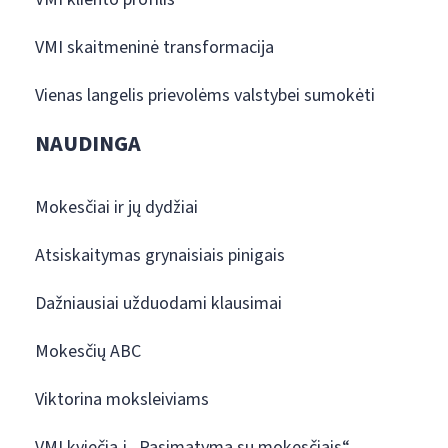
VMI skaitmeninė transformacija
Vienas langelis prievolėms valstybei sumokėti
NAUDINGA
Mokesčiai ir jų dydžiai
Atsiskaitymas grynaisiais pinigais
Dažniausiai užduodami klausimai
Mokesčių ABC
Viktorina moksleiviams
VMI kviečia į „Pasimatymą su mokesčiais“