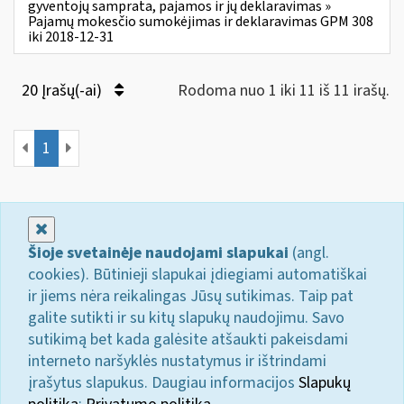
gyventojų samprata, pajamos ir jų deklaravimas »
Pajamų mokesčio sumokėjimas ir deklaravimas GPM 308
iki 2018-12-31
20 Įrašų(-ai)
Rodoma nuo 1 iki 11 iš 11 irašų.
1
Uždaryti
Šioje svetainėje naudojami slapukai
(angl.
cookies). Būtinieji slapukai įdiegiami automatiškai
ir jiems nėra reikalingas Jūsų sutikimas. Taip pat
galite sutikti ir su kitų slapukų naudojimu. Savo
sutikimą bet kada galėsite atšaukti pakeisdami
interneto naršyklės nustatymus ir ištrindami
įrašytus slapukus. Daugiau informacijos
Slapukų