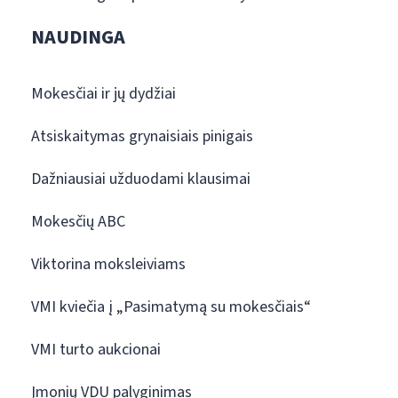
NAUDINGA
Mokesčiai ir jų dydžiai
Atsiskaitymas grynaisiais pinigais
Dažniausiai užduodami klausimai
Mokesčių ABC
Viktorina moksleiviams
VMI kviečia į „Pasimatymą su mokesčiais“
VMI turto aukcionai
Įmonių VDU palyginimas