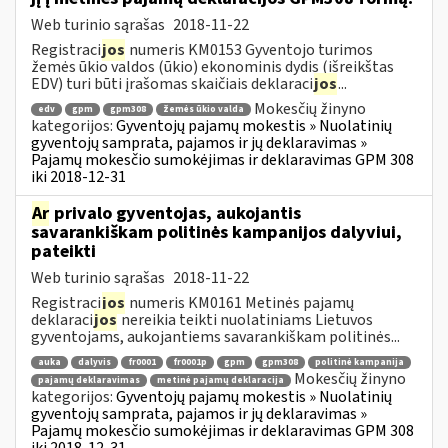
Web turinio sąrašas
2018-11-22
Registraci
jos
numeris KM0153 Gyventojo turimos
žemės ūkio valdos (ūkio) ekonominis dydis (išreikštas
EDV) turi būti įrašomas skaičiais deklaraci
jos
...
Mokesčių žinyno
edv
gpm
gpm308
žemės ūkio valda
kategorijos:
Gyventojų pajamų mokestis » Nuolatinių
gyventojų samprata, pajamos ir jų deklaravimas »
Pajamų mokesčio sumokėjimas ir deklaravimas GPM 308
iki 2018-12-31
Ar
privalo gyventojas, aukojantis
savarankiškam politinės kampanijos dalyviui,
pateikti
Web turinio sąrašas
2018-11-22
Registraci
jos
numeris KM0161 Metinės pajamų
deklaraci
jos
nereikia teikti nuolatiniams Lietuvos
gyventojams, aukojantiems savarankiškam politinės...
auka
dalyvis
fr0001
fr0001p
gpm
gpm308
politinė kampanija
Mokesčių žinyno
pajamų deklaravimas
metinė pajamų deklaracija
kategorijos:
Gyventojų pajamų mokestis » Nuolatinių
gyventojų samprata, pajamos ir jų deklaravimas »
Pajamų mokesčio sumokėjimas ir deklaravimas GPM 308
iki 2018-12-31