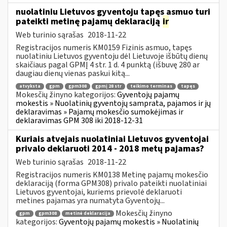
nuolatiniu Lietuvos gyventoju tapęs asmuo turi
pateikti metinę pajamų deklaraciją
ir
Web turinio sąrašas
2018-11-22
Registracijos numeris KM0159 Fizinis asmuo, tapęs
nuolatiniu Lietuvos gyventoju dėl Lietuvoje išbūtų dienų
skaičiaus pagal GPMĮ 4 str. 1 d. 4 punktą (išbuvę 280 ar
daugiau dienų vienas paskui kitą...
atvyksta
gpm
gpm308
gpmį 28 str
teikimo terminas
tapęs
Mokesčių žinyno kategorijos:
Gyventojų pajamų
mokestis » Nuolatinių gyventojų samprata, pajamos ir jų
deklaravimas » Pajamų mokesčio sumokėjimas ir
deklaravimas GPM 308 iki 2018-12-31
Kuriais atvejais nuolatiniai Lietuvos gyventojai
privalo deklaruoti 2014 - 2018 metų pajamas?
Web turinio sąrašas
2018-11-22
Registracijos numeris KM0138 Metinę pajamų mokesčio
deklaraciją (forma GPM308) privalo pateikti nuolatiniai
Lietuvos gyventojai, kuriems prievolė deklaruoti
metines pajamas yra numatyta Gyventojų...
Mokesčių žinyno
gpm
gpm308
metinė deklaracija
kategorijos:
Gyventojų pajamų mokestis » Nuolatinių