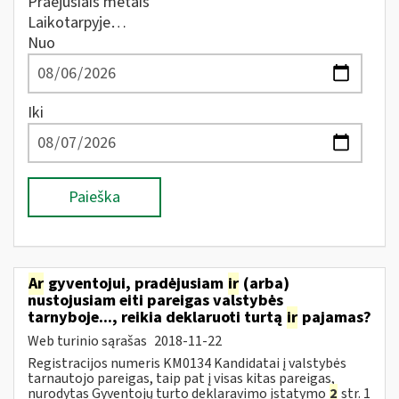
Praėjusiais metais
Laikotarpyje…
Nuo
Iki
Paieška
Ar
gyventojui, pradėjusiam
ir
(arba)
nustojusiam eiti pareigas valstybės
tarnyboje..., reikia deklaruoti turtą
ir
pajamas?
Web turinio sąrašas
2018-11-22
Registracijos numeris KM0134 Kandidatai į valstybės
tarnautojo pareigas, taip pat į visas kitas pareigas,
nurodytas Gyventojų turto deklaravimo įstatymo
2
str. 1