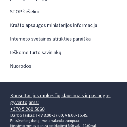
STOP šešėliui
Krašto apsaugos ministerijos informacija
Interneto svetainės atitikties paraiška
Ieškome turto savininkų
Nuorodos
Konsultacijos mokesčių klausimais ir paslaugos
gyventojams:
+370 5 260 5060
Darbo laikas: I-IV 8.00-17.00, V 8.00-15.45.
Prieššventinę dieną - viena valanda trumpiau.
Kiekvieno mėnesio antrą penktadienį 8.00 val. - 12.00 val.