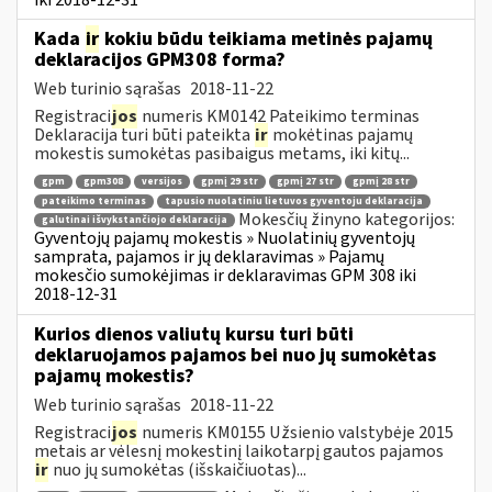
Kada
ir
kokiu būdu teikiama metinės pajamų
deklaracijos GPM308 forma?
Web turinio sąrašas
2018-11-22
Registraci
jos
numeris KM0142 Pateikimo terminas
Deklaracija turi būti pateikta
ir
mokėtinas pajamų
mokestis sumokėtas pasibaigus metams, iki kitų...
gpm
gpm308
versijos
gpmį 29 str
gpmį 27 str
gpmį 28 str
pateikimo terminas
tapusio nuolatiniu lietuvos gyventoju deklaracija
Mokesčių žinyno kategorijos:
galutinai išvykstančiojo deklaracija
Gyventojų pajamų mokestis » Nuolatinių gyventojų
samprata, pajamos ir jų deklaravimas » Pajamų
mokesčio sumokėjimas ir deklaravimas GPM 308 iki
2018-12-31
Kurios dienos valiutų kursu turi būti
deklaruojamos pajamos bei nuo jų sumokėtas
pajamų mokestis?
Web turinio sąrašas
2018-11-22
Registraci
jos
numeris KM0155 Užsienio valstybėje 2015
metais ar vėlesnį mokestinį laikotarpį gautos pajamos
ir
nuo jų sumokėtas (išskaičiuotas)...