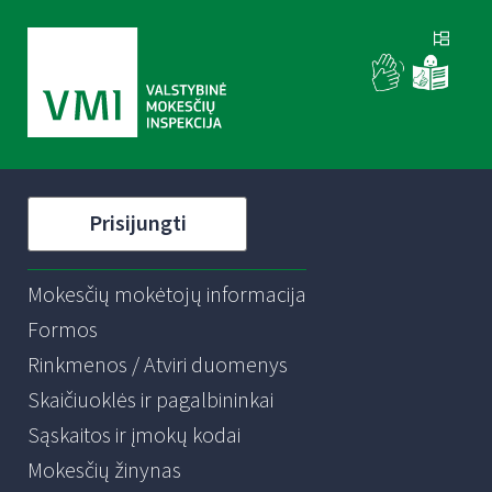
Prisijungti
Mokesčių mokėtojų informacija
Formos
Rinkmenos / Atviri duomenys
Skaičiuoklės ir pagalbininkai
Sąskaitos ir įmokų kodai
Mokesčių žinynas