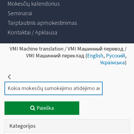
Mokesčių kalendorius
Seminarai
Tarptautinis apmokestinimas
Kontaktai / Apklausa
VMI Machine translation / VMI Машинный перевод /
VMI Машинний переклад (
English
,
Русский
,
Українська
)
Paieška
Kategorijos