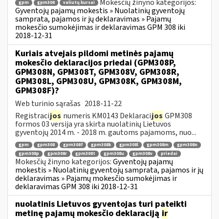
Mokesčių žinyno kategorijos:
gpm
gpm308
valiutų kursai
Gyventojų pajamų mokestis » Nuolatinių gyventojų
samprata, pajamos ir jų deklaravimas » Pajamų
mokesčio sumokėjimas ir deklaravimas GPM 308 iki
2018-12-31
Kuriais atvejais pildomi metinės pajamų
mokesčio deklaracijos priedai (GPM308P,
GPM308N, GPM308T, GPM308V, GPM308R,
GPM308L, GPM308U, GPM308K, GPM308M,
GPM308F)?
Web turinio sąrašas
2018-11-22
Registraci
jos
numeris KM0143 Deklaraci
jos
GPM308
formos 03 versija yra skirta nuolatinių Lietuvos
gyventojų 2014 m. - 2018 m. gautoms pajamoms, nuo...
gpm
gpm308
gpm308f
gpm308k
gpm308l
gpm308m
gpm308n
gpm308p
gpm308r
gpm308t
gpm308u
gpm308v
priedai
Mokesčių žinyno kategorijos:
Gyventojų pajamų
mokestis » Nuolatinių gyventojų samprata, pajamos ir jų
deklaravimas » Pajamų mokesčio sumokėjimas ir
deklaravimas GPM 308 iki 2018-12-31
nuolatinis Lietuvos gyventojas turi pateikti
metinę pajamų mokesčio deklaraciją
ir