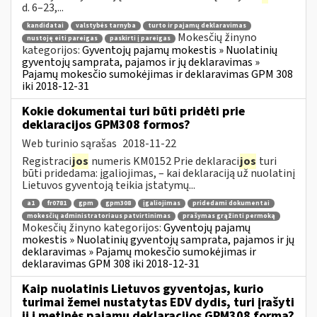
d. 6–23,...
kandidatai
valstybės tarnyba
turto ir pajamų deklaravimas
Mokesčių žinyno
nustoję eiti pareigas
paskirti į pareigas
kategorijos:
Gyventojų pajamų mokestis » Nuolatinių
gyventojų samprata, pajamos ir jų deklaravimas »
Pajamų mokesčio sumokėjimas ir deklaravimas GPM 308
iki 2018-12-31
Kokie dokumentai turi būti pridėti prie
deklaracijos GPM308 formos?
Web turinio sąrašas
2018-11-22
Registraci
jos
numeris KM0152 Prie deklaraci
jos
turi
būti pridedama: įgaliojimas, – kai deklaraciją už nuolatinį
Lietuvos gyventoją teikia įstatymų...
a1
fr0781
gpm
gpm308
įgaliojimas
pridedami dokumentai
mokesčių administratoriaus patvirtinimas
prašymas grąžinti permoką
Mokesčių žinyno kategorijos:
Gyventojų pajamų
mokestis » Nuolatinių gyventojų samprata, pajamos ir jų
deklaravimas » Pajamų mokesčio sumokėjimas ir
deklaravimas GPM 308 iki 2018-12-31
Kaip nuolatinis Lietuvos gyventojas, kurio
turimai žemei nustatytas EDV dydis, turi įrašyti
jį į metinės pajamų deklaracijos GPM308 formą?