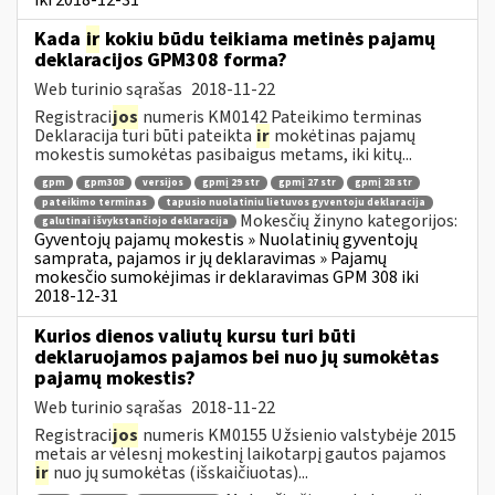
Kada
ir
kokiu būdu teikiama metinės pajamų
deklaracijos GPM308 forma?
Web turinio sąrašas
2018-11-22
Registraci
jos
numeris KM0142 Pateikimo terminas
Deklaracija turi būti pateikta
ir
mokėtinas pajamų
mokestis sumokėtas pasibaigus metams, iki kitų...
gpm
gpm308
versijos
gpmį 29 str
gpmį 27 str
gpmį 28 str
pateikimo terminas
tapusio nuolatiniu lietuvos gyventoju deklaracija
Mokesčių žinyno kategorijos:
galutinai išvykstančiojo deklaracija
Gyventojų pajamų mokestis » Nuolatinių gyventojų
samprata, pajamos ir jų deklaravimas » Pajamų
mokesčio sumokėjimas ir deklaravimas GPM 308 iki
2018-12-31
Kurios dienos valiutų kursu turi būti
deklaruojamos pajamos bei nuo jų sumokėtas
pajamų mokestis?
Web turinio sąrašas
2018-11-22
Registraci
jos
numeris KM0155 Užsienio valstybėje 2015
metais ar vėlesnį mokestinį laikotarpį gautos pajamos
ir
nuo jų sumokėtas (išskaičiuotas)...