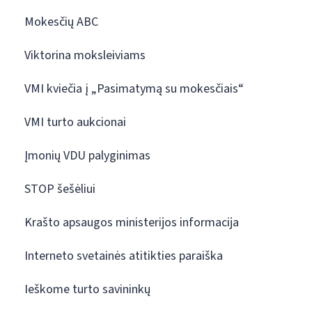
Mokesčių ABC
Viktorina moksleiviams
VMI kviečia į „Pasimatymą su mokesčiais“
VMI turto aukcionai
Įmonių VDU palyginimas
STOP šešėliui
Krašto apsaugos ministerijos informacija
Interneto svetainės atitikties paraiška
Ieškome turto savininkų