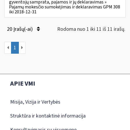
gyventojų samprata, pajamos ir jų deklaravimas »
Pajamų mokesčio sumokėjimas ir deklaravimas GPM 308
iki 2018-12-31
20 Įrašų(-ai)
Rodoma nuo 1 iki 11 iš 11 irašų.
1
APIE VMI
Misija, Vizija ir Vertybės
Struktūra ir kontaktinė informacija
Konsultavimasis su visuomene