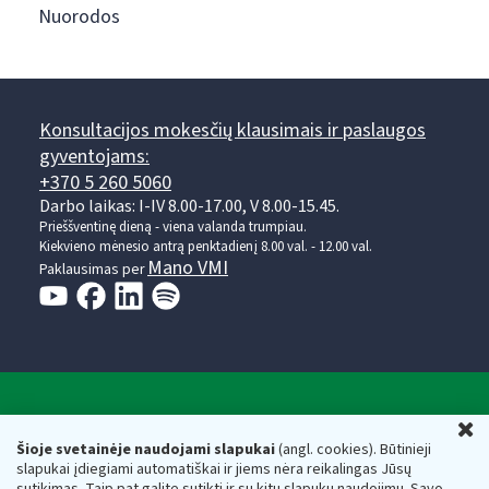
Nuorodos
Konsultacijos mokesčių klausimais ir paslaugos
gyventojams:
+370 5 260 5060
Darbo laikas: I-IV 8.00-17.00, V 8.00-15.45.
Prieššventinę dieną - viena valanda trumpiau.
Kiekvieno mėnesio antrą penktadienį 8.00 val. - 12.00 val.
Mano VMI
Paklausimas per
Valstybinė mokesčių inspekcija prie Lietuvos
U
Respublikos finansų ministerijos
Šioje svetainėje naudojami slapukai
(angl. cookies). Būtinieji
slapukai įdiegiami automatiškai ir jiems nėra reikalingas Jūsų
Biudžetinė įstaiga. Juridinio asmens kodas — 188659752,
sutikimas. Taip pat galite sutikti ir su kitų slapukų naudojimu. Savo