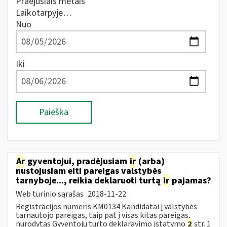
Praėjusiais metais
Laikotarpyje…
Nuo
Iki
Paieška
Ar
gyventojui, pradėjusiam
ir
(arba)
nustojusiam eiti pareigas valstybės
tarnyboje..., reikia deklaruoti turtą
ir
pajamas?
Web turinio sąrašas
2018-11-22
Registracijos numeris KM0134 Kandidatai į valstybės
tarnautojo pareigas, taip pat į visas kitas pareigas,
nurodytas Gyventojų turto deklaravimo įstatymo
2
str. 1