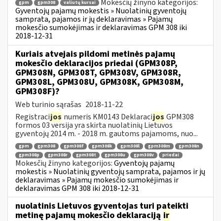
Mokesčių žinyno kategorijos:
gpm
gpm308
valiutų kursai
Gyventojų pajamų mokestis » Nuolatinių gyventojų
samprata, pajamos ir jų deklaravimas » Pajamų
mokesčio sumokėjimas ir deklaravimas GPM 308 iki
2018-12-31
Kuriais atvejais pildomi metinės pajamų
mokesčio deklaracijos priedai (GPM308P,
GPM308N, GPM308T, GPM308V, GPM308R,
GPM308L, GPM308U, GPM308K, GPM308M,
GPM308F)?
Web turinio sąrašas
2018-11-22
Registraci
jos
numeris KM0143 Deklaraci
jos
GPM308
formos 03 versija yra skirta nuolatinių Lietuvos
gyventojų 2014 m. - 2018 m. gautoms pajamoms, nuo...
gpm
gpm308
gpm308f
gpm308k
gpm308l
gpm308m
gpm308n
gpm308p
gpm308r
gpm308t
gpm308u
gpm308v
priedai
Mokesčių žinyno kategorijos:
Gyventojų pajamų
mokestis » Nuolatinių gyventojų samprata, pajamos ir jų
deklaravimas » Pajamų mokesčio sumokėjimas ir
deklaravimas GPM 308 iki 2018-12-31
nuolatinis Lietuvos gyventojas turi pateikti
metinę pajamų mokesčio deklaraciją
ir