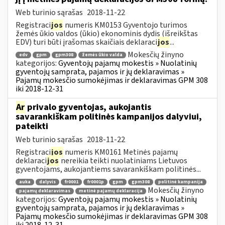
Web turinio sąrašas
2018-11-22
Registraci
jos
numeris KM0153 Gyventojo turimos
žemės ūkio valdos (ūkio) ekonominis dydis (išreikštas
EDV) turi būti įrašomas skaičiais deklaraci
jos
...
Mokesčių žinyno
edv
gpm
gpm308
žemės ūkio valda
kategorijos:
Gyventojų pajamų mokestis » Nuolatinių
gyventojų samprata, pajamos ir jų deklaravimas »
Pajamų mokesčio sumokėjimas ir deklaravimas GPM 308
iki 2018-12-31
Ar
privalo gyventojas, aukojantis
savarankiškam politinės kampanijos dalyviui,
pateikti
Web turinio sąrašas
2018-11-22
Registraci
jos
numeris KM0161 Metinės pajamų
deklaraci
jos
nereikia teikti nuolatiniams Lietuvos
gyventojams, aukojantiems savarankiškam politinės...
auka
dalyvis
fr0001
fr0001p
gpm
gpm308
politinė kampanija
Mokesčių žinyno
pajamų deklaravimas
metinė pajamų deklaracija
kategorijos:
Gyventojų pajamų mokestis » Nuolatinių
gyventojų samprata, pajamos ir jų deklaravimas »
Pajamų mokesčio sumokėjimas ir deklaravimas GPM 308
iki 2018-12-31