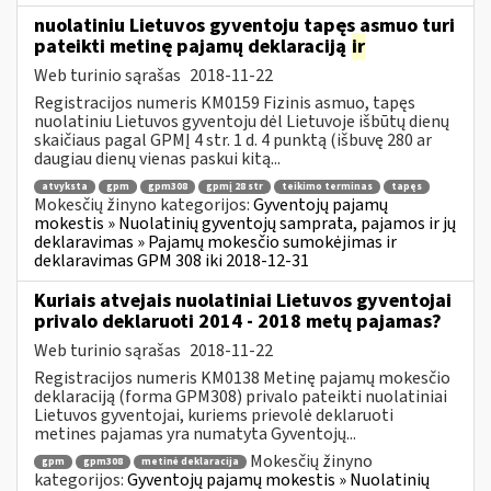
nuolatiniu Lietuvos gyventoju tapęs asmuo turi
pateikti metinę pajamų deklaraciją
ir
Web turinio sąrašas
2018-11-22
Registracijos numeris KM0159 Fizinis asmuo, tapęs
nuolatiniu Lietuvos gyventoju dėl Lietuvoje išbūtų dienų
skaičiaus pagal GPMĮ 4 str. 1 d. 4 punktą (išbuvę 280 ar
daugiau dienų vienas paskui kitą...
atvyksta
gpm
gpm308
gpmį 28 str
teikimo terminas
tapęs
Mokesčių žinyno kategorijos:
Gyventojų pajamų
mokestis » Nuolatinių gyventojų samprata, pajamos ir jų
deklaravimas » Pajamų mokesčio sumokėjimas ir
deklaravimas GPM 308 iki 2018-12-31
Kuriais atvejais nuolatiniai Lietuvos gyventojai
privalo deklaruoti 2014 - 2018 metų pajamas?
Web turinio sąrašas
2018-11-22
Registracijos numeris KM0138 Metinę pajamų mokesčio
deklaraciją (forma GPM308) privalo pateikti nuolatiniai
Lietuvos gyventojai, kuriems prievolė deklaruoti
metines pajamas yra numatyta Gyventojų...
Mokesčių žinyno
gpm
gpm308
metinė deklaracija
kategorijos:
Gyventojų pajamų mokestis » Nuolatinių