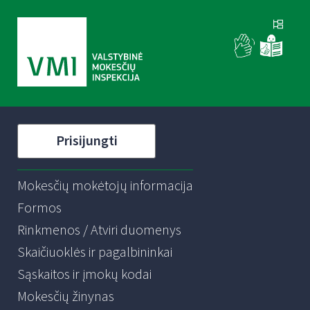
Prisijungti
Mokesčių mokėtojų informacija
Formos
Rinkmenos / Atviri duomenys
Skaičiuoklės ir pagalbininkai
Sąskaitos ir įmokų kodai
Mokesčių žinynas