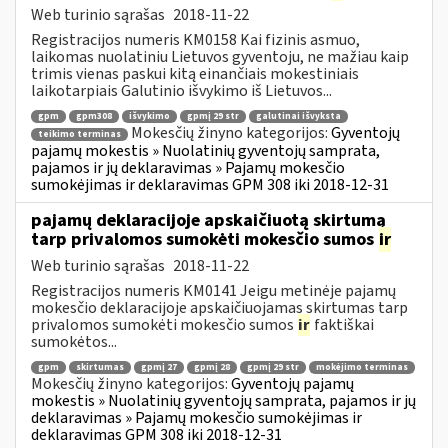
Web turinio sąrašas
2018-11-22
Registracijos numeris KM0158 Kai fizinis asmuo,
laikomas nuolatiniu Lietuvos gyventoju, ne mažiau kaip
trimis vienas paskui kitą einančiais mokestiniais
laikotarpiais Galutinio išvykimo iš Lietuvos...
gpm
gpm308
išvykimo
gpmį 29 str
galutinai išvyksta
Mokesčių žinyno kategorijos:
Gyventojų
teikimo terminas
pajamų mokestis » Nuolatinių gyventojų samprata,
pajamos ir jų deklaravimas » Pajamų mokesčio
sumokėjimas ir deklaravimas GPM 308 iki 2018-12-31
pajamų deklaracijoje apskaičiuotą skirtumą
tarp privalomos sumokėti mokesčio sumos
ir
Web turinio sąrašas
2018-11-22
Registracijos numeris KM0141 Jeigu metinėje pajamų
mokesčio deklaracijoje apskaičiuojamas skirtumas tarp
privalomos sumokėti mokesčio sumos
ir
faktiškai
sumokėtos...
gpm
skirtumas
gpmį 27
gpmį 28
gpmį 29 str
mokėjimo terminas
Mokesčių žinyno kategorijos:
Gyventojų pajamų
mokestis » Nuolatinių gyventojų samprata, pajamos ir jų
deklaravimas » Pajamų mokesčio sumokėjimas ir
deklaravimas GPM 308 iki 2018-12-31