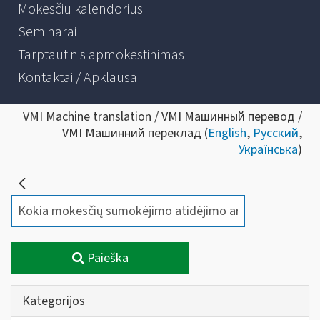
Mokesčių kalendorius
Seminarai
Tarptautinis apmokestinimas
Kontaktai / Apklausa
VMI Machine translation / VMI Машинный перевод /
VMI Машинний переклад (
English
,
Русский
,
Українська
)
Paieška
Kategorijos