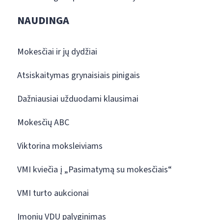
NAUDINGA
Mokesčiai ir jų dydžiai
Atsiskaitymas grynaisiais pinigais
Dažniausiai užduodami klausimai
Mokesčių ABC
Viktorina moksleiviams
VMI kviečia į „Pasimatymą su mokesčiais“
VMI turto aukcionai
Įmonių VDU palyginimas