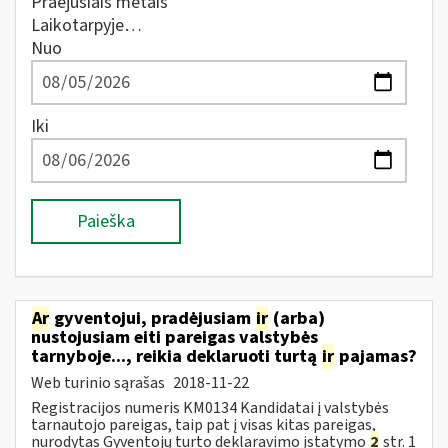
Praėjusiais metais
Laikotarpyje…
Nuo
Iki
Paieška
Ar
gyventojui, pradėjusiam
ir
(arba)
nustojusiam eiti pareigas valstybės
tarnyboje..., reikia deklaruoti turtą
ir
pajamas?
Web turinio sąrašas
2018-11-22
Registracijos numeris KM0134 Kandidatai į valstybės
tarnautojo pareigas, taip pat į visas kitas pareigas,
nurodytas Gyventojų turto deklaravimo įstatymo
2
str. 1