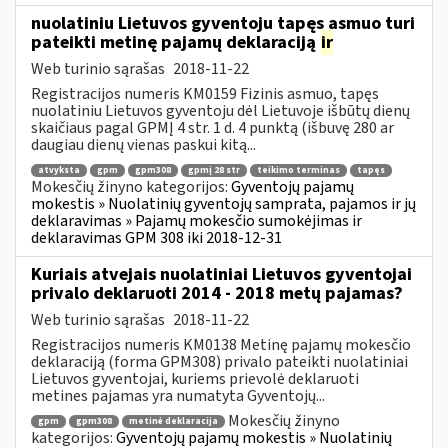
nuolatiniu Lietuvos gyventoju tapęs asmuo turi
pateikti metinę pajamų deklaraciją
ir
Web turinio sąrašas
2018-11-22
Registracijos numeris KM0159 Fizinis asmuo, tapęs
nuolatiniu Lietuvos gyventoju dėl Lietuvoje išbūtų dienų
skaičiaus pagal GPMĮ 4 str. 1 d. 4 punktą (išbuvę 280 ar
daugiau dienų vienas paskui kitą...
atvyksta
gpm
gpm308
gpmį 28 str
teikimo terminas
tapęs
Mokesčių žinyno kategorijos:
Gyventojų pajamų
mokestis » Nuolatinių gyventojų samprata, pajamos ir jų
deklaravimas » Pajamų mokesčio sumokėjimas ir
deklaravimas GPM 308 iki 2018-12-31
Kuriais atvejais nuolatiniai Lietuvos gyventojai
privalo deklaruoti 2014 - 2018 metų pajamas?
Web turinio sąrašas
2018-11-22
Registracijos numeris KM0138 Metinę pajamų mokesčio
deklaraciją (forma GPM308) privalo pateikti nuolatiniai
Lietuvos gyventojai, kuriems prievolė deklaruoti
metines pajamas yra numatyta Gyventojų...
Mokesčių žinyno
gpm
gpm308
metinė deklaracija
kategorijos:
Gyventojų pajamų mokestis » Nuolatinių