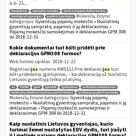
d. 6–23,...
kandidatai
valstybės tarnyba
turto ir pajamų deklaravimas
Mokesčių žinyno
nustoję eiti pareigas
paskirti į pareigas
kategorijos:
Gyventojų pajamų mokestis » Nuolatinių
gyventojų samprata, pajamos ir jų deklaravimas »
Pajamų mokesčio sumokėjimas ir deklaravimas GPM 308
iki 2018-12-31
Kokie dokumentai turi būti pridėti prie
deklaracijos GPM308 formos?
Web turinio sąrašas
2018-11-22
Registraci
jos
numeris KM0152 Prie deklaraci
jos
turi
būti pridedama: įgaliojimas, – kai deklaraciją už nuolatinį
Lietuvos gyventoją teikia įstatymų...
a1
fr0781
gpm
gpm308
įgaliojimas
pridedami dokumentai
mokesčių administratoriaus patvirtinimas
prašymas grąžinti permoką
Mokesčių žinyno kategorijos:
Gyventojų pajamų
mokestis » Nuolatinių gyventojų samprata, pajamos ir jų
deklaravimas » Pajamų mokesčio sumokėjimas ir
deklaravimas GPM 308 iki 2018-12-31
Kaip nuolatinis Lietuvos gyventojas, kurio
turimai žemei nustatytas EDV dydis, turi įrašyti
jį į metinės pajamų deklaracijos GPM308 formą?