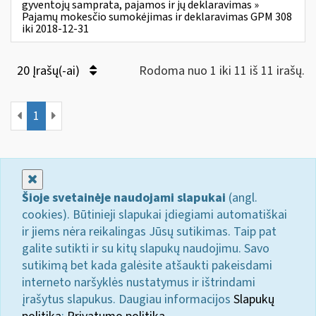
gyventojų samprata, pajamos ir jų deklaravimas »
Pajamų mokesčio sumokėjimas ir deklaravimas GPM 308
iki 2018-12-31
20 Įrašų(-ai)
Rodoma nuo 1 iki 11 iš 11 irašų.
1
Uždaryti
Šioje svetainėje naudojami slapukai
(angl.
cookies). Būtinieji slapukai įdiegiami automatiškai
ir jiems nėra reikalingas Jūsų sutikimas. Taip pat
galite sutikti ir su kitų slapukų naudojimu. Savo
sutikimą bet kada galėsite atšaukti pakeisdami
interneto naršyklės nustatymus ir ištrindami
įrašytus slapukus. Daugiau informacijos
Slapukų