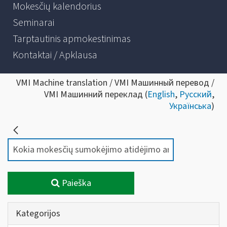
Mokesčių kalendorius
Seminarai
Tarptautinis apmokestinimas
Kontaktai / Apklausa
VMI Machine translation / VMI Машинный перевод /
VMI Машинний переклад (
English
,
Русский
,
Українська
)
Paieška
Kategorijos