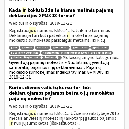
Kada
ir
kokiu būdu teikiama metinės pajamų
deklaracijos GPM308 forma?
Web turinio sąrašas
2018-11-22
Registraci
jos
numeris KM0142 Pateikimo terminas
Deklaracija turi būti pateikta
ir
mokėtinas pajamų
mokestis sumokėtas pasibaigus metams, iki kitų...
gpm
gpm308
versijos
gpmį 29 str
gpmį 27 str
gpmį 28 str
pateikimo terminas
tapusio nuolatiniu lietuvos gyventoju deklaracija
Mokesčių žinyno kategorijos:
galutinai išvykstančiojo deklaracija
Gyventojų pajamų mokestis » Nuolatinių gyventojų
samprata, pajamos ir jų deklaravimas » Pajamų
mokesčio sumokėjimas ir deklaravimas GPM 308 iki
2018-12-31
Kurios dienos valiutų kursu turi būti
deklaruojamos pajamos bei nuo jų sumokėtas
pajamų mokestis?
Web turinio sąrašas
2018-11-22
Registraci
jos
numeris KM0155 Užsienio valstybėje 2015
metais ar vėlesnį mokestinį laikotarpį gautos pajamos
ir
nuo jų sumokėtas (išskaičiuotas)...