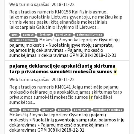
Web turinio sąrašas
2018-11-22
Registracijos numeris KM0158 Kai fizinis asmuo,
laikomas nuolatiniu Lietuvos gyventoju, ne mažiau kaip
trimis vienas paskui kitą einančiais mokestiniais
laikotarpiais Galutinio išvykimo iš Lietuvos...
gpm
gpm308
išvykimo
gpmį 29 str
galutinai išvyksta
Mokesčių žinyno kategorijos:
Gyventojų
teikimo terminas
pajamų mokestis » Nuolatinių gyventojų samprata,
pajamos ir jų deklaravimas » Pajamų mokesčio
sumokėjimas ir deklaravimas GPM 308 iki 2018-12-31
pajamų deklaracijoje apskaičiuotą skirtumą
tarp privalomos sumokėti mokesčio sumos
ir
Web turinio sąrašas
2018-11-22
Registracijos numeris KM0141 Jeigu metinėje pajamų
mokesčio deklaracijoje apskaičiuojamas skirtumas tarp
privalomos sumokėti mokesčio sumos
ir
faktiškai
sumokėtos...
gpm
skirtumas
gpmį 27
gpmį 28
gpmį 29 str
mokėjimo terminas
Mokesčių žinyno kategorijos:
Gyventojų pajamų
mokestis » Nuolatinių gyventojų samprata, pajamos ir jų
deklaravimas » Pajamų mokesčio sumokėjimas ir
deklaravimas GPM 308 iki 2018-12-31