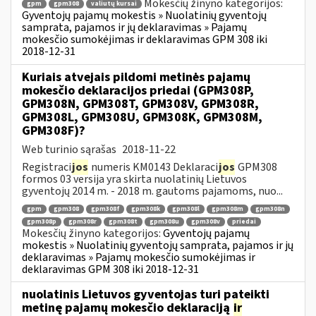
Mokesčių žinyno kategorijos:
gpm
gpm308
valiutų kursai
Gyventojų pajamų mokestis » Nuolatinių gyventojų
samprata, pajamos ir jų deklaravimas » Pajamų
mokesčio sumokėjimas ir deklaravimas GPM 308 iki
2018-12-31
Kuriais atvejais pildomi metinės pajamų
mokesčio deklaracijos priedai (GPM308P,
GPM308N, GPM308T, GPM308V, GPM308R,
GPM308L, GPM308U, GPM308K, GPM308M,
GPM308F)?
Web turinio sąrašas
2018-11-22
Registraci
jos
numeris KM0143 Deklaraci
jos
GPM308
formos 03 versija yra skirta nuolatinių Lietuvos
gyventojų 2014 m. - 2018 m. gautoms pajamoms, nuo...
gpm
gpm308
gpm308f
gpm308k
gpm308l
gpm308m
gpm308n
gpm308p
gpm308r
gpm308t
gpm308u
gpm308v
priedai
Mokesčių žinyno kategorijos:
Gyventojų pajamų
mokestis » Nuolatinių gyventojų samprata, pajamos ir jų
deklaravimas » Pajamų mokesčio sumokėjimas ir
deklaravimas GPM 308 iki 2018-12-31
nuolatinis Lietuvos gyventojas turi pateikti
metinę pajamų mokesčio deklaraciją
ir