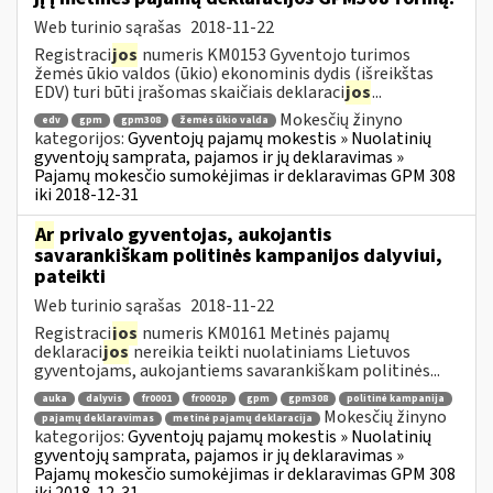
Web turinio sąrašas
2018-11-22
Registraci
jos
numeris KM0153 Gyventojo turimos
žemės ūkio valdos (ūkio) ekonominis dydis (išreikštas
EDV) turi būti įrašomas skaičiais deklaraci
jos
...
Mokesčių žinyno
edv
gpm
gpm308
žemės ūkio valda
kategorijos:
Gyventojų pajamų mokestis » Nuolatinių
gyventojų samprata, pajamos ir jų deklaravimas »
Pajamų mokesčio sumokėjimas ir deklaravimas GPM 308
iki 2018-12-31
Ar
privalo gyventojas, aukojantis
savarankiškam politinės kampanijos dalyviui,
pateikti
Web turinio sąrašas
2018-11-22
Registraci
jos
numeris KM0161 Metinės pajamų
deklaraci
jos
nereikia teikti nuolatiniams Lietuvos
gyventojams, aukojantiems savarankiškam politinės...
auka
dalyvis
fr0001
fr0001p
gpm
gpm308
politinė kampanija
Mokesčių žinyno
pajamų deklaravimas
metinė pajamų deklaracija
kategorijos:
Gyventojų pajamų mokestis » Nuolatinių
gyventojų samprata, pajamos ir jų deklaravimas »
Pajamų mokesčio sumokėjimas ir deklaravimas GPM 308
iki 2018-12-31