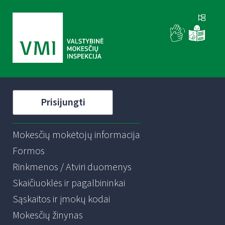
Prisijungti
Mokesčių mokėtojų informacija
Formos
Rinkmenos / Atviri duomenys
Skaičiuoklės ir pagalbininkai
Sąskaitos ir įmokų kodai
Mokesčių žinynas