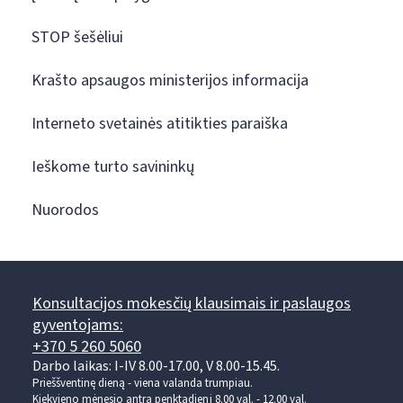
STOP šešėliui
Krašto apsaugos ministerijos informacija
Interneto svetainės atitikties paraiška
Ieškome turto savininkų
Nuorodos
Konsultacijos mokesčių klausimais ir paslaugos
gyventojams:
+370 5 260 5060
Darbo laikas: I-IV 8.00-17.00, V 8.00-15.45.
Prieššventinę dieną - viena valanda trumpiau.
Kiekvieno mėnesio antrą penktadienį 8.00 val. - 12.00 val.