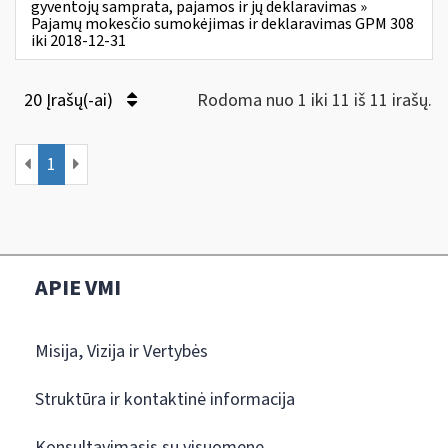
gyventojų samprata, pajamos ir jų deklaravimas »
Pajamų mokesčio sumokėjimas ir deklaravimas GPM 308
iki 2018-12-31
20 Įrašų(-ai)
Rodoma nuo 1 iki 11 iš 11 irašų.
1
APIE VMI
Misija, Vizija ir Vertybės
Struktūra ir kontaktinė informacija
Konsultavimasis su visuomene