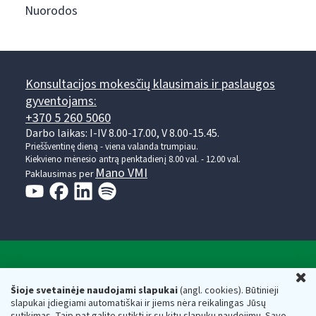
Nuorodos
Konsultacijos mokesčių klausimais ir paslaugos
gyventojams:
+370 5 260 5060
Darbo laikas: I-IV 8.00-17.00, V 8.00-15.45.
Prieššventinę dieną - viena valanda trumpiau.
Kiekvieno mėnesio antrą penktadienį 8.00 val. - 12.00 val.
Mano VMI
Paklausimas per
Valstybinė mokesčių inspekcija prie Lietuvos
U
Respublikos finansų ministerijos
Šioje svetainėje naudojami slapukai
(angl. cookies). Būtinieji
slapukai įdiegiami automatiškai ir jiems nėra reikalingas Jūsų
Biudžetinė įstaiga. Juridinio asmens kodas — 188659752,
sutikimas. Taip pat galite sutikti ir su kitų slapukų naudojimu. Savo