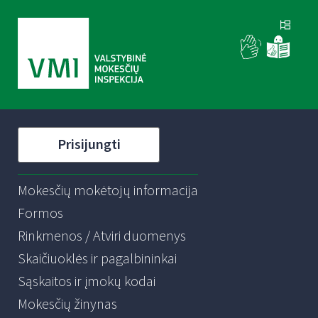
Prisijungti
Mokesčių mokėtojų informacija
Formos
Rinkmenos / Atviri duomenys
Skaičiuoklės ir pagalbininkai
Sąskaitos ir įmokų kodai
Mokesčių žinynas