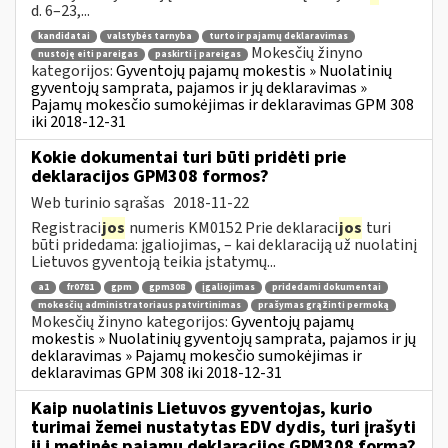
d. 6–23,...
kandidatai
valstybės tarnyba
turto ir pajamų deklaravimas
Mokesčių žinyno
nustoję eiti pareigas
paskirti į pareigas
kategorijos:
Gyventojų pajamų mokestis » Nuolatinių
gyventojų samprata, pajamos ir jų deklaravimas »
Pajamų mokesčio sumokėjimas ir deklaravimas GPM 308
iki 2018-12-31
Kokie dokumentai turi būti pridėti prie
deklaracijos GPM308 formos?
Web turinio sąrašas
2018-11-22
Registraci
jos
numeris KM0152 Prie deklaraci
jos
turi
būti pridedama: įgaliojimas, – kai deklaraciją už nuolatinį
Lietuvos gyventoją teikia įstatymų...
a1
fr0781
gpm
gpm308
įgaliojimas
pridedami dokumentai
mokesčių administratoriaus patvirtinimas
prašymas grąžinti permoką
Mokesčių žinyno kategorijos:
Gyventojų pajamų
mokestis » Nuolatinių gyventojų samprata, pajamos ir jų
deklaravimas » Pajamų mokesčio sumokėjimas ir
deklaravimas GPM 308 iki 2018-12-31
Kaip nuolatinis Lietuvos gyventojas, kurio
turimai žemei nustatytas EDV dydis, turi įrašyti
jį į metinės pajamų deklaracijos GPM308 formą?