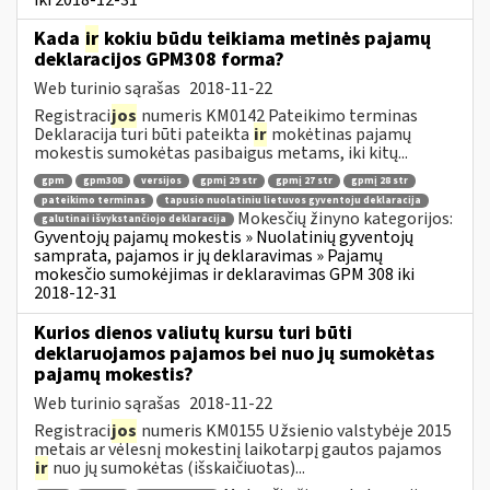
Kada
ir
kokiu būdu teikiama metinės pajamų
deklaracijos GPM308 forma?
Web turinio sąrašas
2018-11-22
Registraci
jos
numeris KM0142 Pateikimo terminas
Deklaracija turi būti pateikta
ir
mokėtinas pajamų
mokestis sumokėtas pasibaigus metams, iki kitų...
gpm
gpm308
versijos
gpmį 29 str
gpmį 27 str
gpmį 28 str
pateikimo terminas
tapusio nuolatiniu lietuvos gyventoju deklaracija
Mokesčių žinyno kategorijos:
galutinai išvykstančiojo deklaracija
Gyventojų pajamų mokestis » Nuolatinių gyventojų
samprata, pajamos ir jų deklaravimas » Pajamų
mokesčio sumokėjimas ir deklaravimas GPM 308 iki
2018-12-31
Kurios dienos valiutų kursu turi būti
deklaruojamos pajamos bei nuo jų sumokėtas
pajamų mokestis?
Web turinio sąrašas
2018-11-22
Registraci
jos
numeris KM0155 Užsienio valstybėje 2015
metais ar vėlesnį mokestinį laikotarpį gautos pajamos
ir
nuo jų sumokėtas (išskaičiuotas)...