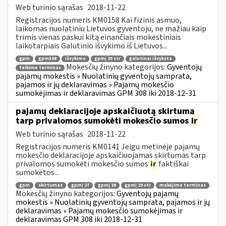
Web turinio sąrašas
2018-11-22
Registracijos numeris KM0158 Kai fizinis asmuo,
laikomas nuolatiniu Lietuvos gyventoju, ne mažiau kaip
trimis vienas paskui kitą einančiais mokestiniais
laikotarpiais Galutinio išvykimo iš Lietuvos...
gpm
gpm308
išvykimo
gpmį 29 str
galutinai išvyksta
Mokesčių žinyno kategorijos:
Gyventojų
teikimo terminas
pajamų mokestis » Nuolatinių gyventojų samprata,
pajamos ir jų deklaravimas » Pajamų mokesčio
sumokėjimas ir deklaravimas GPM 308 iki 2018-12-31
pajamų deklaracijoje apskaičiuotą skirtumą
tarp privalomos sumokėti mokesčio sumos
ir
Web turinio sąrašas
2018-11-22
Registracijos numeris KM0141 Jeigu metinėje pajamų
mokesčio deklaracijoje apskaičiuojamas skirtumas tarp
privalomos sumokėti mokesčio sumos
ir
faktiškai
sumokėtos...
gpm
skirtumas
gpmį 27
gpmį 28
gpmį 29 str
mokėjimo terminas
Mokesčių žinyno kategorijos:
Gyventojų pajamų
mokestis » Nuolatinių gyventojų samprata, pajamos ir jų
deklaravimas » Pajamų mokesčio sumokėjimas ir
deklaravimas GPM 308 iki 2018-12-31