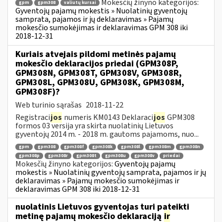
Mokesčių žinyno kategorijos:
gpm
gpm308
valiutų kursai
Gyventojų pajamų mokestis » Nuolatinių gyventojų
samprata, pajamos ir jų deklaravimas » Pajamų
mokesčio sumokėjimas ir deklaravimas GPM 308 iki
2018-12-31
Kuriais atvejais pildomi metinės pajamų
mokesčio deklaracijos priedai (GPM308P,
GPM308N, GPM308T, GPM308V, GPM308R,
GPM308L, GPM308U, GPM308K, GPM308M,
GPM308F)?
Web turinio sąrašas
2018-11-22
Registraci
jos
numeris KM0143 Deklaraci
jos
GPM308
formos 03 versija yra skirta nuolatinių Lietuvos
gyventojų 2014 m. - 2018 m. gautoms pajamoms, nuo...
gpm
gpm308
gpm308f
gpm308k
gpm308l
gpm308m
gpm308n
gpm308p
gpm308r
gpm308t
gpm308u
gpm308v
priedai
Mokesčių žinyno kategorijos:
Gyventojų pajamų
mokestis » Nuolatinių gyventojų samprata, pajamos ir jų
deklaravimas » Pajamų mokesčio sumokėjimas ir
deklaravimas GPM 308 iki 2018-12-31
nuolatinis Lietuvos gyventojas turi pateikti
metinę pajamų mokesčio deklaraciją
ir