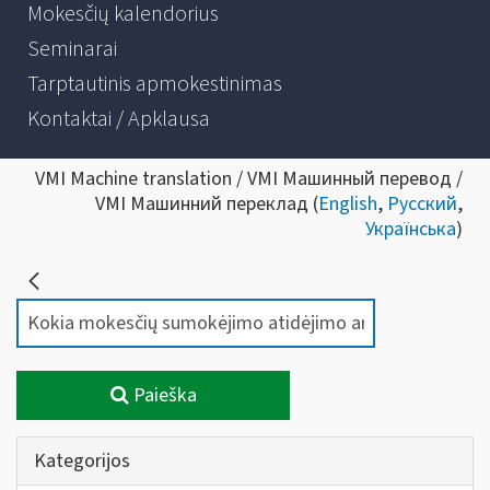
Mokesčių kalendorius
Seminarai
Tarptautinis apmokestinimas
Kontaktai / Apklausa
VMI Machine translation / VMI Машинный перевод /
VMI Машинний переклад (
English
,
Русский
,
Українська
)
Paieška
Kategorijos