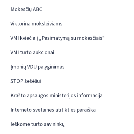
Mokesčių ABC
Viktorina moksleiviams
VMI kviečia į „Pasimatymą su mokesčiais“
VMI turto aukcionai
Įmonių VDU palyginimas
STOP šešėliui
Krašto apsaugos ministerijos informacija
Interneto svetainės atitikties paraiška
Ieškome turto savininkų