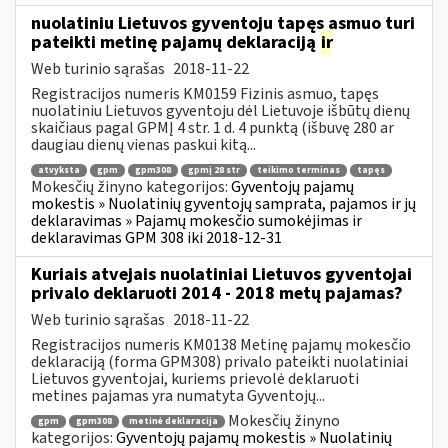
nuolatiniu Lietuvos gyventoju tapęs asmuo turi
pateikti metinę pajamų deklaraciją
ir
Web turinio sąrašas
2018-11-22
Registracijos numeris KM0159 Fizinis asmuo, tapęs
nuolatiniu Lietuvos gyventoju dėl Lietuvoje išbūtų dienų
skaičiaus pagal GPMĮ 4 str. 1 d. 4 punktą (išbuvę 280 ar
daugiau dienų vienas paskui kitą...
atvyksta
gpm
gpm308
gpmį 28 str
teikimo terminas
tapęs
Mokesčių žinyno kategorijos:
Gyventojų pajamų
mokestis » Nuolatinių gyventojų samprata, pajamos ir jų
deklaravimas » Pajamų mokesčio sumokėjimas ir
deklaravimas GPM 308 iki 2018-12-31
Kuriais atvejais nuolatiniai Lietuvos gyventojai
privalo deklaruoti 2014 - 2018 metų pajamas?
Web turinio sąrašas
2018-11-22
Registracijos numeris KM0138 Metinę pajamų mokesčio
deklaraciją (forma GPM308) privalo pateikti nuolatiniai
Lietuvos gyventojai, kuriems prievolė deklaruoti
metines pajamas yra numatyta Gyventojų...
Mokesčių žinyno
gpm
gpm308
metinė deklaracija
kategorijos:
Gyventojų pajamų mokestis » Nuolatinių