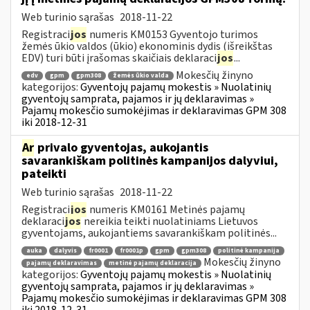
Web turinio sąrašas
2018-11-22
Registraci
jos
numeris KM0153 Gyventojo turimos
žemės ūkio valdos (ūkio) ekonominis dydis (išreikštas
EDV) turi būti įrašomas skaičiais deklaraci
jos
...
Mokesčių žinyno
edv
gpm
gpm308
žemės ūkio valda
kategorijos:
Gyventojų pajamų mokestis » Nuolatinių
gyventojų samprata, pajamos ir jų deklaravimas »
Pajamų mokesčio sumokėjimas ir deklaravimas GPM 308
iki 2018-12-31
Ar
privalo gyventojas, aukojantis
savarankiškam politinės kampanijos dalyviui,
pateikti
Web turinio sąrašas
2018-11-22
Registraci
jos
numeris KM0161 Metinės pajamų
deklaraci
jos
nereikia teikti nuolatiniams Lietuvos
gyventojams, aukojantiems savarankiškam politinės...
auka
dalyvis
fr0001
fr0001p
gpm
gpm308
politinė kampanija
Mokesčių žinyno
pajamų deklaravimas
metinė pajamų deklaracija
kategorijos:
Gyventojų pajamų mokestis » Nuolatinių
gyventojų samprata, pajamos ir jų deklaravimas »
Pajamų mokesčio sumokėjimas ir deklaravimas GPM 308
iki 2018-12-31