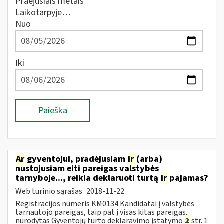
Praėjusiais metais
Laikotarpyje…
Nuo
Iki
Paieška
Ar
gyventojui, pradėjusiam
ir
(arba)
nustojusiam eiti pareigas valstybės
tarnyboje..., reikia deklaruoti turtą
ir
pajamas?
Web turinio sąrašas
2018-11-22
Registracijos numeris KM0134 Kandidatai į valstybės
tarnautojo pareigas, taip pat į visas kitas pareigas,
nurodytas Gyventojų turto deklaravimo įstatymo
2
str. 1