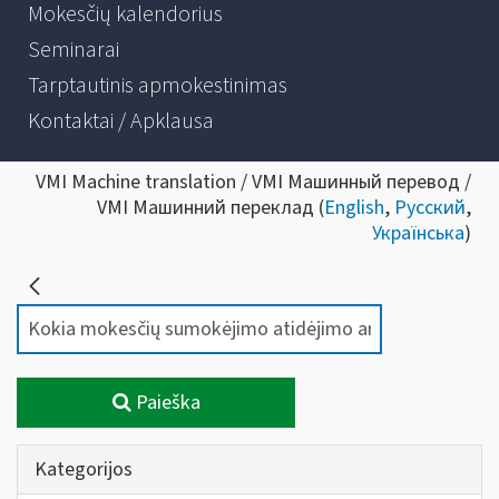
Mokesčių kalendorius
Seminarai
Tarptautinis apmokestinimas
Kontaktai / Apklausa
VMI Machine translation / VMI Машинный перевод /
VMI Машинний переклад (
English
,
Русский
,
Українська
)
Paieška
Kategorijos