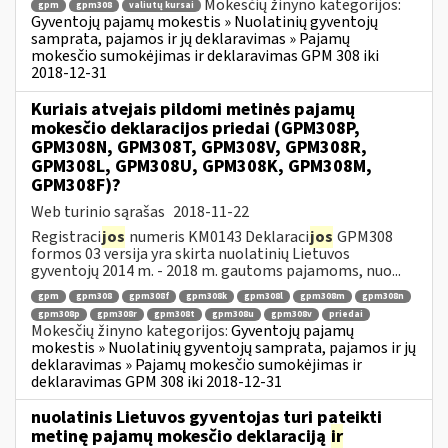
Mokesčių žinyno kategorijos:
gpm
gpm308
valiutų kursai
Gyventojų pajamų mokestis » Nuolatinių gyventojų
samprata, pajamos ir jų deklaravimas » Pajamų
mokesčio sumokėjimas ir deklaravimas GPM 308 iki
2018-12-31
Kuriais atvejais pildomi metinės pajamų
mokesčio deklaracijos priedai (GPM308P,
GPM308N, GPM308T, GPM308V, GPM308R,
GPM308L, GPM308U, GPM308K, GPM308M,
GPM308F)?
Web turinio sąrašas
2018-11-22
Registraci
jos
numeris KM0143 Deklaraci
jos
GPM308
formos 03 versija yra skirta nuolatinių Lietuvos
gyventojų 2014 m. - 2018 m. gautoms pajamoms, nuo...
gpm
gpm308
gpm308f
gpm308k
gpm308l
gpm308m
gpm308n
gpm308p
gpm308r
gpm308t
gpm308u
gpm308v
priedai
Mokesčių žinyno kategorijos:
Gyventojų pajamų
mokestis » Nuolatinių gyventojų samprata, pajamos ir jų
deklaravimas » Pajamų mokesčio sumokėjimas ir
deklaravimas GPM 308 iki 2018-12-31
nuolatinis Lietuvos gyventojas turi pateikti
metinę pajamų mokesčio deklaraciją
ir