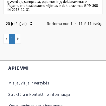
gyventojų samprata, pajamos ir jų deklaravimas »
Pajamų mokesčio sumokėjimas ir deklaravimas GPM 308
iki 2018-12-31
20 Įrašų(-ai)
Rodoma nuo 1 iki 11 iš 11 irašų.
1
APIE VMI
Misija, Vizija ir Vertybės
Struktūra ir kontaktinė informacija
Konsultavimasis su visuomene