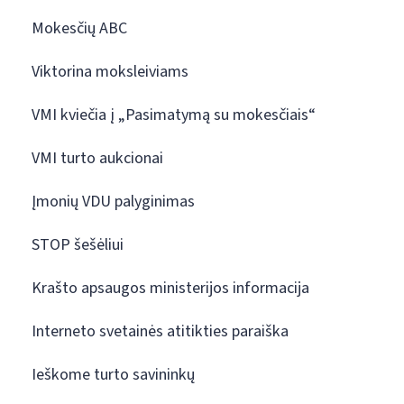
Mokesčių ABC
Viktorina moksleiviams
VMI kviečia į „Pasimatymą su mokesčiais“
VMI turto aukcionai
Įmonių VDU palyginimas
STOP šešėliui
Krašto apsaugos ministerijos informacija
Interneto svetainės atitikties paraiška
Ieškome turto savininkų