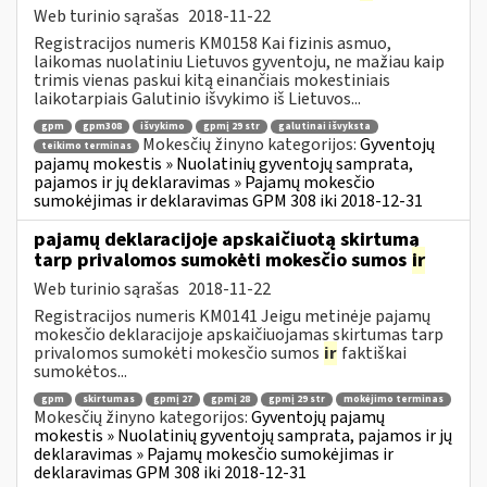
Web turinio sąrašas
2018-11-22
Registracijos numeris KM0158 Kai fizinis asmuo,
laikomas nuolatiniu Lietuvos gyventoju, ne mažiau kaip
trimis vienas paskui kitą einančiais mokestiniais
laikotarpiais Galutinio išvykimo iš Lietuvos...
gpm
gpm308
išvykimo
gpmį 29 str
galutinai išvyksta
Mokesčių žinyno kategorijos:
Gyventojų
teikimo terminas
pajamų mokestis » Nuolatinių gyventojų samprata,
pajamos ir jų deklaravimas » Pajamų mokesčio
sumokėjimas ir deklaravimas GPM 308 iki 2018-12-31
pajamų deklaracijoje apskaičiuotą skirtumą
tarp privalomos sumokėti mokesčio sumos
ir
Web turinio sąrašas
2018-11-22
Registracijos numeris KM0141 Jeigu metinėje pajamų
mokesčio deklaracijoje apskaičiuojamas skirtumas tarp
privalomos sumokėti mokesčio sumos
ir
faktiškai
sumokėtos...
gpm
skirtumas
gpmį 27
gpmį 28
gpmį 29 str
mokėjimo terminas
Mokesčių žinyno kategorijos:
Gyventojų pajamų
mokestis » Nuolatinių gyventojų samprata, pajamos ir jų
deklaravimas » Pajamų mokesčio sumokėjimas ir
deklaravimas GPM 308 iki 2018-12-31