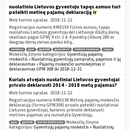
nuolatiniu Lietuvos gyventoju tapęs asmuo turi
pateikti metinę pajamų deklaraciją
ir
Web turinio sąrašas
2018-11-22
Registracijos numeris KM0159 Fizinis asmuo, tapęs
nuolatiniu Lietuvos gyventoju dėl Lietuvoje išbūtų dienų
skaičiaus pagal GPMĮ 4 str. 1 d. 4 punktą (išbuvę 280 ar
daugiau dienų vienas paskui kitą...
atvyksta
gpm
gpm308
gpmį 28 str
teikimo terminas
tapęs
Mokesčių žinyno kategorijos:
Gyventojų pajamų
mokestis » Nuolatinių gyventojų samprata, pajamos ir jų
deklaravimas » Pajamų mokesčio sumokėjimas ir
deklaravimas GPM 308 iki 2018-12-31
Kuriais atvejais nuolatiniai Lietuvos gyventojai
privalo deklaruoti 2014 - 2018 metų pajamas?
Web turinio sąrašas
2018-11-22
Registracijos numeris KM0138 Metinę pajamų mokesčio
deklaraciją (forma GPM308) privalo pateikti nuolatiniai
Lietuvos gyventojai, kuriems prievolė deklaruoti
metines pajamas yra numatyta Gyventojų...
Mokesčių žinyno
gpm
gpm308
metinė deklaracija
kategorijos:
Gyventojų pajamų mokestis » Nuolatinių