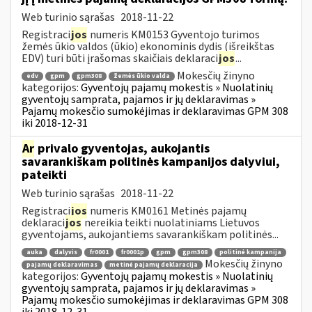
Web turinio sąrašas
2018-11-22
Registraci
jos
numeris KM0153 Gyventojo turimos
žemės ūkio valdos (ūkio) ekonominis dydis (išreikštas
EDV) turi būti įrašomas skaičiais deklaraci
jos
...
Mokesčių žinyno
edv
gpm
gpm308
žemės ūkio valda
kategorijos:
Gyventojų pajamų mokestis » Nuolatinių
gyventojų samprata, pajamos ir jų deklaravimas »
Pajamų mokesčio sumokėjimas ir deklaravimas GPM 308
iki 2018-12-31
Ar
privalo gyventojas, aukojantis
savarankiškam politinės kampanijos dalyviui,
pateikti
Web turinio sąrašas
2018-11-22
Registraci
jos
numeris KM0161 Metinės pajamų
deklaraci
jos
nereikia teikti nuolatiniams Lietuvos
gyventojams, aukojantiems savarankiškam politinės...
auka
dalyvis
fr0001
fr0001p
gpm
gpm308
politinė kampanija
Mokesčių žinyno
pajamų deklaravimas
metinė pajamų deklaracija
kategorijos:
Gyventojų pajamų mokestis » Nuolatinių
gyventojų samprata, pajamos ir jų deklaravimas »
Pajamų mokesčio sumokėjimas ir deklaravimas GPM 308
iki 2018-12-31