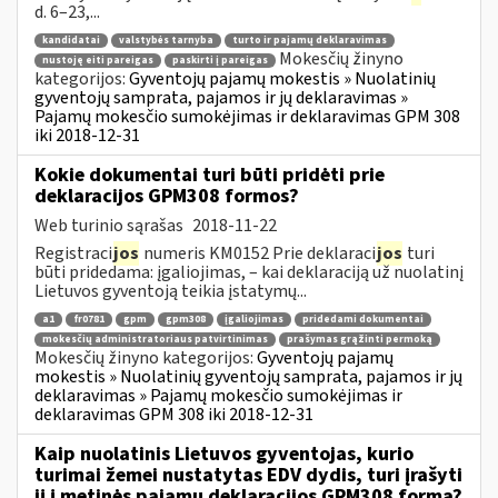
d. 6–23,...
kandidatai
valstybės tarnyba
turto ir pajamų deklaravimas
Mokesčių žinyno
nustoję eiti pareigas
paskirti į pareigas
kategorijos:
Gyventojų pajamų mokestis » Nuolatinių
gyventojų samprata, pajamos ir jų deklaravimas »
Pajamų mokesčio sumokėjimas ir deklaravimas GPM 308
iki 2018-12-31
Kokie dokumentai turi būti pridėti prie
deklaracijos GPM308 formos?
Web turinio sąrašas
2018-11-22
Registraci
jos
numeris KM0152 Prie deklaraci
jos
turi
būti pridedama: įgaliojimas, – kai deklaraciją už nuolatinį
Lietuvos gyventoją teikia įstatymų...
a1
fr0781
gpm
gpm308
įgaliojimas
pridedami dokumentai
mokesčių administratoriaus patvirtinimas
prašymas grąžinti permoką
Mokesčių žinyno kategorijos:
Gyventojų pajamų
mokestis » Nuolatinių gyventojų samprata, pajamos ir jų
deklaravimas » Pajamų mokesčio sumokėjimas ir
deklaravimas GPM 308 iki 2018-12-31
Kaip nuolatinis Lietuvos gyventojas, kurio
turimai žemei nustatytas EDV dydis, turi įrašyti
jį į metinės pajamų deklaracijos GPM308 formą?