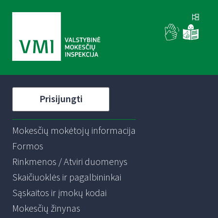
Prisijungti
Mokesčių mokėtojų informacija
Formos
Rinkmenos / Atviri duomenys
Skaičiuoklės ir pagalbininkai
Sąskaitos ir įmokų kodai
Mokesčių žinynas