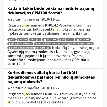
Kada
ir
kokiu būdu teikiama metinės pajamų
deklaracijos GPM308 forma?
Web turinio sąrašas
2018-11-22
Registraci
jos
numeris KM0142 Pateikimo terminas
Deklaracija turi būti pateikta
ir
mokėtinas pajamų
mokestis sumokėtas pasibaigus metams, iki kitų...
gpm
gpm308
versijos
gpmį 29 str
gpmį 27 str
gpmį 28 str
pateikimo terminas
tapusio nuolatiniu lietuvos gyventoju deklaracija
Mokesčių žinyno kategorijos:
galutinai išvykstančiojo deklaracija
Gyventojų pajamų mokestis » Nuolatinių gyventojų
samprata, pajamos ir jų deklaravimas » Pajamų
mokesčio sumokėjimas ir deklaravimas GPM 308 iki
2018-12-31
Kurios dienos valiutų kursu turi būti
deklaruojamos pajamos bei nuo jų sumokėtas
pajamų mokestis?
Web turinio sąrašas
2018-11-22
Registraci
jos
numeris KM0155 Užsienio valstybėje 2015
metais ar vėlesnį mokestinį laikotarpį gautos pajamos
ir
nuo jų sumokėtas (išskaičiuotas)...