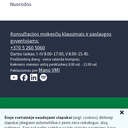
Nuorodos
Konsultacijos mokesčių klausimais ir paslaugos
gyventojams:
+370 5 260 5060
Darbo laikas: I-IV 8.00-17.00, V 8.00-15.45.
Prieššventinę dieną - viena valanda trumpiau.
Kiekvieno mėnesio antrą penktadienį 8.00 val. - 12.00 val.
Mano VMI
Paklausimas per
Valstybinė mokesčių inspekcija prie Lietuvos
U
Respublikos finansų ministerijos
Šioje svetainėje naudojami slapukai
(angl. cookies). Būtinieji
slapukai įdiegiami automatiškai ir jiems nėra reikalingas Jūsų
Biudžetinė įstaiga. Juridinio asmens kodas — 188659752,
sutikimas. Taip pat galite sutikti ir su kitų slapukų naudojimu. Savo