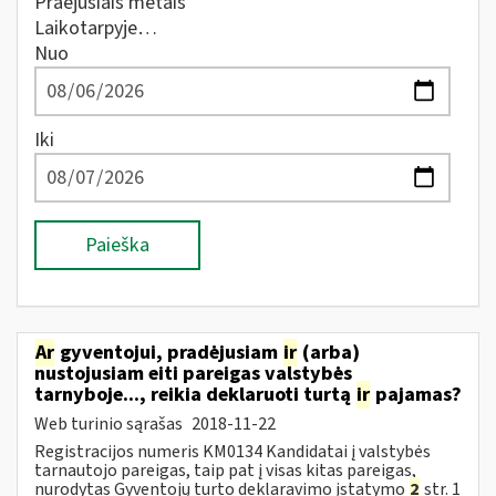
Praėjusiais metais
Laikotarpyje…
Nuo
Iki
Paieška
Ar
gyventojui, pradėjusiam
ir
(arba)
nustojusiam eiti pareigas valstybės
tarnyboje..., reikia deklaruoti turtą
ir
pajamas?
Web turinio sąrašas
2018-11-22
Registracijos numeris KM0134 Kandidatai į valstybės
tarnautojo pareigas, taip pat į visas kitas pareigas,
nurodytas Gyventojų turto deklaravimo įstatymo
2
str. 1