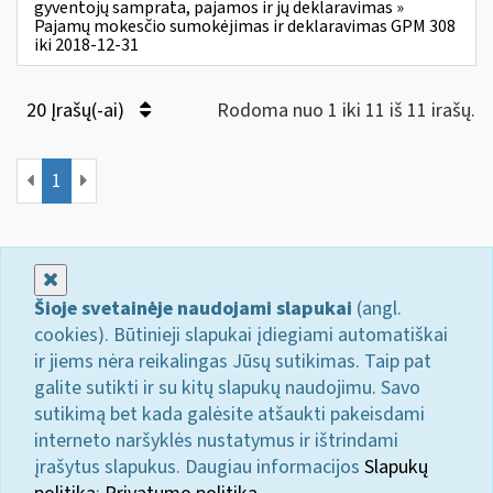
gyventojų samprata, pajamos ir jų deklaravimas »
Pajamų mokesčio sumokėjimas ir deklaravimas GPM 308
iki 2018-12-31
20 Įrašų(-ai)
Rodoma nuo 1 iki 11 iš 11 irašų.
1
Uždaryti
Šioje svetainėje naudojami slapukai
(angl.
cookies). Būtinieji slapukai įdiegiami automatiškai
ir jiems nėra reikalingas Jūsų sutikimas. Taip pat
galite sutikti ir su kitų slapukų naudojimu. Savo
sutikimą bet kada galėsite atšaukti pakeisdami
interneto naršyklės nustatymus ir ištrindami
įrašytus slapukus. Daugiau informacijos
Slapukų