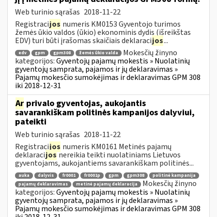
Web turinio sąrašas
2018-11-22
Registraci
jos
numeris KM0153 Gyventojo turimos
žemės ūkio valdos (ūkio) ekonominis dydis (išreikštas
EDV) turi būti įrašomas skaičiais deklaraci
jos
...
Mokesčių žinyno
edv
gpm
gpm308
žemės ūkio valda
kategorijos:
Gyventojų pajamų mokestis » Nuolatinių
gyventojų samprata, pajamos ir jų deklaravimas »
Pajamų mokesčio sumokėjimas ir deklaravimas GPM 308
iki 2018-12-31
Ar
privalo gyventojas, aukojantis
savarankiškam politinės kampanijos dalyviui,
pateikti
Web turinio sąrašas
2018-11-22
Registraci
jos
numeris KM0161 Metinės pajamų
deklaraci
jos
nereikia teikti nuolatiniams Lietuvos
gyventojams, aukojantiems savarankiškam politinės...
auka
dalyvis
fr0001
fr0001p
gpm
gpm308
politinė kampanija
Mokesčių žinyno
pajamų deklaravimas
metinė pajamų deklaracija
kategorijos:
Gyventojų pajamų mokestis » Nuolatinių
gyventojų samprata, pajamos ir jų deklaravimas »
Pajamų mokesčio sumokėjimas ir deklaravimas GPM 308
iki 2018-12-31