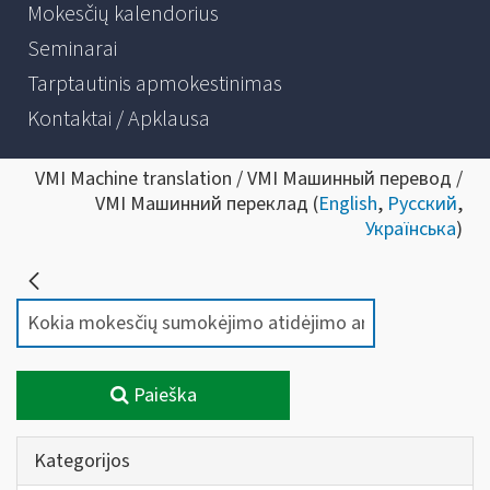
Mokesčių kalendorius
Seminarai
Tarptautinis apmokestinimas
Kontaktai / Apklausa
VMI Machine translation / VMI Машинный перевод /
VMI Машинний переклад (
English
,
Русский
,
Українська
)
Paieška
Kategorijos