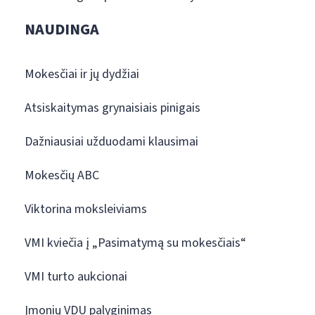
NAUDINGA
Mokesčiai ir jų dydžiai
Atsiskaitymas grynaisiais pinigais
Dažniausiai užduodami klausimai
Mokesčių ABC
Viktorina moksleiviams
VMI kviečia į „Pasimatymą su mokesčiais“
VMI turto aukcionai
Įmonių VDU palyginimas