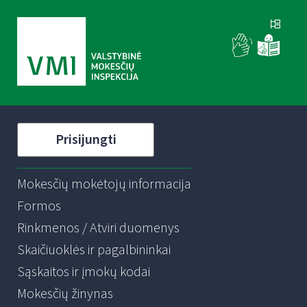
Prisijungti
Mokesčių mokėtojų informacija
Formos
Rinkmenos / Atviri duomenys
Skaičiuoklės ir pagalbininkai
Sąskaitos ir įmokų kodai
Mokesčių žinynas