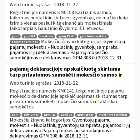
Web turinio sąrašas
2018-11-22
Registracijos numeris KM0158 Kai fizinis asmuo,
laikomas nuolatiniu Lietuvos gyventoju, ne mažiau kaip
trimis vienas paskui kitą einančiais mokestiniais
laikotarpiais Galutinio išvykimo iš Lietuvos...
gpm
gpm308
išvykimo
gpmį 29 str
galutinai išvyksta
Mokesčių žinyno kategorijos:
Gyventojų
teikimo terminas
pajamų mokestis » Nuolatinių gyventojų samprata,
pajamos ir jų deklaravimas » Pajamų mokesčio
sumokėjimas ir deklaravimas GPM 308 iki 2018-12-31
pajamų deklaracijoje apskaičiuotą skirtumą
tarp privalomos sumokėti mokesčio sumos
ir
Web turinio sąrašas
2018-11-22
Registracijos numeris KM0141 Jeigu metinėje pajamų
mokesčio deklaracijoje apskaičiuojamas skirtumas tarp
privalomos sumokėti mokesčio sumos
ir
faktiškai
sumokėtos...
gpm
skirtumas
gpmį 27
gpmį 28
gpmį 29 str
mokėjimo terminas
Mokesčių žinyno kategorijos:
Gyventojų pajamų
mokestis » Nuolatinių gyventojų samprata, pajamos ir jų
deklaravimas » Pajamų mokesčio sumokėjimas ir
deklaravimas GPM 308 iki 2018-12-31