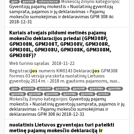
Mokesčių žinyno kategorijos:
gpm
gpm308
valiutų kursai
Gyventojų pajamų mokestis » Nuolatinių gyventojų
samprata, pajamos ir jų deklaravimas » Pajamų
mokesčio sumokėjimas ir deklaravimas GPM 308 iki
2018-12-31
Kuriais atvejais pildomi metinės pajamų
mokesčio deklaracijos priedai (GPM308P,
GPM308N, GPM308T, GPM308V, GPM308R,
GPM308L, GPM308U, GPM308K, GPM308M,
GPM308F)?
Web turinio sąrašas
2018-11-22
Registraci
jos
numeris KM0143 Deklaraci
jos
GPM308
formos 03 versija yra skirta nuolatinių Lietuvos
gyventojų 2014 m. - 2018 m. gautoms pajamoms, nuo...
gpm
gpm308
gpm308f
gpm308k
gpm308l
gpm308m
gpm308n
gpm308p
gpm308r
gpm308t
gpm308u
gpm308v
priedai
Mokesčių žinyno kategorijos:
Gyventojų pajamų
mokestis » Nuolatinių gyventojų samprata, pajamos ir jų
deklaravimas » Pajamų mokesčio sumokėjimas ir
deklaravimas GPM 308 iki 2018-12-31
nuolatinis Lietuvos gyventojas turi pateikti
metinę pajamų mokesčio deklaraciją
ir