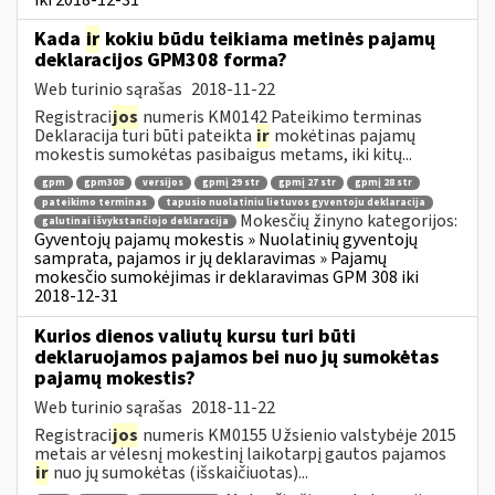
Kada
ir
kokiu būdu teikiama metinės pajamų
deklaracijos GPM308 forma?
Web turinio sąrašas
2018-11-22
Registraci
jos
numeris KM0142 Pateikimo terminas
Deklaracija turi būti pateikta
ir
mokėtinas pajamų
mokestis sumokėtas pasibaigus metams, iki kitų...
gpm
gpm308
versijos
gpmį 29 str
gpmį 27 str
gpmį 28 str
pateikimo terminas
tapusio nuolatiniu lietuvos gyventoju deklaracija
Mokesčių žinyno kategorijos:
galutinai išvykstančiojo deklaracija
Gyventojų pajamų mokestis » Nuolatinių gyventojų
samprata, pajamos ir jų deklaravimas » Pajamų
mokesčio sumokėjimas ir deklaravimas GPM 308 iki
2018-12-31
Kurios dienos valiutų kursu turi būti
deklaruojamos pajamos bei nuo jų sumokėtas
pajamų mokestis?
Web turinio sąrašas
2018-11-22
Registraci
jos
numeris KM0155 Užsienio valstybėje 2015
metais ar vėlesnį mokestinį laikotarpį gautos pajamos
ir
nuo jų sumokėtas (išskaičiuotas)...