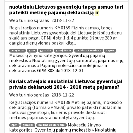
nuolatiniu Lietuvos gyventoju tapęs asmuo turi
pateikti metinę pajamų deklaraciją
ir
Web turinio sąrašas
2018-11-22
Registracijos numeris KM0159 Fizinis asmuo, tapęs
nuolatiniu Lietuvos gyventoju dėl Lietuvoje išbūtų dienų
skaičiaus pagal GPMĮ 4 str. 1 d. 4 punktą (išbuvę 280 ar
daugiau dienų vienas paskui kitą...
atvyksta
gpm
gpm308
gpmį 28 str
teikimo terminas
tapęs
Mokesčių žinyno kategorijos:
Gyventojų pajamų
mokestis » Nuolatinių gyventojų samprata, pajamos ir jų
deklaravimas » Pajamų mokesčio sumokėjimas ir
deklaravimas GPM 308 iki 2018-12-31
Kuriais atvejais nuolatiniai Lietuvos gyventojai
privalo deklaruoti 2014 - 2018 metų pajamas?
Web turinio sąrašas
2018-11-22
Registracijos numeris KM0138 Metinę pajamų mokesčio
deklaraciją (forma GPM308) privalo pateikti nuolatiniai
Lietuvos gyventojai, kuriems prievolė deklaruoti
metines pajamas yra numatyta Gyventojų...
Mokesčių žinyno
gpm
gpm308
metinė deklaracija
kategorijos:
Gyventojų pajamų mokestis » Nuolatinių