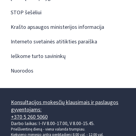
STOP šešėliui
Krašto apsaugos ministerijos informacija
Interneto svetainės atitikties paraiška
Ieškome turto savininkų
Nuorodos
Konsultacijos mokesčių klausimais ir paslaugos
gyventojams:
+370 5 260 5060
Darbo laikas: I-IV 8.00-17.00, V 8.00-15.45.
Prieššventinę dieną - viena valanda trumpiau.
Kiekvieno mėnesio antrą penktadienį 8.00 val. - 12.00 val.