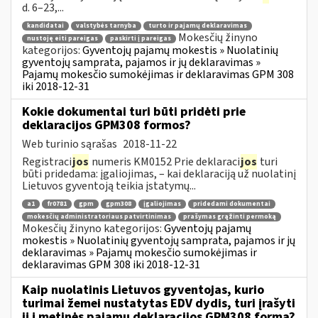
d. 6–23,...
kandidatai
valstybės tarnyba
turto ir pajamų deklaravimas
Mokesčių žinyno
nustoję eiti pareigas
paskirti į pareigas
kategorijos:
Gyventojų pajamų mokestis » Nuolatinių
gyventojų samprata, pajamos ir jų deklaravimas »
Pajamų mokesčio sumokėjimas ir deklaravimas GPM 308
iki 2018-12-31
Kokie dokumentai turi būti pridėti prie
deklaracijos GPM308 formos?
Web turinio sąrašas
2018-11-22
Registraci
jos
numeris KM0152 Prie deklaraci
jos
turi
būti pridedama: įgaliojimas, – kai deklaraciją už nuolatinį
Lietuvos gyventoją teikia įstatymų...
a1
fr0781
gpm
gpm308
įgaliojimas
pridedami dokumentai
mokesčių administratoriaus patvirtinimas
prašymas grąžinti permoką
Mokesčių žinyno kategorijos:
Gyventojų pajamų
mokestis » Nuolatinių gyventojų samprata, pajamos ir jų
deklaravimas » Pajamų mokesčio sumokėjimas ir
deklaravimas GPM 308 iki 2018-12-31
Kaip nuolatinis Lietuvos gyventojas, kurio
turimai žemei nustatytas EDV dydis, turi įrašyti
jį į metinės pajamų deklaracijos GPM308 formą?