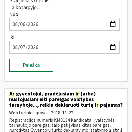
Praėjusiais metais
Laikotarpyje…
Nuo
Iki
Paieška
Ar
gyventojui, pradėjusiam
ir
(arba)
nustojusiam eiti pareigas valstybės
tarnyboje..., reikia deklaruoti turtą
ir
pajamas?
Web turinio sąrašas
2018-11-22
Registracijos numeris KM0134 Kandidatai į valstybės
tarnautojo pareigas, taip pat į visas kitas pareigas,
nurodytas Gyventojų turto deklaravimo įstatymo
2
str. 1