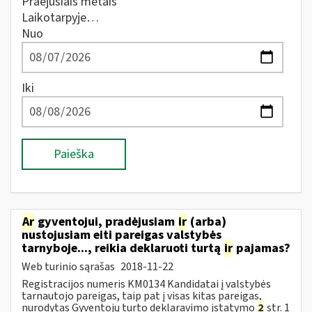
Praėjusiais metais
Laikotarpyje…
Nuo
Iki
Paieška
Ar
gyventojui, pradėjusiam
ir
(arba)
nustojusiam eiti pareigas valstybės
tarnyboje..., reikia deklaruoti turtą
ir
pajamas?
Web turinio sąrašas
2018-11-22
Registracijos numeris KM0134 Kandidatai į valstybės
tarnautojo pareigas, taip pat į visas kitas pareigas,
nurodytas Gyventojų turto deklaravimo įstatymo
2
str. 1