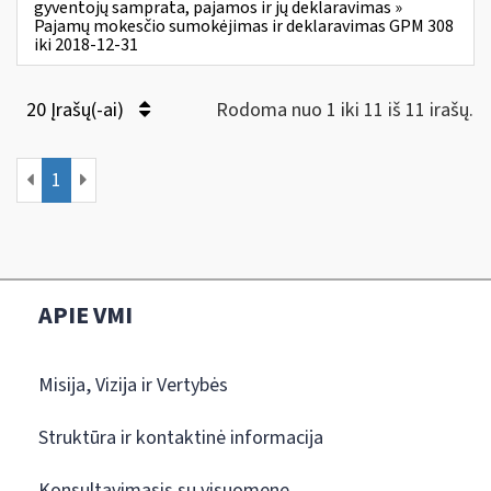
gyventojų samprata, pajamos ir jų deklaravimas »
Pajamų mokesčio sumokėjimas ir deklaravimas GPM 308
iki 2018-12-31
20 Įrašų(-ai)
Rodoma nuo 1 iki 11 iš 11 irašų.
1
APIE VMI
Misija, Vizija ir Vertybės
Struktūra ir kontaktinė informacija
Konsultavimasis su visuomene