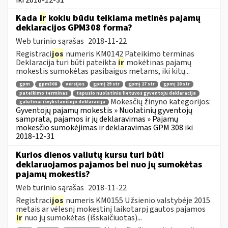
Kada
ir
kokiu būdu teikiama metinės pajamų
deklaracijos GPM308 forma?
Web turinio sąrašas
2018-11-22
Registraci
jos
numeris KM0142 Pateikimo terminas
Deklaracija turi būti pateikta
ir
mokėtinas pajamų
mokestis sumokėtas pasibaigus metams, iki kitų...
gpm
gpm308
versijos
gpmį 29 str
gpmį 27 str
gpmį 28 str
pateikimo terminas
tapusio nuolatiniu lietuvos gyventoju deklaracija
Mokesčių žinyno kategorijos:
galutinai išvykstančiojo deklaracija
Gyventojų pajamų mokestis » Nuolatinių gyventojų
samprata, pajamos ir jų deklaravimas » Pajamų
mokesčio sumokėjimas ir deklaravimas GPM 308 iki
2018-12-31
Kurios dienos valiutų kursu turi būti
deklaruojamos pajamos bei nuo jų sumokėtas
pajamų mokestis?
Web turinio sąrašas
2018-11-22
Registraci
jos
numeris KM0155 Užsienio valstybėje 2015
metais ar vėlesnį mokestinį laikotarpį gautos pajamos
ir
nuo jų sumokėtas (išskaičiuotas)...