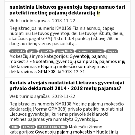
nuolatiniu Lietuvos gyventoju tapęs asmuo turi
pateikti metinę pajamų deklaraciją
ir
Web turinio sąrašas
2018-11-22
Registracijos numeris KM0159 Fizinis asmuo, tapęs
nuolatiniu Lietuvos gyventoju dėl Lietuvoje išbūtų dienų
skaičiaus pagal GPMĮ 4 str. 1 d. 4 punktą (išbuvę 280 ar
daugiau dienų vienas paskui kitą...
atvyksta
gpm
gpm308
gpmį 28 str
teikimo terminas
tapęs
Mokesčių žinyno kategorijos:
Gyventojų pajamų
mokestis » Nuolatinių gyventojų samprata, pajamos ir jų
deklaravimas » Pajamų mokesčio sumokėjimas ir
deklaravimas GPM 308 iki 2018-12-31
Kuriais atvejais nuolatiniai Lietuvos gyventojai
privalo deklaruoti 2014 - 2018 metų pajamas?
Web turinio sąrašas
2018-11-22
Registracijos numeris KM0138 Metinę pajamų mokesčio
deklaraciją (forma GPM308) privalo pateikti nuolatiniai
Lietuvos gyventojai, kuriems prievolė deklaruoti
metines pajamas yra numatyta Gyventojų...
Mokesčių žinyno
gpm
gpm308
metinė deklaracija
kategorijos:
Gyventojų pajamų mokestis » Nuolatinių