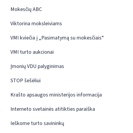
Mokesčių ABC
Viktorina moksleiviams
VMI kviečia į „Pasimatymą su mokesčiais“
VMI turto aukcionai
Įmonių VDU palyginimas
STOP šešėliui
Krašto apsaugos ministerijos informacija
Interneto svetainės atitikties paraiška
Ieškome turto savininkų