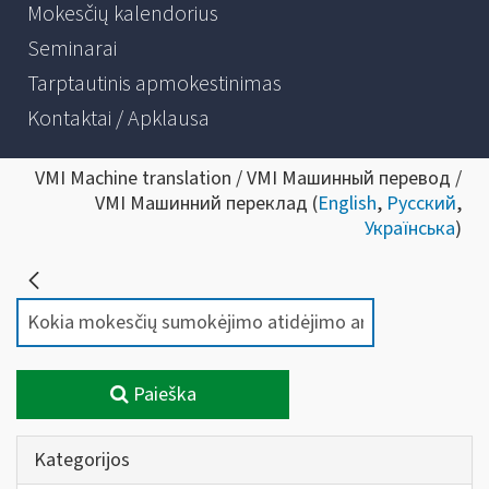
Mokesčių kalendorius
Seminarai
Tarptautinis apmokestinimas
Kontaktai / Apklausa
VMI Machine translation / VMI Машинный перевод /
VMI Машинний переклад (
English
,
Русский
,
Українська
)
Paieška
Kategorijos