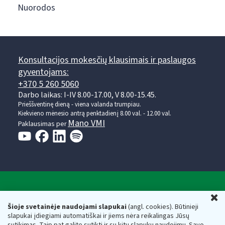
Nuorodos
Konsultacijos mokesčių klausimais ir paslaugos
gyventojams:
+370 5 260 5060
Darbo laikas: I-IV 8.00-17.00, V 8.00-15.45.
Prieššventinę dieną - viena valanda trumpiau.
Kiekvieno mėnesio antrą penktadienį 8.00 val. - 12.00 val.
Mano VMI
Paklausimas per
Valstybinė mokesčių inspekcija prie Lietuvos
U
Respublikos finansų ministerijos
Šioje svetainėje naudojami slapukai
(angl. cookies). Būtinieji
slapukai įdiegiami automatiškai ir jiems nėra reikalingas Jūsų
Biudžetinė įstaiga. Juridinio asmens kodas — 188659752,
sutikimas. Taip pat galite sutikti ir su kitų slapukų naudojimu. Savo