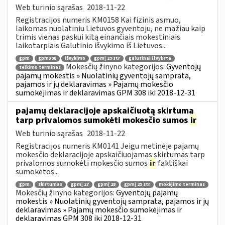
Web turinio sąrašas
2018-11-22
Registracijos numeris KM0158 Kai fizinis asmuo,
laikomas nuolatiniu Lietuvos gyventoju, ne mažiau kaip
trimis vienas paskui kitą einančiais mokestiniais
laikotarpiais Galutinio išvykimo iš Lietuvos...
gpm
gpm308
išvykimo
gpmį 29 str
galutinai išvyksta
Mokesčių žinyno kategorijos:
Gyventojų
teikimo terminas
pajamų mokestis » Nuolatinių gyventojų samprata,
pajamos ir jų deklaravimas » Pajamų mokesčio
sumokėjimas ir deklaravimas GPM 308 iki 2018-12-31
pajamų deklaracijoje apskaičiuotą skirtumą
tarp privalomos sumokėti mokesčio sumos
ir
Web turinio sąrašas
2018-11-22
Registracijos numeris KM0141 Jeigu metinėje pajamų
mokesčio deklaracijoje apskaičiuojamas skirtumas tarp
privalomos sumokėti mokesčio sumos
ir
faktiškai
sumokėtos...
gpm
skirtumas
gpmį 27
gpmį 28
gpmį 29 str
mokėjimo terminas
Mokesčių žinyno kategorijos:
Gyventojų pajamų
mokestis » Nuolatinių gyventojų samprata, pajamos ir jų
deklaravimas » Pajamų mokesčio sumokėjimas ir
deklaravimas GPM 308 iki 2018-12-31