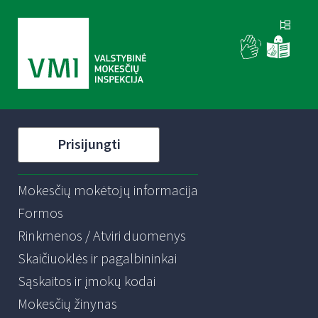
Prisijungti
Mokesčių mokėtojų informacija
Formos
Rinkmenos / Atviri duomenys
Skaičiuoklės ir pagalbininkai
Sąskaitos ir įmokų kodai
Mokesčių žinynas