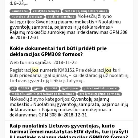
d. 6–23,...
kandidatai
valstybės tarnyba
turto ir pajamų deklaravimas
Mokesčių žinyno
nustoję eiti pareigas
paskirti į pareigas
kategorijos:
Gyventojų pajamų mokestis » Nuolatinių
gyventojų samprata, pajamos ir jų deklaravimas »
Pajamų mokesčio sumokėjimas ir deklaravimas GPM 308
iki 2018-12-31
Kokie dokumentai turi būti pridėti prie
deklaracijos GPM308 formos?
Web turinio sąrašas
2018-11-22
Registraci
jos
numeris KM0152 Prie deklaraci
jos
turi
būti pridedama: įgaliojimas, – kai deklaraciją už nuolatinį
Lietuvos gyventoją teikia įstatymų...
a1
fr0781
gpm
gpm308
įgaliojimas
pridedami dokumentai
mokesčių administratoriaus patvirtinimas
prašymas grąžinti permoką
Mokesčių žinyno kategorijos:
Gyventojų pajamų
mokestis » Nuolatinių gyventojų samprata, pajamos ir jų
deklaravimas » Pajamų mokesčio sumokėjimas ir
deklaravimas GPM 308 iki 2018-12-31
Kaip nuolatinis Lietuvos gyventojas, kurio
turimai žemei nustatytas EDV dydis, turi įrašyti
jį į metinės pajamų deklaracijos GPM308 formą?