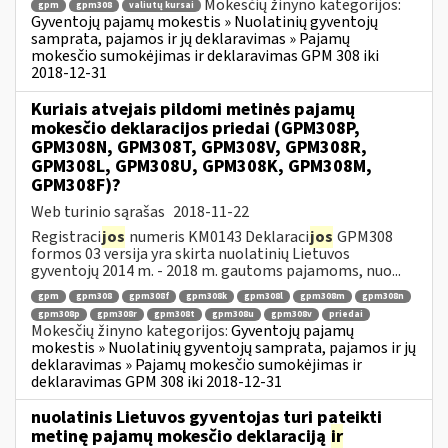
Mokesčių žinyno kategorijos:
gpm
gpm308
valiutų kursai
Gyventojų pajamų mokestis » Nuolatinių gyventojų
samprata, pajamos ir jų deklaravimas » Pajamų
mokesčio sumokėjimas ir deklaravimas GPM 308 iki
2018-12-31
Kuriais atvejais pildomi metinės pajamų
mokesčio deklaracijos priedai (GPM308P,
GPM308N, GPM308T, GPM308V, GPM308R,
GPM308L, GPM308U, GPM308K, GPM308M,
GPM308F)?
Web turinio sąrašas
2018-11-22
Registraci
jos
numeris KM0143 Deklaraci
jos
GPM308
formos 03 versija yra skirta nuolatinių Lietuvos
gyventojų 2014 m. - 2018 m. gautoms pajamoms, nuo...
gpm
gpm308
gpm308f
gpm308k
gpm308l
gpm308m
gpm308n
gpm308p
gpm308r
gpm308t
gpm308u
gpm308v
priedai
Mokesčių žinyno kategorijos:
Gyventojų pajamų
mokestis » Nuolatinių gyventojų samprata, pajamos ir jų
deklaravimas » Pajamų mokesčio sumokėjimas ir
deklaravimas GPM 308 iki 2018-12-31
nuolatinis Lietuvos gyventojas turi pateikti
metinę pajamų mokesčio deklaraciją
ir