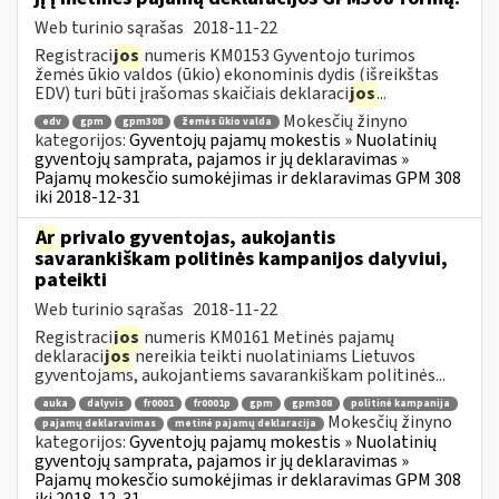
Web turinio sąrašas
2018-11-22
Registraci
jos
numeris KM0153 Gyventojo turimos
žemės ūkio valdos (ūkio) ekonominis dydis (išreikštas
EDV) turi būti įrašomas skaičiais deklaraci
jos
...
Mokesčių žinyno
edv
gpm
gpm308
žemės ūkio valda
kategorijos:
Gyventojų pajamų mokestis » Nuolatinių
gyventojų samprata, pajamos ir jų deklaravimas »
Pajamų mokesčio sumokėjimas ir deklaravimas GPM 308
iki 2018-12-31
Ar
privalo gyventojas, aukojantis
savarankiškam politinės kampanijos dalyviui,
pateikti
Web turinio sąrašas
2018-11-22
Registraci
jos
numeris KM0161 Metinės pajamų
deklaraci
jos
nereikia teikti nuolatiniams Lietuvos
gyventojams, aukojantiems savarankiškam politinės...
auka
dalyvis
fr0001
fr0001p
gpm
gpm308
politinė kampanija
Mokesčių žinyno
pajamų deklaravimas
metinė pajamų deklaracija
kategorijos:
Gyventojų pajamų mokestis » Nuolatinių
gyventojų samprata, pajamos ir jų deklaravimas »
Pajamų mokesčio sumokėjimas ir deklaravimas GPM 308
iki 2018-12-31