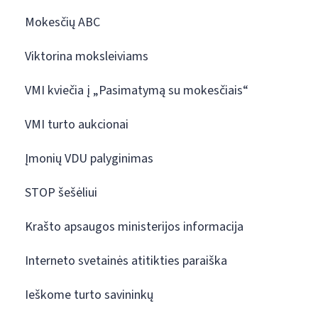
Mokesčių ABC
Viktorina moksleiviams
VMI kviečia į „Pasimatymą su mokesčiais“
VMI turto aukcionai
Įmonių VDU palyginimas
STOP šešėliui
Krašto apsaugos ministerijos informacija
Interneto svetainės atitikties paraiška
Ieškome turto savininkų