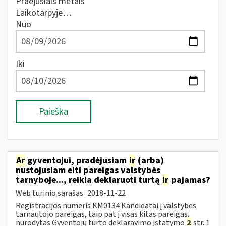
Praėjusiais metais
Laikotarpyje…
Nuo
Iki
Paieška
Ar
gyventojui, pradėjusiam
ir
(arba)
nustojusiam eiti pareigas valstybės
tarnyboje..., reikia deklaruoti turtą
ir
pajamas?
Web turinio sąrašas
2018-11-22
Registracijos numeris KM0134 Kandidatai į valstybės
tarnautojo pareigas, taip pat į visas kitas pareigas,
nurodytas Gyventojų turto deklaravimo įstatymo
2
str. 1