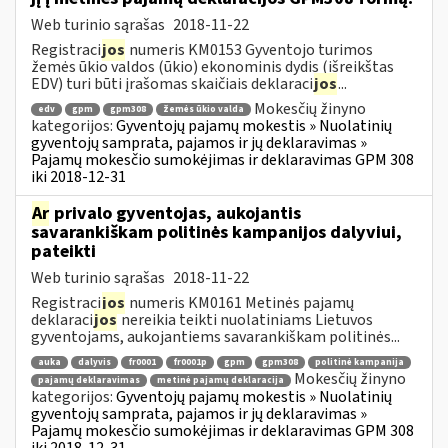
Web turinio sąrašas
2018-11-22
Registraci
jos
numeris KM0153 Gyventojo turimos
žemės ūkio valdos (ūkio) ekonominis dydis (išreikštas
EDV) turi būti įrašomas skaičiais deklaraci
jos
...
Mokesčių žinyno
edv
gpm
gpm308
žemės ūkio valda
kategorijos:
Gyventojų pajamų mokestis » Nuolatinių
gyventojų samprata, pajamos ir jų deklaravimas »
Pajamų mokesčio sumokėjimas ir deklaravimas GPM 308
iki 2018-12-31
Ar
privalo gyventojas, aukojantis
savarankiškam politinės kampanijos dalyviui,
pateikti
Web turinio sąrašas
2018-11-22
Registraci
jos
numeris KM0161 Metinės pajamų
deklaraci
jos
nereikia teikti nuolatiniams Lietuvos
gyventojams, aukojantiems savarankiškam politinės...
auka
dalyvis
fr0001
fr0001p
gpm
gpm308
politinė kampanija
Mokesčių žinyno
pajamų deklaravimas
metinė pajamų deklaracija
kategorijos:
Gyventojų pajamų mokestis » Nuolatinių
gyventojų samprata, pajamos ir jų deklaravimas »
Pajamų mokesčio sumokėjimas ir deklaravimas GPM 308
iki 2018-12-31