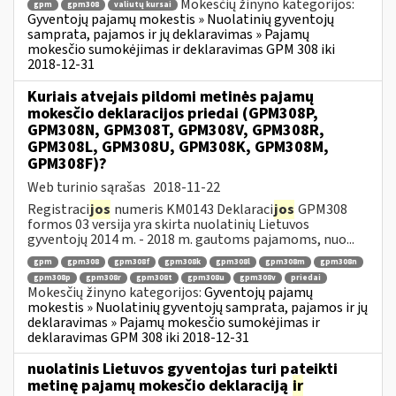
Mokesčių žinyno kategorijos:
gpm
gpm308
valiutų kursai
Gyventojų pajamų mokestis » Nuolatinių gyventojų
samprata, pajamos ir jų deklaravimas » Pajamų
mokesčio sumokėjimas ir deklaravimas GPM 308 iki
2018-12-31
Kuriais atvejais pildomi metinės pajamų
mokesčio deklaracijos priedai (GPM308P,
GPM308N, GPM308T, GPM308V, GPM308R,
GPM308L, GPM308U, GPM308K, GPM308M,
GPM308F)?
Web turinio sąrašas
2018-11-22
Registraci
jos
numeris KM0143 Deklaraci
jos
GPM308
formos 03 versija yra skirta nuolatinių Lietuvos
gyventojų 2014 m. - 2018 m. gautoms pajamoms, nuo...
gpm
gpm308
gpm308f
gpm308k
gpm308l
gpm308m
gpm308n
gpm308p
gpm308r
gpm308t
gpm308u
gpm308v
priedai
Mokesčių žinyno kategorijos:
Gyventojų pajamų
mokestis » Nuolatinių gyventojų samprata, pajamos ir jų
deklaravimas » Pajamų mokesčio sumokėjimas ir
deklaravimas GPM 308 iki 2018-12-31
nuolatinis Lietuvos gyventojas turi pateikti
metinę pajamų mokesčio deklaraciją
ir