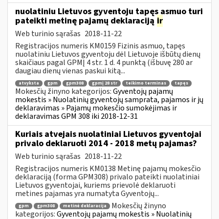
nuolatiniu Lietuvos gyventoju tapęs asmuo turi
pateikti metinę pajamų deklaraciją
ir
Web turinio sąrašas
2018-11-22
Registracijos numeris KM0159 Fizinis asmuo, tapęs
nuolatiniu Lietuvos gyventoju dėl Lietuvoje išbūtų dienų
skaičiaus pagal GPMĮ 4 str. 1 d. 4 punktą (išbuvę 280 ar
daugiau dienų vienas paskui kitą...
atvyksta
gpm
gpm308
gpmį 28 str
teikimo terminas
tapęs
Mokesčių žinyno kategorijos:
Gyventojų pajamų
mokestis » Nuolatinių gyventojų samprata, pajamos ir jų
deklaravimas » Pajamų mokesčio sumokėjimas ir
deklaravimas GPM 308 iki 2018-12-31
Kuriais atvejais nuolatiniai Lietuvos gyventojai
privalo deklaruoti 2014 - 2018 metų pajamas?
Web turinio sąrašas
2018-11-22
Registracijos numeris KM0138 Metinę pajamų mokesčio
deklaraciją (forma GPM308) privalo pateikti nuolatiniai
Lietuvos gyventojai, kuriems prievolė deklaruoti
metines pajamas yra numatyta Gyventojų...
Mokesčių žinyno
gpm
gpm308
metinė deklaracija
kategorijos:
Gyventojų pajamų mokestis » Nuolatinių