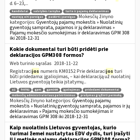
d. 6–23,...
kandidatai
valstybės tarnyba
turto ir pajamų deklaravimas
Mokesčių žinyno
nustoję eiti pareigas
paskirti į pareigas
kategorijos:
Gyventojų pajamų mokestis » Nuolatinių
gyventojų samprata, pajamos ir jų deklaravimas »
Pajamų mokesčio sumokėjimas ir deklaravimas GPM 308
iki 2018-12-31
Kokie dokumentai turi būti pridėti prie
deklaracijos GPM308 formos?
Web turinio sąrašas
2018-11-22
Registraci
jos
numeris KM0152 Prie deklaraci
jos
turi
būti pridedama: įgaliojimas, – kai deklaraciją už nuolatinį
Lietuvos gyventoją teikia įstatymų...
a1
fr0781
gpm
gpm308
įgaliojimas
pridedami dokumentai
mokesčių administratoriaus patvirtinimas
prašymas grąžinti permoką
Mokesčių žinyno kategorijos:
Gyventojų pajamų
mokestis » Nuolatinių gyventojų samprata, pajamos ir jų
deklaravimas » Pajamų mokesčio sumokėjimas ir
deklaravimas GPM 308 iki 2018-12-31
Kaip nuolatinis Lietuvos gyventojas, kurio
turimai žemei nustatytas EDV dydis, turi įrašyti
jį į metinės pajamų deklaracijos GPM308 formą?