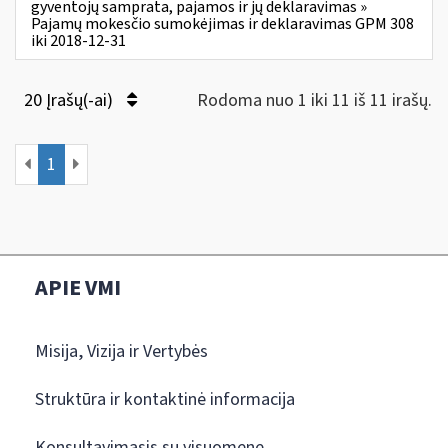
gyventojų samprata, pajamos ir jų deklaravimas »
Pajamų mokesčio sumokėjimas ir deklaravimas GPM 308
iki 2018-12-31
20 Įrašų(-ai)
Rodoma nuo 1 iki 11 iš 11 irašų.
1
APIE VMI
Misija, Vizija ir Vertybės
Struktūra ir kontaktinė informacija
Konsultavimasis su visuomene