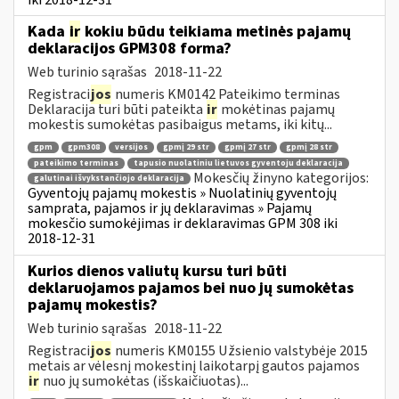
Kada
ir
kokiu būdu teikiama metinės pajamų
deklaracijos GPM308 forma?
Web turinio sąrašas
2018-11-22
Registraci
jos
numeris KM0142 Pateikimo terminas
Deklaracija turi būti pateikta
ir
mokėtinas pajamų
mokestis sumokėtas pasibaigus metams, iki kitų...
gpm
gpm308
versijos
gpmį 29 str
gpmį 27 str
gpmį 28 str
pateikimo terminas
tapusio nuolatiniu lietuvos gyventoju deklaracija
Mokesčių žinyno kategorijos:
galutinai išvykstančiojo deklaracija
Gyventojų pajamų mokestis » Nuolatinių gyventojų
samprata, pajamos ir jų deklaravimas » Pajamų
mokesčio sumokėjimas ir deklaravimas GPM 308 iki
2018-12-31
Kurios dienos valiutų kursu turi būti
deklaruojamos pajamos bei nuo jų sumokėtas
pajamų mokestis?
Web turinio sąrašas
2018-11-22
Registraci
jos
numeris KM0155 Užsienio valstybėje 2015
metais ar vėlesnį mokestinį laikotarpį gautos pajamos
ir
nuo jų sumokėtas (išskaičiuotas)...