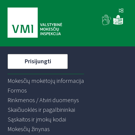
Prisijungti
Mokesčių mokėtojų informacija
Formos
Rinkmenos / Atviri duomenys
Skaičiuoklės ir pagalbininkai
Sąskaitos ir įmokų kodai
Mokesčių žinynas