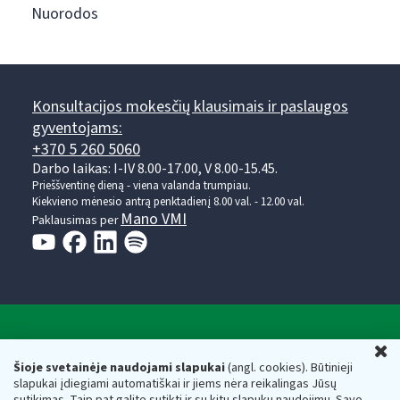
Nuorodos
Konsultacijos mokesčių klausimais ir paslaugos
gyventojams:
+370 5 260 5060
Darbo laikas: I-IV 8.00-17.00, V 8.00-15.45.
Prieššventinę dieną - viena valanda trumpiau.
Kiekvieno mėnesio antrą penktadienį 8.00 val. - 12.00 val.
Mano VMI
Paklausimas per
Valstybinė mokesčių inspekcija prie Lietuvos
U
Respublikos finansų ministerijos
Šioje svetainėje naudojami slapukai
(angl. cookies). Būtinieji
slapukai įdiegiami automatiškai ir jiems nėra reikalingas Jūsų
Biudžetinė įstaiga. Juridinio asmens kodas — 188659752,
sutikimas. Taip pat galite sutikti ir su kitų slapukų naudojimu. Savo