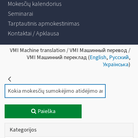
Mokesčių kalendorius
Seminarai
Tarptautinis apmokestinimas
Kontaktai / Apklausa
VMI Machine translation / VMI Машинный перевод /
VMI Машинний переклад (
English
,
Русский
,
Українська
)
Paieška
Kategorijos