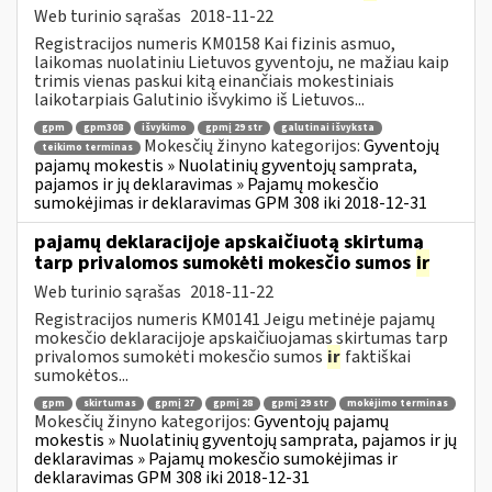
Web turinio sąrašas
2018-11-22
Registracijos numeris KM0158 Kai fizinis asmuo,
laikomas nuolatiniu Lietuvos gyventoju, ne mažiau kaip
trimis vienas paskui kitą einančiais mokestiniais
laikotarpiais Galutinio išvykimo iš Lietuvos...
gpm
gpm308
išvykimo
gpmį 29 str
galutinai išvyksta
Mokesčių žinyno kategorijos:
Gyventojų
teikimo terminas
pajamų mokestis » Nuolatinių gyventojų samprata,
pajamos ir jų deklaravimas » Pajamų mokesčio
sumokėjimas ir deklaravimas GPM 308 iki 2018-12-31
pajamų deklaracijoje apskaičiuotą skirtumą
tarp privalomos sumokėti mokesčio sumos
ir
Web turinio sąrašas
2018-11-22
Registracijos numeris KM0141 Jeigu metinėje pajamų
mokesčio deklaracijoje apskaičiuojamas skirtumas tarp
privalomos sumokėti mokesčio sumos
ir
faktiškai
sumokėtos...
gpm
skirtumas
gpmį 27
gpmį 28
gpmį 29 str
mokėjimo terminas
Mokesčių žinyno kategorijos:
Gyventojų pajamų
mokestis » Nuolatinių gyventojų samprata, pajamos ir jų
deklaravimas » Pajamų mokesčio sumokėjimas ir
deklaravimas GPM 308 iki 2018-12-31