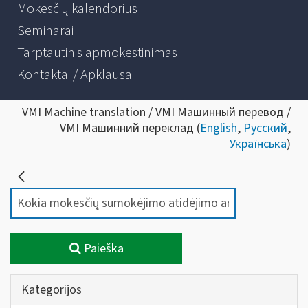
Mokesčių kalendorius
Seminarai
Tarptautinis apmokestinimas
Kontaktai / Apklausa
VMI Machine translation / VMI Машинный перевод /
VMI Машинний переклад (
English
,
Русский
,
Українська
)
Paieška
Kategorijos