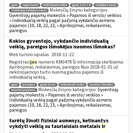
gpm
registruoti
individuali veikla
gpmį 2 str 7 d
valdybos narys
Mokesčių žinyno kategorijos:
stebėtojų valdybos narys
Gyventojų pajamų mokestis » Pajamos iš verslo/ veiklos
» Individualią veiklą pagal pažymą vykdančio asmens
pajamos (10, 18, 22, 23, » Apribojimai, reikalavimai,
pareigos
Kokios gyventojo, vykdančio individualią
veiklą, pareigos išmokėjus nuomos išmokas?
Web turinio sąrašas
2018-11-22
Registraci
jos
numeris KM0478 Ši informacija skelbiama:
Apribojimai, reikalavimai, pareigos Nuo 2018-01-01 už
nekilnojamojo turto nuomą gautos pajamos iš
individualią veiklą...
gpm
pareigos
gpmį 22 str
individuali veikla
nuomos išmokos
Mokesčių žinyno kategorijos:
Gyventojų
nuomos pajamos
pajamų mokestis » Pajamos iš verslo/ veiklos »
Individualią veiklą pagal pažymą vykdančio asmens
pajamos (10, 18, 22, 23, » Apribojimai, reikalavimai,
pareigos
turėtų žinoti fiziniai asmenys, ketinantys
vykdyti veiklą su tauriaisiais metalais
ir