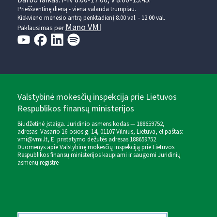
Darbo laikas: I-IV 8.00-17.00, V 8.00-15.45.
Prieššventinę dieną - viena valanda trumpiau.
Kiekvieno mėnesio antrą penktadienį 8.00 val. - 12.00 val.
Mano VMI
Paklausimas per
Valstybinė mokesčių inspekcija prie Lietuvos
Respublikos finansų ministerijos
Biudžetinė įstaiga. Juridinio asmens kodas — 188659752,
adresas: Vasario 16-osios g. 14, 01107 Vilnius, Lietuva, el.paštas:
vmi@vmi.lt
, E. pristatymo dėžutės adresas 188659752
Duomenys apie Valstybinę mokesčių inspekciją prie Lietuvos
Respublikos finansų ministerijos kaupiami ir saugomi Juridinių
asmenų registre