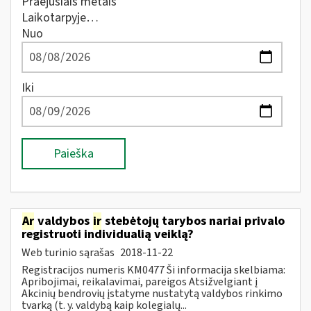
Praėjusiais metais
Laikotarpyje…
Nuo
Iki
Paieška
Ar
valdybos
ir
stebėtojų tarybos nariai privalo
registruoti individualią veiklą?
Web turinio sąrašas
2018-11-22
Registracijos numeris KM0477 Ši informacija skelbiama:
Apribojimai, reikalavimai, pareigos Atsižvelgiant į
Akcinių bendrovių įstatyme nustatytą valdybos rinkimo
tvarką (t. y. valdybą kaip kolegialų...