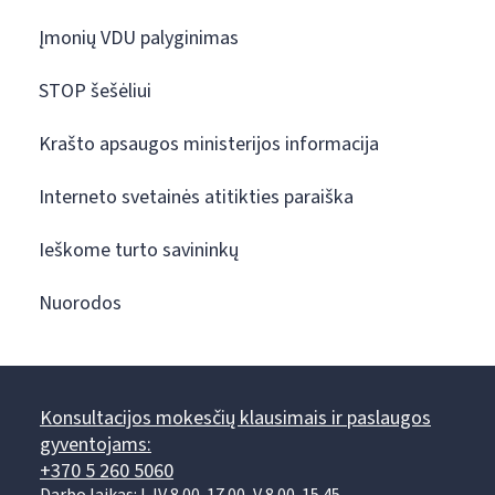
Įmonių VDU palyginimas
STOP šešėliui
Krašto apsaugos ministerijos informacija
Interneto svetainės atitikties paraiška
Ieškome turto savininkų
Nuorodos
Konsultacijos mokesčių klausimais ir paslaugos
gyventojams:
+370 5 260 5060