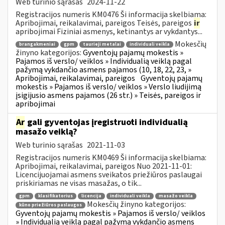
Web turinio sąrašas
2024-11-22
Registracijos numeris KM0476 Ši informacija skelbiama:
Apribojimai, reikalavimai, pareigos Teisės, pareigos
ir
apribojimai Fiziniai asmenys, ketinantys ar vykdantys...
Mokesčių
brangakmeniai
gpm
taurieji metalai
individuali veikla
žinyno kategorijos:
Gyventojų pajamų mokestis »
Pajamos iš verslo/ veiklos » Individualią veiklą pagal
pažymą vykdančio asmens pajamos (10, 18, 22, 23, »
Apribojimai, reikalavimai, pareigos
Gyventojų pajamų
mokestis » Pajamos iš verslo/ veiklos » Verslo liudijimą
įsigijusio asmens pajamos (26 str.) » Teisės, pareigos ir
apribojimai
Ar
gali gyventojas įregistruoti individualią
masažo veiklą?
Web turinio sąrašas
2021-11-03
Registracijos numeris KM0469 Ši informacija skelbiama:
Apribojimai, reikalavimai, pareigos Nuo 2021-11-01:
Licencijuojamai asmens sveikatos priežiūros paslaugai
priskiriamas ne visas masažas, o tik...
gpm
klasifikatorius
licencija
individuali veikla
masažo veikla
Mokesčių žinyno kategorijos:
kūno priežiūros paslaugos
Gyventojų pajamų mokestis » Pajamos iš verslo/ veiklos
» Individualią veiklą pagal pažymą vykdančio asmens