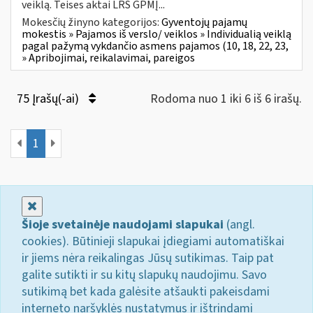
veiklą. Teises aktai LRS GPMĮ...
Mokesčių žinyno kategorijos:
Gyventojų pajamų
mokestis » Pajamos iš verslo/ veiklos » Individualią veiklą
pagal pažymą vykdančio asmens pajamos (10, 18, 22, 23,
» Apribojimai, reikalavimai, pareigos
75 Įrašų(-ai)
Rodoma nuo 1 iki 6 iš 6 irašų.
1
Uždaryti
Šioje svetainėje naudojami slapukai
(angl.
cookies). Būtinieji slapukai įdiegiami automatiškai
ir jiems nėra reikalingas Jūsų sutikimas. Taip pat
galite sutikti ir su kitų slapukų naudojimu. Savo
sutikimą bet kada galėsite atšaukti pakeisdami
interneto naršyklės nustatymus ir ištrindami