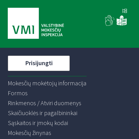
Prisijungti
Mokesčių mokėtojų informacija
Formos
Rinkmenos / Atviri duomenys
Skaičiuoklės ir pagalbininkai
Sąskaitos ir įmokų kodai
Mokesčių žinynas