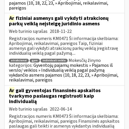
pajamos (10, 18, 22, 23, » Apribojimai, reikalavimai,
pareigos
Ar
fiziniai asmenys gali vykdyti atrakcionų
parkų veiklą neįsteigę juridinio asmens
Web turinio sąrašas
2018-11-22
Registracijos numeris KM0471 Ši informacija skelbiama:
Apribojimai, reikalavimai, pareigos Taip, fiziniai
asmenys gali vykdyti atrakcionų parkų veiklą įregistravę
individualią veiklą pagal pažymą....
Mokesčių žinyno
atrakcionai
gpm
individuali veikla
kategorijos:
Gyventojų pajamų mokestis » Pajamos iš
verslo/ veiklos » Individualią veiklą pagal pažymą
vykdančio asmens pajamos (10, 18, 22, 23, » Apribojimai,
reikalavimai, pareigos
Ar
gali gyventojas finansinės apskaitos
tvarkymo paslaugas registruoti kaip
individualią
Web turinio sąrašas
2022-06-14
Registracijos numeris KM0473 Ši informacija skelbiama:
Apribojimai, reikalavimai, pareigos Finansinės apskaitos
paslaugas gali teikti ir asmenys vykdantys individualią