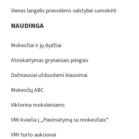
Vienas langelis prievolėms valstybei sumokėti
NAUDINGA
Mokesčiai ir jų dydžiai
Atsiskaitymas grynaisiais pinigais
Dažniausiai užduodami klausimai
Mokesčių ABC
Viktorina moksleiviams
VMI kviečia į „Pasimatymą su mokesčiais“
VMI turto aukcionai