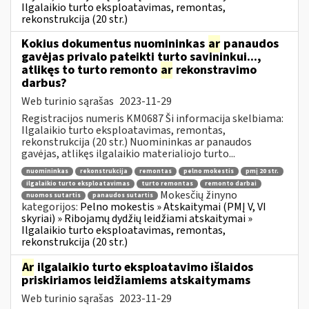
Ilgalaikio turto eksploatavimas, remontas,
rekonstrukcija (20 str.)
Kokius dokumentus nuomininkas
ar
panaudos
gavėjas privalo pateikti turto savininkui...,
atlikęs to turto remonto
ar
rekonstravimo
darbus?
Web turinio sąrašas
2023-11-29
Registracijos numeris KM0687 Ši informacija skelbiama:
Ilgalaikio turto eksploatavimas, remontas,
rekonstrukcija (20 str.) Nuomininkas ar panaudos
gavėjas, atlikęs ilgalaikio materialiojo turto...
nuomininkas
rekonstrukcija
remontas
pelno mokestis
pmį 20 str.
ilgalaikio turto eksploatavimas
turto remontas
remonto darbai
Mokesčių žinyno
nuomos sutartis
panaudos sutartis
kategorijos:
Pelno mokestis » Atskaitymai (PMĮ V, VI
skyriai) » Ribojamų dydžių leidžiami atskaitymai »
Ilgalaikio turto eksploatavimas, remontas,
rekonstrukcija (20 str.)
Ar
ilgalaikio turto eksploatavimo išlaidos
priskiriamos leidžiamiems atskaitymams
Web turinio sąrašas
2023-11-29