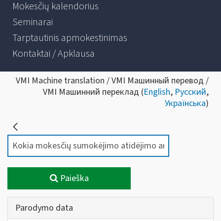
Mokesčių kalendorius
Seminarai
Tarptautinis apmokestinimas
Kontaktai / Apklausa
VMI Machine translation / VMI Машинный перевод /
VMI Машинний переклад (
English
,
Русский
,
Українська
)
Paieška
Parodymo data