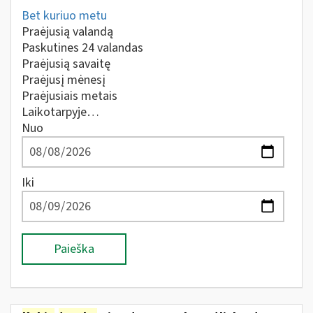
Bet kuriuo metu
Praėjusią valandą
Paskutines 24 valandas
Praėjusią savaitę
Praėjusį mėnesį
Praėjusiais metais
Laikotarpyje…
Nuo
Iki
Paieška