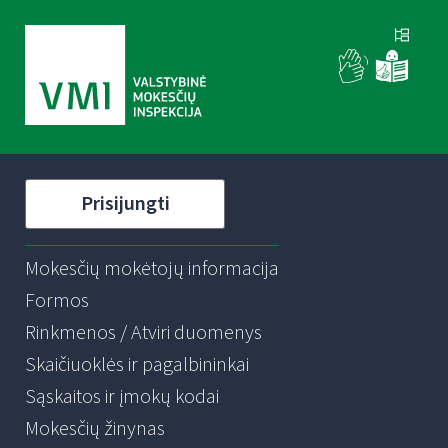
Prisijungti
Mokesčių mokėtojų informacija
Formos
Rinkmenos / Atviri duomenys
Skaičiuoklės ir pagalbininkai
Sąskaitos ir įmokų kodai
Mokesčių žinynas