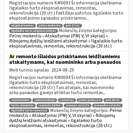
Registracijos numeris KM0693 Ši informacija skelbiama:
Ilgalaikio turto eksploatavimas, remontas,
rekonstrukcija (20 str.) Faktiškai patirtos ilgalaikio turto
eksploatavimo sąnaudos priskiriamos...
eksploatavimas
pelno mokestis
pmį 17 str.
Mokesčių žinyno kategorijos:
ilgalaikio turto eksploatavimas
Pelno mokestis » Atskaitymai (PMĮ V, VI skyriai) »
Ribojamų dydžių leidžiami atskaitymai » Ilgalaikio turto
eksploatavimas, remontas, rekonstrukcija (20 str.)
Ar
remonto išlaidos priskiriamos leidžiamiems
atskaitymams, kai nuomininko arba panaudos
Web turinio sąrašas
2024-08-29
Registracijos numeris KM0694 Ši informacija skelbiama:
Ilgalaikio turto eksploatavimas, remontas,
rekonstrukcija (20 str.) Tais atvejais, kai nuomininko
arba panaudos gavėjo atliktas turto remontas...
nuomininkas
rekonstrukcija
remontas
pelno mokestis
pmį 20 str.
turto remontas
remonto darbai
nuomos sutartis
panaudos sutartis
Mokesčių žinyno kategorijos:
Pelno
ilgalaikio turto remontas
mokestis » Atskaitymai (PMĮ V, VI skyriai) » Ribojamų
dydžių leidžiami atskaitymai » Ilgalaikio turto
eksploatavimas, remontas, rekonstrukcija (20 str.)