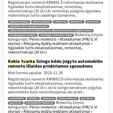
Registracijos numeris KM0691 Ši informacija skelbiama:
Ilgalaikio turto eksploatavimas, remontas,
rekonstrukcija (20 str.) Ar remontas pailgina ilgalaikio
materialiojo turto naudingo tarnavimo...
rekonstravimas
rekonstrukcija
remontas
pmį 18 str.
pmį 20 str.
ilgalaikio turto eksploatavimas
rekonstravimo verte didinama šio rekonstruoto turto įsigijimo kaina
Mokesčių žinyno
naudingąsias savybes
naudingo tarnavimo laikas
kategorijos:
Pelno mokestis » Atskaitymai (PMĮ V, VI
skyriai) » Ribojamų dydžių leidžiami atskaitymai »
Ilgalaikio turto eksploatavimas, remontas,
rekonstrukcija (20 str.)
Kokia
tvarka
lizingo būdu įsigyto automobilio
remonto išlaidos priskiriamos sąnaudoms
Web turinio sąrašas
2023-11-29
Registracijos numeris KM0692 Ši informacija skelbiama:
Ilgalaikio turto eksploatavimas, remontas,
rekonstrukcija (20 str.) Jei iš lizingo bendrovės įsigytas
automobilis buvo remontuojamas dar prieš...
automobilis
lizingas
remontas
pelno mokestis
pmį 20 str.
Mokesčių žinyno
pmį 14 str.
automobilio remontas
kategorijos:
Pelno mokestis » Atskaitymai (PMĮ V, VI
skyriai) » Ribojamų dydžių leidžiami atskaitymai »