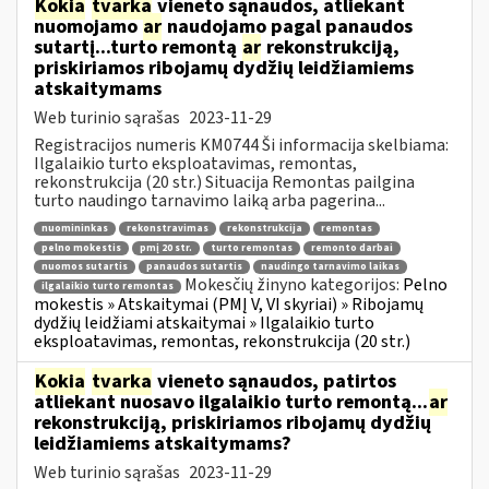
Kokia
tvarka
vieneto sąnaudos, atliekant
nuomojamo
ar
naudojamo pagal panaudos
sutartį...turto remontą
ar
rekonstrukciją,
priskiriamos ribojamų dydžių leidžiamiems
atskaitymams
Web turinio sąrašas
2023-11-29
Registracijos numeris KM0744 Ši informacija skelbiama:
Ilgalaikio turto eksploatavimas, remontas,
rekonstrukcija (20 str.) Situacija Remontas pailgina
turto naudingo tarnavimo laiką arba pagerina...
nuomininkas
rekonstravimas
rekonstrukcija
remontas
pelno mokestis
pmį 20 str.
turto remontas
remonto darbai
nuomos sutartis
panaudos sutartis
naudingo tarnavimo laikas
Mokesčių žinyno kategorijos:
Pelno
ilgalaikio turto remontas
mokestis » Atskaitymai (PMĮ V, VI skyriai) » Ribojamų
dydžių leidžiami atskaitymai » Ilgalaikio turto
eksploatavimas, remontas, rekonstrukcija (20 str.)
Kokia
tvarka
vieneto sąnaudos, patirtos
atliekant nuosavo ilgalaikio turto remontą...
ar
rekonstrukciją, priskiriamos ribojamų dydžių
leidžiamiems atskaitymams?
Web turinio sąrašas
2023-11-29