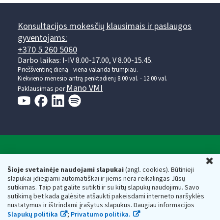
Konsultacijos mokesčių klausimais ir paslaugos
gyventojams:
+370 5 260 5060
Darbo laikas: I-IV 8.00-17.00, V 8.00-15.45.
Prieššventinę dieną - viena valanda trumpiau.
Kiekvieno mėnesio antrą penktadienį 8.00 val. - 12.00 val.
Mano VMI
Paklausimas per
Valstybinė mokesčių inspekcija prie Lietuvos
U
Respublikos finansų ministerijos
Šioje svetainėje naudojami slapukai
(angl. cookies). Būtinieji
slapukai įdiegiami automatiškai ir jiems nėra reikalingas Jūsų
Biudžetinė įstaiga. Juridinio asmens kodas — 188659752,
sutikimas. Taip pat galite sutikti ir su kitų slapukų naudojimu. Savo
adresas: Vasario 16-osios g. 14, 01107 Vilnius, Lietuva, el.paštas:
sutikimą bet kada galėsite atšaukti pakeisdami interneto naršyklės
vmi@vmi.lt
, E. pristatymo dėžutės adresas 188659752
nustatymus ir ištrindami įrašytus slapukus. Daugiau informacijos
Duomenys apie Valstybinę mokesčių inspekciją prie Lietuvos
Slapukų politika
;
Privatumo politika.
Respublikos finansų ministerijos kaupiami ir saugomi Juridinių