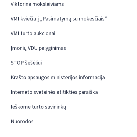
Viktorina moksleiviams
VMI kviečia į „Pasimatymą su mokesčiais“
VMI turto aukcionai
Įmonių VDU palyginimas
STOP šešėliui
Krašto apsaugos ministerijos informacija
Interneto svetainės atitikties paraiška
Ieškome turto savininkų
Nuorodos