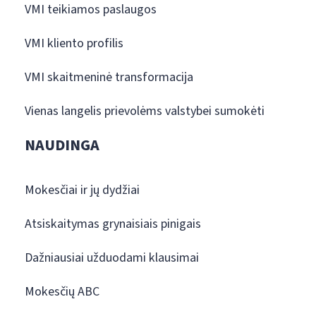
VMI teikiamos paslaugos
VMI kliento profilis
VMI skaitmeninė transformacija
Vienas langelis prievolėms valstybei sumokėti
NAUDINGA
Mokesčiai ir jų dydžiai
Atsiskaitymas grynaisiais pinigais
Dažniausiai užduodami klausimai
Mokesčių ABC