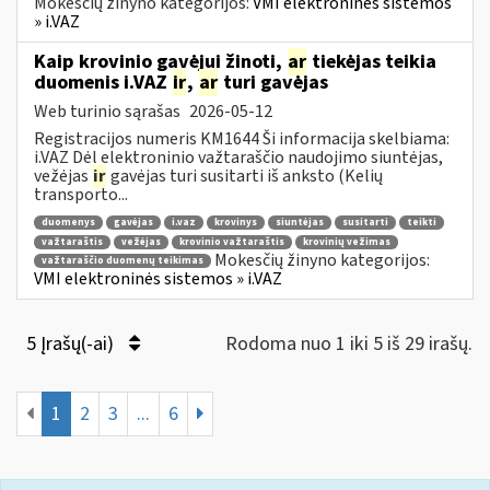
Mokesčių žinyno kategorijos:
VMI elektroninės sistemos
» i.VAZ
Kaip krovinio gavėjui žinoti,
ar
tiekėjas teikia
duomenis i.VAZ
ir
,
ar
turi gavėjas
Web turinio sąrašas
2026-05-12
Registracijos numeris KM1644 Ši informacija skelbiama:
i.VAZ Dėl elektroninio važtaraščio naudojimo siuntėjas,
vežėjas
ir
gavėjas turi susitarti iš anksto (Kelių
transporto...
duomenys
gavėjas
i.vaz
krovinys
siuntėjas
susitarti
teikti
važtaraštis
vežėjas
krovinio važtaraštis
krovinių vežimas
Mokesčių žinyno kategorijos:
važtaraščio duomenų teikimas
VMI elektroninės sistemos » i.VAZ
5 Įrašų(-ai)
Rodoma nuo 1 iki 5 iš 29 irašų.
1
2
3
...
6