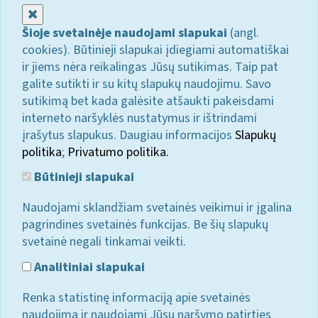
Uždaryti
Šioje svetainėje naudojami slapukai
(angl.
cookies). Būtinieji slapukai įdiegiami automatiškai
ir jiems nėra reikalingas Jūsų sutikimas. Taip pat
galite sutikti ir su kitų slapukų naudojimu. Savo
sutikimą bet kada galėsite atšaukti pakeisdami
interneto naršyklės nustatymus ir ištrindami
įrašytus slapukus. Daugiau informacijos
Slapukų
politika
;
Privatumo politika.
Būtinieji slapukai
Naudojami sklandžiam svetainės veikimui ir įgalina
pagrindines svetainės funkcijas. Be šių slapukų
svetainė negali tinkamai veikti.
Analitiniai slapukai
Renka statistinę informaciją apie svetainės
naudojimą ir naudojami Jūsų naršymo patirties