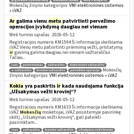
grąžinama iš parduotuvių
didmeninį sandėlį
kelių transportu.
Mokesčių žinyno kategorijos:
VMI elektroninės sistemos
» i.VAZ
Ar
galima vienu
metu
patvirtinti pervežimo
operacijos įvykdymą daugiau nei vienam
Web turinio sąrašas
2026-05-12
Registracijos numeris KM1594 Ši informacija skelbiama:
i.VAZ Vienu metu patvirtinti priėmimą vežti, pristatymą
ir
gavimą galima daugiau nei vienam važtaraščiui.
Tačiau...
i.vaz
patvirtinimas
važtaraštis
elektroninis važtaraštis
Mokesčių
e. važtaraštis
krovinio važtaraštis
pervežimo operacija
žinyno kategorijos:
VMI elektroninės sistemos » i.VAZ
Kokia
yra paskirtis
ir
kada naudojama funkcija
„Užsakymas vežti krovinį“?
Web turinio sąrašas
2026-05-12
Registracijos numeris KM1633 Ši informacija skelbiama:
i.VAZ
Mokesčių
mokėtojai, i.VAZ posistemyje pasirinkę
skiltį „Užsakymas vežti krovinį“, gali pateikti
pasirinktam...
i.vaz
važtaraštis
krovinio važtaraštis
užsakymas vežti krovinį