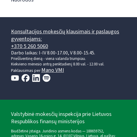
Konsultacijos mokesčių klausimais ir paslaugos
gyventojams:
+370 5 260 5060
Darbo laikas: I-IV 8.00-17.00, V 8.00-15.45.
Prieššventinę dieną - viena valanda trumpiau.
Kiekvieno mėnesio antrą penktadienį 8.00 val. - 12.00 val.
Mano VMI
Paklausimas per
Valstybinė mokesčių inspekcija prie Lietuvos
Respublikos finansų ministerijos
Biudžetinė įstaiga. Juridinio asmens kodas — 188659752,
adresas: Vasario 16-osios g. 14, 01107 Vilnius, Lietuva, el.paštas: