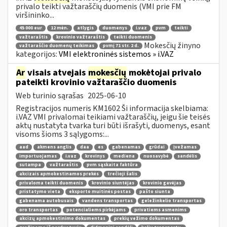
privalo teikti važtaraščių duomenis (VMI prie FM
viršininko...
45 000 eur
12 mėn.
atlygis
duomenys
i.vaz
pvm
teikti
važtaraštis
krovinio važtaraštis
teikti duomenis
Mokesčių žinyno
važtaraščio duomenų teikimas
pvmį 71 str. 2 d.
kategorijos:
VMI elektroninės sistemos » i.VAZ
Ar
visais atvejais
mokesčių
mokėtojai privalo
pateikti krovinio važtaraščio duomenis
Web turinio sąrašas
2025-06-10
Registracijos numeris KM1602 Ši informacija skelbiama:
i.VAZ VMI privalomai teikiami važtaraščių, jeigu šie teisės
aktų nustatyta tvarka turi būti išrašyti, duomenys, esant
visoms šioms 3 sąlygoms:...
aad
akmens anglis
daa
es
gabenamas
grūdai
įvežamas
importuojamas
i.vaz
krovinys
mediena
nuosavybė
sandėlis
sutampa
važtaraštis
pvm sąskaita faktūra
akcizais apmokestinamos prekės
trečioji šalis
privaloma teikti duomenis
krovinio siuntėjas
krovinio gavėjas
pristatymo vieta
eksporto muitinės postas
pašto siunta
gabenama autobusais
vandens transportas
geležinkelio transportas
oro transportas
potencialiems pirkėjams
privatiems asmenims
akcizų apmokestinimo dokumentas
prekių vežimo dokumentas