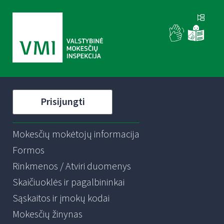
Prisijungti
Mokesčių mokėtojų informacija
Formos
Rinkmenos / Atviri duomenys
Skaičiuoklės ir pagalbininkai
Sąskaitos ir įmokų kodai
Mokesčių žinynas