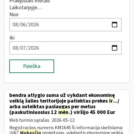
Praėjusiais metais
Laikotarpyje…
Nuo
Iki
Paieška
bendra atlygio suma už vykdant ekonominę
veiklą šalies teritorijoje patiektas prekes
ir
.../
arba suteiktas paslaugas per metus
(paskutiniuosius 12
mėn
.) viršijo 45 000 Eur
Web turinio sąrašas
2026-05-12
Registracijos numeris KM1645 Ši informacija skelbiama:
i.VAZ
Mokesčių
mokėtojas, vykdantis ekonominę veiklą,