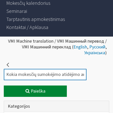
Mokesčių kalendorius
Seminarai
Tarptautinis apmokestinimas
Kontaktai / Apklausa
VMI Machine translation / VMI Машинный перевод /
VMI Машинний переклад (
English
,
Русский
,
Українська
)
Paieška
Kategorijos