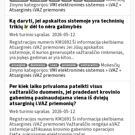
žinyno kategorijos:
VMI elektroninės sistemos » i.VAZ »
Atsarginės i.VAZ priemonės
Ką daryti, jei apskaitos sistemoje yra techninių
trikių
ir
dėl to nėra galimybės
Web turinio sąrašas
2026-05-12
Registracijos numeris KM1692 Ši informacija skelbiama:
Atsarginės i.VAZ priemonės Jei Jūsų apskaitos
sistemoje, iš kurios generuojate važtaraščio rinkmenas,
yra įvykęs gedimas ar yra kitos...
Mokesčių
atsarginė
duomenys
i.vaz
priemonė
važtaraštis
žinyno kategorijos:
VMI elektroninės sistemos » i.VAZ »
Atsarginės i.VAZ priemonės
Per kiek laiko privaloma pateikti visus
važtaraščio duomenis, jei pradedant krovinio
gabenimą pasinaudojama viena iš dviejų
atsarginių i.VAZ priemonių?
Web turinio sąrašas
2026-05-12
Registracijos numeris KM1691 Ši informacija skelbiama:
Atsarginės i.VAZ priemonės Važtaraščio rengėjui a.VAZ
sistemoje užfiksavus krovinio gabenimo operacijos
faktą, sukuriamas elektroninis įrašas...