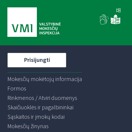
Prisijungti
Mokesčių mokėtojų informacija
Formos
Rinkmenos / Atviri duomenys
Skaičiuoklės ir pagalbininkai
Sąskaitos ir įmokų kodai
Mokesčių žinynas