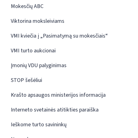
Mokesčių ABC
Viktorina moksleiviams
VMI kviečia į „Pasimatymą su mokesčiais“
VMI turto aukcionai
Įmonių VDU palyginimas
STOP šešėliui
Krašto apsaugos ministerijos informacija
Interneto svetainės atitikties paraiška
Ieškome turto savininkų