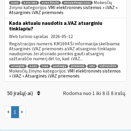
Mokesčių
a.vaz
a.vaz sms
a.vaz žinutė
sms paslauga a.vaz
žinyno kategorijos:
VMI elektroninės sistemos » i.VAZ »
Atsarginės i.VAZ priemonės
Kada aktualu naudotis a.VAZ atsarginiu
tinklapiu?
Web turinio sąrašas
2026-05-12
Registracijos numeris KM1694 Ši informacija skelbiama:
Atsarginės i.VAZ priemonės a.VAZ atsarginio tinklapio
naudojimas Jei atsirado poreikis gauti atsarginį
važtaraščio numerį dėl to, kad: i.VAZ...
atsarginė
a.vaz
i.vaz
paslauga
priemonė
sms
važtaraštis
Mokesčių žinyno kategorijos:
VMI elektroninės sistemos
» i.VAZ » Atsarginės i.VAZ priemonės
50 Įrašų(-ai)
Rodoma nuo 1 iki 8 iš 8 irašų.
1