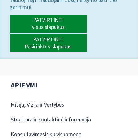
naudojimą ir naudojami Jūsų naršymo patirties
gerinimui.
PATVIRTINTI
Visus slapukus
PATVIRTINTI
Pasirinktus slapukus
APIE VMI
Misija, Vizija ir Vertybės
Struktūra ir kontaktinė informacija
Konsultavimasis su visuomene