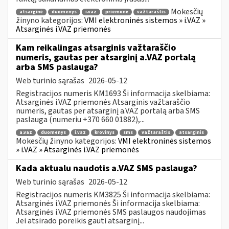
Mokesčių
atsarginė
duomenys
i.vaz
priemonė
važtaraštis
žinyno kategorijos:
VMI elektroninės sistemos » i.VAZ »
Atsarginės i.VAZ priemonės
Kam reikalingas atsarginis važtaraščio
numeris, gautas per atsarginį a.VAZ portalą
arba SMS paslauga?
Web turinio sąrašas
2026-05-12
Registracijos numeris KM1693 Ši informacija skelbiama:
Atsarginės i.VAZ priemonės Atsarginis važtaraščio
numeris, gautas per atsarginį a.VAZ portalą arba SMS
paslauga (numeriu +370 660 01882),...
a.vaz
duomenys
i.vaz
krovinys
sms
važtaraštis
atsarginis
Mokesčių žinyno kategorijos:
VMI elektroninės sistemos
» i.VAZ » Atsarginės i.VAZ priemonės
Kada aktualu naudotis a.VAZ SMS paslauga?
Web turinio sąrašas
2026-05-12
Registracijos numeris KM3825 Ši informacija skelbiama:
Atsarginės i.VAZ priemonės Ši informacija skelbiama:
Atsarginės i.VAZ priemonės SMS paslaugos naudojimas
Jei atsirado poreikis gauti atsarginį...