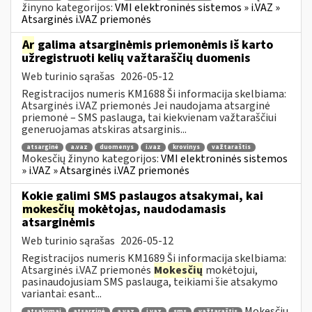
žinyno kategorijos:
VMI elektroninės sistemos » i.VAZ »
Atsarginės i.VAZ priemonės
Ar
galima atsarginėmis priemonėmis iš karto
užregistruoti kelių važtaraščių duomenis
Web turinio sąrašas
2026-05-12
Registracijos numeris KM1688 Ši informacija skelbiama:
Atsarginės i.VAZ priemonės Jei naudojama atsarginė
priemonė – SMS paslauga, tai kiekvienam važtaraščiui
generuojamas atskiras atsarginis...
atsarginė
a.vaz
duomenys
i.vaz
krovinys
važtaraštis
Mokesčių žinyno kategorijos:
VMI elektroninės sistemos
» i.VAZ » Atsarginės i.VAZ priemonės
Kokie galimi SMS paslaugos atsakymai, kai
mokesčių
mokėtojas, naudodamasis
atsarginėmis
Web turinio sąrašas
2026-05-12
Registracijos numeris KM1689 Ši informacija skelbiama:
Atsarginės i.VAZ priemonės
Mokesčių
mokėtojui,
pasinaudojusiam SMS paslauga, teikiami šie atsakymo
variantai: esant...
Mokesčių
atsakymai
atsarginė
a.vaz
i.vaz
sms
važtaraštis