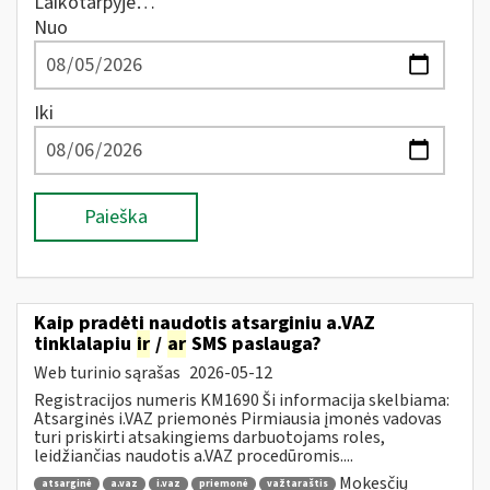
Laikotarpyje…
Nuo
Iki
Paieška
Kaip pradėti naudotis atsarginiu a.VAZ
tinklalapiu
ir
/
ar
SMS paslauga?
Web turinio sąrašas
2026-05-12
Registracijos numeris KM1690 Ši informacija skelbiama:
Atsarginės i.VAZ priemonės Pirmiausia įmonės vadovas
turi priskirti atsakingiems darbuotojams roles,
leidžiančias naudotis a.VAZ procedūromis....
Mokesčių
atsarginė
a.vaz
i.vaz
priemonė
važtaraštis