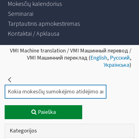
Mokesčių kalendorius
Seminarai
Tarptautinis apmokestinimas
Kontaktai / Apklausa
VMI Machine translation / VMI Машинный перевод /
VMI Машинний переклад (
English
,
Русский
,
Українська
)
Paieška
Kategorijos