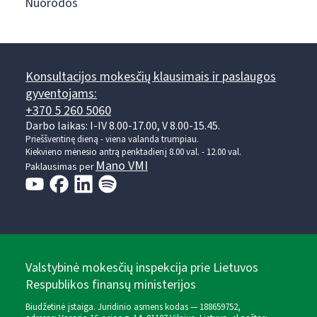
Nuorodos
Konsultacijos mokesčių klausimais ir paslaugos
gyventojams:
+370 5 260 5060
Darbo laikas: I-IV 8.00-17.00, V 8.00-15.45.
Prieššventinę dieną - viena valanda trumpiau.
Kiekvieno mėnesio antrą penktadienį 8.00 val. - 12.00 val.
Mano VMI
Paklausimas per
Valstybinė mokesčių inspekcija prie Lietuvos
Respublikos finansų ministerijos
Biudžetinė įstaiga. Juridinio asmens kodas — 188659752,