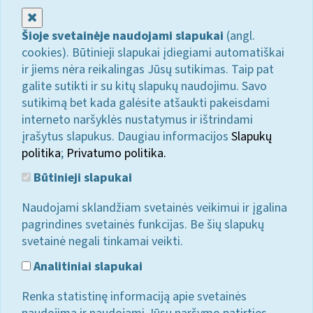
Uždaryti
Šioje svetainėje naudojami slapukai
(angl.
cookies). Būtinieji slapukai įdiegiami automatiškai
ir jiems nėra reikalingas Jūsų sutikimas. Taip pat
galite sutikti ir su kitų slapukų naudojimu. Savo
sutikimą bet kada galėsite atšaukti pakeisdami
interneto naršyklės nustatymus ir ištrindami
įrašytus slapukus. Daugiau informacijos
Slapukų
politika
;
Privatumo politika.
Būtinieji slapukai
Naudojami sklandžiam svetainės veikimui ir įgalina
pagrindines svetainės funkcijas. Be šių slapukų
svetainė negali tinkamai veikti.
Analitiniai slapukai
Renka statistinę informaciją apie svetainės