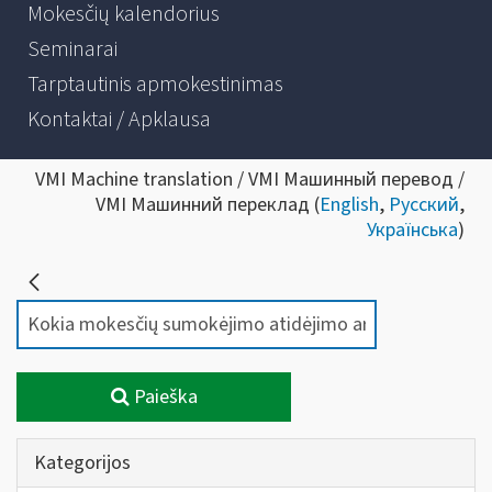
Mokesčių kalendorius
Seminarai
Tarptautinis apmokestinimas
Kontaktai / Apklausa
VMI Machine translation / VMI Машинный перевод /
VMI Машинний переклад (
English
,
Русский
,
Українська
)
Paieška
Kategorijos