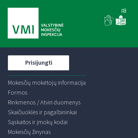
Prisijungti
Mokesčių mokėtojų informacija
Formos
Rinkmenos / Atviri duomenys
Skaičiuoklės ir pagalbininkai
Sąskaitos ir įmokų kodai
Mokesčių žinynas