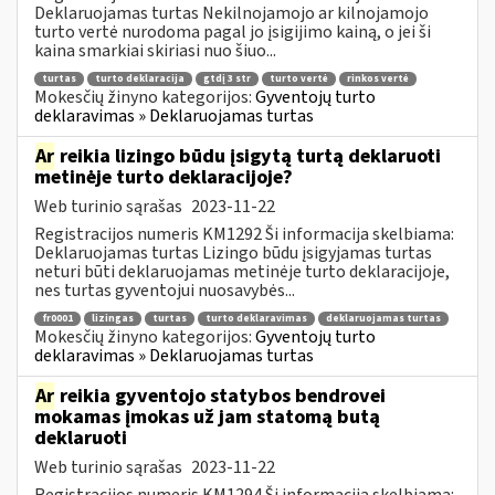
Deklaruojamas turtas Nekilnojamojo ar kilnojamojo
turto vertė nurodoma pagal jo įsigijimo kainą, o jei ši
kaina smarkiai skiriasi nuo šiuo...
turtas
turto deklaracija
gtdį 3 str
turto vertė
rinkos vertė
Mokesčių žinyno kategorijos:
Gyventojų turto
deklaravimas » Deklaruojamas turtas
Ar
reikia lizingo būdu įsigytą turtą deklaruoti
metinėje turto deklaracijoje?
Web turinio sąrašas
2023-11-22
Registracijos numeris KM1292 Ši informacija skelbiama:
Deklaruojamas turtas Lizingo būdu įsigyjamas turtas
neturi būti deklaruojamas metinėje turto deklaracijoje,
nes turtas gyventojui nuosavybės...
fr0001
lizingas
turtas
turto deklaravimas
deklaruojamas turtas
Mokesčių žinyno kategorijos:
Gyventojų turto
deklaravimas » Deklaruojamas turtas
Ar
reikia gyventojo statybos bendrovei
mokamas įmokas už jam statomą butą
deklaruoti
Web turinio sąrašas
2023-11-22
Registracijos numeris KM1294 Ši informacija skelbiama: