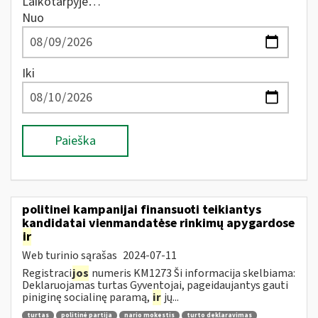
Laikotarpyje…
Nuo
Iki
Paieška
politinei kampanijai finansuoti teikiantys
kandidatai vienmandatėse rinkimų apygardose
ir
Web turinio sąrašas
2024-07-11
Registraci
jos
numeris KM1273 Ši informacija skelbiama:
Deklaruojamas turtas Gyventojai, pageidaujantys gauti
piniginę socialinę paramą,
ir
jų...
turtas
politinė partija
nario mokestis
turto deklaravimas