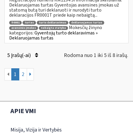
Deklaruojamas turtas Gyventojas avansines įmokas už
statomą butą turi deklaruoti ir nurodyti turto
deklaracijos FR0001T priede kaip nebaigtą...
fr0001
turtas
turto deklaravimas
deklaruojamas turtas
Mokesčių žinyno
avansinės įmokos
nebaigta statyba
kategorijos:
Gyventojų turto deklaravimas »
Deklaruojamas turtas
5 Įrašų(-ai)
Rodoma nuo 1 iki 5 iš 8 irašų.
1
2
APIE VMI
Misija, Vizija ir Vertybės