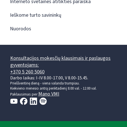
Interneto svetainės atitikties paraiška
Ieškome turto savininkų
Nuorodos
Konsultacijos mokesčių klausimais ir paslaugos
gyventojams:
+370 5 260 5060
Darbo laikas: I-IV 8.00-17.00, V 8.00-15.45.
Prieššventinę dieną - viena valanda trumpiau.
Kiekvieno mėnesio antrą penktadienį 8.00 val. - 12.00 val.
Mano VMI
Paklausimas per