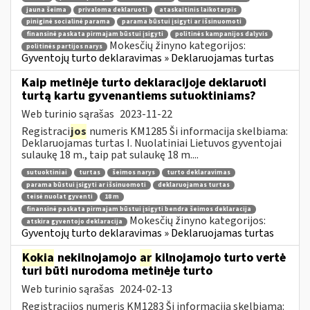
jauna šeima
privaloma deklaruoti
ataskaitinis laikotarpis
piniginė socialinė parama
parama būstui įsigyti ar išsinuomoti
finansinė paskata pirmajam būstui įsigyti
politinės kampanijos dalyvis
Mokesčių žinyno kategorijos:
politinės partijos narys
Gyventojų turto deklaravimas » Deklaruojamas turtas
Kaip metinėje turto deklaracijoje deklaruoti
turtą kartu gyvenantiems sutuoktiniams?
Web turinio sąrašas
2023-11-22
Registraci
jos
numeris KM1285 Ši informacija skelbiama:
Deklaruojamas turtas I. Nuolatiniai Lietuvos gyventojai
sulaukę 18 m., taip pat sulaukę 18 m....
sutuoktiniai
turtas
šeimos narys
turto deklaravimas
parama būstui įsigyti ar išsinuomoti
deklaruojamas turtas
teisė nuolat gyventi
18 m
finansinė paskata pirmajam būstui įsigyti bendra šeimos deklaracija
Mokesčių žinyno kategorijos:
atskira gyventojo deklaracija
Gyventojų turto deklaravimas » Deklaruojamas turtas
Kokia
nekilnojamojo
ar
kilnojamojo turto vertė
turi būti nurodoma metinėje turto
Web turinio sąrašas
2024-02-13
Registracijos numeris KM1283 Ši informacija skelbiama: