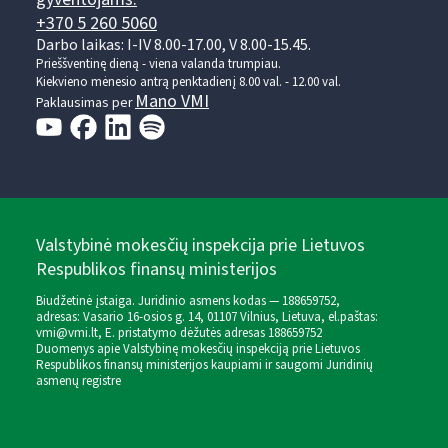
+370 5 260 5060
Darbo laikas: I-IV 8.00-17.00, V 8.00-15.45.
Prieššventinę dieną - viena valanda trumpiau.
Kiekvieno mėnesio antrą penktadienį 8.00 val. - 12.00 val.
Mano VMI
Paklausimas per
Valstybinė mokesčių inspekcija prie Lietuvos
Respublikos finansų ministerijos
Biudžetinė įstaiga. Juridinio asmens kodas — 188659752,
adresas: Vasario 16-osios g. 14, 01107 Vilnius, Lietuva, el.paštas:
vmi@vmi.lt
, E. pristatymo dėžutės adresas 188659752
Duomenys apie Valstybinę mokesčių inspekciją prie Lietuvos
Respublikos finansų ministerijos kaupiami ir saugomi Juridinių
asmenų registre