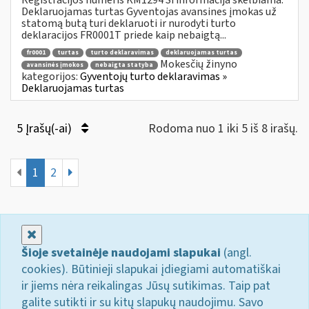
Deklaruojamas turtas Gyventojas avansines įmokas už
statomą butą turi deklaruoti ir nurodyti turto
deklaracijos FR0001T priede kaip nebaigtą...
fr0001
turtas
turto deklaravimas
deklaruojamas turtas
Mokesčių žinyno
avansinės įmokos
nebaigta statyba
kategorijos:
Gyventojų turto deklaravimas »
Deklaruojamas turtas
5 Įrašų(-ai)
Rodoma nuo 1 iki 5 iš 8 irašų.
1
2
Uždaryti
Šioje svetainėje naudojami slapukai
(angl.
cookies). Būtinieji slapukai įdiegiami automatiškai
ir jiems nėra reikalingas Jūsų sutikimas. Taip pat
galite sutikti ir su kitų slapukų naudojimu. Savo