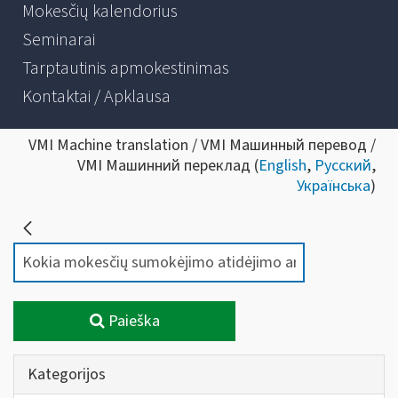
Mokesčių kalendorius
Seminarai
Tarptautinis apmokestinimas
Kontaktai / Apklausa
VMI Machine translation / VMI Машинный перевод /
VMI Машинний переклад (
English
,
Русский
,
Українська
)
Paieška
Kategorijos