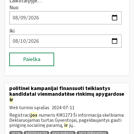
Laikotarpyje…
Nuo
Iki
Paieška
politinei kampanijai finansuoti teikiantys
kandidatai vienmandatėse rinkimų apygardose
ir
Web turinio sąrašas
2024-07-11
Registraci
jos
numeris KM1273 Ši informacija skelbiama:
Deklaruojamas turtas Gyventojai, pageidaujantys gauti
piniginę socialinę paramą,
ir
jų...
turtas
politinė partija
nario mokestis
turto deklaravimas