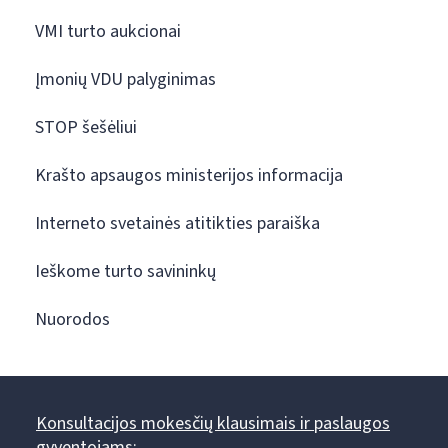
VMI turto aukcionai
Įmonių VDU palyginimas
STOP šešėliui
Krašto apsaugos ministerijos informacija
Interneto svetainės atitikties paraiška
Ieškome turto savininkų
Nuorodos
Konsultacijos mokesčių klausimais ir paslaugos
gyventojams: