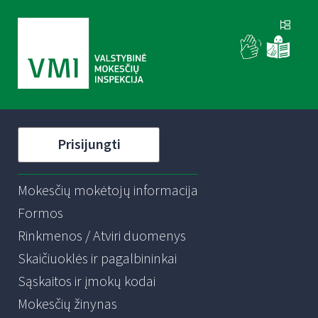
Prisijungti
Mokesčių mokėtojų informacija
Formos
Rinkmenos / Atviri duomenys
Skaičiuoklės ir pagalbininkai
Sąskaitos ir įmokų kodai
Mokesčių žinynas