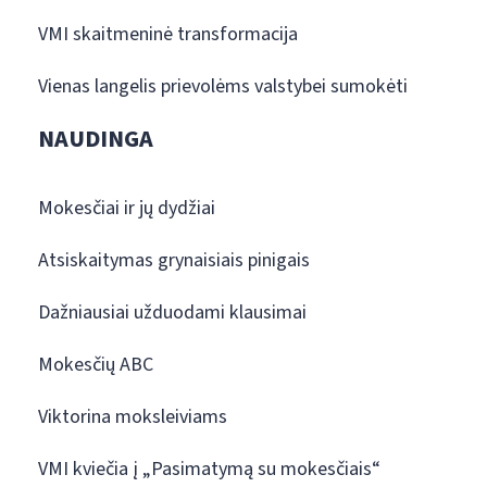
VMI skaitmeninė transformacija
Vienas langelis prievolėms valstybei sumokėti
NAUDINGA
Mokesčiai ir jų dydžiai
Atsiskaitymas grynaisiais pinigais
Dažniausiai užduodami klausimai
Mokesčių ABC
Viktorina moksleiviams
VMI kviečia į „Pasimatymą su mokesčiais“