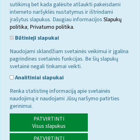
sutikimą bet kada galėsite atšaukti pakeisdami
interneto naršyklės nustatymus ir ištrindami
įrašytus slapukus. Daugiau informacijos
Slapukų
politika
;
Privatumo politika.
Būtinieji slapukai
Naudojami sklandžiam svetainės veikimui ir įgalina
pagrindines svetainės funkcijas. Be šių slapukų
svetainė negali tinkamai veikti.
Analitiniai slapukai
Renka statistinę informaciją apie svetainės
naudojimą ir naudojami Jūsų naršymo patirties
gerinimui.
PATVIRTINTI
Visus slapukus
PATVIRTINTI