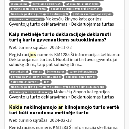
jauna šeima
privaloma deklaruoti
ataskaitinis laikotarpis
piniginė socialinė parama
parama būstui įsigyti ar išsinuomoti
finansinė paskata pirmajam būstui įsigyti
politinės kampanijos dalyvis
Mokesčių žinyno kategorijos:
politinės partijos narys
Gyventojų turto deklaravimas » Deklaruojamas turtas
Kaip metinėje turto deklaracijoje deklaruoti
turtą kartu gyvenantiems sutuoktiniams?
Web turinio sąrašas
2023-11-22
Registraci
jos
numeris KM1285 Ši informacija skelbiama:
Deklaruojamas turtas I. Nuolatiniai Lietuvos gyventojai
sulaukę 18 m., taip pat sulaukę 18 m....
sutuoktiniai
turtas
šeimos narys
turto deklaravimas
parama būstui įsigyti ar išsinuomoti
deklaruojamas turtas
teisė nuolat gyventi
18 m
finansinė paskata pirmajam būstui įsigyti bendra šeimos deklaracija
Mokesčių žinyno kategorijos:
atskira gyventojo deklaracija
Gyventojų turto deklaravimas » Deklaruojamas turtas
Kokia
nekilnojamojo
ar
kilnojamojo turto vertė
turi būti nurodoma metinėje turto
Web turinio sąrašas
2024-02-13
Registracijos numeris KM1283 Ši informacija skelbiama: