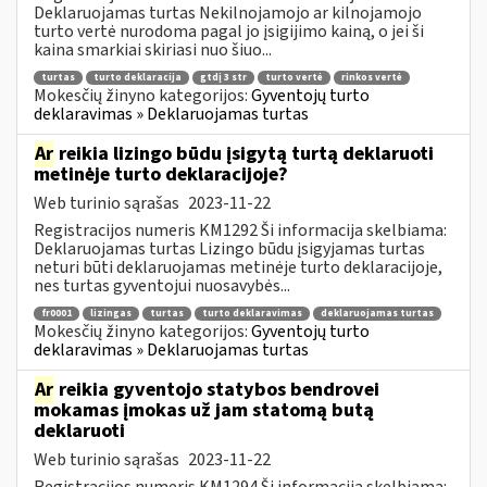
Deklaruojamas turtas Nekilnojamojo ar kilnojamojo
turto vertė nurodoma pagal jo įsigijimo kainą, o jei ši
kaina smarkiai skiriasi nuo šiuo...
turtas
turto deklaracija
gtdį 3 str
turto vertė
rinkos vertė
Mokesčių žinyno kategorijos:
Gyventojų turto
deklaravimas » Deklaruojamas turtas
Ar
reikia lizingo būdu įsigytą turtą deklaruoti
metinėje turto deklaracijoje?
Web turinio sąrašas
2023-11-22
Registracijos numeris KM1292 Ši informacija skelbiama:
Deklaruojamas turtas Lizingo būdu įsigyjamas turtas
neturi būti deklaruojamas metinėje turto deklaracijoje,
nes turtas gyventojui nuosavybės...
fr0001
lizingas
turtas
turto deklaravimas
deklaruojamas turtas
Mokesčių žinyno kategorijos:
Gyventojų turto
deklaravimas » Deklaruojamas turtas
Ar
reikia gyventojo statybos bendrovei
mokamas įmokas už jam statomą butą
deklaruoti
Web turinio sąrašas
2023-11-22
Registracijos numeris KM1294 Ši informacija skelbiama: