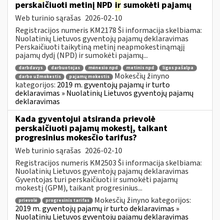
perskaičiuoti metinį NPD
ir
sumokėti pajamų
Web turinio sąrašas
2026-02-10
Registracijos numeris KM2178 Ši informacija skelbiama:
Nuolatinių Lietuvos gyventojų pajamų deklaravimas
Perskaičiuoti taikytiną metinį neapmokestinąmąjį
pajamų dydį (NPD) ir sumokėti pajamų...
darbdavys
darbuotojas
mėnesio npd
metinis npd
ligos pašalpa
Mokesčių žinyno
darbo užmokestis
pajamų mokestis
kategorijos:
2019 m. gyventojų pajamų ir turto
deklaravimas » Nuolatinių Lietuvos gyventojų pajamų
deklaravimas
Kada gyventojui atsiranda prievolė
perskaičiuoti pajamų mokestį, taikant
progresinius mokesčio tarifus?
Web turinio sąrašas
2026-02-10
Registracijos numeris KM2503 Ši informacija skelbiama:
Nuolatinių Lietuvos gyventojų pajamų deklaravimas
Gyventojas turi perskaičiuoti ir sumokėti pajamų
mokestį (GPM), taikant progresinius...
Mokesčių žinyno kategorijos:
prievolė
progresinis tarifas
2019 m. gyventojų pajamų ir turto deklaravimas »
Nuolatinių Lietuvos gyventojų pajamų deklaravimas