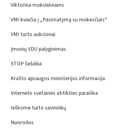
Viktorina moksleiviams
VMI kviečia į „Pasimatymą su mokesčiais“
VMI turto aukcionai
Įmonių VDU palyginimas
STOP šešėliui
Krašto apsaugos ministerijos informacija
Interneto svetainės atitikties paraiška
Ieškome turto savininkų
Nuorodos