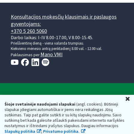
Konsultacijos mokesčių klausimais ir paslaugos
gyventojams:
+370 5 260 5060
Darbo laikas: I-IV 8.00-17.00, V 8.00-15.45.
Prieššventinę dieną - viena valanda trumpiau.
Kiekvieno mėnesio antrą penktadienį 8.00 val. - 12.00 val.
Mano VMI
Paklausimas per
Valstybinė mokesčių inspekcija prie Lietuvos
U
Respublikos finansų ministerijos
Šioje svetainėje naudojami slapukai
(angl. cookies). Būtinieji
slapukai įdiegiami automatiškai ir jiems nėra reikalingas Jūsų
Biudžetinė įstaiga. Juridinio asmens kodas — 188659752,
sutikimas. Taip pat galite sutikti ir su kitų slapukų naudojimu. Savo
adresas: Vasario 16-osios g. 14, 01107 Vilnius, Lietuva, el.paštas:
sutikimą bet kada galėsite atšaukti pakeisdami interneto naršyklės
vmi@vmi.lt
, E. pristatymo dėžutės adresas 188659752
nustatymus ir ištrindami įrašytus slapukus. Daugiau informacijos
Duomenys apie Valstybinę mokesčių inspekciją prie Lietuvos
Slapukų politika
;
Privatumo politika.
Respublikos finansų ministerijos kaupiami ir saugomi Juridinių