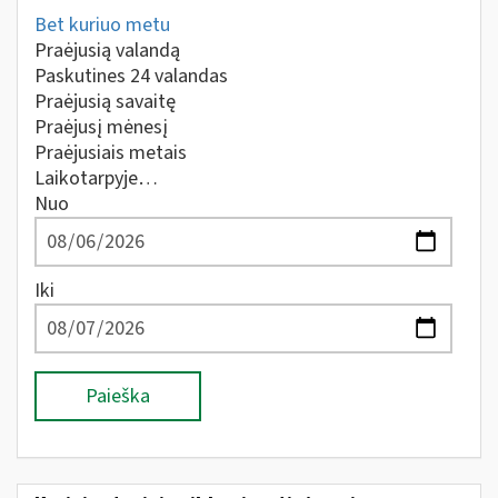
Bet kuriuo metu
Praėjusią valandą
Paskutines 24 valandas
Praėjusią savaitę
Praėjusį mėnesį
Praėjusiais metais
Laikotarpyje…
Nuo
Iki
Paieška