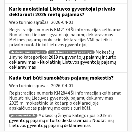
Kurie nuolatiniai Lietuvos gyventojai privalo
deklaruoti 2025 metų pajamas?
Web turinio sąrašas
2026-04-01
Registracijos numeris KM2174 Ši informacija skelbiama:
Nuolatinių Lietuvos gyventojų pajamų deklaravimas
Metines pajamų mokesčio deklaracijas VMI pateikti
privalo nuolatiniai Lietuvos gyventojai,...
Mokesčių
deklaruojamos pajamos
nuolatinis lietuvos gyventojas
žinyno kategorijos:
2019 m. gyventojų pajamų ir turto
deklaravimas » Nuolatinių Lietuvos gyventojų pajamų
deklaravimas
Kada turi būti sumokėtas pajamų mokestis?
Web turinio sąrašas
2026-04-01
Registracijos numeris KM2844 Ši informacija skelbiama:
Nuolatinių Lietuvos gyventojų pajamų deklaravimas
2025 m. mokestinio laikotarpio deklaracijoje
apskaičiuotas pajamų mokestis turi būti...
Mokesčių žinyno kategorijos:
2019 m.
pajamų mokestis
gyventojų pajamų ir turto deklaravimas » Nuolatinių
Lietuvos gyventojų pajamų deklaravimas