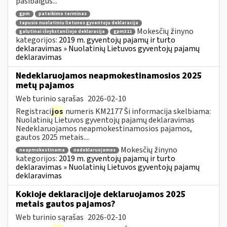
pasibaigus...
gpm
pateikimo terminas
tapusio nuolatiniu lietuvos gyventoju deklaracija
Mokesčių žinyno
galutinai išvykstančiojo deklaracija
gpm311
kategorijos:
2019 m. gyventojų pajamų ir turto
deklaravimas » Nuolatinių Lietuvos gyventojų pajamų
deklaravimas
Nedeklaruojamos neapmokestinamosios 2025
metų pajamos
Web turinio sąrašas
2026-02-10
Registraci
jos
numeris KM2177 Ši informacija skelbiama:
Nuolatinių Lietuvos gyventojų pajamų deklaravimas
Nedeklaruojamos neapmokestinamosios pajamos,
gautos 2025 metais....
Mokesčių žinyno
neapmokestinama
nedeklaruojamos
kategorijos:
2019 m. gyventojų pajamų ir turto
deklaravimas » Nuolatinių Lietuvos gyventojų pajamų
deklaravimas
Kokioje deklaracijoje deklaruojamos 2025
metais gautos pajamos?
Web turinio sąrašas
2026-02-10