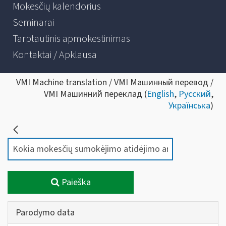
Mokesčių kalendorius
Seminarai
Tarptautinis apmokestinimas
Kontaktai / Apklausa
VMI Machine translation / VMI Машинный перевод /
VMI Машинний переклад (
English
,
Русский
,
Українська
)
Paieška
Parodymo data