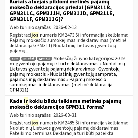
Kuriais atvejais pildomi metinės pajamų
mokesčio deklaracijos priedai (GPM311B,
GPM311C, GPM311H, GPM311D, GPM311E,
GPM311F, GPM311G)?
Web turinio sąrašas
2026-02-13
Registraci
jos
numeris KM2473 Ši informacija skelbiama:
Pajamų mokesčio sumokėjimas ir deklaravimas (metinė
deklaracija GPM311) Nuolatinių Lietuvos gyventojų
pajamų...
Mokesčių žinyno kategorijos:
2019
gpm
priedai
gpm311
m. gyventojų pajamų ir turto deklaravimas » Nuolatinių
Lietuvos gyventojų pajamų deklaravimas
Gyventojų
pajamų mokestis » Nuolatinių gyventojų samprata,
pajamos ir jų deklaravimas » Pajamų mokesčio
sumokėjimas ir deklaravimas (metinė deklaracija
GPM311)
Kada
ir
kokiu būdu teikiama metinės pajamų
mokesčio deklaracijos GPM311 forma?
Web turinio sąrašas
2026-03-31
Registraci
jos
numeris KM2485 Ši informacija skelbiama:
Nuolatinių Lietuvos gyventojų pajamų deklaravimas
Pateikimo terminas Deklaracija turi būti pateikta