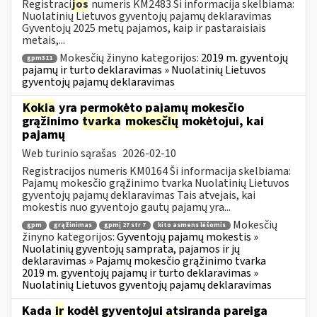
Registraci
jos
numeris KM2483 Ši informacija skelbiama:
Nuolatinių Lietuvos gyventojų pajamų deklaravimas
Gyventojų 2025 metų pajamos, kaip ir pastaraisiais
metais,...
Mokesčių žinyno kategorijos:
2019 m. gyventojų
gpm311
pajamų ir turto deklaravimas » Nuolatinių Lietuvos
gyventojų pajamų deklaravimas
Kokia
yra permokėto pajamų mokesčio
grąžinimo
tvarka
mokesčių
mokėtojui, kai
pajamų
Web turinio sąrašas
2026-02-10
Registracijos numeris KM0164 Ši informacija skelbiama:
Pajamų mokesčio grąžinimo tvarka Nuolatinių Lietuvos
gyventojų pajamų deklaravimas Tais atvejais, kai
mokestis nuo gyventojo gautų pajamų yra...
Mokesčių
gpm
grąžinimas
gpmį 27 str 7
kito asmens lėšomis
žinyno kategorijos:
Gyventojų pajamų mokestis »
Nuolatinių gyventojų samprata, pajamos ir jų
deklaravimas » Pajamų mokesčio grąžinimo tvarka
2019 m. gyventojų pajamų ir turto deklaravimas »
Nuolatinių Lietuvos gyventojų pajamų deklaravimas
Kada
ir
kodėl gyventojui atsiranda pareiga