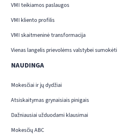
VMI teikiamos paslaugos
VMI kliento profilis
VMI skaitmeninė transformacija
Vienas langelis prievolėms valstybei sumokėti
NAUDINGA
Mokesčiai ir jų dydžiai
Atsiskaitymas grynaisiais pinigais
Dažniausiai užduodami klausimai
Mokesčių ABC