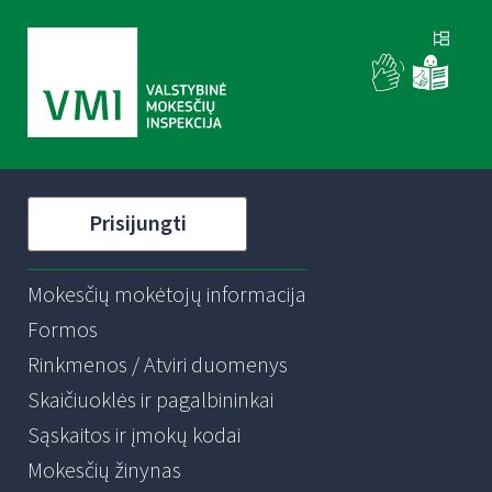
Prisijungti
Mokesčių mokėtojų informacija
Formos
Rinkmenos / Atviri duomenys
Skaičiuoklės ir pagalbininkai
Sąskaitos ir įmokų kodai
Mokesčių žinynas