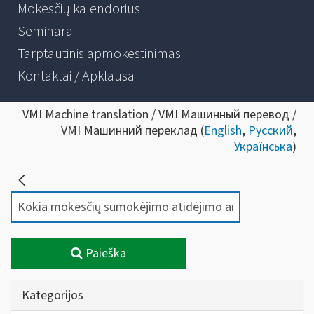
Mokesčių kalendorius
Seminarai
Tarptautinis apmokestinimas
Kontaktai / Apklausa
VMI Machine translation / VMI Машинный перевод /
VMI Машинний переклад (
English
,
Русский
,
Українська
)
Paieška
Kategorijos