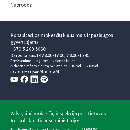
Nuorodos
Konsultacijos mokesčių klausimais ir paslaugos
gyventojams:
+370 5 260 5060
Darbo laikas: I-IV 8.00-17.00, V 8.00-15.45.
Prieššventinę dieną - viena valanda trumpiau.
Kiekvieno mėnesio antrą penktadienį 8.00 val. - 12.00 val.
Mano VMI
Paklausimas per
Valstybinė mokesčių inspekcija prie Lietuvos
Respublikos finansų ministerijos
Biudžetinė įstaiga. Juridinio asmens kodas — 188659752,