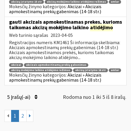
akcizų įstatymo 15 str
akcizų mokėjimo laikino atidėjimo režimas
amlar
Mokesčių žinyno kategorijos:
Akcizai » Akcizais
apmokestinamų prekių gabenimas (14-18 str.)
gauti akcizais apmokestinamas prekes, kurioms
taikomas akcizų mokėjimo laikino
atidėjimo
Web turinio sąrašas
2023-04-05
Registracijos numeris KM1461 Ši informacija skelbiama:
Akcizais apmokestinamų prekių gabenimas (14-18 str.)
Akcizais apmokestinamos prekės, kurioms taikomas
akcizų mokėjimo laikino atidėjimo...
akcizai
akcizais apmokestinamų prekių gabenimas
akcizų mokėjimo laikino atidėjimo režimas
akcizų įstatymo 16 str
amlar
Mokesčių žinyno kategorijos:
Akcizai » Akcizais
apmokestinamų prekių gabenimas (14-18 str.)
5 Įrašų(-ai)
Rodoma nuo 1 iki 5 iš 8 irašų.
1
2