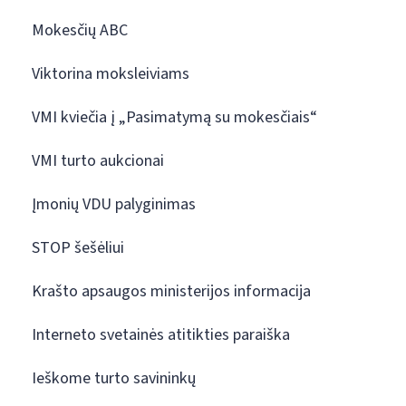
Mokesčių ABC
Viktorina moksleiviams
VMI kviečia į „Pasimatymą su mokesčiais“
VMI turto aukcionai
Įmonių VDU palyginimas
STOP šešėliui
Krašto apsaugos ministerijos informacija
Interneto svetainės atitikties paraiška
Ieškome turto savininkų