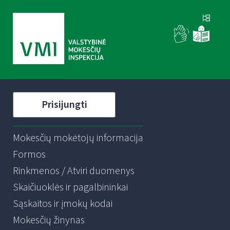
Prisijungti
Mokesčių mokėtojų informacija
Formos
Rinkmenos / Atviri duomenys
Skaičiuoklės ir pagalbininkai
Sąskaitos ir įmokų kodai
Mokesčių žinynas