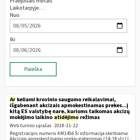
Praėjusiais metais
Laikotarpyje…
Nuo
Iki
Paieška
Ar
keliami krovinio saugumo reikalavimai,
išgabenant akcizais apmokestinamas prekes...į
kitą ES valstybę narę, kurioms taikomas akcizų
mokėjimo laikino
atidėjimo
režimas
Web turinio sąrašas
2018-11-22
Registracijos numeris KM1456 Ši informacija skelbiama:
Akcizais apmokestinamų prekių gabenimas (14-18 str.) Į