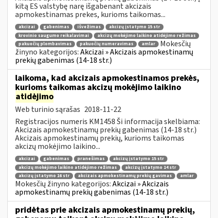
kitą ES valstybę narę išgabenant akcizais
apmokestinamas prekes, kurioms taikomas...
akcizai
gabenimas
išvežimas
akcizų įstatymo 15 str
krovinio saugumo reikalavimai
akcizų mokėjimo laikino atidėjimo režimas
Mokesčių
pakuočių plombavimas
pakuočių numeravimas
amlar
žinyno kategorijos:
Akcizai » Akcizais apmokestinamų
prekių gabenimas (14-18 str.)
laikoma, kad akcizais apmokestinamos prekės,
kurioms taikomas akcizų mokėjimo laikino
atidėjimo
Web turinio sąrašas
2018-11-22
Registracijos numeris KM1458 Ši informacija skelbiama:
Akcizais apmokestinamų prekių gabenimas (14-18 str.)
Akcizais apmokestinamų prekių, kurioms taikomas
akcizų mokėjimo laikino...
akcizai
gabenimas
pranešimas
akcizų įstatymo 15 str
akcizų mokėjimo laikino atidėjimo režimas
akcizų įstatymo 14 str
akcizų įstatymo 16 str
akcizais apmokestinamų prekių gavimas
amlar
Mokesčių žinyno kategorijos:
Akcizai » Akcizais
apmokestinamų prekių gabenimas (14-18 str.)
pridėtas prie akcizais apmokestinamų prekių,