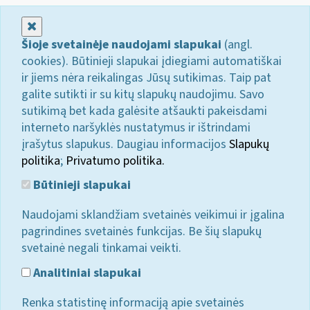
Uždaryti
Šioje svetainėje naudojami slapukai
(angl.
cookies). Būtinieji slapukai įdiegiami automatiškai
ir jiems nėra reikalingas Jūsų sutikimas. Taip pat
galite sutikti ir su kitų slapukų naudojimu. Savo
sutikimą bet kada galėsite atšaukti pakeisdami
interneto naršyklės nustatymus ir ištrindami
įrašytus slapukus. Daugiau informacijos
Slapukų
politika
;
Privatumo politika.
Būtinieji slapukai
Naudojami sklandžiam svetainės veikimui ir įgalina
pagrindines svetainės funkcijas. Be šių slapukų
svetainė negali tinkamai veikti.
Analitiniai slapukai
Renka statistinę informaciją apie svetainės