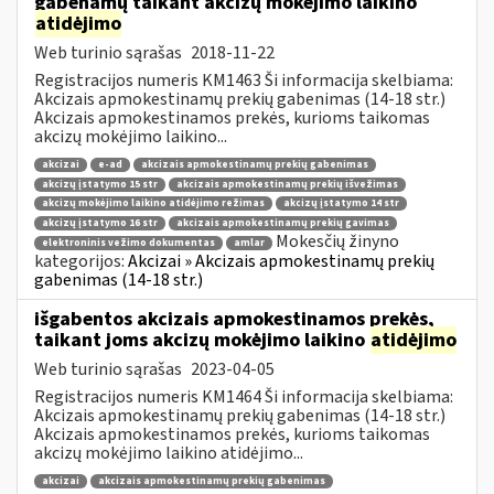
gabenamų taikant akcizų mokėjimo laikino
atidėjimo
Web turinio sąrašas
2018-11-22
Registracijos numeris KM1463 Ši informacija skelbiama:
Akcizais apmokestinamų prekių gabenimas (14-18 str.)
Akcizais apmokestinamos prekės, kurioms taikomas
akcizų mokėjimo laikino...
akcizai
e-ad
akcizais apmokestinamų prekių gabenimas
akcizų įstatymo 15 str
akcizais apmokestinamų prekių išvežimas
akcizų mokėjimo laikino atidėjimo režimas
akcizų įstatymo 14 str
akcizų įstatymo 16 str
akcizais apmokestinamų prekių gavimas
Mokesčių žinyno
elektroninis vežimo dokumentas
amlar
kategorijos:
Akcizai » Akcizais apmokestinamų prekių
gabenimas (14-18 str.)
išgabentos akcizais apmokestinamos prekės,
taikant joms akcizų mokėjimo laikino
atidėjimo
Web turinio sąrašas
2023-04-05
Registracijos numeris KM1464 Ši informacija skelbiama:
Akcizais apmokestinamų prekių gabenimas (14-18 str.)
Akcizais apmokestinamos prekės, kurioms taikomas
akcizų mokėjimo laikino atidėjimo...
akcizai
akcizais apmokestinamų prekių gabenimas