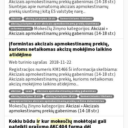
Akcizais apmokestinamų prekių gabenimas (14-18 str.)
Siuntėjas apie numatomą akcizais apmokestinamų
prekių siuntimą į kitą ES valstybę narę...
akcizai
akcizų įstatymo 15 str
komerciniams tikslams
akcizų įstatymo 16 str akcizais apmokestinamų prekių siuntimas
Mokesčių žinyno kategorijos:
Akcizai »
informuoti vmi
Akcizais apmokestinamų prekių gabenimas (14-18 str.)
įformintas akcizais apmokestinamų prekių,
kurioms netaikomas akcizų mokėjimo laikino
atidėjimo
Web turinio sąrašas
2018-11-22
Registracijos numeris KM1466 Ši informacija skelbiama:
Akcizais apmokestinamų prekių gabenimas (14-18 str.)
Akcizais apmokestinamų prekių, kurioms netaikomas
akcizų mokėjimo laikino atidėjimo...
akcizai
saad
akcizais apmokestinamų prekių gabenimas
akcizų įstatymo 15 str
akcizų įstatymo 16 str
komerciniams tikslams
supaprastintas akcizais apmokestinamų prekių vežimo dokumentas
Mokesčių žinyno kategorijos:
Akcizai » Akcizais
apmokestinamų prekių gabenimas (14-18 str.)
Kokiu būdu
ir
kur
mokesčių
mokėtojai gali
pateikti prašymo AKC404 formą dėl