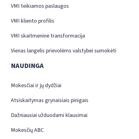
VMI teikiamos paslaugos
VMI kliento profilis
VMI skaitmeninė transformacija
Vienas langelis prievolėms valstybei sumokėti
NAUDINGA
Mokesčiai ir jų dydžiai
Atsiskaitymas grynaisiais pinigais
Dažniausiai užduodami klausimai
Mokesčių ABC