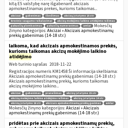
kitą ES valstybę narę išgabenant akcizais
apmokestinamas prekes, kurioms taikomas...
akcizai
gabenimas
išvežimas
akcizų įstatymo 15 str
krovinio saugumo reikalavimai
akcizų mokėjimo laikino atidėjimo režimas
Mokesčių
pakuočių plombavimas
pakuočių numeravimas
amlar
žinyno kategorijos:
Akcizai » Akcizais apmokestinamų
prekių gabenimas (14-18 str.)
laikoma, kad akcizais apmokestinamos prekės,
kurioms taikomas akcizų mokėjimo laikino
atidėjimo
Web turinio sąrašas
2018-11-22
Registracijos numeris KM1458 Ši informacija skelbiama:
Akcizais apmokestinamų prekių gabenimas (14-18 str.)
Akcizais apmokestinamų prekių, kurioms taikomas
akcizų mokėjimo laikino...
akcizai
gabenimas
pranešimas
akcizų įstatymo 15 str
akcizų mokėjimo laikino atidėjimo režimas
akcizų įstatymo 14 str
akcizų įstatymo 16 str
akcizais apmokestinamų prekių gavimas
amlar
Mokesčių žinyno kategorijos:
Akcizai » Akcizais
apmokestinamų prekių gabenimas (14-18 str.)
pridėtas prie akcizais apmokestinamų prekių,