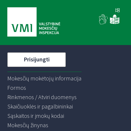
Prisijungti
Mokesčių mokėtojų informacija
Formos
Rinkmenos / Atviri duomenys
Skaičiuoklės ir pagalbininkai
Sąskaitos ir įmokų kodai
Mokesčių žinynas