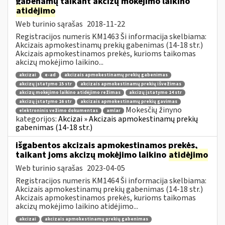
gabenamų taikant akcizų mokėjimo laikino
atidėjimo
Web turinio sąrašas
2018-11-22
Registracijos numeris KM1463 Ši informacija skelbiama:
Akcizais apmokestinamų prekių gabenimas (14-18 str.)
Akcizais apmokestinamos prekės, kurioms taikomas
akcizų mokėjimo laikino...
akcizai
e-ad
akcizais apmokestinamų prekių gabenimas
akcizų įstatymo 15 str
akcizais apmokestinamų prekių išvežimas
akcizų mokėjimo laikino atidėjimo režimas
akcizų įstatymo 14 str
akcizų įstatymo 16 str
akcizais apmokestinamų prekių gavimas
Mokesčių žinyno
elektroninis vežimo dokumentas
amlar
kategorijos:
Akcizai » Akcizais apmokestinamų prekių
gabenimas (14-18 str.)
išgabentos akcizais apmokestinamos prekės,
taikant joms akcizų mokėjimo laikino
atidėjimo
Web turinio sąrašas
2023-04-05
Registracijos numeris KM1464 Ši informacija skelbiama:
Akcizais apmokestinamų prekių gabenimas (14-18 str.)
Akcizais apmokestinamos prekės, kurioms taikomas
akcizų mokėjimo laikino atidėjimo...
akcizai
akcizais apmokestinamų prekių gabenimas