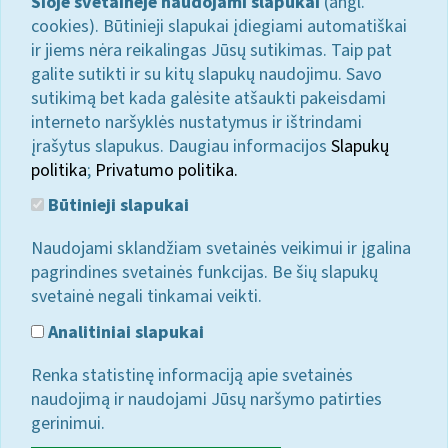
Šioje svetainėje naudojami slapukai
(angl.
cookies). Būtinieji slapukai įdiegiami automatiškai
ir jiems nėra reikalingas Jūsų sutikimas. Taip pat
galite sutikti ir su kitų slapukų naudojimu. Savo
sutikimą bet kada galėsite atšaukti pakeisdami
interneto naršyklės nustatymus ir ištrindami
įrašytus slapukus. Daugiau informacijos
Slapukų
politika
;
Privatumo politika.
Būtinieji slapukai
Naudojami sklandžiam svetainės veikimui ir įgalina
pagrindines svetainės funkcijas. Be šių slapukų
svetainė negali tinkamai veikti.
Analitiniai slapukai
Renka statistinę informaciją apie svetainės
naudojimą ir naudojami Jūsų naršymo patirties
gerinimui.