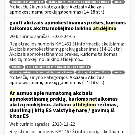
akcizų įstatymo 15 str
akcizų mokėjimo laikino atidėjimo režimas
amlar
Mokesčių žinyno kategorijos:
Akcizai » Akcizais
apmokestinamų prekių gabenimas (14-18 str.)
gauti akcizais apmokestinamas prekes, kurioms
taikomas akcizų mokėjimo laikino
atidėjimo
Web turinio sąrašas
2023-04-05
Registracijos numeris KM1461 Ši informacija skelbiama:
Akcizais apmokestinamų prekių gabenimas (14-18 str.)
Akcizais apmokestinamos prekės, kurioms taikomas
akcizų mokėjimo laikino atidėjimo...
akcizai
akcizais apmokestinamų prekių gabenimas
akcizų mokėjimo laikino atidėjimo režimas
akcizų įstatymo 16 str
amlar
Mokesčių žinyno kategorijos:
Akcizai » Akcizais
apmokestinamų prekių gabenimas (14-18 str.)
Ar
asmuo apie numatomą akcizais
apmokestinamų prekių, kurioms netaikomas
akcizų mokėjimo...laikino
atidėjimo
režimas,
siuntimą į kitą ES valstybę narę / gavimą iš
kitos ES
Web turinio sąrašas
2018-11-22
Registracijos numeris KM1467 Ši informacija skelbiama: