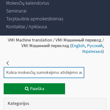
Mokesčių kalendorius
Seminarai
Tarptautinis apmokestinimas
Kontaktai / Apklausa
VMI Machine translation / VMI Машинный перевод /
VMI Машинний переклад (
English
,
Русский
,
Українська
)
Paieška
Kategorijos