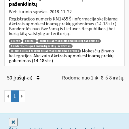
paženklintų
Web turinio sąrašas
2018-11-22
Registracijos numeris KM1455 Ši informacija skelbiama:
Akcizais apmokestinamų prekių gabenimas (14-18 str.)
Banderolės nuo išvežamų iš Lietuvos Respublikos į bet
kurią kitą valstybę ar teritoriją...
akc404
akcizai
akcizais apmokestinamų prekių gabenimas
banderolėmis paženklintų prekių išvežimas
Mokesčių žinyno
leidimas išvežti akcizais apmokestinamas prekes
kategorijos:
Akcizai » Akcizais apmokestinamų prekių
gabenimas (14-18 str.)
50 Įrašų(-ai)
Rodoma nuo 1 iki 8 iš 8 irašų.
1
Uždaryti