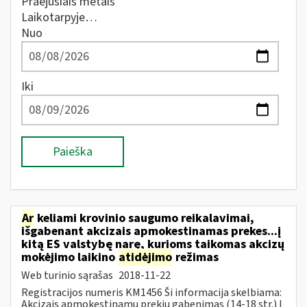
Praėjusiais metais
Laikotarpyje…
Nuo
Iki
Paieška
Ar
keliami krovinio saugumo reikalavimai,
išgabenant akcizais apmokestinamas prekes...į
kitą ES valstybę narę, kurioms taikomas akcizų
mokėjimo laikino
atidėjimo
režimas
Web turinio sąrašas
2018-11-22
Registracijos numeris KM1456 Ši informacija skelbiama:
Akcizais apmokestinamų prekių gabenimas (14-18 str.) Į