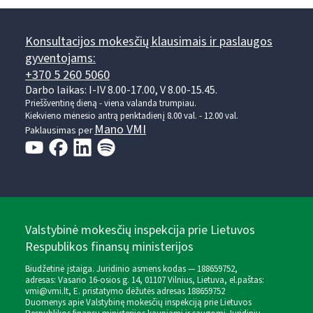
Konsultacijos mokesčių klausimais ir paslaugos
gyventojams:
+370 5 260 5060
Darbo laikas: I-IV 8.00-17.00, V 8.00-15.45.
Prieššventinę dieną - viena valanda trumpiau.
Kiekvieno mėnesio antrą penktadienį 8.00 val. - 12.00 val.
Mano VMI
Paklausimas per
Valstybinė mokesčių inspekcija prie Lietuvos
Respublikos finansų ministerijos
Biudžetinė įstaiga. Juridinio asmens kodas — 188659752,
adresas: Vasario 16-osios g. 14, 01107 Vilnius, Lietuva, el.paštas:
vmi@vmi.lt
, E. pristatymo dėžutės adresas 188659752
Duomenys apie Valstybinę mokesčių inspekciją prie Lietuvos