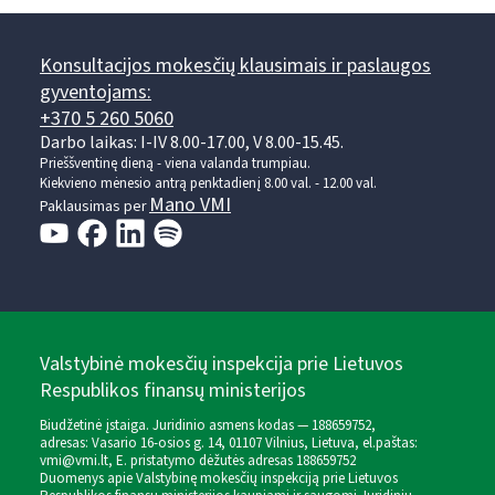
Konsultacijos mokesčių klausimais ir paslaugos
gyventojams:
+370 5 260 5060
Darbo laikas: I-IV 8.00-17.00, V 8.00-15.45.
Prieššventinę dieną - viena valanda trumpiau.
Kiekvieno mėnesio antrą penktadienį 8.00 val. - 12.00 val.
Mano VMI
Paklausimas per
Valstybinė mokesčių inspekcija prie Lietuvos
Respublikos finansų ministerijos
Biudžetinė įstaiga. Juridinio asmens kodas — 188659752,
adresas: Vasario 16-osios g. 14, 01107 Vilnius, Lietuva, el.paštas:
vmi@vmi.lt
, E. pristatymo dėžutės adresas 188659752
Duomenys apie Valstybinę mokesčių inspekciją prie Lietuvos