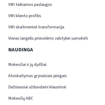
VMI teikiamos paslaugos
VMI kliento profilis
VMI skaitmeninė transformacija
Vienas langelis prievolėms valstybei sumokėti
NAUDINGA
Mokesčiai ir jų dydžiai
Atsiskaitymas grynaisiais pinigais
Dažniausiai užduodami klausimai
Mokesčių ABC