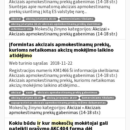
Akcizais apmokestinamų prekių gabenimas (14-18 str.)
Siuntėjas apie numatomą akcizais apmokestinamų
prekių siuntimą į kitą ES valstybę narę...
akcizai
akcizų įstatymo 15 str
komerciniams tikslams
akcizų įstatymo 16 str akcizais apmokestinamų prekių siuntimas
Mokesčių žinyno kategorijos:
Akcizai »
informuoti vmi
Akcizais apmokestinamų prekių gabenimas (14-18 str.)
įformintas akcizais apmokestinamų prekių,
kurioms netaikomas akcizų mokėjimo laikino
atidėjimo
Web turinio sąrašas
2018-11-22
Registracijos numeris KM1466 Ši informacija skelbiama:
Akcizais apmokestinamų prekių gabenimas (14-18 str.)
Akcizais apmokestinamų prekių, kurioms netaikomas
akcizų mokėjimo laikino atidėjimo...
akcizai
saad
akcizais apmokestinamų prekių gabenimas
akcizų įstatymo 15 str
akcizų įstatymo 16 str
komerciniams tikslams
supaprastintas akcizais apmokestinamų prekių vežimo dokumentas
Mokesčių žinyno kategorijos:
Akcizai » Akcizais
apmokestinamų prekių gabenimas (14-18 str.)
Kokiu būdu
ir
kur
mokesčių
mokėtojai gali
pateikti prašymo AKC404 formą dėl