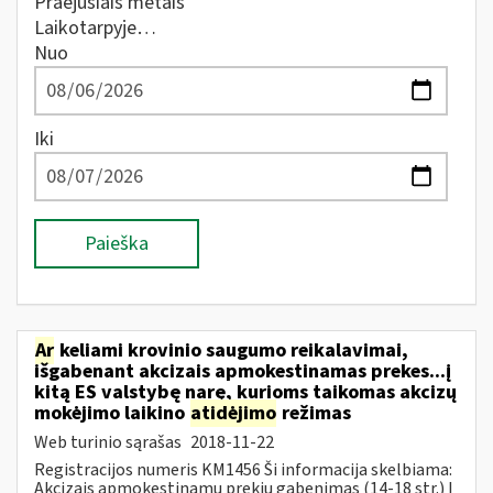
Praėjusiais metais
Laikotarpyje…
Nuo
Iki
Paieška
Ar
keliami krovinio saugumo reikalavimai,
išgabenant akcizais apmokestinamas prekes...į
kitą ES valstybę narę, kurioms taikomas akcizų
mokėjimo laikino
atidėjimo
režimas
Web turinio sąrašas
2018-11-22
Registracijos numeris KM1456 Ši informacija skelbiama:
Akcizais apmokestinamų prekių gabenimas (14-18 str.) Į