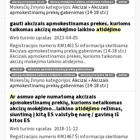
akcizų įstatymo 15 str
akcizų mokėjimo laikino atidėjimo režimas
amlar
Mokesčių žinyno kategorijos:
Akcizai » Akcizais
apmokestinamų prekių gabenimas (14-18 str.)
gauti akcizais apmokestinamas prekes, kurioms
taikomas akcizų mokėjimo laikino
atidėjimo
Web turinio sąrašas
2023-04-05
Registracijos numeris KM1461 Ši informacija skelbiama:
Akcizais apmokestinamų prekių gabenimas (14-18 str.)
Akcizais apmokestinamos prekės, kurioms taikomas
akcizų mokėjimo laikino atidėjimo...
akcizai
akcizais apmokestinamų prekių gabenimas
akcizų mokėjimo laikino atidėjimo režimas
akcizų įstatymo 16 str
amlar
Mokesčių žinyno kategorijos:
Akcizai » Akcizais
apmokestinamų prekių gabenimas (14-18 str.)
Ar
asmuo apie numatomą akcizais
apmokestinamų prekių, kurioms netaikomas
akcizų mokėjimo...laikino
atidėjimo
režimas,
siuntimą į kitą ES valstybę narę / gavimą iš
kitos ES
Web turinio sąrašas
2018-11-22
Registracijos numeris KM1467 Ši informacija skelbiama: