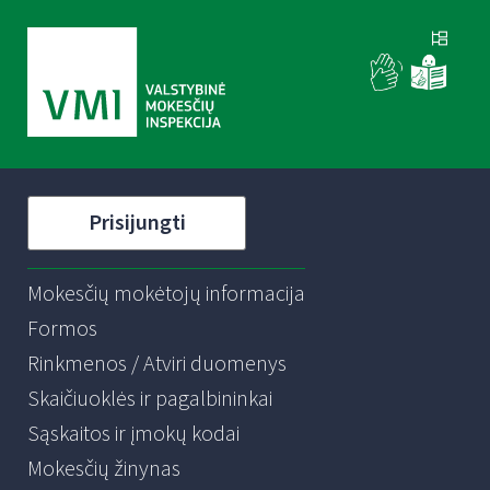
Prisijungti
Mokesčių mokėtojų informacija
Formos
Rinkmenos / Atviri duomenys
Skaičiuoklės ir pagalbininkai
Sąskaitos ir įmokų kodai
Mokesčių žinynas