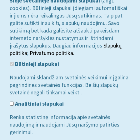
Šioje svetainėje naudojami slapukai
(angl.
cookies). Būtinieji slapukai įdiegiami automatiškai
ir jiems nėra reikalingas Jūsų sutikimas. Taip pat
galite sutikti ir su kitų slapukų naudojimu. Savo
sutikimą bet kada galėsite atšaukti pakeisdami
interneto naršyklės nustatymus ir ištrindami
įrašytus slapukus. Daugiau informacijos
Slapukų
politika
;
Privatumo politika.
Būtinieji slapukai
Naudojami sklandžiam svetainės veikimui ir įgalina
pagrindines svetainės funkcijas. Be šių slapukų
svetainė negali tinkamai veikti.
Analitiniai slapukai
Renka statistinę informaciją apie svetainės
naudojimą ir naudojami Jūsų naršymo patirties
gerinimui.