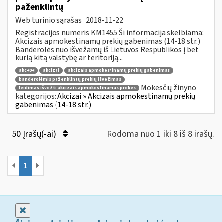
paženklintų
Web turinio sąrašas
2018-11-22
Registracijos numeris KM1455 Ši informacija skelbiama:
Akcizais apmokestinamų prekių gabenimas (14-18 str.)
Banderolės nuo išvežamų iš Lietuvos Respublikos į bet
kurią kitą valstybę ar teritoriją...
akc404
akcizai
akcizais apmokestinamų prekių gabenimas
banderolėmis paženklintų prekių išvežimas
Mokesčių žinyno
leidimas išvežti akcizais apmokestinamas prekes
kategorijos:
Akcizai » Akcizais apmokestinamų prekių
gabenimas (14-18 str.)
50 Įrašų(-ai)
Rodoma nuo 1 iki 8 iš 8 irašų.
1
Uždaryti