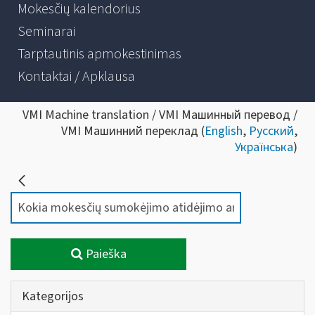
Mokesčių kalendorius
Seminarai
Tarptautinis apmokestinimas
Kontaktai / Apklausa
VMI Machine translation / VMI Машинный перевод /
VMI Машинний переклад (
English
,
Русский
,
Українська
)
Paieška
Kategorijos