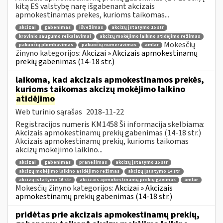
kitą ES valstybę narę išgabenant akcizais
apmokestinamas prekes, kurioms taikomas...
akcizai
gabenimas
išvežimas
akcizų įstatymo 15 str
krovinio saugumo reikalavimai
akcizų mokėjimo laikino atidėjimo režimas
Mokesčių
pakuočių plombavimas
pakuočių numeravimas
amlar
žinyno kategorijos:
Akcizai » Akcizais apmokestinamų
prekių gabenimas (14-18 str.)
laikoma, kad akcizais apmokestinamos prekės,
kurioms taikomas akcizų mokėjimo laikino
atidėjimo
Web turinio sąrašas
2018-11-22
Registracijos numeris KM1458 Ši informacija skelbiama:
Akcizais apmokestinamų prekių gabenimas (14-18 str.)
Akcizais apmokestinamų prekių, kurioms taikomas
akcizų mokėjimo laikino...
akcizai
gabenimas
pranešimas
akcizų įstatymo 15 str
akcizų mokėjimo laikino atidėjimo režimas
akcizų įstatymo 14 str
akcizų įstatymo 16 str
akcizais apmokestinamų prekių gavimas
amlar
Mokesčių žinyno kategorijos:
Akcizai » Akcizais
apmokestinamų prekių gabenimas (14-18 str.)
pridėtas prie akcizais apmokestinamų prekių,