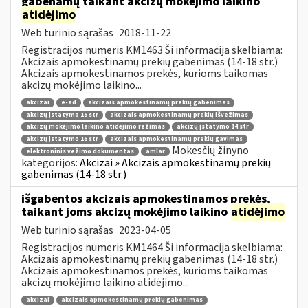
gabenamų taikant akcizų mokėjimo laikino
atidėjimo
Web turinio sąrašas
2018-11-22
Registracijos numeris KM1463 Ši informacija skelbiama:
Akcizais apmokestinamų prekių gabenimas (14-18 str.)
Akcizais apmokestinamos prekės, kurioms taikomas
akcizų mokėjimo laikino...
akcizai
e-ad
akcizais apmokestinamų prekių gabenimas
akcizų įstatymo 15 str
akcizais apmokestinamų prekių išvežimas
akcizų mokėjimo laikino atidėjimo režimas
akcizų įstatymo 14 str
akcizų įstatymo 16 str
akcizais apmokestinamų prekių gavimas
Mokesčių žinyno
elektroninis vežimo dokumentas
amlar
kategorijos:
Akcizai » Akcizais apmokestinamų prekių
gabenimas (14-18 str.)
išgabentos akcizais apmokestinamos prekės,
taikant joms akcizų mokėjimo laikino
atidėjimo
Web turinio sąrašas
2023-04-05
Registracijos numeris KM1464 Ši informacija skelbiama:
Akcizais apmokestinamų prekių gabenimas (14-18 str.)
Akcizais apmokestinamos prekės, kurioms taikomas
akcizų mokėjimo laikino atidėjimo...
akcizai
akcizais apmokestinamų prekių gabenimas