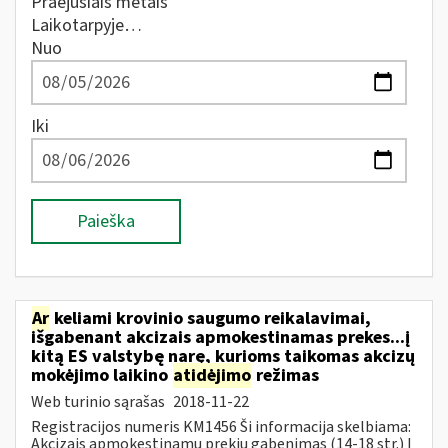
Praėjusiais metais
Laikotarpyje…
Nuo
Iki
Paieška
Ar
keliami krovinio saugumo reikalavimai,
išgabenant akcizais apmokestinamas prekes...į
kitą ES valstybę narę, kurioms taikomas akcizų
mokėjimo laikino
atidėjimo
režimas
Web turinio sąrašas
2018-11-22
Registracijos numeris KM1456 Ši informacija skelbiama:
Akcizais apmokestinamų prekių gabenimas (14-18 str.) Į