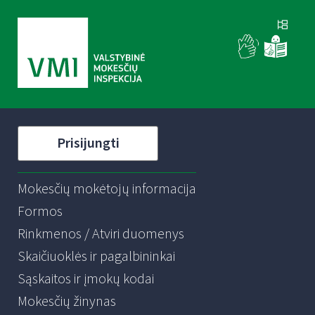
Prisijungti
Mokesčių mokėtojų informacija
Formos
Rinkmenos / Atviri duomenys
Skaičiuoklės ir pagalbininkai
Sąskaitos ir įmokų kodai
Mokesčių žinynas