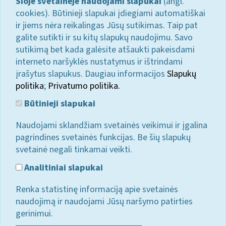
Šioje svetainėje naudojami slapukai
(angl.
cookies). Būtinieji slapukai įdiegiami automatiškai
ir jiems nėra reikalingas Jūsų sutikimas. Taip pat
galite sutikti ir su kitų slapukų naudojimu. Savo
sutikimą bet kada galėsite atšaukti pakeisdami
interneto naršyklės nustatymus ir ištrindami
įrašytus slapukus. Daugiau informacijos
Slapukų
politika
;
Privatumo politika.
Būtinieji slapukai
Naudojami sklandžiam svetainės veikimui ir įgalina
pagrindines svetainės funkcijas. Be šių slapukų
svetainė negali tinkamai veikti.
Analitiniai slapukai
Renka statistinę informaciją apie svetainės
naudojimą ir naudojami Jūsų naršymo patirties
gerinimui.