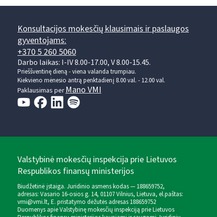
Konsultacijos mokesčių klausimais ir paslaugos
gyventojams:
+370 5 260 5060
Darbo laikas: I-IV 8.00-17.00, V 8.00-15.45.
Prieššventinę dieną - viena valanda trumpiau.
Kiekvieno mėnesio antrą penktadienį 8.00 val. - 12.00 val.
Mano VMI
Paklausimas per
Valstybinė mokesčių inspekcija prie Lietuvos
Respublikos finansų ministerijos
Biudžetinė įstaiga. Juridinio asmens kodas — 188659752,
adresas: Vasario 16-osios g. 14, 01107 Vilnius, Lietuva, el.paštas:
vmi@vmi.lt
, E. pristatymo dėžutės adresas 188659752
Duomenys apie Valstybinę mokesčių inspekciją prie Lietuvos