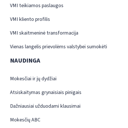
VMI teikiamos paslaugos
VMI kliento profilis
VMI skaitmeninė transformacija
Vienas langelis prievolėms valstybei sumokėti
NAUDINGA
Mokesčiai ir jų dydžiai
Atsiskaitymas grynaisiais pinigais
Dažniausiai užduodami klausimai
Mokesčių ABC