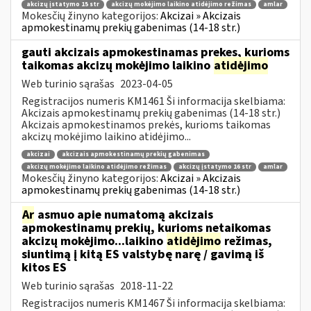
akcizų įstatymo 15 str
akcizų mokėjimo laikino atidėjimo režimas
amlar
Mokesčių žinyno kategorijos:
Akcizai » Akcizais
apmokestinamų prekių gabenimas (14-18 str.)
gauti akcizais apmokestinamas prekes, kurioms
taikomas akcizų mokėjimo laikino
atidėjimo
Web turinio sąrašas
2023-04-05
Registracijos numeris KM1461 Ši informacija skelbiama:
Akcizais apmokestinamų prekių gabenimas (14-18 str.)
Akcizais apmokestinamos prekės, kurioms taikomas
akcizų mokėjimo laikino atidėjimo...
akcizai
akcizais apmokestinamų prekių gabenimas
akcizų mokėjimo laikino atidėjimo režimas
akcizų įstatymo 16 str
amlar
Mokesčių žinyno kategorijos:
Akcizai » Akcizais
apmokestinamų prekių gabenimas (14-18 str.)
Ar
asmuo apie numatomą akcizais
apmokestinamų prekių, kurioms netaikomas
akcizų mokėjimo...laikino
atidėjimo
režimas,
siuntimą į kitą ES valstybę narę / gavimą iš
kitos ES
Web turinio sąrašas
2018-11-22
Registracijos numeris KM1467 Ši informacija skelbiama: