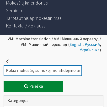
Mokesčių kalendorius
Seminarai
Tarptautinis apmokestinimas
Kontaktai / Apklausa
VMI Machine translation / VMI Машинный перевод /
VMI Машинний переклад (
English
,
Русский
,
Українська
)
Paieška
Kategorijos