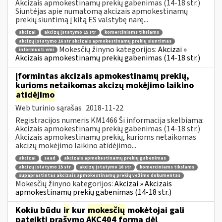
Akcizais apmokestinamų prekių gabenimas (14-18 str.)
Siuntėjas apie numatomą akcizais apmokestinamų
prekių siuntimą į kitą ES valstybę narę...
akcizai
akcizų įstatymo 15 str
komerciniams tikslams
akcizų įstatymo 16 str akcizais apmokestinamų prekių siuntimas
Mokesčių žinyno kategorijos:
Akcizai »
informuoti vmi
Akcizais apmokestinamų prekių gabenimas (14-18 str.)
įformintas akcizais apmokestinamų prekių,
kurioms netaikomas akcizų mokėjimo laikino
atidėjimo
Web turinio sąrašas
2018-11-22
Registracijos numeris KM1466 Ši informacija skelbiama:
Akcizais apmokestinamų prekių gabenimas (14-18 str.)
Akcizais apmokestinamų prekių, kurioms netaikomas
akcizų mokėjimo laikino atidėjimo...
akcizai
saad
akcizais apmokestinamų prekių gabenimas
akcizų įstatymo 15 str
akcizų įstatymo 16 str
komerciniams tikslams
supaprastintas akcizais apmokestinamų prekių vežimo dokumentas
Mokesčių žinyno kategorijos:
Akcizai » Akcizais
apmokestinamų prekių gabenimas (14-18 str.)
Kokiu būdu
ir
kur
mokesčių
mokėtojai gali
pateikti prašymo AKC404 formą dėl