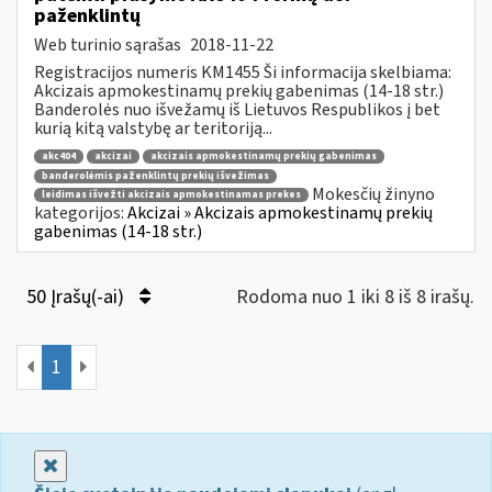
paženklintų
Web turinio sąrašas
2018-11-22
Registracijos numeris KM1455 Ši informacija skelbiama:
Akcizais apmokestinamų prekių gabenimas (14-18 str.)
Banderolės nuo išvežamų iš Lietuvos Respublikos į bet
kurią kitą valstybę ar teritoriją...
akc404
akcizai
akcizais apmokestinamų prekių gabenimas
banderolėmis paženklintų prekių išvežimas
Mokesčių žinyno
leidimas išvežti akcizais apmokestinamas prekes
kategorijos:
Akcizai » Akcizais apmokestinamų prekių
gabenimas (14-18 str.)
50 Įrašų(-ai)
Rodoma nuo 1 iki 8 iš 8 irašų.
1
Uždaryti