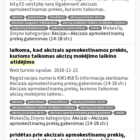
kitą ES valstybę narę išgabenant akcizais
apmokestinamas prekes, kurioms taikomas...
akcizai
gabenimas
išvežimas
akcizų įstatymo 15 str
krovinio saugumo reikalavimai
akcizų mokėjimo laikino atidėjimo režimas
Mokesčių
pakuočių plombavimas
pakuočių numeravimas
amlar
žinyno kategorijos:
Akcizai » Akcizais apmokestinamų
prekių gabenimas (14-18 str.)
laikoma, kad akcizais apmokestinamos prekės,
kurioms taikomas akcizų mokėjimo laikino
atidėjimo
Web turinio sąrašas
2018-11-22
Registracijos numeris KM1458 Ši informacija skelbiama:
Akcizais apmokestinamų prekių gabenimas (14-18 str.)
Akcizais apmokestinamų prekių, kurioms taikomas
akcizų mokėjimo laikino...
akcizai
gabenimas
pranešimas
akcizų įstatymo 15 str
akcizų mokėjimo laikino atidėjimo režimas
akcizų įstatymo 14 str
akcizų įstatymo 16 str
akcizais apmokestinamų prekių gavimas
amlar
Mokesčių žinyno kategorijos:
Akcizai » Akcizais
apmokestinamų prekių gabenimas (14-18 str.)
pridėtas prie akcizais apmokestinamų prekių,