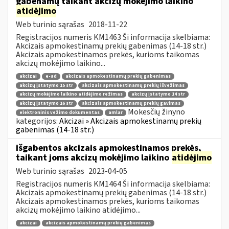
gabenamų taikant akcizų mokėjimo laikino
atidėjimo
Web turinio sąrašas
2018-11-22
Registracijos numeris KM1463 Ši informacija skelbiama:
Akcizais apmokestinamų prekių gabenimas (14-18 str.)
Akcizais apmokestinamos prekės, kurioms taikomas
akcizų mokėjimo laikino...
akcizai
e-ad
akcizais apmokestinamų prekių gabenimas
akcizų įstatymo 15 str
akcizais apmokestinamų prekių išvežimas
akcizų mokėjimo laikino atidėjimo režimas
akcizų įstatymo 14 str
akcizų įstatymo 16 str
akcizais apmokestinamų prekių gavimas
Mokesčių žinyno
elektroninis vežimo dokumentas
amlar
kategorijos:
Akcizai » Akcizais apmokestinamų prekių
gabenimas (14-18 str.)
išgabentos akcizais apmokestinamos prekės,
taikant joms akcizų mokėjimo laikino
atidėjimo
Web turinio sąrašas
2023-04-05
Registracijos numeris KM1464 Ši informacija skelbiama:
Akcizais apmokestinamų prekių gabenimas (14-18 str.)
Akcizais apmokestinamos prekės, kurioms taikomas
akcizų mokėjimo laikino atidėjimo...
akcizai
akcizais apmokestinamų prekių gabenimas