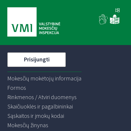
Prisijungti
Mokesčių mokėtojų informacija
Formos
Rinkmenos / Atviri duomenys
Skaičiuoklės ir pagalbininkai
Sąskaitos ir įmokų kodai
Mokesčių žinynas