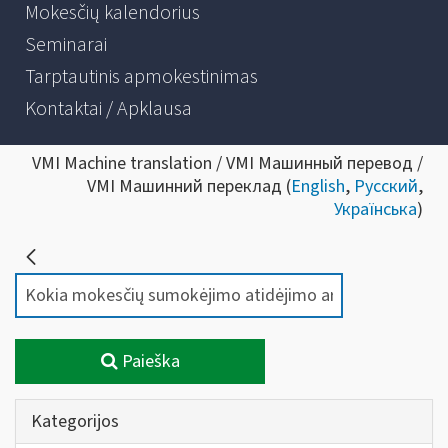
Mokesčių kalendorius
Seminarai
Tarptautinis apmokestinimas
Kontaktai / Apklausa
VMI Machine translation / VMI Машинный перевод /
VMI Машинний переклад (
English
,
Русский
,
Українська
)
Paieška
Kategorijos