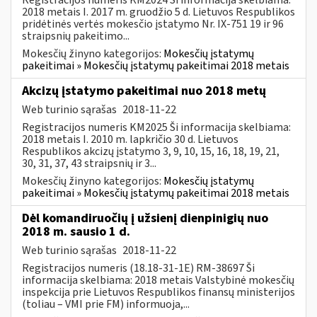
2018 metais I. 2017 m. gruodžio 5 d. Lietuvos Respublikos
pridėtinės vertės mokesčio įstatymo Nr. IX-751 19 ir 96
straipsnių pakeitimo...
Mokesčių žinyno kategorijos:
Mokesčių įstatymų
pakeitimai » Mokesčių įstatymų pakeitimai 2018 metais
Akcizų įstatymo pakeitimai nuo 2018 metų
Web turinio sąrašas
2018-11-22
Registracijos numeris KM2025 Ši informacija skelbiama:
2018 metais I. 2010 m. lapkričio 30 d. Lietuvos
Respublikos akcizų įstatymo 3, 9, 10, 15, 16, 18, 19, 21,
30, 31, 37, 43 straipsnių ir 3...
Mokesčių žinyno kategorijos:
Mokesčių įstatymų
pakeitimai » Mokesčių įstatymų pakeitimai 2018 metais
Dėl komandiruočių į užsienį dienpinigių nuo
2018 m. sausio 1 d.
Web turinio sąrašas
2018-11-22
Registracijos numeris (18.18-31-1E) RM-38697 Ši
informacija skelbiama: 2018 metais Valstybinė mokesčių
inspekcija prie Lietuvos Respublikos finansų ministerijos
(toliau – VMI prie FM) informuoja,...