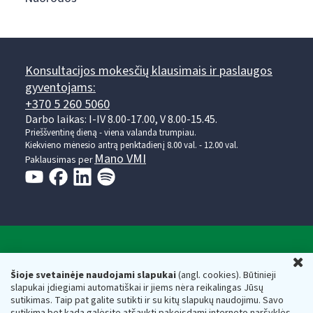
Konsultacijos mokesčių klausimais ir paslaugos
gyventojams:
+370 5 260 5060
Darbo laikas: I-IV 8.00-17.00, V 8.00-15.45.
Prieššventinę dieną - viena valanda trumpiau.
Kiekvieno mėnesio antrą penktadienį 8.00 val. - 12.00 val.
Mano VMI
Paklausimas per
Valstybinė mokesčių inspekcija prie Lietuvos
U
Respublikos finansų ministerijos
Šioje svetainėje naudojami slapukai
(angl. cookies). Būtinieji
slapukai įdiegiami automatiškai ir jiems nėra reikalingas Jūsų
Biudžetinė įstaiga. Juridinio asmens kodas — 188659752,
sutikimas. Taip pat galite sutikti ir su kitų slapukų naudojimu. Savo
adresas: Vasario 16-osios g. 14, 01107 Vilnius, Lietuva, el.paštas:
sutikimą bet kada galėsite atšaukti pakeisdami interneto naršyklės