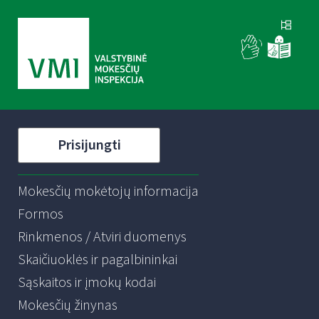
Prisijungti
Mokesčių mokėtojų informacija
Formos
Rinkmenos / Atviri duomenys
Skaičiuoklės ir pagalbininkai
Sąskaitos ir įmokų kodai
Mokesčių žinynas