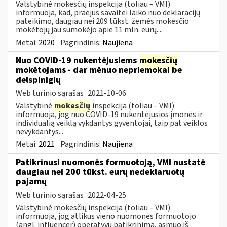
Valstybinė mokesčių inspekcija (toliau – VMI)
informuoja, kad, praėjus savaitei laiko nuo deklaracijų
pateikimo, daugiau nei 209 tūkst. žemės mokesčio
mokėtojų jau sumokėjo apie 11 mln. eurų....
Metai:
2020
Pagrindinis:
Naujiena
Nuo COVID-19 nukentėjusiems
mokesčių
mokėtojams - dar mėnuo nepriemokai be
delspinigių
Web turinio sąrašas
2021-10-06
Valstybinė
mokesčių
inspekcija (toliau – VMI)
informuoja, jog nuo COVID-19 nukentėjusios įmonės ir
individualią veiklą vykdantys gyventojai, taip pat veiklos
nevykdantys...
Metai:
2021
Pagrindinis:
Naujiena
Patikrinusi nuomonės formuotoją, VMI nustatė
daugiau nei 200 tūkst. eurų nedeklaruotų
pajamų
Web turinio sąrašas
2022-04-25
Valstybinė mokesčių inspekcija (toliau – VMI)
informuoja, jog atlikus vieno nuomonės formuotojo
(angl. influencer) operatyvų patikrinimą, asmuo iš