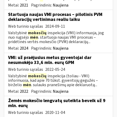
Metai:
2021
Pagrindinis:
Naujiena
Startuoja naujas VMI procesas – pilotinis PVM
deklaracijų vertinimas realiu laiku
Web turinio sąrašas
2024-09-11
Valstybinė
mokesčių
inspekcija (VMI) informuoja, jog
nuo rugsėjo
mėn
. startuoja naujas VMI procesas –
pridėtinės vertės mokesčio (PVM) deklaracijų...
Metai:
2024
Pagrindinis:
Naujiena
VMI: už praėjusius metus gyventojai dar
nesumokėjo 33,6 mln. eurų GPM
Web turinio sąrašas
2022-05-24
Valstybinė
mokesčių
inspekcija (toliau - VMI)
informuoja, kad apie 70 tūkst. gyventojų gegužės –
birželio
mėn
. sulauks pranešimų apie deklaruotą...
Metai:
2022
Pagrindinis:
Naujiena
Žemės mokesčio lengvatų suteikta beveik už 9
mln. eurų
Web turinio sąrašas
2020-11-04