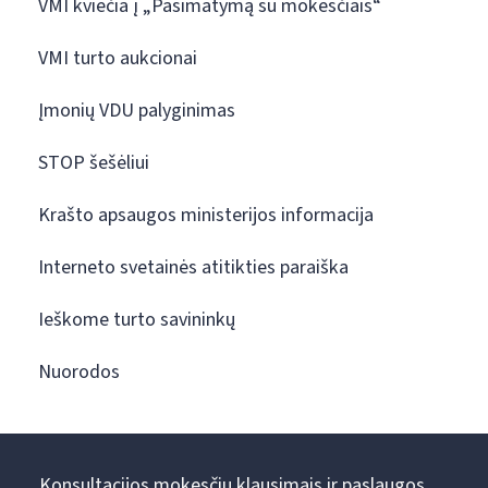
VMI kviečia į „Pasimatymą su mokesčiais“
VMI turto aukcionai
Įmonių VDU palyginimas
STOP šešėliui
Krašto apsaugos ministerijos informacija
Interneto svetainės atitikties paraiška
Ieškome turto savininkų
Nuorodos
Konsultacijos mokesčių klausimais ir paslaugos