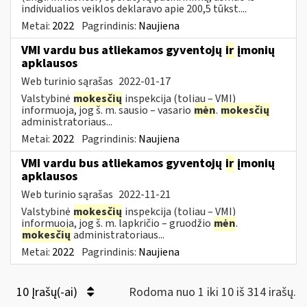
individualios veiklos deklaravo apie 200,5 tūkst....
Metai:
2022
Pagrindinis:
Naujiena
VMI vardu bus atliekamos gyventojų
ir
įmonių
apklausos
Web turinio sąrašas
2022-01-17
Valstybinė
mokesčių
inspekcija (toliau – VMI)
informuoja, jog š. m. sausio – vasario
mėn
.
mokesčių
administratoriaus...
Metai:
2022
Pagrindinis:
Naujiena
VMI vardu bus atliekamos gyventojų
ir
įmonių
apklausos
Web turinio sąrašas
2022-11-21
Valstybinė
mokesčių
inspekcija (toliau – VMI)
informuoja, jog š. m. lapkričio – gruodžio
mėn
.
mokesčių
administratoriaus...
Metai:
2022
Pagrindinis:
Naujiena
10 Įrašų(-ai)
Rodoma nuo 1 iki 10 iš 314 irašų.