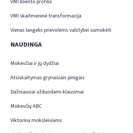
VMI kliento profilis
VMI skaitmeninė transformacija
Vienas langelis prievolėms valstybei sumokėti
NAUDINGA
Mokesčiai ir jų dydžiai
Atsiskaitymas grynaisiais pinigais
Dažniausiai užduodami klausimai
Mokesčių ABC
Viktorina moksleiviams