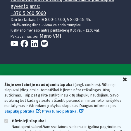
gyventojams:
+370 5 260 5060
Darbo laikas: I-IV 8.00-17.00, V 8.00-15.45.
Prieššventinę dieną - viena valanda trumpiau.
Kiekvieno mėnesio antrą penktadienį 8.00 val. - 12.00 val.
Mano VMI
Paklausimas per
Valstybinė mokesčių inspekcija prie Lietuvos
U
Respublikos finansų ministerijos
Šioje svetainėje naudojami slapukai
(angl. cookies). Būtinieji
slapukai įdiegiami automatiškai ir jiems nėra reikalingas Jūsų
Biudžetinė įstaiga. Juridinio asmens kodas — 188659752,
sutikimas. Taip pat galite sutikti ir su kitų slapukų naudojimu. Savo
adresas: Vasario 16-osios g. 14, 01107 Vilnius, Lietuva, el.paštas:
sutikimą bet kada galėsite atšaukti pakeisdami interneto naršyklės
vmi@vmi.lt
, E. pristatymo dėžutės adresas 188659752
nustatymus ir ištrindami įrašytus slapukus. Daugiau informacijos
Duomenys apie Valstybinę mokesčių inspekciją prie Lietuvos
Slapukų politika
;
Privatumo politika.
Respublikos finansų ministerijos kaupiami ir saugomi Juridinių
asmenų registre
Būtinieji slapukai
Naudojami sklandžiam svetainės veikimui ir įgalina pagrindines