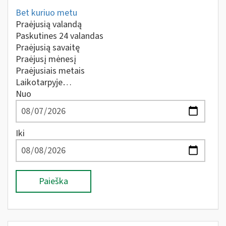
Bet kuriuo metu
Praėjusią valandą
Paskutines 24 valandas
Praėjusią savaitę
Praėjusį mėnesį
Praėjusiais metais
Laikotarpyje…
Nuo
Iki
Paieška