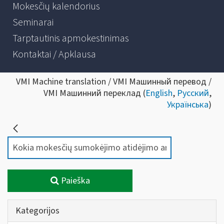
Mokesčių kalendorius
Seminarai
Tarptautinis apmokestinimas
Kontaktai / Apklausa
VMI Machine translation / VMI Машинный перевод /
VMI Машинний переклад (
English
,
Русский
,
Українська
)
Paieška
Kategorijos