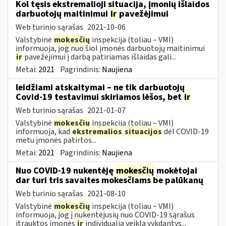
Kol tęsis ekstremalioji situacija, įmonių išlaidos
darbuotojų maitinimui
ir
pavežėjimui
Web turinio sąrašas
2021-10-06
Valstybinė
mokesčių
inspekcija (toliau – VMI)
informuoja, jog nuo šiol įmonės darbuotojų maitinimui
ir
pavežėjimui į darbą patiriamas išlaidas gali...
Metai:
2021
Pagrindinis:
Naujiena
leidžiami atskaitymai – ne tik darbuotojų
Covid-19 testavimui skiriamos lėšos, bet
ir
Web turinio sąrašas
2021-01-07
Valstybinė
mokesčių
inspekcija (toliau – VMI)
informuoja, kad
ekstremalios
situacijos
dėl COVID-19
metu įmonės patirtos...
Metai:
2021
Pagrindinis:
Naujiena
Nuo COVID-19 nukentėję
mokesčių
mokėtojai
dar turi tris savaites mokesčiams be palūkanų
Web turinio sąrašas
2021-08-10
Valstybinė
mokesčių
inspekcija (toliau – VMI)
informuoja, jog į nukentėjusių nuo COVID-19 sąrašus
įtrauktos įmonės
ir
individualią veiklą vykdantys...