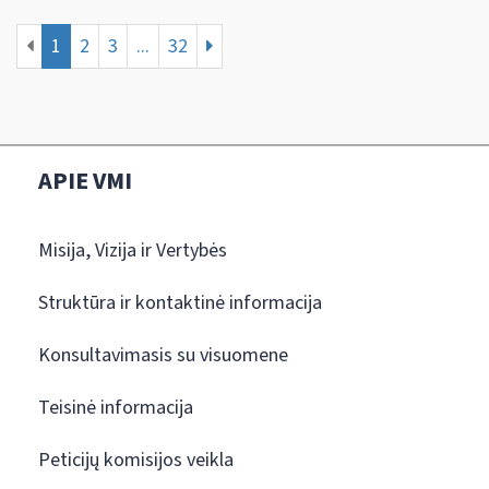
1
2
3
...
32
APIE VMI
Misija, Vizija ir Vertybės
Struktūra ir kontaktinė informacija
Konsultavimasis su visuomene
Teisinė informacija
Peticijų komisijos veikla