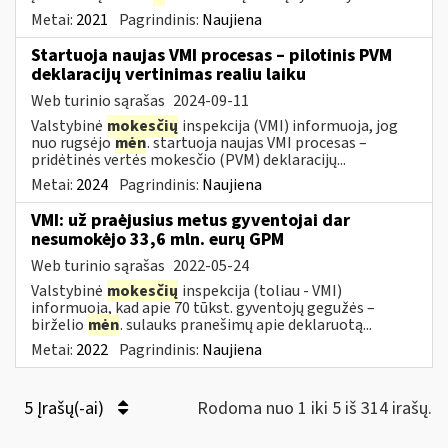
Metai:
2021
Pagrindinis:
Naujiena
Startuoja naujas VMI procesas – pilotinis PVM
deklaracijų vertinimas realiu laiku
Web turinio sąrašas
2024-09-11
Valstybinė
mokesčių
inspekcija (VMI) informuoja, jog
nuo rugsėjo
mėn
. startuoja naujas VMI procesas –
pridėtinės vertės mokesčio (PVM) deklaracijų...
Metai:
2024
Pagrindinis:
Naujiena
VMI: už praėjusius metus gyventojai dar
nesumokėjo 33,6 mln. eurų GPM
Web turinio sąrašas
2022-05-24
Valstybinė
mokesčių
inspekcija (toliau - VMI)
informuoja, kad apie 70 tūkst. gyventojų gegužės –
birželio
mėn
. sulauks pranešimų apie deklaruotą...
Metai:
2022
Pagrindinis:
Naujiena
5 Įrašų(-ai)
Rodoma nuo 1 iki 5 iš 314 irašų.