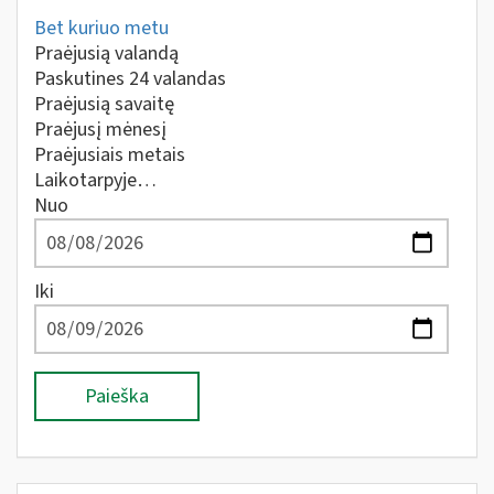
Bet kuriuo metu
Praėjusią valandą
Paskutines 24 valandas
Praėjusią savaitę
Praėjusį mėnesį
Praėjusiais metais
Laikotarpyje…
Nuo
Iki
Paieška