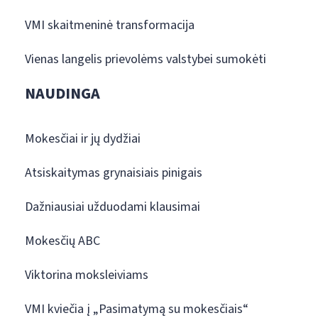
VMI skaitmeninė transformacija
Vienas langelis prievolėms valstybei sumokėti
NAUDINGA
Mokesčiai ir jų dydžiai
Atsiskaitymas grynaisiais pinigais
Dažniausiai užduodami klausimai
Mokesčių ABC
Viktorina moksleiviams
VMI kviečia į „Pasimatymą su mokesčiais“