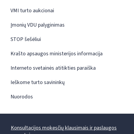
VMI turto aukcionai
Įmonių VDU palyginimas
STOP šešėliui
Krašto apsaugos ministerijos informacija
Interneto svetainės atitikties paraiška
Ieškome turto savininkų
Nuorodos
Konsultacijos mokesčių klausimais ir paslaugos