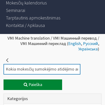
Mokesčių kalendorius
Seminarai
Tarptautinis apmokestinimas
Kontaktai / Apklausa
VMI Machine translation / VMI Машинный перевод /
VMI Машинний переклад (
English
,
Русский
,
Українська
)
Paieška
Kategorijos