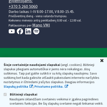
gyventojams:
+370 5 260 5060
Darbo laikas: I-IV 8.00-17.00, V 8.00-15.45.
Prieššventinę dieną - viena valanda trumpiau.
Kiekvieno mėnesio antrą penktadienį 8.00 val. - 12.00 val.
Mano VMI
Paklausimas per
Valstybinė mokesčių inspekcija prie Lietuvos
U
Respublikos finansų ministerijos
Šioje svetainėje naudojami slapukai
(angl. cookies). Būtinieji
slapukai įdiegiami automatiškai ir jiems nėra reikalingas Jūsų
Biudžetinė įstaiga. Juridinio asmens kodas — 188659752,
sutikimas. Taip pat galite sutikti ir su kitų slapukų naudojimu. Savo
adresas: Vasario 16-osios g. 14, 01107 Vilnius, Lietuva, el.paštas:
sutikimą bet kada galėsite atšaukti pakeisdami interneto naršyklės
vmi@vmi.lt
, E. pristatymo dėžutės adresas 188659752
nustatymus ir ištrindami įrašytus slapukus. Daugiau informacijos
Duomenys apie Valstybinę mokesčių inspekciją prie Lietuvos
Slapukų politika
;
Privatumo politika.
Respublikos finansų ministerijos kaupiami ir saugomi Juridinių
asmenų registre
Būtinieji slapukai
Naudojami sklandžiam svetainės veikimui ir įgalina pagrindines
svetainės funkcijas. Be šių slapukų svetainė negali tinkamai veikti.