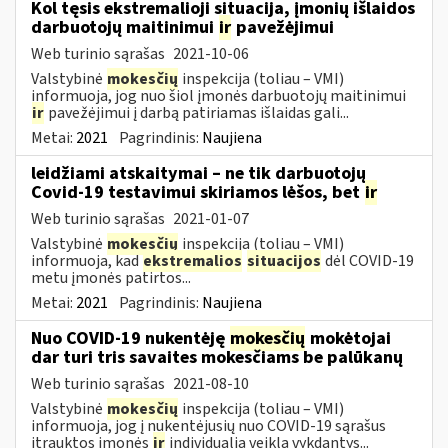
Kol tęsis ekstremalioji situacija, įmonių išlaidos
darbuotojų maitinimui
ir
pavežėjimui
Web turinio sąrašas
2021-10-06
Valstybinė
mokesčių
inspekcija (toliau – VMI)
informuoja, jog nuo šiol įmonės darbuotojų maitinimui
ir
pavežėjimui į darbą patiriamas išlaidas gali...
Metai:
2021
Pagrindinis:
Naujiena
leidžiami atskaitymai – ne tik darbuotojų
Covid-19 testavimui skiriamos lėšos, bet
ir
Web turinio sąrašas
2021-01-07
Valstybinė
mokesčių
inspekcija (toliau – VMI)
informuoja, kad
ekstremalios
situacijos
dėl COVID-19
metu įmonės patirtos...
Metai:
2021
Pagrindinis:
Naujiena
Nuo COVID-19 nukentėję
mokesčių
mokėtojai
dar turi tris savaites mokesčiams be palūkanų
Web turinio sąrašas
2021-08-10
Valstybinė
mokesčių
inspekcija (toliau – VMI)
informuoja, jog į nukentėjusių nuo COVID-19 sąrašus
įtrauktos įmonės
ir
individualią veiklą vykdantys...