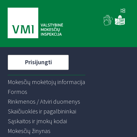
Prisijungti
Mokesčių mokėtojų informacija
Formos
Rinkmenos / Atviri duomenys
Skaičiuoklės ir pagalbininkai
Sąskaitos ir įmokų kodai
Mokesčių žinynas