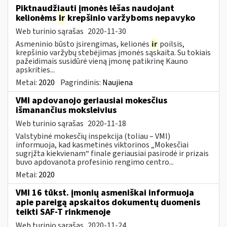
Piktnaudžiauti įmonės lėšas naudojant
kelionėms
ir
krepšinio varžyboms nepavyko
Web turinio sąrašas
2020-11-30
Asmeninio būsto įsirengimas, kelionės
ir
poilsis,
krepšinio varžybų stebėjimas įmonės sąskaita. Su tokiais
pažeidimais susidūrė vieną įmonę patikrinę Kauno
apskrities...
Metai:
2020
Pagrindinis:
Naujiena
VMI apdovanojo geriausiai mokesčius
išmanančius moksleivius
Web turinio sąrašas
2020-11-18
Valstybinė mokesčių inspekcija (toliau – VMI)
informuoja, kad kasmetinės viktorinos „Mokesčiai
sugrįžta kiekvienam“ finale geriausiai pasirodė ir prizais
buvo apdovanota profesinio rengimo centro...
Metai:
2020
VMI 16 tūkst. įmonių asmeniškai informuoja
apie pareigą apskaitos dokumentų duomenis
teikti SAF-T rinkmenoje
Web turinio sąrašas
2020-11-24