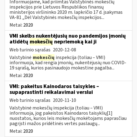
Informuojame, kad priimtas Valstybinės mokesčių
inspekcijos prie Lietuvos Respublikos finansų
ministerijos viršininko 2020 m. lapkričio 17 d. įsakymas
VA-81 „Dėl Valstybinės mokesčių inspekcijos...
Metai:
2020
VMI skelbs nukentėjusių nuo pandemijos įmonių
atidėtų
mokesčių
nepriemoką kai ji
Web turinio sąrašas
2020-12-08
Valstybinė
mokesčių
inspekcija (toliau – VMI)
informuoja, kad rengia įmonių, nukentėjusių nuo COVID-
19 sąrašą, kurios pasinaudojo mokestine pagalba...
Metai:
2020
VMI: pakeitus Kainodaros taisykles –
supaprastinti reikalavimai verslui
Web turinio sąrašas
2020-11-10
Valstybinė mokesčių inspekcija (toliau – VMI)
informuoja, jog pakeistos Kainodaros taisyklių[1]
nuostatos, kurios leis mokesčių mokėtojams paprasčiau
pagrįsti mažos pridėtinės vertės paslaugų...
Metai:
2020