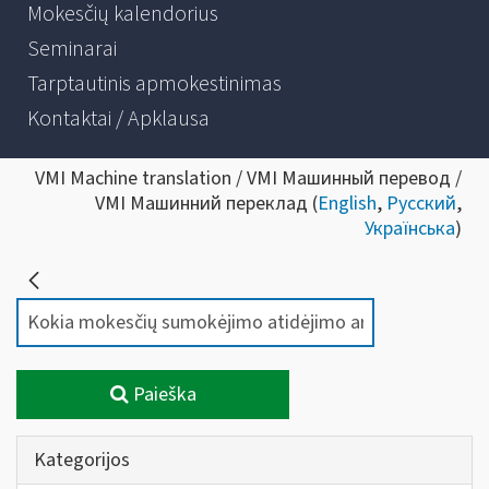
Mokesčių kalendorius
Seminarai
Tarptautinis apmokestinimas
Kontaktai / Apklausa
VMI Machine translation / VMI Машинный перевод /
VMI Машинний переклад (
English
,
Русский
,
Українська
)
Paieška
Kategorijos