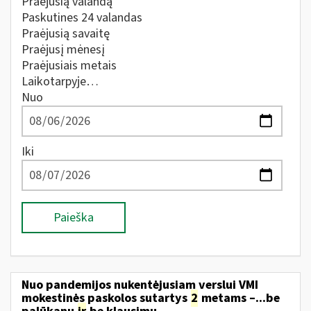
Praėjusią valandą
Paskutines 24 valandas
Praėjusią savaitę
Praėjusį mėnesį
Praėjusiais metais
Laikotarpyje…
Nuo
Iki
Paieška
Nuo pandemijos nukentėjusiam verslui VMI
mokestinės paskolos sutartys
2
metams –...be