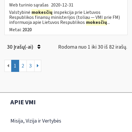
Web turinio sąrašas
2020-12-31
Valstybinė
mokesčių
inspekcija prie Lietuvos
Respublikos finansų ministerijos (toliau — VMI prie FM)
informuoja apie Lietuvos Respublikos
mokesčių
...
Metai:
2020
30 Įrašų(-ai)
Rodoma nuo 1 iki 30 iš 82 irašų.
1
2
3
APIE VMI
Misija, Vizija ir Vertybės