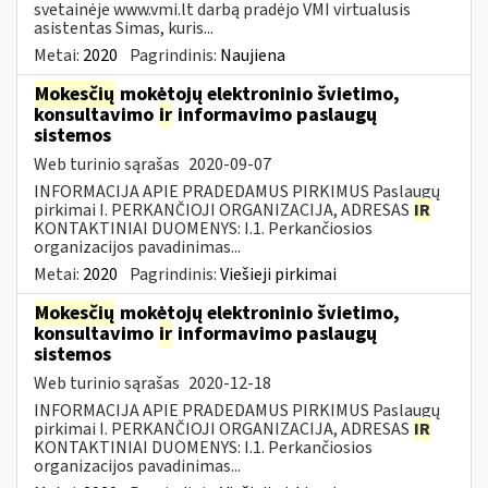
svetainėje www.vmi.lt darbą pradėjo VMI virtualusis
asistentas Simas, kuris...
Metai:
2020
Pagrindinis:
Naujiena
Mokesčių
mokėtojų elektroninio švietimo,
konsultavimo
ir
informavimo paslaugų
sistemos
Web turinio sąrašas
2020-09-07
INFORMACIJA APIE PRADEDAMUS PIRKIMUS Paslaugų
pirkimai I. PERKANČIOJI ORGANIZACIJA, ADRESAS
IR
KONTAKTINIAI DUOMENYS: I.1. Perkančiosios
organizacijos pavadinimas...
Metai:
2020
Pagrindinis:
Viešieji pirkimai
Mokesčių
mokėtojų elektroninio švietimo,
konsultavimo
ir
informavimo paslaugų
sistemos
Web turinio sąrašas
2020-12-18
INFORMACIJA APIE PRADEDAMUS PIRKIMUS Paslaugų
pirkimai I. PERKANČIOJI ORGANIZACIJA, ADRESAS
IR
KONTAKTINIAI DUOMENYS: I.1. Perkančiosios
organizacijos pavadinimas...