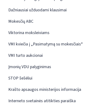
Dažniausiai užduodami klausimai
Mokesčių ABC
Viktorina moksleiviams
VMI kviečia į „Pasimatymą su mokesčiais“
VMI turto aukcionai
Įmonių VDU palyginimas
STOP šešėliui
Krašto apsaugos ministerijos informacija
Interneto svetainės atitikties paraiška