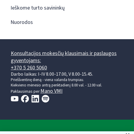
Ieškome turto savininkų
Nuorodos
Konsultacijos mokesčių klausimais ir paslaugos
gyventojams:
+370 5 260 5060
Darbo laikas: I-IV 8.00-17.00, V 8.00-15.45.
Prieššventinę dieną - viena valanda trumpiau.
Kiekvieno mėnesio antrą penktadienį 8.00 val. - 12.00 val.
Mano VMI
Paklausimas per
Valstybinė mokesčių inspekcija prie Lietuvos