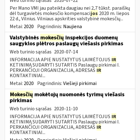
Web turinio sąrašas
2020-07-22
Per Mano VMI jau pateikta daugiau nei 2,7 tūkst. paraiškų
dėl turgavietės mokesčio kompensaci
jos
2020 m. liepos
22 d., Vilnius. Vilniaus apskrities valstybinė mokesčių...
Metai:
2020
Pagrindinis:
Naujiena
Valstybinės
mokesčių
inspekcijos duomenų
saugyklos plėtros paslaugų viešasis pirkimas
Web turinio sąrašas
2020-07-14
INFORMACIJA APIE NUSTATYTUS LAIMĖTOJUS
IR
KETINIMĄ SUDARYTI SUTARTIS Paslaugų pirkimai I.
PERKANČIOJI ORGANIZACIJA, ADRESAS
IR
KONTAKTINIAI...
Metai:
2020
Pagrindinis:
Viešieji pirkimai
Mokesčių
mokėtojų nuomonės tyrimų viešasis
pirkimas
Web turinio sąrašas
2020-11-10
INFORMACIJA APIE NUSTATYTUS LAIMĖTOJUS
IR
KETINIMĄ SUDARYTI SUTARTIS Paslaugų pirkimai I.
PERKANČIOJI ORGANIZACIJA, ADRESAS
IR
KONTAKTINIAI...