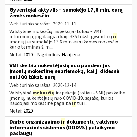
Gyventojai aktyvūs – sumokėjo 17,6 mln. eurų
žemės mokesčio
Web turinio sąrašas
2020-11-11
Valstybinė mokesčių inspekcija (toliau – VMI)
informuoja, jog daugiau kaip 335 tūkst. gyventojų
ir
įmonių jau sumokėjo 17,6 mln. eurų žemės mokesčio,
kurio terminas š. m....
Metai:
2020
Pagrindinis:
Naujiena
VMI skelbia nukentėjusių nuo pandemijos
įmonių mokestinę nepriemoką, kai ji didesnė
nei 100 tūkst. eurų
Web turinio sąrašas
2020-12-14
Valstybinė
mokesčių
inspekcija (toliau – VMI) paskelbė
įmonių, nukentėjusių nuo COVID-19, sąrašą, kurios
naudojasi mokestine pagalba
ir
turi...
Metai:
2020
Darbo organizavimo
ir
dokumentų valdymo
informacinės sistemos (DODVS) palaikymo
paslaugų