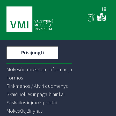
Prisijungti
Mokesčių mokėtojų informacija
Formos
Rinkmenos / Atviri duomenys
Skaičiuoklės ir pagalbininkai
Sąskaitos ir įmokų kodai
Mokesčių žinynas