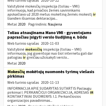
Web turinio sąrašas
2020-10-22
Valstybinė mokesčių inspekcija (toliau – VMI)
informuoja, kad privačios žemės savininkams
apskaičiavo už 2020 metus mokėtiną žemės mokestį
ir
šiandien išsamias deklaracijas...
Metai:
2020
Pagrindinis:
Naujiena
Toliau atnaujinama Mano VMI - gyventojams
paprasčiau įsigyti verslo liudijimą e. būdu
Web turinio sąrašas
2020-11-03
Valstybinė
mokesčių
inspekcija (toliau – VMI)
informuoja, jog gyventojai nuo šiol internetu gali dar
patogiau
ir
greičiau užsisakyti verslo...
Metai:
2020
Mokesčių
mokėtojų nuomonės tyrimų viešasis
pirkimas
Web turinio sąrašas
2020-11-13
INFORMACIJA APIE SUDARYTAS SUTARTIS Paslaugų
pirkimai I. PERKANČIOJI ORGANIZACIJA, ADRESAS
IR
KONTAKTINIAI DUOMENYS: I.1. Perkančiosios
organizacijos pavadinimas...