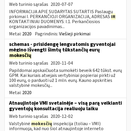
Web turinio sąrašas
2020-07-07
INFORMACIJA APIE SUDARYTAS SUTARTIS Paslaugų
pirkimai I. PERKANČIOJI ORGANIZACIJA, ADRESAS
IR
KONTAKTINIAI DUOMENYS: I.1. Perkančiosios
organizacijos pavadinimas...
Metai:
2020
Pagrindinis:
Viešieji pirkimai
schemas - prisidengę lengvatomis gyventojai
mėgino išvengti šimtų tūkstančių eurų
mokesčių
Web turinio sąrašas
2020-11-04
Papildomai apskaičiuota sumokėti beveik 642 tūkst. eurų
GPM. Kai kuriais atvejais vertybiniai popieriai pirkti už
100 eurų, o parduoti už 1 mln. eurų. Kauno apskrities
valstybinė mokesčių...
Metai:
2020
Atnaujintoje VMI svetainėje – visą parą veikianti
gyventojų konsultacija realiuoju laiku
Web turinio sąrašas
2020-12-02
Valstybinė
mokesčių
inspekcija (toliau – VMI)
informuoja, kad nuo šiol atnaujintoje interneto