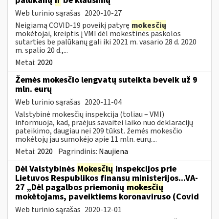
palūkanų
ir
be klausimų
Web turinio sąrašas
2020-10-27
Neigiamą COVID-19 poveikį patyrę
mokesčių
mokėtojai, kreiptis į VMI dėl mokestinės paskolos
sutarties be palūkanų gali iki 2021 m. vasario 28 d. 2020
m. spalio 20 d.,...
Metai:
2020
Žemės mokesčio lengvatų suteikta beveik už 9
mln. eurų
Web turinio sąrašas
2020-11-04
Valstybinė mokesčių inspekcija (toliau – VMI)
informuoja, kad, praėjus savaitei laiko nuo deklaracijų
pateikimo, daugiau nei 209 tūkst. žemės mokesčio
mokėtojų jau sumokėjo apie 11 mln. eurų....
Metai:
2020
Pagrindinis:
Naujiena
Dėl Valstybinės
Mokesčių
Inspekcijos prie
Lietuvos Respublikos finansų ministerijos...VA-
27 „Dėl pagalbos priemonių
mokesčių
mokėtojams, paveiktiems koronaviruso (Covid
Web turinio sąrašas
2020-12-01