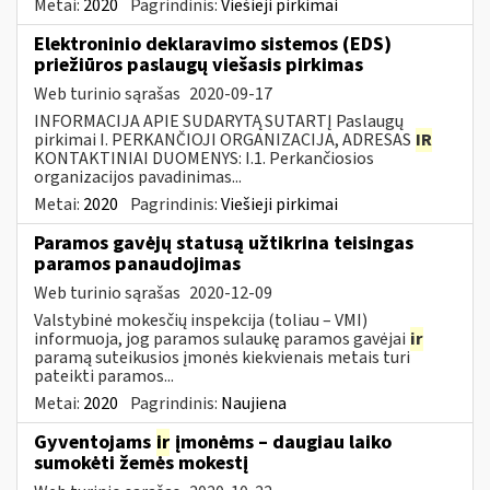
Metai:
2020
Pagrindinis:
Viešieji pirkimai
Elektroninio deklaravimo sistemos (EDS)
priežiūros paslaugų viešasis pirkimas
Web turinio sąrašas
2020-09-17
INFORMACIJA APIE SUDARYTĄ SUTARTĮ Paslaugų
pirkimai I. PERKANČIOJI ORGANIZACIJA, ADRESAS
IR
KONTAKTINIAI DUOMENYS: I.1. Perkančiosios
organizacijos pavadinimas...
Metai:
2020
Pagrindinis:
Viešieji pirkimai
Paramos gavėjų statusą užtikrina teisingas
paramos panaudojimas
Web turinio sąrašas
2020-12-09
Valstybinė mokesčių inspekcija (toliau – VMI)
informuoja, jog paramos sulaukę paramos gavėjai
ir
paramą suteikusios įmonės kiekvienais metais turi
pateikti paramos...
Metai:
2020
Pagrindinis:
Naujiena
Gyventojams
ir
įmonėms – daugiau laiko
sumokėti žemės mokestį