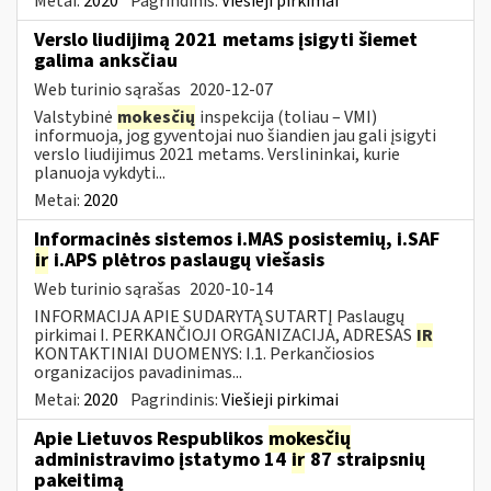
Metai:
2020
Pagrindinis:
Viešieji pirkimai
Verslo liudijimą 2021 metams įsigyti šiemet
galima anksčiau
Web turinio sąrašas
2020-12-07
Valstybinė
mokesčių
inspekcija (toliau – VMI)
informuoja, jog gyventojai nuo šiandien jau gali įsigyti
verslo liudijimus 2021 metams. Verslininkai, kurie
planuoja vykdyti...
Metai:
2020
Informacinės sistemos i.MAS posistemių, i.SAF
ir
i.APS plėtros paslaugų viešasis
Web turinio sąrašas
2020-10-14
INFORMACIJA APIE SUDARYTĄ SUTARTĮ Paslaugų
pirkimai I. PERKANČIOJI ORGANIZACIJA, ADRESAS
IR
KONTAKTINIAI DUOMENYS: I.1. Perkančiosios
organizacijos pavadinimas...
Metai:
2020
Pagrindinis:
Viešieji pirkimai
Apie Lietuvos Respublikos
mokesčių
administravimo įstatymo 14
ir
87 straipsnių
pakeitimą