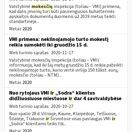
Valstybinė
mokesčių
inspekcija (toliau – VMI) primena,
kad dalis įmonių turi būti pasirengusios buhalterinės
apskaitos dokumentų duomenis už 2019 metus teikti
standartinėje...
Metai:
2020
VMI primena: nekilnojamojo turto mokestį
reikia sumokėti iki gruodžio 15 d.
Web turinio sąrašas
2020-11-17
Valstybinė mokesčių inspekcija (toliau – VMI)
informuoja, kad iki šių metų gruodžio 15 d. reikia pateikti
nekilnojamojo turto, kurio vertė viršija 150 tūkst. eurų,
mokesčio (toliau – NTM)...
Metai:
2020
Nuo rytojaus VMI
ir
„Sodra“ klientus
didžiuosiuose miestuose
ir
dar 4 savivaldybėse
Web turinio sąrašas
2020-10-27
Nuo spalio 28 d. Vilniuje, Kaune, Klaipėdoje, Telšiuose,
Šilalėje, Trakuose
ir
Širvintose visas paslaugas VMI
ir
„Sodra“ klientams teiks tik...
Metai:
2020