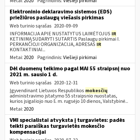
Metai:
2020
Pagrindinis:
Viešieji pirkimai
Elektroninio deklaravimo sistemos (EDS)
priežiūros paslaugų viešasis pirkimas
Web turinio sąrašas
2020-09-09
INFORMACIJA APIE NUSTATYTUS LAIMĖTOJUS
IR
KETINIMĄ SUDARYTI SUTARTIS Paslaugų pirkimai I.
PERKANČIOJI ORGANIZACIJA, ADRESAS
IR
KONTAKTINIAI...
Metai:
2020
Pagrindinis:
Viešieji pirkimai
Dėl duomenų teikimo pagal MAI 55 straipsnį nuo
2021 m. sausio 1 d.
Web turinio sąrašas
2020-12-31
Įgyvendinant Lietuvos Respublikos
mokesčių
administravimo įstatymo 55 straipsnio nuostatas,
kurios įsigaliojo nuo š. m. rugsėjo 10 dienos, Valstybinė...
Metai:
2020
VMI specialistai atvyksta į turgavietes: padės
teikti paraiškas turgavietės mokesčio
kompensacijai