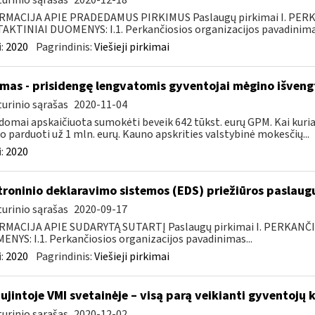
urinio sąrašas
2020-12-18
RMACIJA APIE PRADEDAMUS PIRKIMUS Paslaugų pirkimai I. PER
KTINIAI DUOMENYS: I.1. Perkančiosios organizacijos pavadinimas
:
2020
Pagrindinis:
Viešieji pirkimai
mas - prisidengę lengvatomis gyventojai mėgino išveng
urinio sąrašas
2020-11-04
domai apskaičiuota sumokėti beveik 642 tūkst. eurų GPM. Kai kuriais
 o parduoti už 1 mln. eurų. Kauno apskrities valstybinė mokesčių...
:
2020
troninio deklaravimo sistemos (EDS) priežiūros paslaugų
urinio sąrašas
2020-09-17
RMACIJA APIE SUDARYTĄ SUTARTĮ Paslaugų pirkimai I. PERKANČ
NYS: I.1. Perkančiosios organizacijos pavadinimas...
:
2020
Pagrindinis:
Viešieji pirkimai
ujintoje VMI svetainėje – visą parą veikianti gyventojų k
urinio sąrašas
2020-12-02