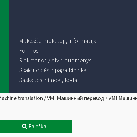
Mokesčių mokėtojų informacija
Formos
Rinkmenos / Atviri duomenys
Skaičiuoklės ir pagalbininkai
Sąskaitos ir įmokų kodai
Machine translation / VMI Машинный перевод / VMI Машин
Paieška