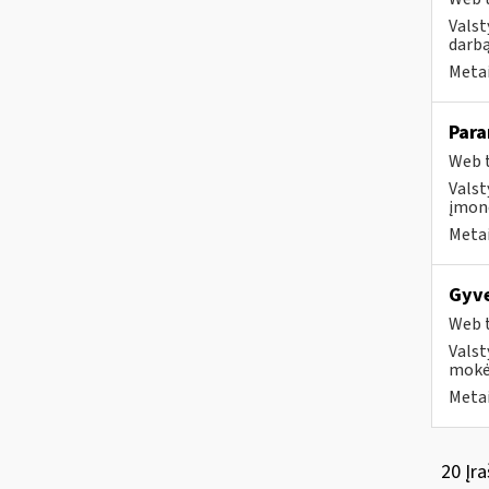
Valst
darbą
Metai
Para
Web t
Valst
įmonė
Metai
Gyv
Web t
Valst
mokė
Metai
20 Įra