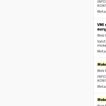
INFO
KONTA
Metai
VMI 
eurų
Web t
Valst
moke
Metai
Moke
Web t
INFO
KONTA
Metai
Moke