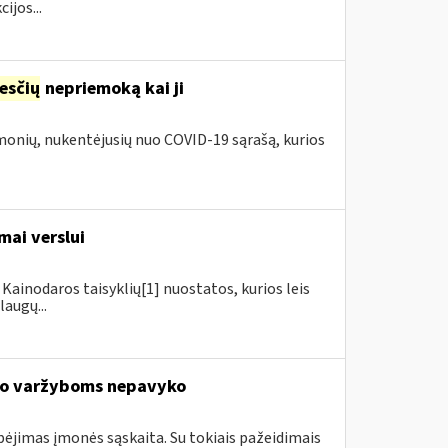
ijos...
esčių
nepriemoką kai ji
įmonių, nukentėjusių nuo COVID-19 sąrašą, kurios
mai verslui
Kainodaros taisyklių[1] nuostatos, kurios leis
augų...
io varžyboms nepavyko
ebėjimas įmonės sąskaita. Su tokiais pažeidimais