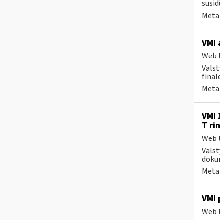
susid
Metai
VMI 
Web t
Valst
final
Metai
VMI 
T ri
Web t
Valst
dokum
Metai
VMI 
Web t