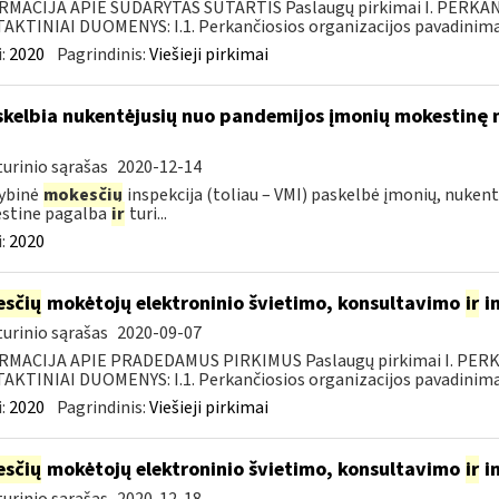
RMACIJA APIE SUDARYTAS SUTARTIS Paslaugų pirkimai I. PERK
KTINIAI DUOMENYS: I.1. Perkančiosios organizacijos pavadinimas
:
2020
Pagrindinis:
Viešieji pirkimai
skelbia nukentėjusių nuo pandemijos įmonių mokestinę ne
urinio sąrašas
2020-12-14
ybinė
mokesčių
inspekcija (toliau – VMI) paskelbė įmonių, nukent
stine pagalba
ir
turi...
:
2020
sčių
mokėtojų elektroninio švietimo, konsultavimo
ir
i
urinio sąrašas
2020-09-07
RMACIJA APIE PRADEDAMUS PIRKIMUS Paslaugų pirkimai I. PER
KTINIAI DUOMENYS: I.1. Perkančiosios organizacijos pavadinimas
:
2020
Pagrindinis:
Viešieji pirkimai
sčių
mokėtojų elektroninio švietimo, konsultavimo
ir
i