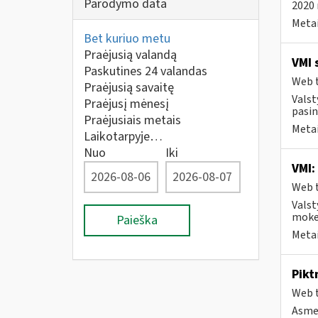
Parodymo data
2020 
Metai
Bet kuriuo metu
Praėjusią valandą
VMI 
Paskutines 24 valandas
Web t
Praėjusią savaitę
Valst
Praėjusį mėnesį
pasin
Praėjusiais metais
Metai
Laikotarpyje…
Nuo
Iki
VMI:
Web t
Valst
mokes
Paieška
Metai
Pikt
Web t
Asmen