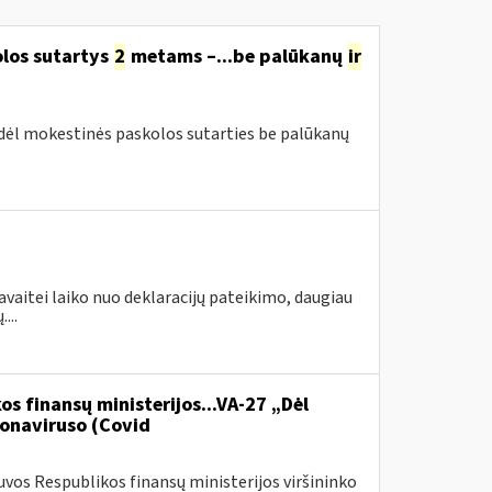
olos sutartys
2
metams –...be palūkanų
ir
 dėl mokestinės paskolos sutarties be palūkanų
avaitei laiko nuo deklaracijų pateikimo, daugiau
...
os finansų ministerijos...VA-27 „Dėl
onaviruso (Covid
vos Respublikos finansų ministerijos viršininko