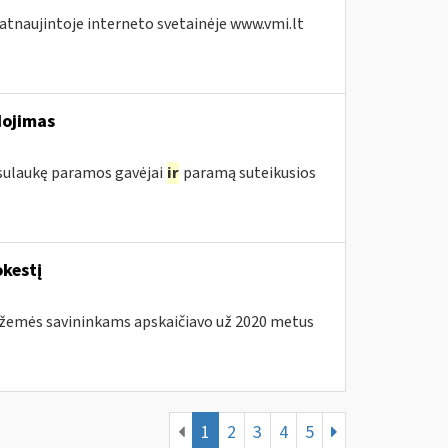
 atnaujintoje interneto svetainėje www.vmi.lt
dojimas
 sulaukę paramos gavėjai
ir
paramą suteikusios
kestį
os žemės savininkams apskaičiavo už 2020 metus
1
2
3
4
5