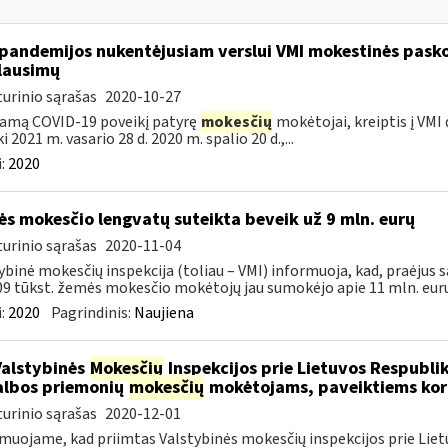
pandemijos nukentėjusiam verslui VMI mokestinės pask
lausimų
urinio sąrašas
2020-10-27
amą COVID-19 poveikį patyrę
mokesčių
mokėtojai, kreiptis į VMI
ki 2021 m. vasario 28 d. 2020 m. spalio 20 d.,...
:
2020
s mokesčio lengvatų suteikta beveik už 9 mln. eurų
urinio sąrašas
2020-11-04
ybinė mokesčių inspekcija (toliau – VMI) informuoja, kad, praėjus s
09 tūkst. žemės mokesčio mokėtojų jau sumokėjo apie 11 mln. eurų.
:
2020
Pagrindinis:
Naujiena
Valstybinės
Mokesčių
Inspekcijos prie Lietuvos Respublik
lbos priemonių
mokesčių
mokėtojams, paveiktiems kor
urinio sąrašas
2020-12-01
muojame, kad priimtas Valstybinės mokesčių inspekcijos prie Lietu