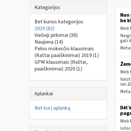
Kategorijos
Nuo 
be k
Bet kurios kategorijos
2020
(82)
Web t
Viešieji pirkimai
(38)
Neigi
gali i
Naujiena
(14)
Metai
Pelno mokesčio klausimais
(Raštai paaiškinimai) 2019
(1)
GPM klausimais (Raštai,
Žemė
paaiškinimai) 2020
(1)
Web t
Valst
nei 2
Metai
Aplankai
Dėl 
Bet kurį aplanką
paga
Web t
Infor