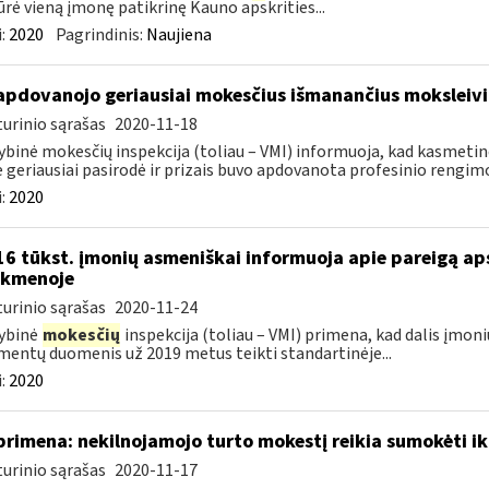
ūrė vieną įmonę patikrinę Kauno apskrities...
:
2020
Pagrindinis:
Naujiena
apdovanojo geriausiai mokesčius išmanančius moksleivi
urinio sąrašas
2020-11-18
ybinė mokesčių inspekcija (toliau – VMI) informuoja, kad kasmetin
e geriausiai pasirodė ir prizais buvo apdovanota profesinio rengimo
:
2020
16 tūkst. įmonių asmeniškai informuoja apie pareigą a
nkmenoje
urinio sąrašas
2020-11-24
ybinė
mokesčių
inspekcija (toliau – VMI) primena, kad dalis įmoni
entų duomenis už 2019 metus teikti standartinėje...
:
2020
primena: nekilnojamojo turto mokestį reikia sumokėti ik
urinio sąrašas
2020-11-17