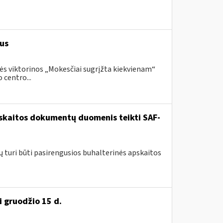
us
ės viktorinos „Mokesčiai sugrįžta kiekvienam“
 centro...
pskaitos dokumentų duomenis teikti SAF-
ų turi būti pasirengusios buhalterinės apskaitos
i gruodžio 15 d.