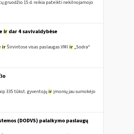
tų gruodžio 15 d. reikia pateikti nekilnojamojo
se
ir
dar 4 savivaldybėse
e
ir
Širvintose visas paslaugas VMI
ir
„Sodra“
čio
aip 335 tūkst. gyventojų
ir
įmonių jau sumokėjo
stemos (DODVS) palaikymo paslaugų