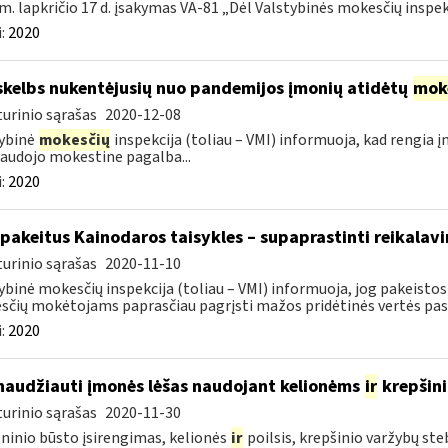
m. lapkričio 17 d. įsakymas VA-81 „Dėl Valstybinės mokesčių inspekc
:
2020
skelbs nukentėjusių nuo pandemijos įmonių atidėtų
mok
urinio sąrašas
2020-12-08
ybinė
mokesčių
inspekcija (toliau – VMI) informuoja, kad rengia 
audojo mokestine pagalba...
:
2020
 pakeitus Kainodaros taisykles – supaprastinti reikalavi
urinio sąrašas
2020-11-10
ybinė mokesčių inspekcija (toliau – VMI) informuoja, jog pakeistos 
čių mokėtojams paprasčiau pagrįsti mažos pridėtinės vertės pasl
:
2020
naudžiauti įmonės lėšas naudojant kelionėms
ir
krepšin
urinio sąrašas
2020-11-30
inio būsto įsirengimas, kelionės
ir
poilsis, krepšinio varžybų st