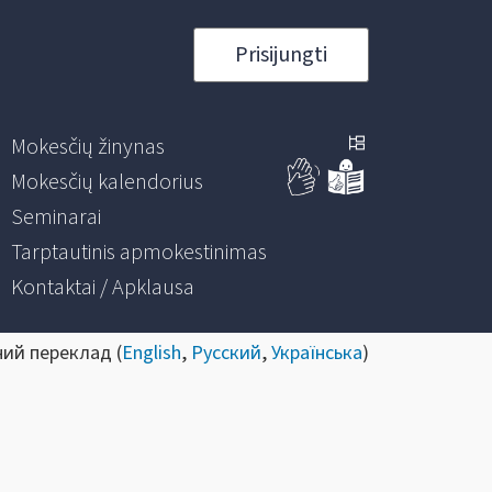
Prisijungti
Mokesčių žinynas
Mokesčių kalendorius
Seminarai
Tarptautinis apmokestinimas
Kontaktai / Apklausa
ний переклад (
English
,
Русский
,
Українська
)