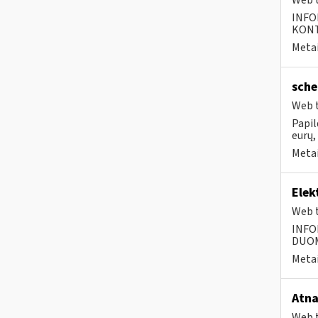
Web t
INFO
KONTA
Metai
sche
Web t
Papil
eurų,
Metai
Elek
Web t
INFO
DUOME
Metai
Atna
Web t