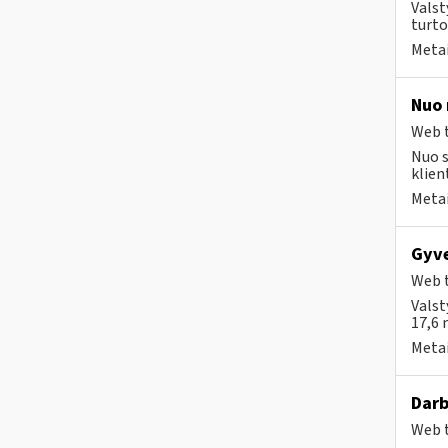
Valst
turto
Metai
Nuo 
Web t
Nuo s
klien
Metai
Gyve
Web t
Valst
17,6 
Metai
Darb
Web t