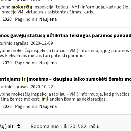
ybinė
mokesčių
inspekcija (toliau – VMI) informuoja, kad nuo šiol
 pradėjo VMI virtualusis asistentas Simas, kuris...
:
2020
Pagrindinis:
Naujiena
mos gavėjų statusą užtikrina teisingas paramos panau
urinio sąrašas
2020-12-09
ybinė mokesčių inspekcija (toliau – VMI) informuoja, jog paramos
s kiekvienais metais turi pateikti paramos...
:
2020
Pagrindinis:
Naujiena
entojams
ir
įmonėms – daugiau laiko sumokėti žemės mo
urinio sąrašas
2020-10-22
ybinė mokesčių inspekcija (toliau – VMI) informuoja, kad privači
tiną žemės mokestį
ir
šiandien išsamias deklaracijas...
:
2020
Pagrindinis:
Naujiena
šų(-ai)
Rodoma nuo 1 iki 20 iš 82 irašų.