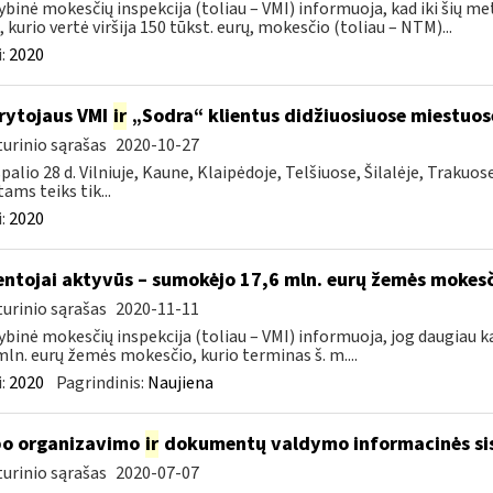
ybinė mokesčių inspekcija (toliau – VMI) informuoja, kad iki šių me
, kurio vertė viršija 150 tūkst. eurų, mokesčio (toliau – NTM)...
:
2020
rytojaus VMI
ir
„Sodra“ klientus didžiuosiuose miestuo
urinio sąrašas
2020-10-27
palio 28 d. Vilniuje, Kaune, Klaipėdoje, Telšiuose, Šilalėje, Trakuos
tams teiks tik...
:
2020
ntojai aktyvūs – sumokėjo 17,6 mln. eurų žemės mokes
urinio sąrašas
2020-11-11
ybinė mokesčių inspekcija (toliau – VMI) informuoja, jog daugiau k
mln. eurų žemės mokesčio, kurio terminas š. m....
:
2020
Pagrindinis:
Naujiena
o organizavimo
ir
dokumentų valdymo informacinės si
urinio sąrašas
2020-07-07