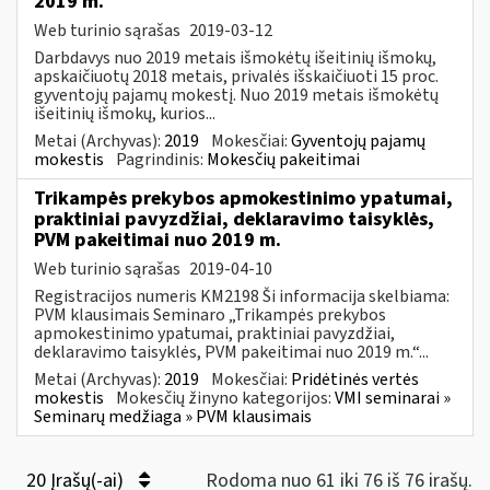
2019 m.
Web turinio sąrašas
2019-03-12
Darbdavys nuo 2019 metais išmokėtų išeitinių išmokų,
apskaičiuotų 2018 metais, privalės išskaičiuoti 15 proc.
gyventojų pajamų mokestį. Nuo 2019 metais išmokėtų
išeitinių išmokų, kurios...
Metai (Archyvas):
2019
Mokesčiai:
Gyventojų pajamų
mokestis
Pagrindinis:
Mokesčių pakeitimai
Trikampės prekybos apmokestinimo ypatumai,
praktiniai pavyzdžiai, deklaravimo taisyklės,
PVM pakeitimai nuo 2019 m.
Web turinio sąrašas
2019-04-10
Registracijos numeris KM2198 Ši informacija skelbiama:
PVM klausimais Seminaro „Trikampės prekybos
apmokestinimo ypatumai, praktiniai pavyzdžiai,
deklaravimo taisyklės, PVM pakeitimai nuo 2019 m.“...
Metai (Archyvas):
2019
Mokesčiai:
Pridėtinės vertės
mokestis
Mokesčių žinyno kategorijos:
VMI seminarai »
Seminarų medžiaga » PVM klausimais
20 Įrašų(-ai)
Rodoma nuo 61 iki 76 iš 76 irašų.