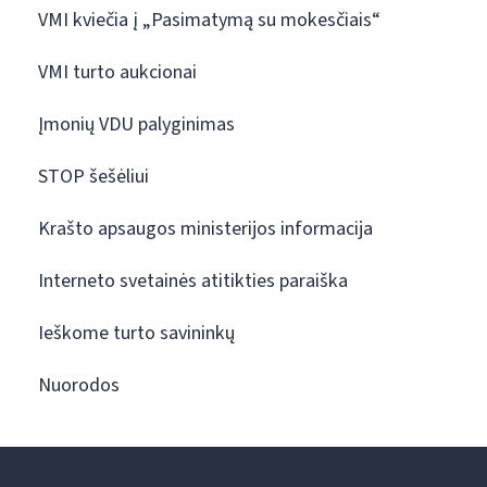
VMI kviečia į „Pasimatymą su mokesčiais“
VMI turto aukcionai
Įmonių VDU palyginimas
STOP šešėliui
Krašto apsaugos ministerijos informacija
Interneto svetainės atitikties paraiška
Ieškome turto savininkų
Nuorodos