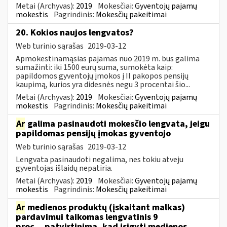
Metai (Archyvas):
2019
Mokesčiai:
Gyventojų pajamų
mokestis
Pagrindinis:
Mokesčių pakeitimai
20. Kokios naujos lengvatos?
Web turinio sąrašas
2019-03-12
Apmokestinamąsias pajamas nuo 2019 m. bus galima
sumažinti: iki 1500 eurų suma, sumokėta kaip:
papildomos gyventojų įmokos į II pakopos pensijų
kaupimą, kurios yra didesnės negu 3 procentai šio...
Metai (Archyvas):
2019
Mokesčiai:
Gyventojų pajamų
mokestis
Pagrindinis:
Mokesčių pakeitimai
Ar
galima pasinaudoti mokesčio lengvata, jeigu
papildomas pensijų įmokas gyventojo
Web turinio sąrašas
2019-03-12
Lengvata pasinaudoti negalima, nes tokiu atveju
gyventojas išlaidų nepatiria.
Metai (Archyvas):
2019
Mokesčiai:
Gyventojų pajamų
mokestis
Pagrindinis:
Mokesčių pakeitimai
Ar
medienos produktų (įskaitant malkas)
pardavimui taikomas lengvatinis 9
proc....patvirtinimą, kad įsigyti medienos