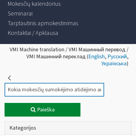
Mokesčių kalendorius
Seminarai
Tarptautinis apmokestinimas
Kontaktai / Apklausa
VMI Machine translation / VMI Машинный перевод /
VMI Машинний переклад (
English
,
Русский
,
Українська
)
Paieška
Kategorijos