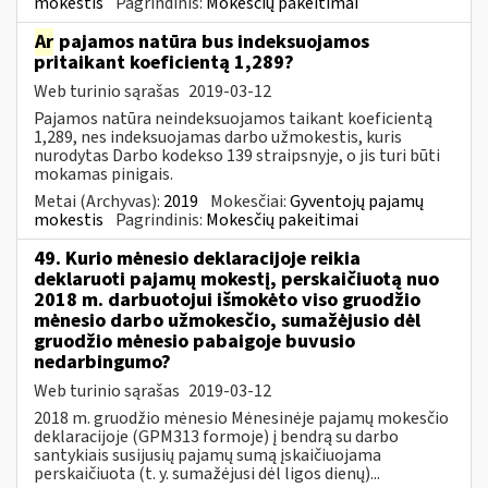
mokestis
Pagrindinis:
Mokesčių pakeitimai
Ar
pajamos natūra bus indeksuojamos
pritaikant koeficientą 1,289?
Web turinio sąrašas
2019-03-12
Pajamos natūra neindeksuojamos taikant koeficientą
1,289, nes indeksuojamas darbo užmokestis, kuris
nurodytas Darbo kodekso 139 straipsnyje, o jis turi būti
mokamas pinigais.
Metai (Archyvas):
2019
Mokesčiai:
Gyventojų pajamų
mokestis
Pagrindinis:
Mokesčių pakeitimai
49. Kurio mėnesio deklaracijoje reikia
deklaruoti pajamų mokestį, perskaičiuotą nuo
2018 m. darbuotojui išmokėto viso gruodžio
mėnesio darbo užmokesčio, sumažėjusio dėl
gruodžio mėnesio pabaigoje buvusio
nedarbingumo?
Web turinio sąrašas
2019-03-12
2018 m. gruodžio mėnesio Mėnesinėje pajamų mokesčio
deklaracijoje (GPM313 formoje) į bendrą su darbo
santykiais susijusių pajamų sumą įskaičiuojama
perskaičiuota (t. y. sumažėjusi dėl ligos dienų)...