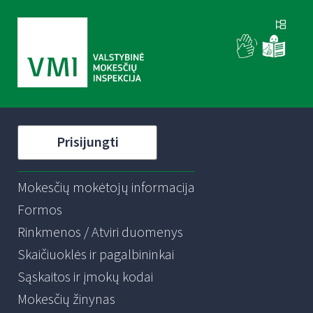
Prisijungti
Mokesčių mokėtojų informacija
Formos
Rinkmenos / Atviri duomenys
Skaičiuoklės ir pagalbininkai
Sąskaitos ir įmokų kodai
Mokesčių žinynas