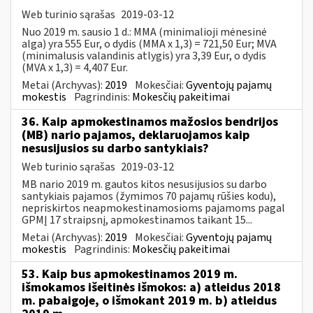
Web turinio sąrašas
2019-03-12
Nuo 2019 m. sausio 1 d.: MMA (minimalioji mėnesinė
alga) yra 555 Eur, o dydis (MMA x 1,3) = 721,50 Eur; MVA
(minimalusis valandinis atlygis) yra 3,39 Eur, o dydis
(MVA x 1,3) = 4,407 Eur.
Metai (Archyvas):
2019
Mokesčiai:
Gyventojų pajamų
mokestis
Pagrindinis:
Mokesčių pakeitimai
36. Kaip apmokestinamos mažosios bendrijos
(MB) nario pajamos, deklaruojamos kaip
nesusijusios su darbo santykiais?
Web turinio sąrašas
2019-03-12
MB nario 2019 m. gautos kitos nesusijusios su darbo
santykiais pajamos (žymimos 70 pajamų rūšies kodu),
nepriskirtos neapmokestinamosioms pajamoms pagal
GPMĮ 17 straipsnį, apmokestinamos taikant 15...
Metai (Archyvas):
2019
Mokesčiai:
Gyventojų pajamų
mokestis
Pagrindinis:
Mokesčių pakeitimai
53. Kaip bus apmokestinamos 2019 m.
išmokamos išeitinės išmokos: a) atleidus 2018
m. pabaigoje, o išmokant 2019 m. b) atleidus