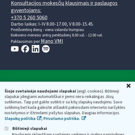
Konsultacijos mokesčių klausimais ir paslaugos
gyventojams:
+370 5 260 5060
Darbo laikas: I-IV 8.00-17.00, V 8.00-15.45.
Prieššventinę dieną - viena valanda trumpiau.
Kiekvieno mėnesio antrą penktadienį 8.00 val. - 12.00 val.
Mano VMI
Paklausimas per
Valstybinė mokesčių inspekcija prie Lietuvos
U
Respublikos finansų ministerijos
Šioje svetainėje naudojami slapukai
(angl. cookies). Būtinieji
slapukai įdiegiami automatiškai ir jiems nėra reikalingas Jūsų
Biudžetinė įstaiga. Juridinio asmens kodas — 188659752,
sutikimas. Taip pat galite sutikti ir su kitų slapukų naudojimu. Savo
adresas: Vasario 16-osios g. 14, 01107 Vilnius, Lietuva, el.paštas:
sutikimą bet kada galėsite atšaukti pakeisdami interneto naršyklės
vmi@vmi.lt
, E. pristatymo dėžutės adresas 188659752
nustatymus ir ištrindami įrašytus slapukus. Daugiau informacijos
Duomenys apie Valstybinę mokesčių inspekciją prie Lietuvos
Slapukų politika
;
Privatumo politika.
Respublikos finansų ministerijos kaupiami ir saugomi Juridinių
asmenų registre
Būtinieji slapukai
Naudojami sklandžiam svetainės veikimui ir įgalina pagrindines