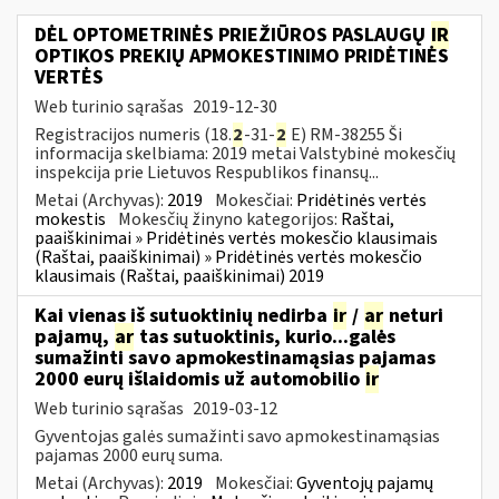
DĖL OPTOMETRINĖS PRIEŽIŪROS PASLAUGŲ
IR
OPTIKOS PREKIŲ APMOKESTINIMO PRIDĖTINĖS
VERTĖS
Web turinio sąrašas
2019-12-30
Registracijos numeris (18.
2
-31-
2
E) RM-38255 Ši
informacija skelbiama: 2019 metai Valstybinė mokesčių
inspekcija prie Lietuvos Respublikos finansų...
Metai (Archyvas):
2019
Mokesčiai:
Pridėtinės vertės
mokestis
Mokesčių žinyno kategorijos:
Raštai,
paaiškinimai » Pridėtinės vertės mokesčio klausimais
(Raštai, paaiškinimai) » Pridėtinės vertės mokesčio
klausimais (Raštai, paaiškinimai) 2019
Kai vienas iš sutuoktinių nedirba
ir
/
ar
neturi
pajamų,
ar
tas sutuoktinis, kurio...galės
sumažinti savo apmokestinamąsias pajamas
2000 eurų išlaidomis už automobilio
ir
Web turinio sąrašas
2019-03-12
Gyventojas galės sumažinti savo apmokestinamąsias
pajamas 2000 eurų suma.
Metai (Archyvas):
2019
Mokesčiai:
Gyventojų pajamų