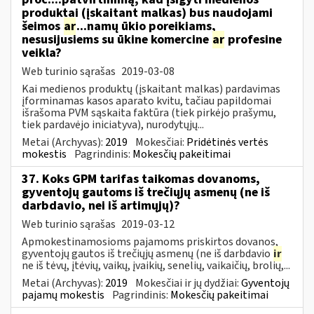
produktai (įskaitant malkas) bus naudojami
šeimos
ar
...namų ūkio poreikiams,
nesusijusiems su ūkine komercine
ar
profesine
veikla?
Web turinio sąrašas
2019-03-08
Kai medienos produktų (įskaitant malkas) pardavimas
įforminamas kasos aparato kvitu, tačiau papildomai
išrašoma PVM sąskaita faktūra (tiek pirkėjo prašymu,
tiek pardavėjo iniciatyva), nurodytųjų...
Metai (Archyvas):
2019
Mokesčiai:
Pridėtinės vertės
mokestis
Pagrindinis:
Mokesčių pakeitimai
37. Koks GPM tarifas taikomas dovanoms,
gyventojų gautoms iš trečiųjų asmenų (ne iš
darbdavio, nei iš artimųjų)?
Web turinio sąrašas
2019-03-12
Apmokestinamosioms pajamoms priskirtos dovanos,
gyventojų gautos iš trečiųjų asmenų (ne iš darbdavio
ir
ne iš tėvų, įtėvių, vaikų, įvaikių, senelių, vaikaičių, brolių,...
Metai (Archyvas):
2019
Mokesčiai ir jų dydžiai:
Gyventojų
pajamų mokestis
Pagrindinis:
Mokesčių pakeitimai