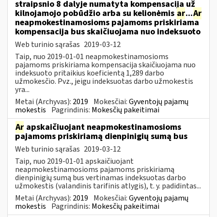
straipsnio 8 dalyje numatyta kompensacija už
kilnojamojo pobūdžio arba su kelionėmis
ar
...
Ar
neapmokestinamosioms pajamoms priskiriama
kompensacija bus skaičiuojama nuo indeksuoto
Web turinio sąrašas
2019-03-12
Taip, nuo 2019-01-01 neapmokestinamosioms
pajamoms priskiriama kompensacija skaičiuojama nuo
indeksuoto pritaikius koeficientą 1,289 darbo
užmokesčio. Pvz., jeigu indeksuotas darbo užmokestis
yra...
Metai (Archyvas):
2019
Mokesčiai:
Gyventojų pajamų
mokestis
Pagrindinis:
Mokesčių pakeitimai
Ar
apskaičiuojant neapmokestinamosioms
pajamoms priskiriamą dienpinigių sumą bus
Web turinio sąrašas
2019-03-12
Taip, nuo 2019-01-01 apskaičiuojant
neapmokestinamosioms pajamoms priskiriamą
dienpinigių sumą bus vertinamas indeksuotas darbo
užmokestis (valandinis tarifinis atlygis), t. y. padidintas...
Metai (Archyvas):
2019
Mokesčiai:
Gyventojų pajamų
mokestis
Pagrindinis:
Mokesčių pakeitimai