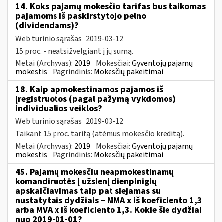
14. Koks pajamų mokesčio tarifas bus taikomas
pajamoms iš paskirstytojo pelno
(dividendams)?
Web turinio sąrašas
2019-03-12
15 proc. - neatsižvelgiant į jų sumą.
Metai (Archyvas):
2019
Mokesčiai:
Gyventojų pajamų
mokestis
Pagrindinis:
Mokesčių pakeitimai
18. Kaip apmokestinamos pajamos iš
įregistruotos (pagal pažymą vykdomos)
individualios veiklos?
Web turinio sąrašas
2019-03-12
Taikant 15 proc. tarifą (atėmus mokesčio kreditą).
Metai (Archyvas):
2019
Mokesčiai:
Gyventojų pajamų
mokestis
Pagrindinis:
Mokesčių pakeitimai
45. Pajamų mokesčiu neapmokestinamų
komandiruotės į užsienį dienpinigių
apskaičiavimas taip pat siejamas su
nustatytais dydžiais – MMA x iš koeficiento 1,3
arba MVA x iš koeficiento 1,3. Kokie šie dydžiai
nuo 2019-01-01?