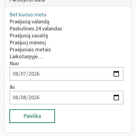
Bet kuriuo metu
Praėjusią valandą
Paskutines 24 valandas
Praėjusią savaitę
Praėjusį mėnesį
Praėjusiais metais
Laikotarpyje…
Nuo
Iki
Paieška