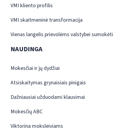
VMI kliento profilis
VMI skaitmeninė transformacija
Vienas langelis prievolėms valstybei sumokėti
NAUDINGA
Mokesčiai ir jų dydžiai
Atsiskaitymas grynaisiais pinigais
Dažniausiai užduodami klausimai
Mokesčių ABC
Viktorina moksleiviams