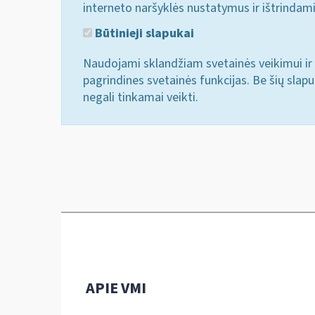
interneto naršyklės nustatymus ir ištrindam
Būtinieji slapukai
Naudojami sklandžiam svetainės veikimui ir 
pagrindines svetainės funkcijas. Be šių slap
negali tinkamai veikti.
APIE VMI