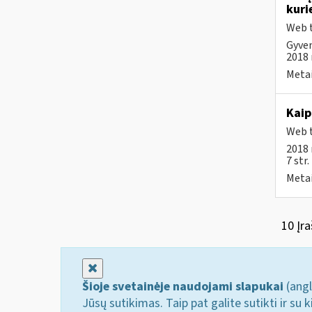
kuri
Web t
Gyven
2018 m
Metai
Kaip
Web t
2018 
7 str
Metai
10 Įra
Uždaryti
Šioje svetainėje naudojami slapukai
(angl
Jūsų sutikimas. Taip pat galite sutikti ir s