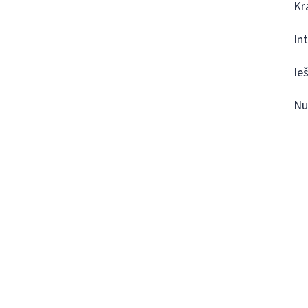
Kr
In
Ie
Nu