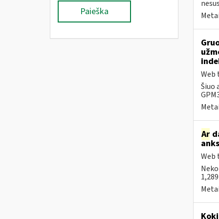
nesus
Paieška
Metai
Gruo
užmo
inde
Web t
Šiuo 
GPM31
Metai
Ar
da
anks
Web t
Neko
1,289
Metai
Kokį