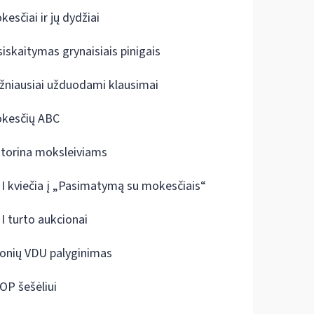
kesčiai ir jų dydžiai
siskaitymas grynaisiais pinigais
žniausiai užduodami klausimai
kesčių ABC
ktorina moksleiviams
I kviečia į „Pasimatymą su mokesčiais“
I turto aukcionai
onių VDU palyginimas
OP šešėliui