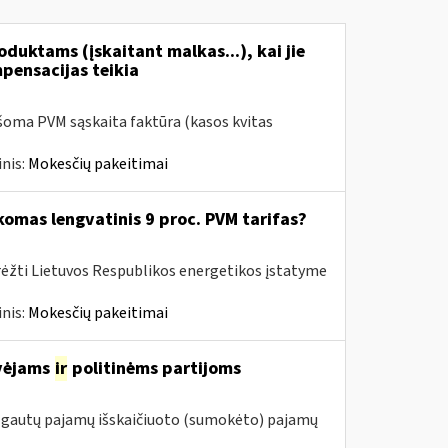
duktams (įskaitant malkas...), kai jie
mpensacijas teikia
šoma PVM sąskaita faktūra (kasos kvitas
nis:
Mokesčių pakeitimai
komas lengvatinis 9 proc. PVM tarifas?
rėžti Lietuvos Respublikos energetikos įstatyme
nis:
Mokesčių pakeitimai
avėjams
ir
politinėms partijoms
m. gautų pajamų išskaičiuoto (sumokėto) pajamų