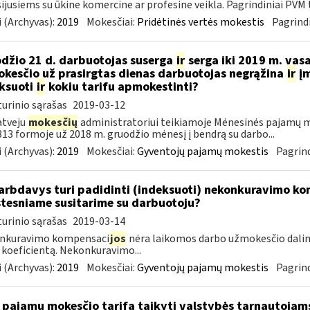
ijusiems su ūkine komercine ar profesine veikla. Pagrindiniai PVM ta
 (Archyvas):
2019
Mokesčiai:
Pridėtinės vertės mokestis
Pagrindi
džio 21 d. darbuotojas suserga
ir
serga iki 2019 m. vas
kesčio už prasirgtas dienas darbuotojas negrąžina
ir
įm
ksuoti
ir
kokiu tarifu apmokestinti?
urinio sąrašas
2019-03-12
atveju
mokesčių
administratoriui teikiamoje Mėnesinės pajamų m
3 formoje už 2018 m. gruodžio mėnesį į bendrą su darbo...
 (Archyvas):
2019
Mokesčiai:
Gyventojų pajamų mokestis
Pagrind
rbdavys turi padidinti (indeksuoti) nekonkuravimo k
tesniame susitarime su darbuotoju?
urinio sąrašas
2019-03-14
nkuravimo kompensaci
jos
nėra laikomos darbo užmokesčio dalim
 koeficientą. Nekonkuravimo...
 (Archyvas):
2019
Mokesčiai:
Gyventojų pajamų mokestis
Pagrind
 pajamų mokesčio tarifą taikyti valstybės tarnautoja