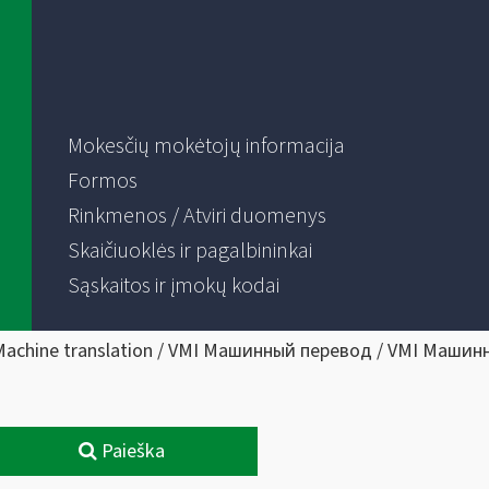
Mokesčių mokėtojų informacija
Formos
Rinkmenos / Atviri duomenys
Skaičiuoklės ir pagalbininkai
Sąskaitos ir įmokų kodai
Machine translation / VMI Машинный перевод / VMI Машин
Paieška