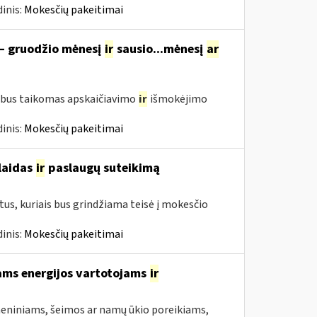
inis:
Mokesčių pakeitimai
 – gruodžio mėnesį
ir
sausio...mėnesį
ar
 bus taikomas apskaičiavimo
ir
išmokėjimo
inis:
Mokesčių pakeitimai
šlaidas
ir
paslaugų suteikimą
us, kuriais bus grindžiama teisė į mokesčio
inis:
Mokesčių pakeitimai
ams energijos vartotojams
ir
asmeniniams, šeimos ar namų ūkio poreikiams,