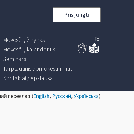
Prisijungti
Mokesčių žinynas
Mokesčių kalendorius
Seminarai
Tarptautinis apmokestinimas
Kontaktai / Apklausa
ний переклад (
English
,
Русский
,
Українська
)