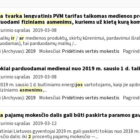
ia
tvarka
lengvatinis PVM tarifas taikomas medienos pro
duodami
fiziniams
asmenims
, kuriems už kietą kurą ko
urinio sąrašas
2019-03-08
malkų
ir
/
ar
medienos produktų, skirtų kūrenimui, pardavimui išra
uodamas), tai parduodamų malkų /...
 (Archyvas):
2019
Mokesčiai:
Pridėtinės vertės mokestis
Pagrindi
okiai parduodamai medienai nuo 2019 m. sausio 1 d. tai
urinio sąrašas
2019-03-08
019 m. sausio 1 d. buitiniams energi
jos
vartotojams, kaip jie apib
 fiziniams
asmenims
,...
 (Archyvas):
2019
Mokesčiai:
Pridėtinės vertės mokestis
Pagrindi
ia
pajamų mokesčio dalis gali būti paskirta paramos g
urinio sąrašas
2019-03-12
tiniai Lietuvos gyventojai 2019 m. gali paskirti tokias nuo 2018 
čio dalis: iki
2
procentų pajamų mokesčio —...