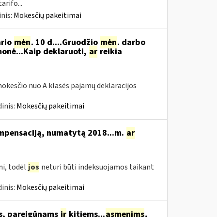
rifo...
nis:
Mokesčių pakeitimai
ario
mėn
. 10 d....Gruodžio
mėn
. darbo
onė...Kaip deklaruoti,
ar
reikia
okesčio nuo A klasės pajamų deklaracijos
inis:
Mokesčių pakeitimai
ompensaciją, numatytą 2018...m.
ar
i, todėl
jos
neturi būti indeksuojamos taikant
inis:
Mokesčių pakeitimai
ms, pareigūnams
ir
kitiems...
asmenims
,