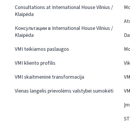
Consultations at International House Vilnius /
Mo
Klaipėda
At
Консультации в International House Vilnius /
Klaipėda
Da
VMI teikiamos paslaugos
Mo
VMI kliento profilis
Vi
VMI skaitmeninė transformacija
VM
Vienas langelis prievolėms valstybei sumokėti
VM
Įm
ST