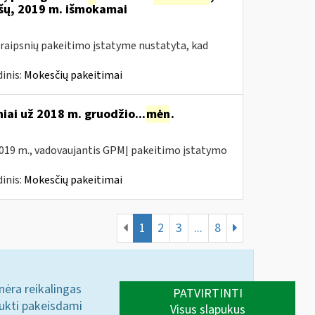
šų, 2019 m. išmokamai
raipsnių pakeitimo įstatyme nustatyta, kad
inis:
Mokesčių pakeitimai
niai už 2018 m. gruodžio...
mėn
.
019 m., vadovaujantis GPMĮ pakeitimo įstatymo
inis:
Mokesčių pakeitimai
1
2
3
...
8
 nėra reikalingas
PATVIRTINTI
aukti pakeisdami
Visus slapukus