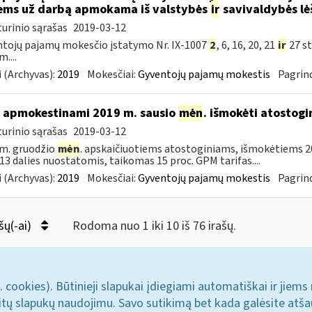
ems už darbą apmokama iš valstybės
ir
savivaldybės lė
urinio sąrašas
2019-03-12
tojų pajamų mokesčio įstatymo Nr. IX-1007
2
, 6, 16, 20, 21
ir
27 st
....
 (Archyvas):
2019
Mokesčiai:
Gyventojų pajamų mokestis
Pagrind
 apmokestinami 2019 m. sausio
mėn
. išmokėti atostogi
urinio sąrašas
2019-03-12
m. gruodžio
mėn
. apskaičiuotiems atostoginiams, išmokėtiems 2
. 13 dalies nuostatomis, taikomas 15 proc. GPM tarifas....
 (Archyvas):
2019
Mokesčiai:
Gyventojų pajamų mokestis
Pagrind
šų(-ai)
Rodoma nuo 1 iki 10 iš 76 irašų.
. cookies). Būtinieji slapukai įdiegiami automatiškai ir jiems
u kitų slapukų naudojimu. Savo sutikimą bet kada galėsite atš