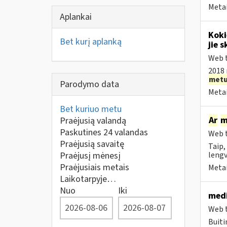
Metai
Aplankai
Koki
Bet kurį aplanką
jie s
Web t
2018 
met
Parodymo data
Metai
Bet kuriuo metu
Ar
m
Praėjusią valandą
Paskutines 24 valandas
Web t
Praėjusią savaitę
Taip,
Praėjusį mėnesį
lengv
Praėjusiais metais
Metai
Laikotarpyje…
Nuo
Iki
medi
Web t
Buiti