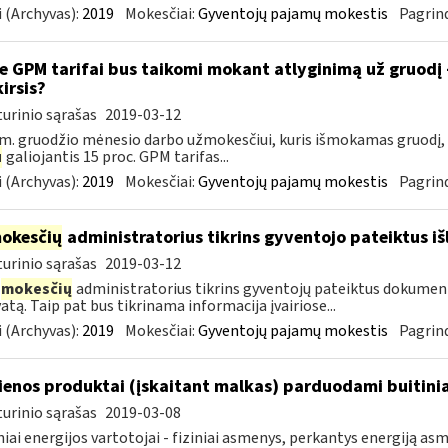
 (Archyvas):
2019
Mokesčiai:
Gyventojų pajamų mokestis
Pagrind
e GPM tarifai bus taikomi mokant atlyginimą už gruodį
kirsis?
urinio sąrašas
2019-03-12
m. gruodžio mėnesio darbo užmokesčiui, kuris išmokamas gruodį,
u
galiojantis 15 proc. GPM tarifas...
 (Archyvas):
2019
Mokesčiai:
Gyventojų pajamų mokestis
Pagrind
okesčių
administratorius tikrins gyventojo pateiktus i
urinio sąrašas
2019-03-12
mokesčių
administratorius tikrins gyventojų pateiktus dokument
atą. Taip pat bus tikrinama informacija įvairiose...
 (Archyvas):
2019
Mokesčiai:
Gyventojų pajamų mokestis
Pagrind
enos produktai (įskaitant malkas) parduodami buitini
urinio sąrašas
2019-03-08
niai energijos vartotojai - fiziniai asmenys, perkantys energiją 