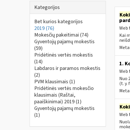
Kategorijos
Kok
par
Bet kurios kategorijos
2019
(76)
Web t
Mokesčių pakeitimai
(74)
Kai 
neišd
Gyventojų pajamų mokestis
Metai
(59)
Pridėtinės vertės mokestis
(14)
1. K
Labdaros ir paramos mokestis
Web t
(2)
Nuo 2
PVM klausimais
(1)
(t. y.
Pridėtinės vertės mokesčio
Metai
klausimais (Raštai,
paaiškinimai) 2019
(1)
Kok
Gyventojų pajamų mokestis
(1)
Web t
Nuola
mokes