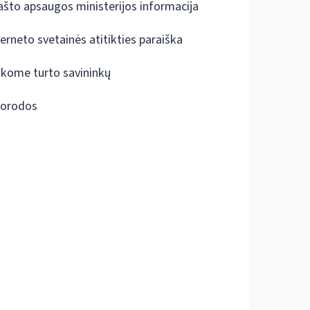
ašto apsaugos ministerijos informacija
terneto svetainės atitikties paraiška
škome turto savininkų
orodos