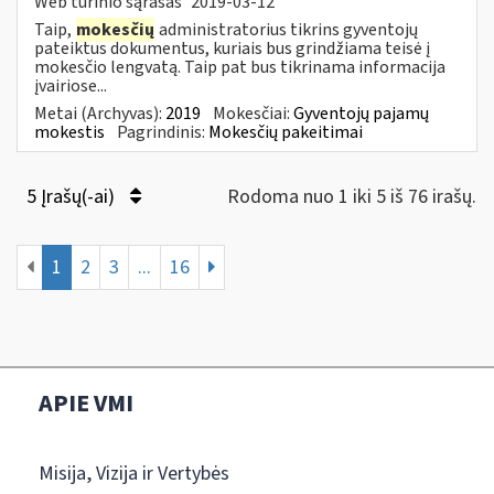
Web turinio sąrašas
2019-03-12
Taip,
mokesčių
administratorius tikrins gyventojų
pateiktus dokumentus, kuriais bus grindžiama teisė į
mokesčio lengvatą. Taip pat bus tikrinama informacija
įvairiose...
Metai (Archyvas):
2019
Mokesčiai:
Gyventojų pajamų
mokestis
Pagrindinis:
Mokesčių pakeitimai
5 Įrašų(-ai)
Rodoma nuo 1 iki 5 iš 76 irašų.
1
2
3
...
16
APIE VMI
Misija, Vizija ir Vertybės