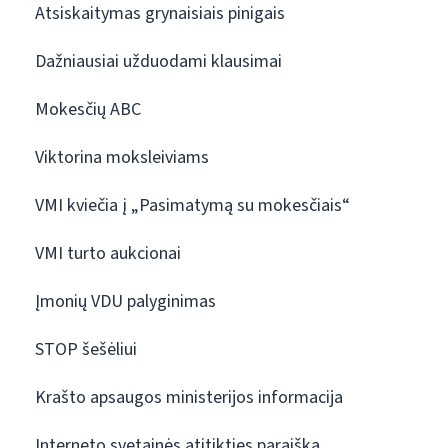
Atsiskaitymas grynaisiais pinigais
Dažniausiai užduodami klausimai
Mokesčių ABC
Viktorina moksleiviams
VMI kviečia į „Pasimatymą su mokesčiais“
VMI turto aukcionai
Įmonių VDU palyginimas
STOP šešėliui
Krašto apsaugos ministerijos informacija
Interneto svetainės atitikties paraiška