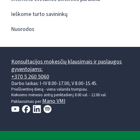
Ieškome turto savininkų
Nuorodos
Konsultacijos mokesčių klausimais ir paslaugos
gyventojams:
+370 5 260 5060
Darbo laikas: I-IV 8.00-17.00, V 8.00-15.45.
Prieššventinę dieną - viena valanda trumpiau.
Kiekvieno mėnesio antrą penktadienį 8.00 val. - 12.00 val.
Mano VMI
Paklausimas per