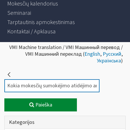
Mokesčių kalendorius
Seminarai
Tarptautinis apmokestinimas
Kontaktai / Apklausa
VMI Machine translation / VMI Машинный перевод /
VMI Машинний переклад (
English
,
Русский
,
Українська
)
Paieška
Kategorijos