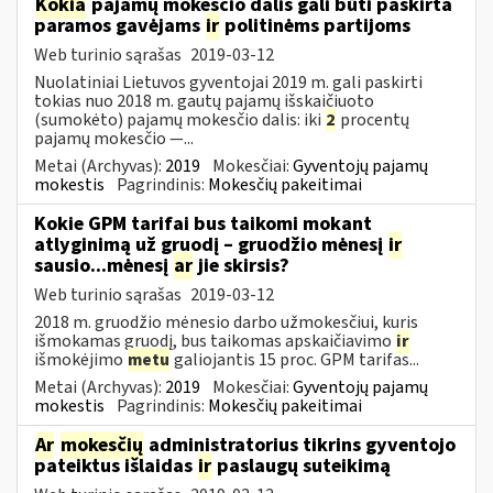
Kokia
pajamų mokesčio dalis gali būti paskirta
paramos gavėjams
ir
politinėms partijoms
Web turinio sąrašas
2019-03-12
Nuolatiniai Lietuvos gyventojai 2019 m. gali paskirti
tokias nuo 2018 m. gautų pajamų išskaičiuoto
(sumokėto) pajamų mokesčio dalis: iki
2
procentų
pajamų mokesčio —...
Metai (Archyvas):
2019
Mokesčiai:
Gyventojų pajamų
mokestis
Pagrindinis:
Mokesčių pakeitimai
Kokie GPM tarifai bus taikomi mokant
atlyginimą už gruodį – gruodžio mėnesį
ir
sausio...mėnesį
ar
jie skirsis?
Web turinio sąrašas
2019-03-12
2018 m. gruodžio mėnesio darbo užmokesčiui, kuris
išmokamas gruodį, bus taikomas apskaičiavimo
ir
išmokėjimo
metu
galiojantis 15 proc. GPM tarifas...
Metai (Archyvas):
2019
Mokesčiai:
Gyventojų pajamų
mokestis
Pagrindinis:
Mokesčių pakeitimai
Ar
mokesčių
administratorius tikrins gyventojo
pateiktus išlaidas
ir
paslaugų suteikimą