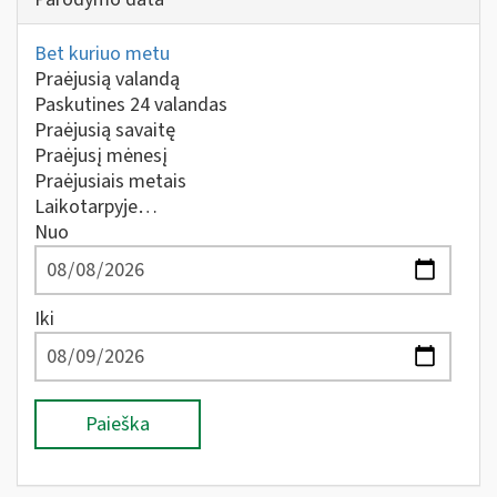
Bet kuriuo metu
Praėjusią valandą
Paskutines 24 valandas
Praėjusią savaitę
Praėjusį mėnesį
Praėjusiais metais
Laikotarpyje…
Nuo
Iki
Paieška