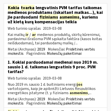
Kokia
tvarka
lengvatinis PVM tarifas taikomas
medienos produktams (įskaitant malkas...), kai
jie parduodami
fiziniams
asmenims
, kuriems
už kietą kurą kompensacijas teikia
Web turinio sąrašas
2019-03-08
Kai malkų
ir
/
ar
medienos produktų, skirtų kūrenimui,
pardavimui išrašoma PVM sąskaita faktūra (kasos kvitas
neišduodamas), tai parduodamų malkų /...
Metai (Archyvas):
2019
Mokesčiai:
Pridėtinės vertės
mokestis
Pagrindinis:
Mokesčių pakeitimai
1. Kokiai parduodamai medienai nuo 2019 m.
sausio 1 d. taikomas lengvatinis 9 proc. PVM
tarifas?
Web turinio sąrašas
2019-03-08
Nuo 2019 m. sausio 1 d. buitiniams energi
jos
vartotojams, kaip jie apibrėžti Lietuvos Respublikos
energetikos įstatyme (t. y. fiziniams
asmenims
,...
Metai (Archyvas):
2019
Mokesčiai:
Pridėtinės vertės
mokestis
Pagrindinis:
Mokesčių pakeitimai