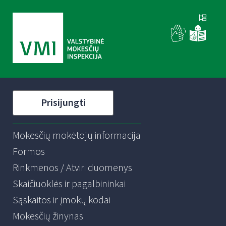
Prisijungti
Mokesčių mokėtojų informacija
Formos
Rinkmenos / Atviri duomenys
Skaičiuoklės ir pagalbininkai
Sąskaitos ir įmokų kodai
Mokesčių žinynas