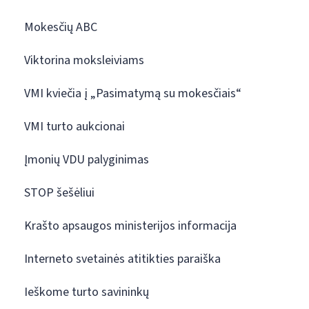
Mokesčių ABC
Viktorina moksleiviams
VMI kviečia į „Pasimatymą su mokesčiais“
VMI turto aukcionai
Įmonių VDU palyginimas
STOP šešėliui
Krašto apsaugos ministerijos informacija
Interneto svetainės atitikties paraiška
Ieškome turto savininkų