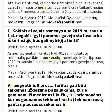
Atsižvelgiant į tai, kad darbo užmokesčio dalis (avansas)
už 2019 m. sausio
mėn
. turi būti išmokėta taikant naujas
darbo užmokesčio apskaičiavimo (t. y. padidinta, sausio...
Metai (Archyvas):
2019
Mokesčiai:
Gyventojų pajamų
mokestis
Pagrindinis:
Mokesčių pakeitimai
1. Kokiais atvejais asmenys nuo 2019 m. sausio
1 d. negalės įgyti paramos gavėjo statuso arba
iš turinčiųjų bus galimybė jį atimti?
Web turinio sąrašas
2019-03-08
Asmenys, neatitinkantys MAĮ 401 str. nustatytų
minimalių patikimo
mokesčių
mokėtojo kriterijų, nuo
2019 m. sausio 1 d. negalės įgyti paramos gavėjo statuso,
o tais...
Metai (Archyvas):
2019
Mokesčiai:
Labdaros ir paramos
mokestis
Pagrindinis:
Mokesčių pakeitimai
Ar
lengvatinis 9 proc....tarifas gali būti
taikomas uždegimo pagaliukams, kurie
gaminami iš medienos likučių,
ir
...priemonėms,
kurios gaunamos tekinant rąstą (tekinant rąstą
gautas plaušas susukamas
ir
Web turinio sąrašas
2019-03-08