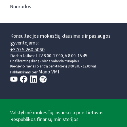
Nuorodos
Konsultacijos mokesčių klausimais ir paslaugos
gyventojams:
+370 5 260 5060
Darbo laikas: I-IV 8.00-17.00, V 8.00-15.45.
Prieššventinę dieną - viena valanda trumpiau.
Kiekvieno mėnesio antrą penktadienį 8.00 val. - 12.00 val.
Mano VMI
Paklausimas per
Valstybinė mokesčių inspekcija prie Lietuvos
Respublikos finansų ministerijos