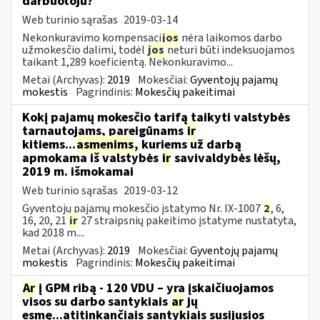
darbuotoju?
Web turinio sąrašas
2019-03-14
Nekonkuravimo kompensaci
jos
nėra laikomos darbo
užmokesčio dalimi, todėl
jos
neturi būti indeksuojamos
taikant 1,289 koeficientą. Nekonkuravimo...
Metai (Archyvas):
2019
Mokesčiai:
Gyventojų pajamų
mokestis
Pagrindinis:
Mokesčių pakeitimai
Kokį pajamų mokesčio tarifą taikyti valstybės
tarnautojams, pareigūnams
ir
kitiems...
asmenims
, kuriems už darbą
apmokama iš valstybės
ir
savivaldybės lėšų,
2019 m. išmokamai
Web turinio sąrašas
2019-03-12
Gyventojų pajamų mokesčio įstatymo Nr. IX-1007
2
, 6,
16, 20, 21
ir
27 straipsnių pakeitimo įstatyme nustatyta,
kad 2018 m....
Metai (Archyvas):
2019
Mokesčiai:
Gyventojų pajamų
mokestis
Pagrindinis:
Mokesčių pakeitimai
Ar
į GPM ribą - 120 VDU – yra įskaičiuojamos
visos su darbo santykiais
ar
jų
esmę...atitinkančiais santykiais susijusios