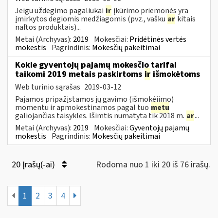
Jeigu uždegimo pagaliukai
ir
įkūrimo priemonės yra
įmirkytos degiomis medžiagomis (pvz., vašku
ar
kitais
naftos produktais)...
Metai (Archyvas):
2019
Mokesčiai:
Pridėtinės vertės
mokestis
Pagrindinis:
Mokesčių pakeitimai
Kokie gyventojų pajamų mokesčio tarifai
taikomi 2019 metais paskirtoms
ir
išmokėtoms
Web turinio sąrašas
2019-03-12
Pajamos pripažįstamos jų gavimo (išmokėjimo)
momentu ir apmokestinamos pagal tuo
metu
galiojančias taisykles. Išimtis numatyta tik 2018 m.
ar
...
Metai (Archyvas):
2019
Mokesčiai:
Gyventojų pajamų
mokestis
Pagrindinis:
Mokesčių pakeitimai
20 Įrašų(-ai)
Rodoma nuo 1 iki 20 iš 76 irašų.
1
2
3
4