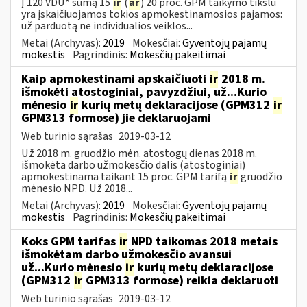
Į 120 VDU* sumą 15
ir
(
ar
) 20 proc. GPM taikymo tikslu
yra įskaičiuojamos tokios apmokestinamosios pajamos:
už parduotą ne individualios veiklos...
Metai (Archyvas):
2019
Mokesčiai:
Gyventojų pajamų
mokestis
Pagrindinis:
Mokesčių pakeitimai
Kaip apmokestinami apskaičiuoti
ir
2018 m.
išmokėti atostoginiai, pavyzdžiui, už...Kurio
mėnesio
ir
kurių metų deklaracijose (GPM312
ir
GPM313 formose) jie deklaruojami
Web turinio sąrašas
2019-03-12
Už 2018 m. gruodžio mėn. atostogų dienas 2018 m.
išmokėta darbo užmokesčio dalis (atostoginiai)
apmokestinama taikant 15 proc. GPM tarifą
ir
gruodžio
mėnesio NPD. Už 2018...
Metai (Archyvas):
2019
Mokesčiai:
Gyventojų pajamų
mokestis
Pagrindinis:
Mokesčių pakeitimai
Koks GPM tarifas
ir
NPD taikomas 2018 metais
išmokėtam darbo užmokesčio avansui
už...Kurio mėnesio
ir
kurių metų deklaracijose
(GPM312
ir
GPM313 formose) reikia deklaruoti
Web turinio sąrašas
2019-03-12