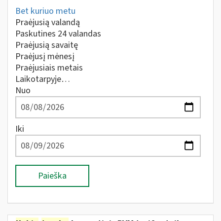
Bet kuriuo metu
Praėjusią valandą
Paskutines 24 valandas
Praėjusią savaitę
Praėjusį mėnesį
Praėjusiais metais
Laikotarpyje…
Nuo
Iki
Paieška