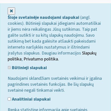
Uždaryti
Šioje svetainėje naudojami slapukai
(angl.
cookies). Būtinieji slapukai įdiegiami automatiškai
ir jiems nėra reikalingas Jūsų sutikimas. Taip pat
galite sutikti ir su kitų slapukų naudojimu. Savo
sutikimą bet kada galėsite atšaukti pakeisdami
interneto naršyklės nustatymus ir ištrindami
įrašytus slapukus. Daugiau informacijos
Slapukų
politika
;
Privatumo politika.
Būtinieji slapukai
Naudojami sklandžiam svetainės veikimui ir įgalina
pagrindines svetainės funkcijas. Be šių slapukų
svetainė negali tinkamai veikti.
Analitiniai slapukai
Renka statistinę informaciją apie svetainės