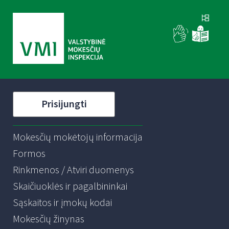
Prisijungti
Mokesčių mokėtojų informacija
Formos
Rinkmenos / Atviri duomenys
Skaičiuoklės ir pagalbininkai
Sąskaitos ir įmokų kodai
Mokesčių žinynas