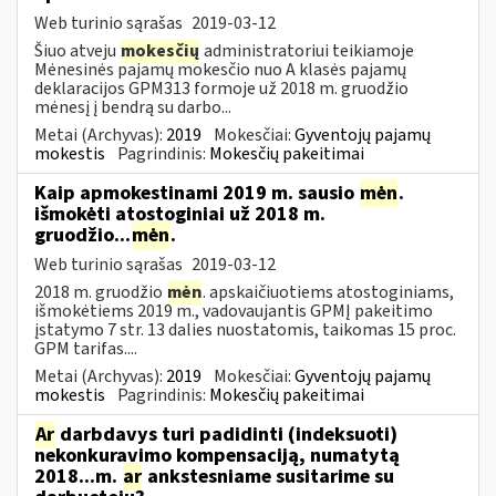
Web turinio sąrašas
2019-03-12
Šiuo atveju
mokesčių
administratoriui teikiamoje
Mėnesinės pajamų mokesčio nuo A klasės pajamų
deklaracijos GPM313 formoje už 2018 m. gruodžio
mėnesį į bendrą su darbo...
Metai (Archyvas):
2019
Mokesčiai:
Gyventojų pajamų
mokestis
Pagrindinis:
Mokesčių pakeitimai
Kaip apmokestinami 2019 m. sausio
mėn
.
išmokėti atostoginiai už 2018 m.
gruodžio...
mėn
.
Web turinio sąrašas
2019-03-12
2018 m. gruodžio
mėn
. apskaičiuotiems atostoginiams,
išmokėtiems 2019 m., vadovaujantis GPMĮ pakeitimo
įstatymo 7 str. 13 dalies nuostatomis, taikomas 15 proc.
GPM tarifas....
Metai (Archyvas):
2019
Mokesčiai:
Gyventojų pajamų
mokestis
Pagrindinis:
Mokesčių pakeitimai
Ar
darbdavys turi padidinti (indeksuoti)
nekonkuravimo kompensaciją, numatytą
2018...m.
ar
ankstesniame susitarime su