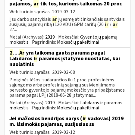
pajamos,
ar
tik tos, kurioms taikomas 20 proc
Web turinio sąrašas
2019-03-12
Į su darbo santykiais
ar
jų esmę atitinkančiais santykiais
susijusių pajamų ribą (120 VDU) GPM tarifų (20
ir
/
ar
27...
Metai (Archyvas):
2019
Mokesčiai:
Gyventojų pajamų
mokestis
Pagrindinis:
Mokesčių pakeitimai
2
....
Ar
yra laikoma gauta parama pagal
Labdaros
ir
paramos įstatymo nuostatas, kai
nuolatinis
Web turinio sąrašas
2019-03-08
Piniginės lėšos, sudarančios iki 1 proc. profesinėms
sąjungoms arba profesinių sąjungų susivienijimams
pervesto gyventojo pajamų mokesčio yra pripažįstamos
parama pagal LPĮ (2018-06-28 įstatymas...
Metai (Archyvas):
2019
Mokesčiai:
Labdaros ir paramos
mokestis
Pagrindinis:
Mokesčių pakeitimai
Jei mažosios bendrijos narys (
ir
vadovas) 2019
m. išsimokės pajamas, susijusias su
Web turinio sąrašas
2019-03-12