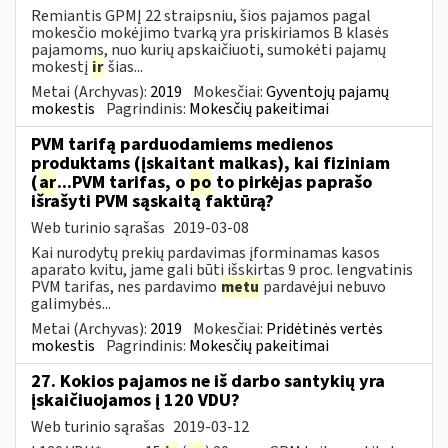
Remiantis GPMĮ 22 straipsniu, šios pajamos pagal
mokesčio mokėjimo tvarką yra priskiriamos B klasės
pajamoms, nuo kurių apskaičiuoti, sumokėti pajamų
mokestį
ir
šias...
Metai (Archyvas):
2019
Mokesčiai:
Gyventojų pajamų
mokestis
Pagrindinis:
Mokesčių pakeitimai
PVM tarifą parduodamiems medienos
produktams (įskaitant malkas), kai fiziniam
(
ar
...PVM tarifas, o
po
to pirkėjas paprašo
išrašyti PVM sąskaitą faktūrą?
Web turinio sąrašas
2019-03-08
Kai nurodytų prekių pardavimas įforminamas kasos
aparato kvitu, jame gali būti išskirtas 9 proc. lengvatinis
PVM tarifas, nes pardavimo
metu
pardavėjui nebuvo
galimybės...
Metai (Archyvas):
2019
Mokesčiai:
Pridėtinės vertės
mokestis
Pagrindinis:
Mokesčių pakeitimai
27. Kokios pajamos ne iš darbo santykių yra
įskaičiuojamos į 120 VDU?
Web turinio sąrašas
2019-03-12