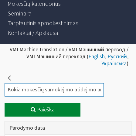
Mokesčių kalendorius
Seminarai
Tarptautinis apmokestinimas
Kontaktai / Apklausa
VMI Machine translation / VMI Машинный перевод /
VMI Машинний переклад (
English
,
Русский
,
Українська
)
Paieška
Parodymo data