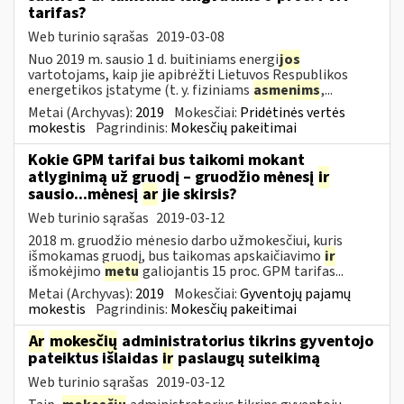
tarifas?
Web turinio sąrašas
2019-03-08
Nuo 2019 m. sausio 1 d. buitiniams energi
jos
vartotojams, kaip jie apibrėžti Lietuvos Respublikos
energetikos įstatyme (t. y. fiziniams
asmenims
,...
Metai (Archyvas):
2019
Mokesčiai:
Pridėtinės vertės
mokestis
Pagrindinis:
Mokesčių pakeitimai
Kokie GPM tarifai bus taikomi mokant
atlyginimą už gruodį – gruodžio mėnesį
ir
sausio...mėnesį
ar
jie skirsis?
Web turinio sąrašas
2019-03-12
2018 m. gruodžio mėnesio darbo užmokesčiui, kuris
išmokamas gruodį, bus taikomas apskaičiavimo
ir
išmokėjimo
metu
galiojantis 15 proc. GPM tarifas...
Metai (Archyvas):
2019
Mokesčiai:
Gyventojų pajamų
mokestis
Pagrindinis:
Mokesčių pakeitimai
Ar
mokesčių
administratorius tikrins gyventojo
pateiktus išlaidas
ir
paslaugų suteikimą
Web turinio sąrašas
2019-03-12