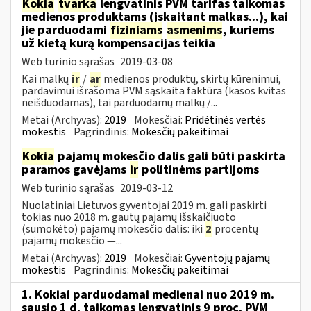
Kokia
tvarka
lengvatinis PVM tarifas taikomas
medienos produktams (įskaitant malkas...), kai
jie parduodami
fiziniams
asmenims
, kuriems
už kietą kurą kompensacijas teikia
Web turinio sąrašas
2019-03-08
Kai malkų
ir
/
ar
medienos produktų, skirtų kūrenimui,
pardavimui išrašoma PVM sąskaita faktūra (kasos kvitas
neišduodamas), tai parduodamų malkų /...
Metai (Archyvas):
2019
Mokesčiai:
Pridėtinės vertės
mokestis
Pagrindinis:
Mokesčių pakeitimai
Kokia
pajamų mokesčio dalis gali būti paskirta
paramos gavėjams
ir
politinėms partijoms
Web turinio sąrašas
2019-03-12
Nuolatiniai Lietuvos gyventojai 2019 m. gali paskirti
tokias nuo 2018 m. gautų pajamų išskaičiuoto
(sumokėto) pajamų mokesčio dalis: iki
2
procentų
pajamų mokesčio —...
Metai (Archyvas):
2019
Mokesčiai:
Gyventojų pajamų
mokestis
Pagrindinis:
Mokesčių pakeitimai
1. Kokiai parduodamai medienai nuo 2019 m.
sausio 1 d. taikomas lengvatinis 9 proc. PVM