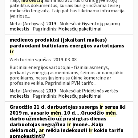
Taip,
mokesčių
administratorius tikrins gyventojų
pateiktus dokumentus, kuriais bus grindžiama teisė į
mokesčio lengvatą. Taip pat bus tikrinama informacija
įvairiose...
Metai (Archyvas):
2019
Mokesčiai:
Gyventojų pajamų
mokestis
Pagrindinis:
Mokesčių pakeitimai
medienos produktai (įskaitant malkas)
parduodami buitiniams energijos vartotojams
ir
Web turinio sąrašas
2019-03-08
Buitiniai energijos vartotojai - fiziniai asmenys,
perkantys energiją asmeniniams, šeimos ar namų ūkio
poreikiams, nesusijusiems su ūkine komercine ar
profesine veikla. Pagrindiniai PVM tarifo...
Metai (Archyvas):
2019
Mokesčiai:
Pridėtinės vertės
mokestis
Pagrindinis:
Mokesčių pakeitimai
Gruodžio 21 d. darbuotojas suserga
ir
serga iki
2019 m. vasario
mėn
. 10 d....Gruodžio
mėn
.
darbo užmokesčio už prasirgtas dienas
darbuotojas negrąžina
ir
įmonė...Kaip
deklaruoti,
ar
reikia indeksuoti
ir
kokiu tarifu
apmokestinti?