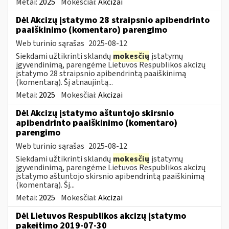
Metai:
2025
Mokesčiai:
Akcizai
Dėl Akcizų įstatymo 28 straipsnio apibendrinto
paaiškinimo (komentaro) parengimo
Web turinio sąrašas
2025-08-12
Siekdami užtikrinti sklandų
mokesčių
įstatymų
įgyvendinimą, parengėme Lietuvos Respublikos akcizų
įstatymo 28 straipsnio apibendrintą paaiškinimą
(komentarą). Šį atnaujintą...
Metai:
2025
Mokesčiai:
Akcizai
Dėl Akcizų įstatymo aštuntojo skirsnio
apibendrinto paaiškinimo (komentaro)
parengimo
Web turinio sąrašas
2025-08-12
Siekdami užtikrinti sklandų
mokesčių
įstatymų
įgyvendinimą, parengėme Lietuvos Respublikos akcizų
įstatymo aštuntojo skirsnio apibendrintą paaiškinimą
(komentarą). Šį...
Metai:
2025
Mokesčiai:
Akcizai
Dėl Lietuvos Respublikos akcizų įstatymo
pakeitimo 2019-07-30