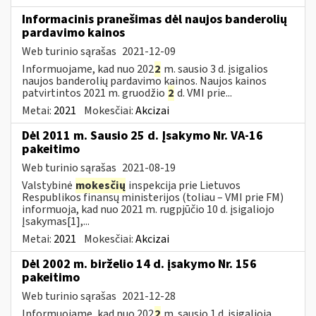
Informacinis pranešimas dėl naujos banderolių
pardavimo kainos
Web turinio sąrašas
2021-12-09
Informuojame, kad nuo 202
2
m. sausio 3 d. įsigalios
naujos banderolių pardavimo kainos. Naujos kainos
patvirtintos 2021 m. gruodžio
2
d. VMI prie...
Metai:
2021
Mokesčiai:
Akcizai
Dėl 2011 m. Sausio 25 d. Įsakymo Nr. VA-16
pakeitimo
Web turinio sąrašas
2021-08-19
Valstybinė
mokesčių
inspekcija prie Lietuvos
Respublikos finansų ministerijos (toliau – VMI prie FM)
informuoja, kad nuo 2021 m. rugpjūčio 10 d. įsigaliojo
Įsakymas[1],...
Metai:
2021
Mokesčiai:
Akcizai
Dėl 2002 m. birželio 14 d. įsakymo Nr. 156
pakeitimo
Web turinio sąrašas
2021-12-28
Informuojame, kad nuo 202
2
m. sausio 1 d. įsigalioja