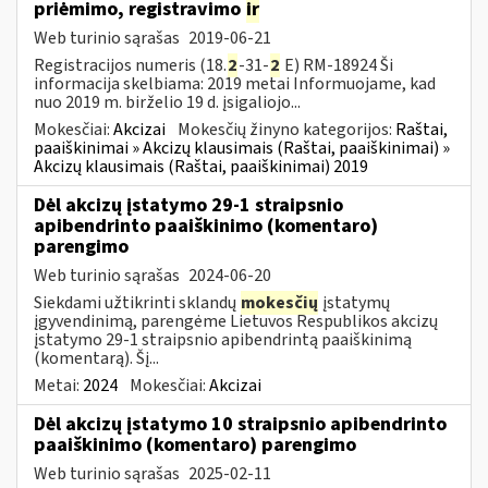
priėmimo, registravimo
ir
Web turinio sąrašas
2019-06-21
Registracijos numeris (18.
2
-31-
2
E) RM-18924 Ši
informacija skelbiama: 2019 metai Informuojame, kad
nuo 2019 m. birželio 19 d. įsigaliojo...
Mokesčiai:
Akcizai
Mokesčių žinyno kategorijos:
Raštai,
paaiškinimai » Akcizų klausimais (Raštai, paaiškinimai) »
Akcizų klausimais (Raštai, paaiškinimai) 2019
Dėl akcizų įstatymo 29-1 straipsnio
apibendrinto paaiškinimo (komentaro)
parengimo
Web turinio sąrašas
2024-06-20
Siekdami užtikrinti sklandų
mokesčių
įstatymų
įgyvendinimą, parengėme Lietuvos Respublikos akcizų
įstatymo 29-1 straipsnio apibendrintą paaiškinimą
(komentarą). Šį...
Metai:
2024
Mokesčiai:
Akcizai
Dėl akcizų įstatymo 10 straipsnio apibendrinto
paaiškinimo (komentaro) parengimo
Web turinio sąrašas
2025-02-11