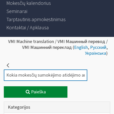
Mokesčių kalendorius
Seminarai
Tarptautinis apmokestinimas
Kontaktai / Apklausa
VMI Machine translation / VMI Машинный перевод /
VMI Машинний переклад (
English
,
Русский
,
Українська
)
Paieška
Kategorijos