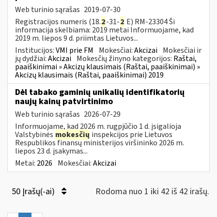
Web turinio sąrašas
2019-07-30
Registracijos numeris (18.
2
-31-
2
E) RM-23304 Ši
informacija skelbiama: 2019 metai Informuojame, kad
2019 m. liepos 9 d. priimtas Lietuvos...
Institucijos:
VMI prie FM
Mokesčiai:
Akcizai
Mokesčiai ir
jų dydžiai:
Akcizai
Mokesčių žinyno kategorijos:
Raštai,
paaiškinimai » Akcizų klausimais (Raštai, paaiškinimai) »
Akcizų klausimais (Raštai, paaiškinimai) 2019
Dėl tabako gaminių unikalių identifikatorių
naujų kainų patvirtinimo
Web turinio sąrašas
2026-07-29
Informuojame, kad 2026 m. rugpjūčio 1 d. įsigalioja
Valstybinės
mokesčių
inspekcijos prie Lietuvos
Respublikos finansų ministerijos viršininko 2026 m.
liepos 23 d. įsakymas...
Metai:
2026
Mokesčiai:
Akcizai
50 Įrašų(-ai)
Rodoma nuo 1 iki 42 iš 42 irašų.