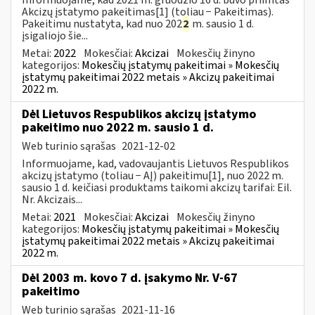
Akcizų įstatymo pakeitimas[1] (toliau − Pakeitimas).
Pakeitimu nustatyta, kad nuo 202
2
m. sausio 1 d.
įsigaliojo šie...
Metai:
2022
Mokesčiai:
Akcizai
Mokesčių žinyno
kategorijos:
Mokesčių įstatymų pakeitimai » Mokesčių
įstatymų pakeitimai 2022 metais » Akcizų pakeitimai
2022 m.
Dėl Lietuvos Respublikos akcizų įstatymo
pakeitimo nuo 2022 m. sausio 1 d.
Web turinio sąrašas
2021-12-02
Informuojame, kad, vadovaujantis Lietuvos Respublikos
akcizų įstatymo (toliau − AĮ) pakeitimu[1], nuo 2022 m.
sausio 1 d. keičiasi produktams taikomi akcizų tarifai: Eil.
Nr. Akcizais...
Metai:
2021
Mokesčiai:
Akcizai
Mokesčių žinyno
kategorijos:
Mokesčių įstatymų pakeitimai » Mokesčių
įstatymų pakeitimai 2022 metais » Akcizų pakeitimai
2022 m.
Dėl 2003 m. kovo 7 d. įsakymo Nr. V-67
pakeitimo
Web turinio sąrašas
2021-11-16