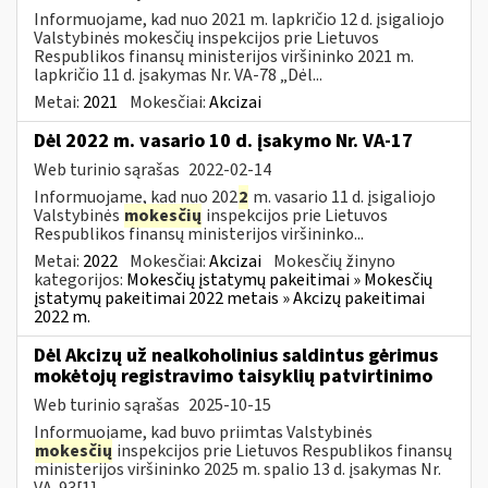
Informuojame, kad nuo 2021 m. lapkričio 12 d. įsigaliojo
Valstybinės mokesčių inspekcijos prie Lietuvos
Respublikos finansų ministerijos viršininko 2021 m.
lapkričio 11 d. įsakymas Nr. VA-78 „Dėl...
Metai:
2021
Mokesčiai:
Akcizai
Dėl 2022 m. vasario 10 d. įsakymo Nr. VA-17
Web turinio sąrašas
2022-02-14
Informuojame, kad nuo 202
2
m. vasario 11 d. įsigaliojo
Valstybinės
mokesčių
inspekcijos prie Lietuvos
Respublikos finansų ministerijos viršininko...
Metai:
2022
Mokesčiai:
Akcizai
Mokesčių žinyno
kategorijos:
Mokesčių įstatymų pakeitimai » Mokesčių
įstatymų pakeitimai 2022 metais » Akcizų pakeitimai
2022 m.
Dėl Akcizų už nealkoholinius saldintus gėrimus
mokėtojų registravimo taisyklių patvirtinimo
Web turinio sąrašas
2025-10-15
Informuojame, kad buvo priimtas Valstybinės
mokesčių
inspekcijos prie Lietuvos Respublikos finansų
ministerijos viršininko 2025 m. spalio 13 d. įsakymas Nr.
VA-93[1]...