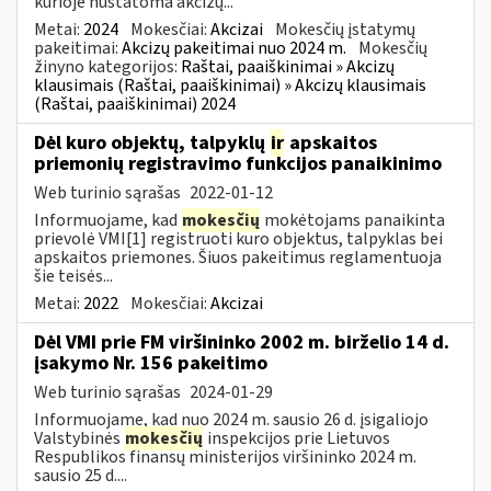
kurioje nustatoma akcizų...
Metai:
2024
Mokesčiai:
Akcizai
Mokesčių įstatymų
pakeitimai:
Akcizų pakeitimai nuo 2024 m.
Mokesčių
žinyno kategorijos:
Raštai, paaiškinimai » Akcizų
klausimais (Raštai, paaiškinimai) » Akcizų klausimais
(Raštai, paaiškinimai) 2024
Dėl kuro objektų, talpyklų
ir
apskaitos
priemonių registravimo funkcijos panaikinimo
Web turinio sąrašas
2022-01-12
Informuojame, kad
mokesčių
mokėtojams panaikinta
prievolė VMI[1] registruoti kuro objektus, talpyklas bei
apskaitos priemones. Šiuos pakeitimus reglamentuoja
šie teisės...
Metai:
2022
Mokesčiai:
Akcizai
Dėl VMI prie FM viršininko 2002 m. birželio 14 d.
įsakymo Nr. 156 pakeitimo
Web turinio sąrašas
2024-01-29
Informuojame, kad nuo 2024 m. sausio 26 d. įsigaliojo
Valstybinės
mokesčių
inspekcijos prie Lietuvos
Respublikos finansų ministerijos viršininko 2024 m.
sausio 25 d....