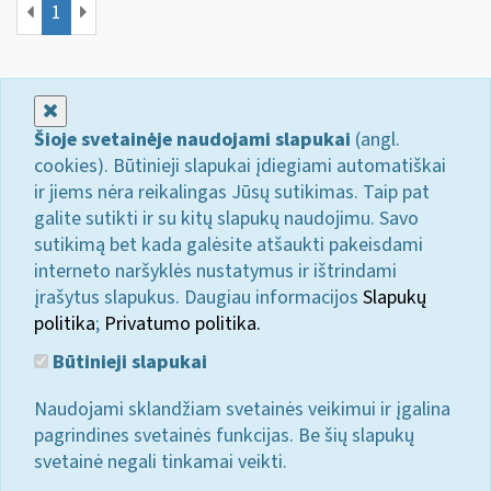
1
Uždaryti
Šioje svetainėje naudojami slapukai
(angl.
cookies). Būtinieji slapukai įdiegiami automatiškai
ir jiems nėra reikalingas Jūsų sutikimas. Taip pat
galite sutikti ir su kitų slapukų naudojimu. Savo
sutikimą bet kada galėsite atšaukti pakeisdami
interneto naršyklės nustatymus ir ištrindami
įrašytus slapukus. Daugiau informacijos
Slapukų
politika
;
Privatumo politika.
Būtinieji slapukai
Naudojami sklandžiam svetainės veikimui ir įgalina
pagrindines svetainės funkcijas. Be šių slapukų
svetainė negali tinkamai veikti.