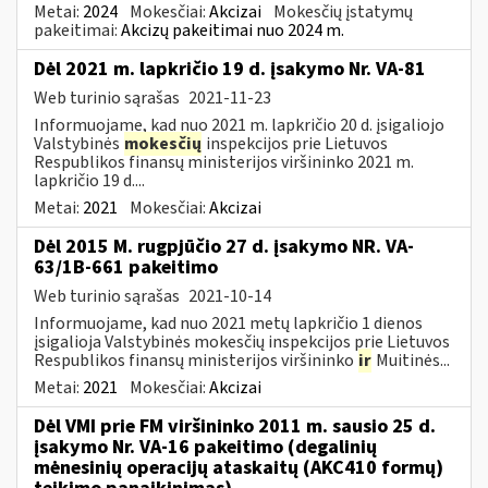
Metai:
2024
Mokesčiai:
Akcizai
Mokesčių įstatymų
pakeitimai:
Akcizų pakeitimai nuo 2024 m.
Dėl 2021 m. lapkričio 19 d. įsakymo Nr. VA-81
Web turinio sąrašas
2021-11-23
Informuojame, kad nuo 2021 m. lapkričio 20 d. įsigaliojo
Valstybinės
mokesčių
inspekcijos prie Lietuvos
Respublikos finansų ministerijos viršininko 2021 m.
lapkričio 19 d....
Metai:
2021
Mokesčiai:
Akcizai
Dėl 2015 M. rugpjūčio 27 d. įsakymo NR. VA-
63/1B-661 pakeitimo
Web turinio sąrašas
2021-10-14
Informuojame, kad nuo 2021 metų lapkričio 1 dienos
įsigalioja Valstybinės mokesčių inspekcijos prie Lietuvos
Respublikos finansų ministerijos viršininko
ir
Muitinės...
Metai:
2021
Mokesčiai:
Akcizai
Dėl VMI prie FM viršininko 2011 m. sausio 25 d.
įsakymo Nr. VA-16 pakeitimo (degalinių
mėnesinių operacijų ataskaitų (AKC410 formų)