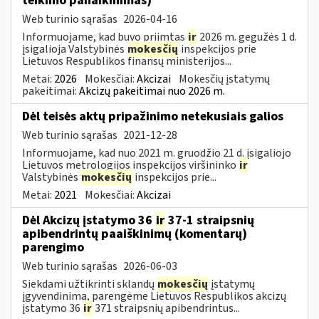
teikimo panaikinimas)
Web turinio sąrašas
2026-04-16
Informuojame, kad buvo priimtas
ir
2026 m. gegužės 1 d.
įsigalioja Valstybinės
mokesčių
inspekcijos prie
Lietuvos Respublikos finansų ministerijos...
Metai:
2026
Mokesčiai:
Akcizai
Mokesčių įstatymų
pakeitimai:
Akcizų pakeitimai nuo 2026 m.
Dėl teisės aktų pripažinimo netekusiais galios
Web turinio sąrašas
2021-12-28
Informuojame, kad nuo 2021 m. gruodžio 21 d. įsigaliojo
Lietuvos metrologijos inspekcijos viršininko
ir
Valstybinės
mokesčių
inspekcijos prie...
Metai:
2021
Mokesčiai:
Akcizai
Dėl Akcizų įstatymo 36
ir
37-1 straipsnių
apibendrintų paaiškinimų (komentarų)
parengimo
Web turinio sąrašas
2026-06-03
Siekdami užtikrinti sklandų
mokesčių
įstatymų
įgyvendinimą, parengėme Lietuvos Respublikos akcizų
įstatymo 36
ir
371 straipsnių apibendrintus...