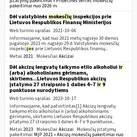
įstatymų pakeitimai » Pridėtinės vertės mokesčių
pakeitimai nuo 2026 m.
Dėl valstybinės
mokesčių
inspekcijos prie
Lietuvos Respublikos Finansų Ministerijos
Web turinio sąrašas
2021-10-06
Informuojame, kad nuo 2021 metų rugsėjo 30 dienos
įsigaliojo: 2021 m. rugsėjo 29 d. Valstybinės mokesčių
inspekci
jos
prie Lietuvos Respublikos finansų...
Metai:
2021
Mokesčiai:
Akcizai
Dėl akcizų lengvatų taikymo etilo alkoholiui
ir
(arba) alkoholiniams gėrimams,
skirtiems...Lietuvos Respublikos akcizų
įstatymo 27 straipsnio 1 dalies 4–7
ir
9
punktuose nurodytiems
Web turinio sąrašas
2023-10-17
Informuojame, kad patvirtintas[1] Akcizų lengvatų
taikymo etilo alkoholiui ir (arba) alkoholiniams
gėrimams, skirtiems Lietuvos Respublikos akcizų
įstatymo 27 straipsnio 1 dalies 4–7 ir 9 punktuose...
Metai:
2023
Mokesčiai:
Akcizai
Mokesčių įstatymų
pakeitimai:
MĮP 2021 » Akcizų mokesčių pakeitimai nuo