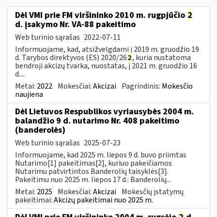
Dėl VMI prie FM viršininko 2010 m. rugpjūčio
2
d. įsakymo Nr. VA-88 pakeitimo
Web turinio sąrašas
2022-07-11
Informuojame, kad, atsižvelgdami į 2019 m. gruodžio 19
d. Tarybos direktyvos (ES) 2020/26
2
, kuria nustatoma
bendroji akcizų tvarka, nuostatas, į 2021 m. gruodžio 16
d....
Metai:
2022
Mokesčiai:
Akcizai
Pagrindinis:
Mokesčio
naujiena
Dėl Lietuvos Respublikos vyriausybės 2004 m.
balandžio 9 d. nutarimo Nr. 408 pakeitimo
(banderolės)
Web turinio sąrašas
2025-07-23
Informuojame, kad 2025 m. liepos 9 d. buvo priimtas
Nutarimo[1] pakeitimas[2], kuriuo pakeičiamos
Nutarimu patvirtintos Banderolių taisyklės[3].
Pakeitimu nuo 2025 m. liepos 17 d.: Banderolių...
Metai:
2025
Mokesčiai:
Akcizai
Mokesčių įstatymų
pakeitimai:
Akcizų pakeitimai nuo 2025 m.