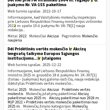
Dėl VMI prie FM viršininko 2004 m. rugsėjo
2
d.
įsakymo Nr. VA-155 pakeitimo
Web turinio sąrašas
2022-10-17
Informuojame, kad Valstybinės mokesčių inspekcijos
prie Lietuvos Respublikos finansų ministerijos viršininko
202
2
m. spalio 10 d. įsakymu Nr. VA-78[1] nauja
redakcija...
Metai:
2022
Mokesčiai:
Akcizai
Pagrindinis:
Mokesčio
naujiena
Dėl Pridėtinės vertės mokesčio
ir
Akcizų
lengvatų taikymo Europos Sąjungos
institucijoms...
ir
įstaigoms
Web turinio sąrašas
2025-12-22
Informuojame, kad Lietuvos Respublikos finansų
ministro 2025 m. gruodžio 18 d. įsakymu Nr. 1K-307[1]
(toliau - Įsakymas) kurį galima rasti čia, nauja redakcija
išdėstytas Pridėtinės vertės mokesčio...
Metai:
2025
Mokesčiai:
Akcizai
Pridėtinės vertės
mokestis
Mokesčių įstatymų pakeitimai:
Akcizų
pakeitimai nuo 2025 m.
Akcizų pakeitimai nuo 2026 m.
MĮP 2021 » Pridėtinės vertės mokesčio pakeitimai nuo
2025 m.
Mokesčių žinyno kategorijos:
Mokesčių