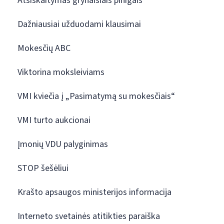
Atsiskaitymas grynaisiais pinigais
Dažniausiai užduodami klausimai
Mokesčių ABC
Viktorina moksleiviams
VMI kviečia į „Pasimatymą su mokesčiais“
VMI turto aukcionai
Įmonių VDU palyginimas
STOP šešėliui
Krašto apsaugos ministerijos informacija
Interneto svetainės atitikties paraiška