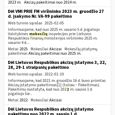
2023 m.
Akcizų pakeitimai nuo 2024 m.
Dėl VMI PRIE FM viršininko 2023 m. gruodžio 27
d. įsakymo Nr. VA-99 pakeitimo
Web turinio sąrašas
2025-02-05
Informuojame, kad nuo 2025 m. vasario 5 d. įsigaliojo
Valstybinės
mokesčių
inspekcijos prie Lietuvos
Respublikos finansų ministerijos viršininko 2025 m.
vasario 4 d....
Metai:
2025
Mokesčiai:
Akcizai
Mokesčių įstatymų
pakeitimai:
Akcizų pakeitimai nuo 2025 m.
Dėl Lietuvos Respublikos akcizų įstatymo 3, 22,
28, 29-1 straipsnių pakeitimo
Web turinio sąrašas
2022-01-10
Informuojame, kad 2021 m. gruodžio 16 d. buvo priimtas
Akcizų įstatymo pakeitimas[1] (toliau − Pakeitimas).
Pakeitimu nustatyta, kad nuo 202
2
m. sausio 1 d.
įsigaliojo šie...
Metai:
2022
Mokesčiai:
Akcizai
Dėl Lietuvos Respublikos akcizų įstatymo
pakeitimų nuo 2022 m. sausio 1 d.