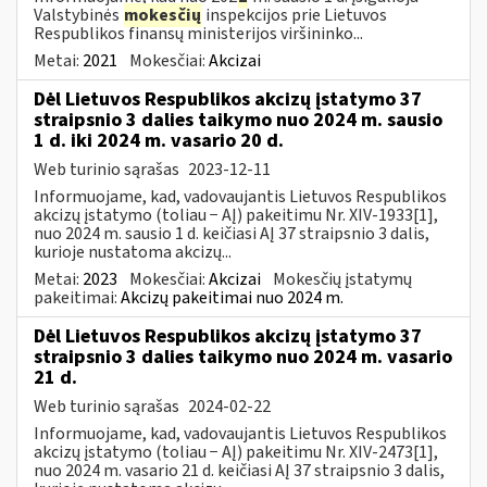
Valstybinės
mokesčių
inspekcijos prie Lietuvos
Respublikos finansų ministerijos viršininko...
Metai:
2021
Mokesčiai:
Akcizai
Dėl Lietuvos Respublikos akcizų įstatymo 37
straipsnio 3 dalies taikymo nuo 2024 m. sausio
1 d. iki 2024 m. vasario 20 d.
Web turinio sąrašas
2023-12-11
Informuojame, kad, vadovaujantis Lietuvos Respublikos
akcizų įstatymo (toliau − AĮ) pakeitimu Nr. XIV-1933[1],
nuo 2024 m. sausio 1 d. keičiasi AĮ 37 straipsnio 3 dalis,
kurioje nustatoma akcizų...
Metai:
2023
Mokesčiai:
Akcizai
Mokesčių įstatymų
pakeitimai:
Akcizų pakeitimai nuo 2024 m.
Dėl Lietuvos Respublikos akcizų įstatymo 37
straipsnio 3 dalies taikymo nuo 2024 m. vasario
21 d.
Web turinio sąrašas
2024-02-22
Informuojame, kad, vadovaujantis Lietuvos Respublikos
akcizų įstatymo (toliau − AĮ) pakeitimu Nr. XIV-2473[1],
nuo 2024 m. vasario 21 d. keičiasi AĮ 37 straipsnio 3 dalis,