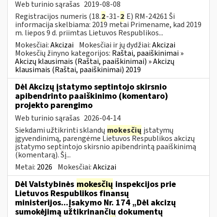
Web turinio sąrašas
2019-08-08
Registracijos numeris (18.
2
-31-
2
E) RM-24261 Ši
informacija skelbiama: 2019 metai Primename, kad 2019
m. liepos 9 d. priimtas Lietuvos Respublikos...
Mokesčiai:
Akcizai
Mokesčiai ir jų dydžiai:
Akcizai
Mokesčių žinyno kategorijos:
Raštai, paaiškinimai »
Akcizų klausimais (Raštai, paaiškinimai) » Akcizų
klausimais (Raštai, paaiškinimai) 2019
Dėl Akcizų įstatymo septintojo skirsnio
apibendrinto paaiškinimo (komentaro)
projekto parengimo
Web turinio sąrašas
2026-04-14
Siekdami užtikrinti sklandų
mokesčių
įstatymų
įgyvendinimą, parengėme Lietuvos Respublikos akcizų
įstatymo septintojo skirsnio apibendrintą paaiškinimą
(komentarą). Šį...
Metai:
2026
Mokesčiai:
Akcizai
Dėl Valstybinės
mokesčių
inspekcijos prie
Lietuvos Respublikos finansų
ministerijos...Įsakymo Nr. 174 „Dėl akcizų
sumokėjimą užtikrinančių dokumentų