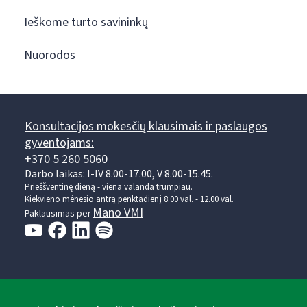
Ieškome turto savininkų
Nuorodos
Konsultacijos mokesčių klausimais ir paslaugos
gyventojams:
+370 5 260 5060
Darbo laikas: I-IV 8.00-17.00, V 8.00-15.45.
Prieššventinę dieną - viena valanda trumpiau.
Kiekvieno mėnesio antrą penktadienį 8.00 val. - 12.00 val.
Mano VMI
Paklausimas per