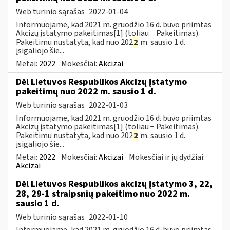
Web turinio sąrašas
2022-01-04
Informuojame, kad 2021 m. gruodžio 16 d. buvo priimtas
Akcizų įstatymo pakeitimas[1] (toliau − Pakeitimas).
Pakeitimu nustatyta, kad nuo 202
2
m. sausio 1 d.
įsigaliojo šie...
Metai:
2022
Mokesčiai:
Akcizai
Dėl Lietuvos Respublikos Akcizų įstatymo
pakeitimų nuo 2022 m. sausio 1 d.
Web turinio sąrašas
2022-01-03
Informuojame, kad 2021 m. gruodžio 16 d. buvo priimtas
Akcizų įstatymo pakeitimas[1] (toliau − Pakeitimas).
Pakeitimu nustatyta, kad nuo 202
2
m. sausio 1 d.
įsigaliojo šie...
Metai:
2022
Mokesčiai:
Akcizai
Mokesčiai ir jų dydžiai:
Akcizai
Dėl Lietuvos Respublikos akcizų įstatymo 3, 22,
28, 29-1 straipsnių pakeitimo nuo 2022 m.
sausio 1 d.
Web turinio sąrašas
2022-01-10
Informuojame, kad 2021 m. gruodžio 16 d. buvo priimtas