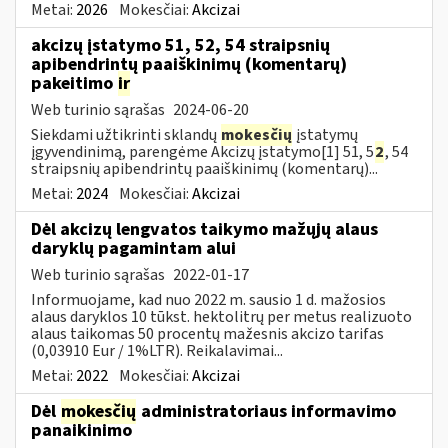
Metai:
2026
Mokesčiai:
Akcizai
akcizų įstatymo 51, 52, 54 straipsnių
apibendrintų paaiškinimų (komentarų)
pakeitimo
ir
Web turinio sąrašas
2024-06-20
Siekdami užtikrinti sklandų
mokesčių
įstatymų
įgyvendinimą, parengėme Akcizų įstatymo[1] 51, 5
2
, 54
straipsnių apibendrintų paaiškinimų (komentarų)...
Metai:
2024
Mokesčiai:
Akcizai
Dėl akcizų lengvatos taikymo mažųjų alaus
daryklų pagamintam alui
Web turinio sąrašas
2022-01-17
Informuojame, kad nuo 2022 m. sausio 1 d. mažosios
alaus daryklos 10 tūkst. hektolitrų per metus realizuoto
alaus taikomas 50 procentų mažesnis akcizo tarifas
(0,03910 Eur / 1%LTR). Reikalavimai...
Metai:
2022
Mokesčiai:
Akcizai
Dėl
mokesčių
administratoriaus informavimo
panaikinimo