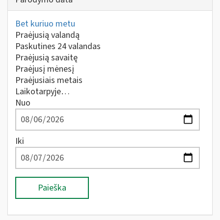
Bet kuriuo metu
Praėjusią valandą
Paskutines 24 valandas
Praėjusią savaitę
Praėjusį mėnesį
Praėjusiais metais
Laikotarpyje…
Nuo
Iki
Paieška