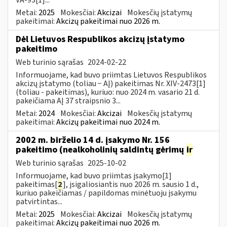
Metai:
2025
Mokesčiai:
Akcizai
Mokesčių įstatymų
pakeitimai:
Akcizų pakeitimai nuo 2026 m.
Dėl Lietuvos Respublikos akcizų įstatymo
pakeitimo
Web turinio sąrašas
2024-02-22
Informuojame, kad buvo priimtas Lietuvos Respublikos
akcizų įstatymo (toliau − AĮ) pakeitimas Nr. XIV-2473[1]
(toliau - pakeitimas), kuriuo: nuo 2024 m. vasario 21 d.
pakeičiama AĮ 37 straipsnio 3...
Metai:
2024
Mokesčiai:
Akcizai
Mokesčių įstatymų
pakeitimai:
Akcizų pakeitimai nuo 2024 m.
2002 m. birželio 14 d. įsakymo Nr. 156
pakeitimo (nealkoholinių saldintų gėrimų
ir
Web turinio sąrašas
2025-10-02
Informuojame, kad buvo priimtas įsakymo[1]
pakeitimas[
2
], įsigaliosiantis nuo 2026 m. sausio 1 d.,
kuriuo pakeičiamas / papildomas minėtuoju įsakymu
patvirtintas...
Metai:
2025
Mokesčiai:
Akcizai
Mokesčių įstatymų
pakeitimai:
Akcizų pakeitimai nuo 2026 m.