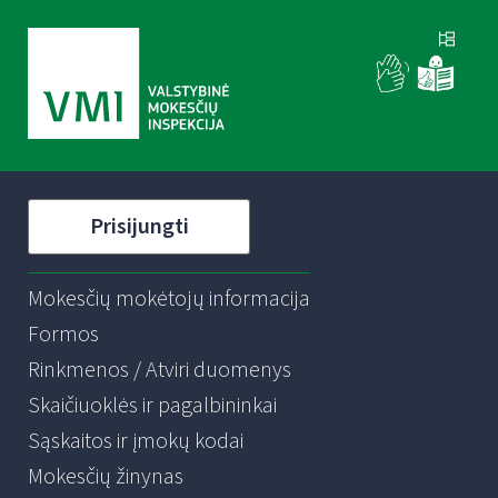
Prisijungti
Mokesčių mokėtojų informacija
Formos
Rinkmenos / Atviri duomenys
Skaičiuoklės ir pagalbininkai
Sąskaitos ir įmokų kodai
Mokesčių žinynas