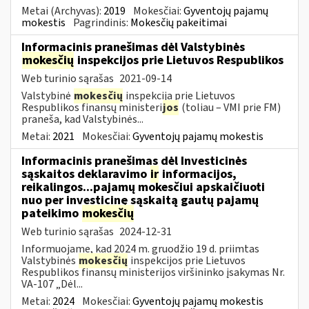
Metai (Archyvas):
2019
Mokesčiai:
Gyventojų pajamų
mokestis
Pagrindinis:
Mokesčių pakeitimai
Informacinis pranešimas dėl Valstybinės
mokesčių
inspekcijos prie Lietuvos Respublikos
Web turinio sąrašas
2021-09-14
Valstybinė
mokesčių
inspekcija prie Lietuvos
Respublikos finansų ministeri
jos
(toliau – VMI prie FM)
praneša, kad Valstybinės...
Metai:
2021
Mokesčiai:
Gyventojų pajamų mokestis
Informacinis pranešimas dėl Investicinės
sąskaitos deklaravimo
ir
informacijos,
reikalingos...pajamų mokesčiui apskaičiuoti
nuo per investicinę sąskaitą gautų pajamų
pateikimo
mokesčių
Web turinio sąrašas
2024-12-31
Informuojame, kad 2024 m. gruodžio 19 d. priimtas
Valstybinės
mokesčių
inspekcijos prie Lietuvos
Respublikos finansų ministerijos viršininko įsakymas Nr.
VA-107 „Dėl...
Metai:
2024
Mokesčiai:
Gyventojų pajamų mokestis