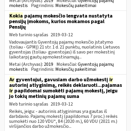
Metai (Archyvas):
2019
Mokesčiai:
Gyventojų pajamų
mokestis
Pagrindinis:
Mokesčių pakeitimai
Kokia
pajamų mokesčio lengvata nustatyta
pensijų įmokoms, kurios mokamos pagal
Pensijų
Web turinio sąrašas
2019-03-12
Vadovaujantis Gyventojų pajamų mokesčio įstatymo
(toliau - GPMĮ) 21 str. 1 d. 21 punktu, nuolatinis Lietuvos
gyventojas (toliau- gyventojas) iš savo per mokestinį
laikotarpį gautų apmokestinamųjų...
Metai (Archyvas):
2019
Mokesčiai:
Gyventojų pajamų
mokestis
Pagrindinis:
Mokesčių pakeitimai
Ar
gyventojui, gavusiam darbo užmokestį
ir
autorinį atlyginimą, reikės deklaruoti...pajamas
ir
papildomai sumokėti pajamų mokestį, jeigu
jo tokių metinių pajamų suma
Web turinio sąrašas
2019-03-12
Reikės, jeigu: - autorinis atlyginimas yra gautas iš
darbdavio. Pajamų mokestį (papildomus 7 proc.) reikės
sumokėti nuo 120 VDU*, 84 (2020 m.), 60 VDU (2021 m.)
viršijančios darbo užmokesčio...