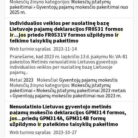
Mokesčių žinyno kategorijos:
Mokesčių įstatymų
pakeitimai » Gyventojų pajamų mokesčio pakeitimai nuo
2025 m.
individualios veiklos per nuolatinę bazę
Lietuvoje pajamų deklaracijos FR0531 formos
ir
...
jos
priedo FR0531V formos užpildymo
ir
teikimo taisyklių pakeitimo
Web turinio sąrašas
2023-11-14
Pranešame, kad 2023 m. lapkričio 13 d. įsakymu Nr. VA-81
pakeistos Metinės nenuolatinio Lietuvos gyventojo
individualios veiklos per nuolatinę bazę Lietuvoje
pajamų...
Metai:
2023
Mokesčiai:
Gyventojų pajamų mokestis
Mokesčių žinyno kategorijos:
Mokesčių įstatymų
pakeitimai » Mokesčių įstatymų pakeitimai 2023 metais
» Gyventojų pajamų mokesčio pakeitimai nuo 2023 m.
Nenuolatinio Lietuvos gyventojo metinės
pajamų mokesčio deklaracijos GPM314 formos,
jos
...priedų GPM314A, GPM314B formų
užpildymo
ir
pateikimo taisyklių pakeitimo
Web turinio sąrašas
2023-10-27