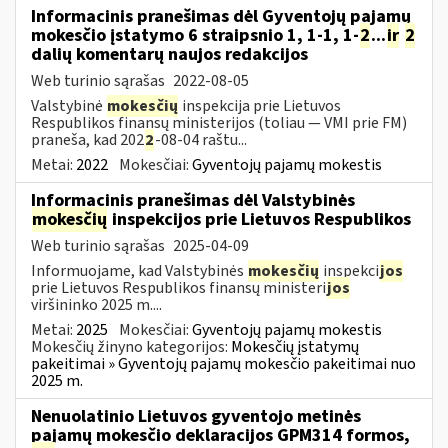
Informacinis pranešimas dėl Gyventojų pajamų
mokesčio įstatymo 6 straipsnio 1, 1-1, 1-
2
...
ir
2
dalių komentarų naujos redakcijos
Web turinio sąrašas
2022-08-05
Valstybinė
mokesčių
inspekcija prie Lietuvos
Respublikos finansų ministerijos (toliau — VMI prie FM)
praneša, kad 202
2
-08-04 raštu...
Metai:
2022
Mokesčiai:
Gyventojų pajamų mokestis
Informacinis pranešimas dėl Valstybinės
mokesčių
inspekcijos prie Lietuvos Respublikos
Web turinio sąrašas
2025-04-09
Informuojame, kad Valstybinės
mokesčių
inspekci
jos
prie Lietuvos Respublikos finansų ministeri
jos
viršininko 2025 m....
Metai:
2025
Mokesčiai:
Gyventojų pajamų mokestis
Mokesčių žinyno kategorijos:
Mokesčių įstatymų
pakeitimai » Gyventojų pajamų mokesčio pakeitimai nuo
2025 m.
Nenuolatinio Lietuvos gyventojo metinės
pajamų mokesčio deklaracijos GPM314 formos,