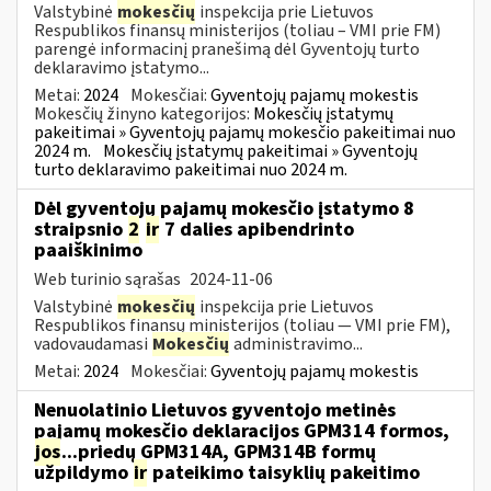
Valstybinė
mokesčių
inspekcija prie Lietuvos
Respublikos finansų ministerijos (toliau – VMI prie FM)
parengė informacinį pranešimą dėl Gyventojų turto
deklaravimo įstatymo...
Metai:
2024
Mokesčiai:
Gyventojų pajamų mokestis
Mokesčių žinyno kategorijos:
Mokesčių įstatymų
pakeitimai » Gyventojų pajamų mokesčio pakeitimai nuo
2024 m.
Mokesčių įstatymų pakeitimai » Gyventojų
turto deklaravimo pakeitimai nuo 2024 m.
Dėl gyventojų pajamų mokesčio įstatymo 8
straipsnio
2
ir
7 dalies apibendrinto
paaiškinimo
Web turinio sąrašas
2024-11-06
Valstybinė
mokesčių
inspekcija prie Lietuvos
Respublikos finansų ministerijos (toliau — VMI prie FM),
vadovaudamasi
Mokesčių
administravimo...
Metai:
2024
Mokesčiai:
Gyventojų pajamų mokestis
Nenuolatinio Lietuvos gyventojo metinės
pajamų mokesčio deklaracijos GPM314 formos,
jos
...priedų GPM314A, GPM314B formų
užpildymo
ir
pateikimo taisyklių pakeitimo