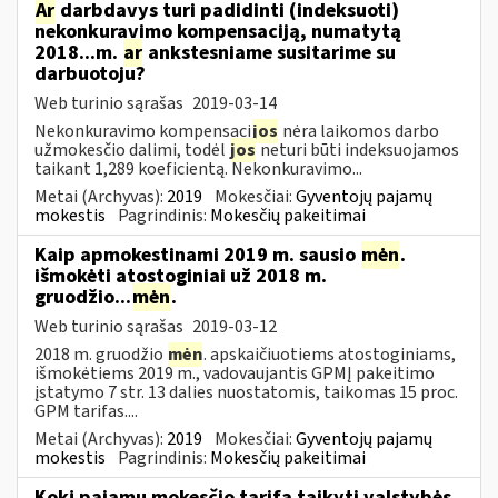
Ar
darbdavys turi padidinti (indeksuoti)
nekonkuravimo kompensaciją, numatytą
2018...m.
ar
ankstesniame susitarime su
darbuotoju?
Web turinio sąrašas
2019-03-14
Nekonkuravimo kompensaci
jos
nėra laikomos darbo
užmokesčio dalimi, todėl
jos
neturi būti indeksuojamos
taikant 1,289 koeficientą. Nekonkuravimo...
Metai (Archyvas):
2019
Mokesčiai:
Gyventojų pajamų
mokestis
Pagrindinis:
Mokesčių pakeitimai
Kaip apmokestinami 2019 m. sausio
mėn
.
išmokėti atostoginiai už 2018 m.
gruodžio...
mėn
.
Web turinio sąrašas
2019-03-12
2018 m. gruodžio
mėn
. apskaičiuotiems atostoginiams,
išmokėtiems 2019 m., vadovaujantis GPMĮ pakeitimo
įstatymo 7 str. 13 dalies nuostatomis, taikomas 15 proc.
GPM tarifas....
Metai (Archyvas):
2019
Mokesčiai:
Gyventojų pajamų
mokestis
Pagrindinis:
Mokesčių pakeitimai
Kokį pajamų mokesčio tarifą taikyti valstybės