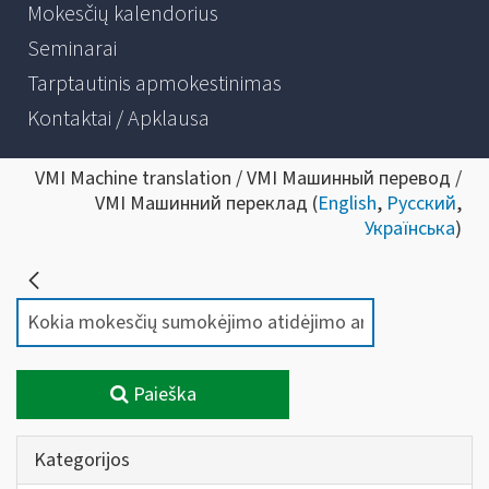
Mokesčių kalendorius
Seminarai
Tarptautinis apmokestinimas
Kontaktai / Apklausa
VMI Machine translation / VMI Машинный перевод /
VMI Машинний переклад (
English
,
Русский
,
Українська
)
Paieška
Kategorijos