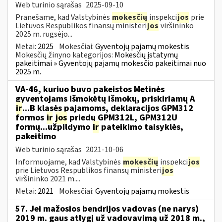
Web turinio sąrašas
2025-09-10
Pranešame, kad Valstybinės
mokesčių
inspekci
jos
prie
Lietuvos Respublikos finansų ministeri
jos
viršininko
2025 m. rugsėjo...
Metai:
2025
Mokesčiai:
Gyventojų pajamų mokestis
Mokesčių žinyno kategorijos:
Mokesčių įstatymų
pakeitimai » Gyventojų pajamų mokesčio pakeitimai nuo
2025 m.
VA-46, kuriuo buvo pakeistos Metinės
gyventojams išmokėtų išmokų, priskiriamų A
ir
...B klasės pajamoms, deklaracijos GPM312
formos
ir
jos
priedų GPM312L, GPM312U
formų...užpildymo
ir
pateikimo taisyklės,
pakeitimo
Web turinio sąrašas
2021-10-06
Informuojame, kad Valstybinės
mokesčių
inspekci
jos
prie Lietuvos Respublikos finansų ministeri
jos
viršininko 2021 m....
Metai:
2021
Mokesčiai:
Gyventojų pajamų mokestis
57. Jei mažosios bendrijos vadovas (ne narys)
2019 m. gaus atlygį už vadovavimą už 2018 m.,