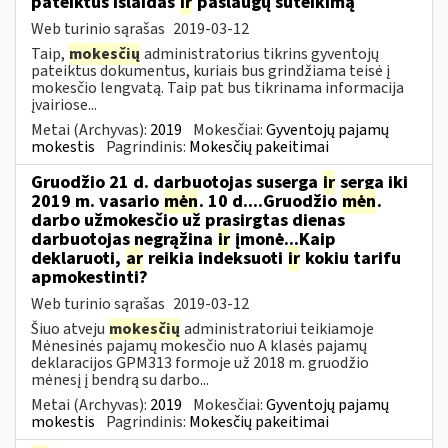
pateiktus išlaidas
ir
paslaugų suteikimą
Web turinio sąrašas
2019-03-12
Taip,
mokesčių
administratorius tikrins gyventojų
pateiktus dokumentus, kuriais bus grindžiama teisė į
mokesčio lengvatą. Taip pat bus tikrinama informacija
įvairiose...
Metai (Archyvas):
2019
Mokesčiai:
Gyventojų pajamų
mokestis
Pagrindinis:
Mokesčių pakeitimai
Gruodžio 21 d. darbuotojas suserga
ir
serga iki
2019 m. vasario
mėn
. 10 d....Gruodžio
mėn
.
darbo užmokesčio už prasirgtas dienas
darbuotojas negrąžina
ir
įmonė...Kaip
deklaruoti,
ar
reikia indeksuoti
ir
kokiu tarifu
apmokestinti?
Web turinio sąrašas
2019-03-12
Šiuo atveju
mokesčių
administratoriui teikiamoje
Mėnesinės pajamų mokesčio nuo A klasės pajamų
deklaracijos GPM313 formoje už 2018 m. gruodžio
mėnesį į bendrą su darbo...
Metai (Archyvas):
2019
Mokesčiai:
Gyventojų pajamų
mokestis
Pagrindinis:
Mokesčių pakeitimai