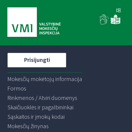
Prisijungti
Mokesčių mokėtojų informacija
Formos
Rinkmenos / Atviri duomenys
Skaičiuoklės ir pagalbininkai
Sąskaitos ir įmokų kodai
Mokesčių žinynas