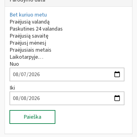
Bet kuriuo metu
Praėjusią valandą
Paskutines 24 valandas
Praėjusią savaitę
Praėjusį mėnesį
Praėjusiais metais
Laikotarpyje…
Nuo
Iki
Paieška