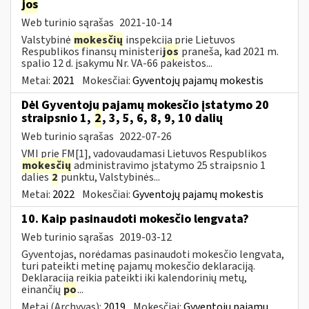
jos
Web turinio sąrašas
2021-10-14
Valstybinė
mokesčių
inspekcija prie Lietuvos
Respublikos finansų ministeri
jos
praneša, kad 2021 m.
spalio 12 d. įsakymu Nr. VA-66 pakeistos...
Metai:
2021
Mokesčiai:
Gyventojų pajamų mokestis
Dėl Gyventojų pajamų mokesčio įstatymo 20
straipsnio 1,
2
, 3, 5, 6, 8, 9, 10 dalių
Web turinio sąrašas
2022-07-26
VMI prie FM[1], vadovaudamasi Lietuvos Respublikos
mokesčių
administravimo įstatymo 25 straipsnio 1
dalies
2
punktu, Valstybinės...
Metai:
2022
Mokesčiai:
Gyventojų pajamų mokestis
10. Kaip pasinaudoti mokesčio lengvata?
Web turinio sąrašas
2019-03-12
Gyventojas, norėdamas pasinaudoti mokesčio lengvata,
turi pateikti metinę pajamų mokesčio deklaraciją.
Deklaraciją reikia pateikti iki kalendorinių metų,
einančių
po
...
Metai (Archyvas):
2019
Mokesčiai:
Gyventojų pajamų