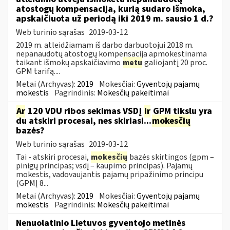
atostogų kompensacija, kurią sudaro išmoka,
apskaičiuota už periodą iki 2019 m. sausio 1 d.?
Web turinio sąrašas
2019-03-12
2019 m. atleidžiamam iš darbo darbuotojui 2018 m.
nepanaudotų atostogų kompensacija apmokestinama
taikant išmokų apskaičiavimo
metu
galiojantį 20 proc.
GPM tarifą....
Metai (Archyvas):
2019
Mokesčiai:
Gyventojų pajamų
mokestis
Pagrindinis:
Mokesčių pakeitimai
Ar
120 VDU ribos sekimas VSDĮ
ir
GPM tikslu yra
du atskiri procesai, nes skiriasi...
mokesčių
bazės?
Web turinio sąrašas
2019-03-12
Tai - atskiri procesai,
mokesčių
bazės skirtingos (gpm –
pinigų principas; vsdį – kaupimo principas). Pajamų
mokestis, vadovaujantis pajamų pripažinimo principu
(GPMĮ 8...
Metai (Archyvas):
2019
Mokesčiai:
Gyventojų pajamų
mokestis
Pagrindinis:
Mokesčių pakeitimai
Nenuolatinio Lietuvos gyventojo metinės