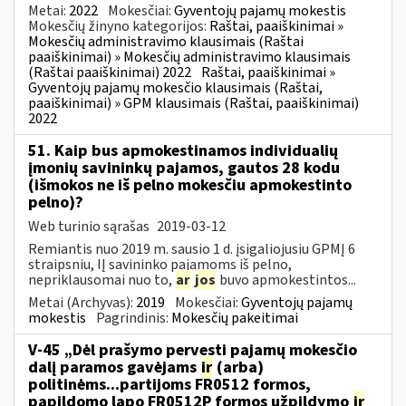
Metai:
2022
Mokesčiai:
Gyventojų pajamų mokestis
Mokesčių žinyno kategorijos:
Raštai, paaiškinimai »
Mokesčių administravimo klausimais (Raštai
paaiškinimai) » Mokesčių administravimo klausimais
(Raštai paaiškinimai) 2022
Raštai, paaiškinimai »
Gyventojų pajamų mokesčio klausimais (Raštai,
paaiškinimai) » GPM klausimais (Raštai, paaiškinimai)
2022
51. Kaip bus apmokestinamos individualių
įmonių savininkų pajamos, gautos 28 kodu
(išmokos ne iš pelno mokesčiu apmokestinto
pelno)?
Web turinio sąrašas
2019-03-12
Remiantis nuo 2019 m. sausio 1 d. įsigaliojusiu GPMĮ 6
straipsniu, IĮ savininko pajamoms iš pelno,
nepriklausomai nuo to,
ar
jos
buvo apmokestintos...
Metai (Archyvas):
2019
Mokesčiai:
Gyventojų pajamų
mokestis
Pagrindinis:
Mokesčių pakeitimai
V-45 „Dėl prašymo pervesti pajamų mokesčio
dalį paramos gavėjams
ir
(arba)
politinėms...partijoms FR0512 formos,
papildomo lapo FR0512P formos užpildymo
ir