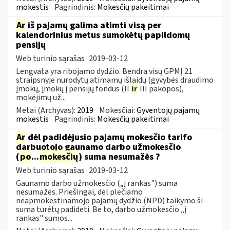
mokestis
Pagrindinis:
Mokesčių pakeitimai
Ar
iš pajamų galima atimti visą per
kalendorinius metus sumokėtų papildomų
pensijų
Web turinio sąrašas
2019-03-12
Lengvata yra ribojamo dydžio. Bendra visų GPMĮ 21
straipsnyje nurodytų atimamų išlaidų (gyvybės draudimo
įmokų, įmokų į pensijų fondus (II
ir
III pakopos),
mokėjimų už...
Metai (Archyvas):
2019
Mokesčiai:
Gyventojų pajamų
mokestis
Pagrindinis:
Mokesčių pakeitimai
Ar
dėl padidėjusio pajamų mokesčio tarifo
darbuotojo gaunamo darbo užmokesčio
(
po
...
mokesčių
) suma nesumažės ?
Web turinio sąrašas
2019-03-12
Gaunamo darbo užmokesčio („į rankas") suma
nesumažės. Priešingai, dėl plečiamo
neapmokestinamojo pajamų dydžio (NPD) taikymo ši
suma turėtų padidėti. Be to, darbo užmokesčio „į
rankas" sumos...