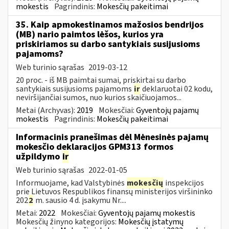
mokestis
Pagrindinis:
Mokesčių pakeitimai
35. Kaip apmokestinamos mažosios bendrijos
(MB) nario paimtos lėšos, kurios yra
priskiriamos su darbo santykiais susijusioms
pajamoms?
Web turinio sąrašas
2019-03-12
20 proc. - iš MB paimtai sumai, priskirtai su darbo
santykiais susijusioms pajamoms
ir
deklaruotai 02 kodu,
neviršijančiai sumos, nuo kurios skaičiuojamos...
Metai (Archyvas):
2019
Mokesčiai:
Gyventojų pajamų
mokestis
Pagrindinis:
Mokesčių pakeitimai
Informacinis pranešimas dėl Mėnesinės pajamų
mokesčio deklaracijos GPM313 formos
užpildymo
ir
Web turinio sąrašas
2022-01-05
Informuojame, kad Valstybinės
mokesčių
inspekcijos
prie Lietuvos Respublikos finansų ministerijos viršininko
202
2
m. sausio 4 d. įsakymu Nr....
Metai:
2022
Mokesčiai:
Gyventojų pajamų mokestis
Mokesčių žinyno kategorijos:
Mokesčių įstatymų