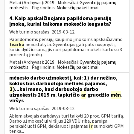
Metai (Archyvas):
2019
Mokesčiai:
Gyventojų pajamų
mokestis
Pagrindinis:
Mokesčių pakeitimai
4. Kaip apskaičiuojama papildoma pensijų
įmoka, kuriai taikoma mokesčio lengvata?
Web turinio sąrašas
2019-03-12
Papildomoms pensijų kaupimo įmokoms apskaičiavimo
tvarka
nenustatyta. Gyventojas gali pats nuspręsti,
kokio dydžio sumą jis nori papildomai mokėti kartu su 3
procentų įmokų...
Metai (Archyvas):
2019
Mokesčiai:
Gyventojų pajamų
mokestis
Pagrindinis:
Mokesčių pakeitimai
mėnesio darbo užmokestį, kai: 1) dar nežino,
kokios bus darbuotojo metinės pajamos,
2
)...kai mano, kad darbuotojo darbo
užmokestis 2019 m. lapkričio
ar
gruodžio
mėn
.
viršys
Web turinio sąrašas
2019-03-12
Abiem atvejais darbdavys turi taikyti 20 proc. GPM tarifą.
Darbo užmokesčiui viršijus 120 VDU ribą, pareiga
perskaičiuoti GPM, deklaruoti pajamas
ir
sumokėti GPM
tenka...