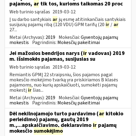
pajamos,
ar
tik tos, kurioms taikomas 20 proc
Web turinio sąrašas
2019-03-12
Į su darbo santykiais
ar
jų esmę atitinkančiais santykiais
susijusių pajamų ribą (120 VDU) GPM tarifų (20
ir
/
ar
27...
Metai (Archyvas):
2019
Mokesčiai:
Gyventojų pajamų
mokestis
Pagrindinis:
Mokesčių pakeitimai
Jei mažosios bendrijos narys (
ir
vadovas) 2019
m. išsimokės pajamas, susijusias su
Web turinio sąrašas
2019-03-12
Remiantis GPMĮ 22 straipsniu, šios pajamos pagal
mokesčio mokėjimo tvarką yra priskiriamos B klasės
pajamoms, nuo kurių apskaičiuoti, sumokėti pajamų
mokestį
ir
šias...
Metai (Archyvas):
2019
Mokesčiai:
Gyventojų pajamų
mokestis
Pagrindinis:
Mokesčių pakeitimai
Dėl nekilnojamojo turto pardavimo (
ar
kitokio
perleidimo) pajamų, gautų 2019
m.,...apskaičiavimo, deklaravimo
ir
pajamų
mokesčio
sumokėjimo