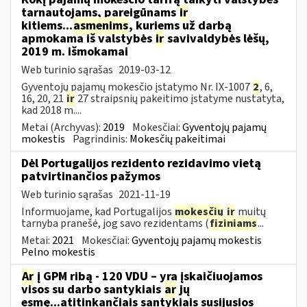
tarnautojams, pareigūnams
ir
kitiems...
asmenims
, kuriems už darbą
apmokama iš valstybės
ir
savivaldybės lėšų,
2019 m. išmokamai
Web turinio sąrašas
2019-03-12
Gyventojų pajamų mokesčio įstatymo Nr. IX-1007
2
, 6,
16, 20, 21
ir
27 straipsnių pakeitimo įstatyme nustatyta,
kad 2018 m....
Metai (Archyvas):
2019
Mokesčiai:
Gyventojų pajamų
mokestis
Pagrindinis:
Mokesčių pakeitimai
Dėl Portugalijos rezidento rezidavimo vietą
patvirtinančios pažymos
Web turinio sąrašas
2021-11-19
Informuojame, kad Portugalijos
mokesčių
ir
muitų
tarnyba pranešė, jog savo rezidentams (
fiziniams
...
Metai:
2021
Mokesčiai:
Gyventojų pajamų mokestis
Pelno mokestis
Ar
į GPM ribą - 120 VDU – yra įskaičiuojamos
visos su darbo santykiais
ar
jų
esmę...atitinkančiais santykiais susijusios