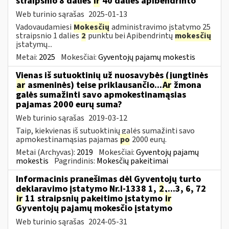
straipsnio 8 dalies
ir
40 dalies apibendrinto
Web turinio sąrašas
2025-01-13
Vadovaudamiesi
Mokesčių
administravimo įstatymo 25
straipsnio 1 dalies
2
punktu bei Apibendrintų
mokesčių
įstatymų...
Metai:
2025
Mokesčiai:
Gyventojų pajamų mokestis
Vienas iš sutuoktinių už nuosavybės (jungtinės
ar
asmeninės) teise priklausančio...
Ar
žmona
galės sumažinti savo apmokestinamąsias
pajamas 2000 eurų suma?
Web turinio sąrašas
2019-03-12
Taip, kiekvienas iš sutuoktinių galės sumažinti savo
apmokestinamąsias pajamas
po
2000 eurų.
Metai (Archyvas):
2019
Mokesčiai:
Gyventojų pajamų
mokestis
Pagrindinis:
Mokesčių pakeitimai
Informacinis pranešimas dėl Gyventojų turto
deklaravimo įstatymo Nr.I-1338 1,
2
,...3, 6, 72
ir
11 straipsnių pakeitimo įstatymo
ir
Gyventojų pajamų mokesčio įstatymo
Web turinio sąrašas
2024-05-31