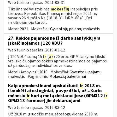
Web turinio sąrašas
2021-03-31
Tiksliname Valstybinės
mokesčių
inspekcijos prie
Lietuvos Respublikos finansų ministerijos 2021 m.
vasario 26 d. rašto Nr. (18.18-31-1)RM-8840 „Dėl
nekilnojamojo turto...
Metai:
2021
Mokesčiai:
Gyventojų pajamų mokestis
27. Kokios pajamos ne iš darbo santykių yra
įskaičiuojamos į 120 VDU?
Web turinio sąrašas
2019-03-12
Į 120 VDU* sumą 15
ir
(
ar
) 20 proc. GPM taikymo tikslu
yra įskaičiuojamos tokios apmokestinamosios pajamos:
už parduotą ne individualios veiklos...
Metai (Archyvas):
2019
Mokesčiai:
Gyventojų pajamų
mokestis
Pagrindinis:
Mokesčių pakeitimai
Kaip apmokestinami apskaičiuoti
ir
2018 m.
išmokėti atostoginiai, pavyzdžiui, už...Kurio
mėnesio
ir
kurių metų deklaracijose (GPM312
ir
GPM313 formose) jie deklaruojami
Web turinio sąrašas
2019-03-12
Už 2018 m. gruodžio mėn. atostogų dienas 2018 m.