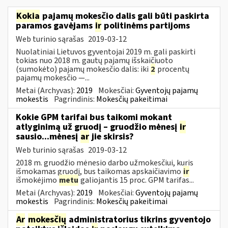
Kokia
pajamų mokesčio dalis gali būti paskirta
paramos gavėjams
ir
politinėms partijoms
Web turinio sąrašas
2019-03-12
Nuolatiniai Lietuvos gyventojai 2019 m. gali paskirti
tokias nuo 2018 m. gautų pajamų išskaičiuoto
(sumokėto) pajamų mokesčio dalis: iki
2
procentų
pajamų mokesčio —...
Metai (Archyvas):
2019
Mokesčiai:
Gyventojų pajamų
mokestis
Pagrindinis:
Mokesčių pakeitimai
Kokie GPM tarifai bus taikomi mokant
atlyginimą už gruodį – gruodžio mėnesį
ir
sausio...mėnesį
ar
jie skirsis?
Web turinio sąrašas
2019-03-12
2018 m. gruodžio mėnesio darbo užmokesčiui, kuris
išmokamas gruodį, bus taikomas apskaičiavimo
ir
išmokėjimo
metu
galiojantis 15 proc. GPM tarifas...
Metai (Archyvas):
2019
Mokesčiai:
Gyventojų pajamų
mokestis
Pagrindinis:
Mokesčių pakeitimai
Ar
mokesčių
administratorius tikrins gyventojo