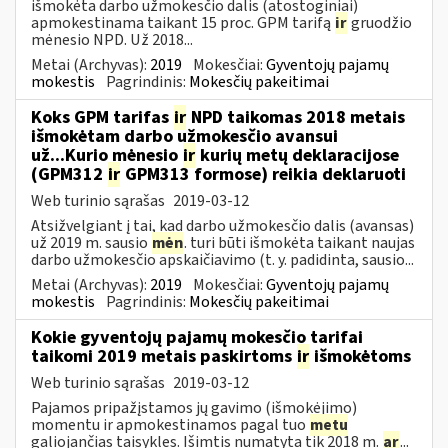
išmokėta darbo užmokesčio dalis (atostoginiai)
apmokestinama taikant 15 proc. GPM tarifą
ir
gruodžio
mėnesio NPD. Už 2018...
Metai (Archyvas):
2019
Mokesčiai:
Gyventojų pajamų
mokestis
Pagrindinis:
Mokesčių pakeitimai
Koks GPM tarifas
ir
NPD taikomas 2018 metais
išmokėtam darbo užmokesčio avansui
už...Kurio mėnesio
ir
kurių metų deklaracijose
(GPM312
ir
GPM313 formose) reikia deklaruoti
Web turinio sąrašas
2019-03-12
Atsižvelgiant į tai, kad darbo užmokesčio dalis (avansas)
už 2019 m. sausio
mėn
. turi būti išmokėta taikant naujas
darbo užmokesčio apskaičiavimo (t. y. padidinta, sausio...
Metai (Archyvas):
2019
Mokesčiai:
Gyventojų pajamų
mokestis
Pagrindinis:
Mokesčių pakeitimai
Kokie gyventojų pajamų mokesčio tarifai
taikomi 2019 metais paskirtoms
ir
išmokėtoms
Web turinio sąrašas
2019-03-12
Pajamos pripažįstamos jų gavimo (išmokėjimo)
momentu ir apmokestinamos pagal tuo
metu
galiojančias taisykles. Išimtis numatyta tik 2018 m.
ar
...