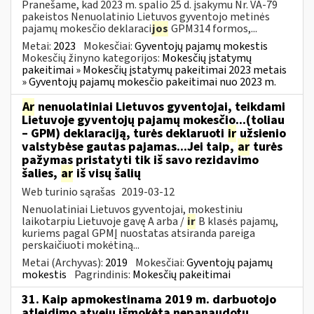
Pranešame, kad 2023 m. spalio 25 d. įsakymu Nr. VA-79
pakeistos Nenuolatinio Lietuvos gyventojo metinės
pajamų mokesčio deklaraci
jos
GPM314 formos,...
Metai:
2023
Mokesčiai:
Gyventojų pajamų mokestis
Mokesčių žinyno kategorijos:
Mokesčių įstatymų
pakeitimai » Mokesčių įstatymų pakeitimai 2023 metais
» Gyventojų pajamų mokesčio pakeitimai nuo 2023 m.
Ar
nenuolatiniai Lietuvos gyventojai, teikdami
Lietuvoje gyventojų pajamų mokesčio...(toliau
– GPM) deklaraciją, turės deklaruoti
ir
užsienio
valstybėse gautas pajamas...Jei taip,
ar
turės
pažymas pristatyti tik iš savo rezidavimo
šalies,
ar
iš visų šalių
Web turinio sąrašas
2019-03-12
Nenuolatiniai Lietuvos gyventojai, mokestiniu
laikotarpiu Lietuvoje gavę A arba /
ir
B klasės pajamų,
kuriems pagal GPMĮ nuostatas atsiranda pareiga
perskaičiuoti mokėtiną...
Metai (Archyvas):
2019
Mokesčiai:
Gyventojų pajamų
mokestis
Pagrindinis:
Mokesčių pakeitimai
31. Kaip apmokestinama 2019 m. darbuotojo
atleidimo atveju išmokėta nepanaudotų