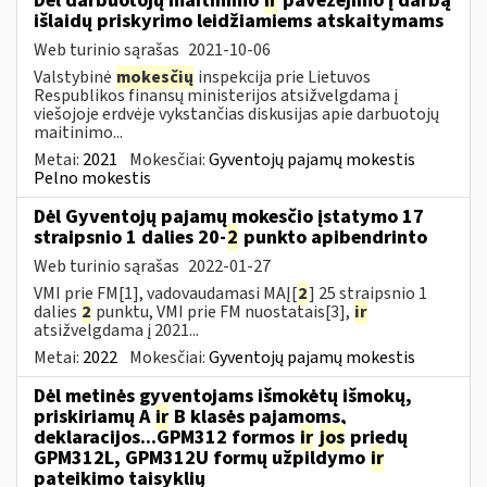
Dėl darbuotojų maitinimo
ir
pavežėjimo į darbą
išlaidų priskyrimo leidžiamiems atskaitymams
Web turinio sąrašas
2021-10-06
Valstybinė
mokesčių
inspekcija prie Lietuvos
Respublikos finansų ministerijos atsižvelgdama į
viešojoje erdvėje vykstančias diskusijas apie darbuotojų
maitinimo...
Metai:
2021
Mokesčiai:
Gyventojų pajamų mokestis
Pelno mokestis
Dėl Gyventojų pajamų mokesčio įstatymo 17
straipsnio 1 dalies 20-
2
punkto apibendrinto
Web turinio sąrašas
2022-01-27
VMI prie FM[1], vadovaudamasi MAĮ[
2
] 25 straipsnio 1
dalies
2
punktu, VMI prie FM nuostatais[3],
ir
atsižvelgdama į 2021...
Metai:
2022
Mokesčiai:
Gyventojų pajamų mokestis
Dėl metinės gyventojams išmokėtų išmokų,
priskiriamų A
ir
B klasės pajamoms,
deklaracijos...GPM312 formos
ir
jos
priedų
GPM312L, GPM312U formų užpildymo
ir
pateikimo taisyklių