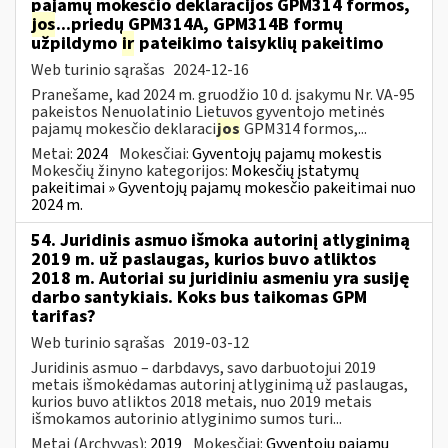
pajamų mokesčio deklaracijos GPM314 formos,
jos
...priedų GPM314A, GPM314B formų
užpildymo
ir
pateikimo taisyklių pakeitimo
Web turinio sąrašas
2024-12-16
Pranešame, kad 2024 m. gruodžio 10 d. įsakymu Nr. VA-95
pakeistos Nenuolatinio Lietuvos gyventojo metinės
pajamų mokesčio deklaraci
jos
GPM314 formos,...
Metai:
2024
Mokesčiai:
Gyventojų pajamų mokestis
Mokesčių žinyno kategorijos:
Mokesčių įstatymų
pakeitimai » Gyventojų pajamų mokesčio pakeitimai nuo
2024 m.
54. Juridinis asmuo išmoka autorinį atlyginimą
2019 m. už paslaugas, kurios buvo atliktos
2018 m. Autoriai su juridiniu asmeniu yra susiję
darbo santykiais. Koks bus taikomas GPM
tarifas?
Web turinio sąrašas
2019-03-12
Juridinis asmuo – darbdavys, savo darbuotojui 2019
metais išmokėdamas autorinį atlyginimą už paslaugas,
kurios buvo atliktos 2018 metais, nuo 2019 metais
išmokamos autorinio atlyginimo sumos turi...
Metai (Archyvas):
2019
Mokesčiai:
Gyventojų pajamų