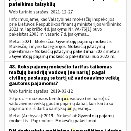
pateikimo taisyklių
Web turinio sąrašas
2021-12-27
Informuojame, kad Valstybinės mokesčių inspekcijos
prie Lietuvos Respublikos finansų ministerijos viršininko
2021 m. lapkričio 4 d. įsakymu Nr. VA-76[1] buvo
pakeistas 2003 m. vasario 7 d. įsakymas...
Metai:
2021
Mokesčiai:
Gyventojų pajamų mokestis
Mokesčių žinyno kategorijos:
Mokesčių įstatymų
pakeitimai » Mokesčių įstatymų pakeitimai 2022 metais
» Gyventojų pajamų mokesčio pakeitimai nuo 2022 m.
48. Koks pajamų mokesčio tarifas taikomas
mažųjų bendrijų vadovų (ne narių) pagal
civilinę paslaugų sutartį už vadovavimo veiklą
gautoms pajamoms?
Web turinio sąrašas
2019-03-12
20 proc. – mažosios bendri
jos
vadovo (ne nario) už
vadovavimo veiklą gautai pajamų daliai, kuri kartu su
pajamomis iš darbo santykių
ar
jų esmę...
Metai (Archyvas):
2019
Mokesčiai:
Gyventojų pajamų
mokestis
Pagrindinis:
Mokesčių pakeitimai