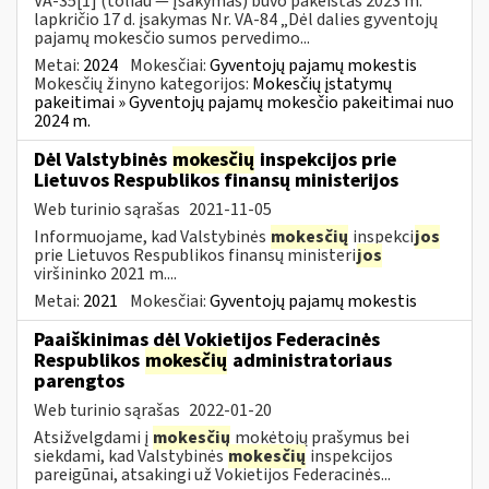
VA-35[1] (toliau — Įsakymas) buvo pakeistas 2023 m.
lapkričio 17 d. įsakymas Nr. VA-84 „Dėl dalies gyventojų
pajamų mokesčio sumos pervedimo...
Metai:
2024
Mokesčiai:
Gyventojų pajamų mokestis
Mokesčių žinyno kategorijos:
Mokesčių įstatymų
pakeitimai » Gyventojų pajamų mokesčio pakeitimai nuo
2024 m.
Dėl Valstybinės
mokesčių
inspekcijos prie
Lietuvos Respublikos finansų ministerijos
Web turinio sąrašas
2021-11-05
Informuojame, kad Valstybinės
mokesčių
inspekci
jos
prie Lietuvos Respublikos finansų ministeri
jos
viršininko 2021 m....
Metai:
2021
Mokesčiai:
Gyventojų pajamų mokestis
Paaiškinimas dėl Vokietijos Federacinės
Respublikos
mokesčių
administratoriaus
parengtos
Web turinio sąrašas
2022-01-20
Atsižvelgdami į
mokesčių
mokėtojų prašymus bei
siekdami, kad Valstybinės
mokesčių
inspekcijos
pareigūnai, atsakingi už Vokietijos Federacinės...