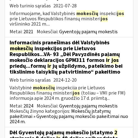
Web turinio sąrašas
2021-07-28
Informuojame, kad Valstybinės
mokesčių
inspekci
jos
prie Lietuvos Respublikos finansų ministeri
jos
viršininko 2021 m....
Metai:
2021
Mokesčiai:
Gyventojų pajamų mokestis
Informacinis pranešimas dėl Valstybinės
mokesčių
inspekcijos prie Lietuvos
Respublikos...VA- 93 „Dėl Pavyzdinės pajamų
mokesčio deklaracijos GPM311 formos
ir
jos
priedų...formų
ir
jų užpildymo, pateikimo bei
tikslinimo taisyklių patvirtinimo“ pakeitimo
Web turinio sąrašas
2024-12-20
Valstybinė
mokesčių
inspekcija prie Lietuvos
Respublikos finansų ministeri
jos
(toliau – VMI prie FM)
informuoja apie 2024 m. gruodžio 17 d. priimtą...
Metai:
2024
Mokesčiai:
Gyventojų pajamų mokestis
Mokesčių žinyno kategorijos:
Mokesčių įstatymų
pakeitimai » Gyventojų pajamų mokesčio pakeitimai nuo
2024 m.
Dėl Gyventojų pajamų mokesčio įstatymo
2