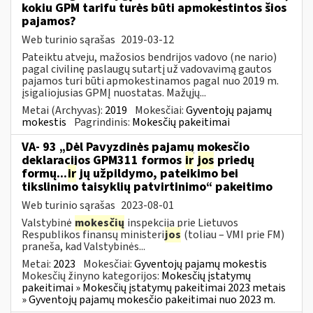
kokiu GPM tarifu turės būti apmokestintos šios
pajamos?
Web turinio sąrašas
2019-03-12
Pateiktu atveju, mažosios bendrijos vadovo (ne nario)
pagal civilinę paslaugų sutartį už vadovavimą gautos
pajamos turi būti apmokestinamos pagal nuo 2019 m.
įsigaliojusias GPMĮ nuostatas. Mažųjų...
Metai (Archyvas):
2019
Mokesčiai:
Gyventojų pajamų
mokestis
Pagrindinis:
Mokesčių pakeitimai
VA- 93 „Dėl Pavyzdinės pajamų mokesčio
deklaracijos GPM311 formos
ir
jos
priedų
formų...
ir
jų užpildymo, pateikimo bei
tikslinimo taisyklių patvirtinimo“ pakeitimo
Web turinio sąrašas
2023-08-01
Valstybinė
mokesčių
inspekcija prie Lietuvos
Respublikos finansų ministeri
jos
(toliau – VMI prie FM)
praneša, kad Valstybinės...
Metai:
2023
Mokesčiai:
Gyventojų pajamų mokestis
Mokesčių žinyno kategorijos:
Mokesčių įstatymų
pakeitimai » Mokesčių įstatymų pakeitimai 2023 metais
» Gyventojų pajamų mokesčio pakeitimai nuo 2023 m.