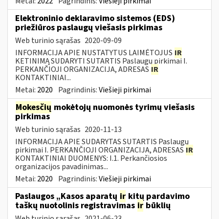
Metai:
2022
Pagrindinis:
Viešieji pirkimai
Elektroninio deklaravimo sistemos (EDS)
priežiūros paslaugų viešasis pirkimas
Web turinio sąrašas
2020-09-09
INFORMACIJA APIE NUSTATYTUS LAIMĖTOJUS
IR
KETINIMĄ SUDARYTI SUTARTIS Paslaugų pirkimai I.
PERKANČIOJI ORGANIZACIJA, ADRESAS
IR
KONTAKTINIAI...
Metai:
2020
Pagrindinis:
Viešieji pirkimai
Mokesčių
mokėtojų nuomonės tyrimų viešasis
pirkimas
Web turinio sąrašas
2020-11-13
INFORMACIJA APIE SUDARYTAS SUTARTIS Paslaugų
pirkimai I. PERKANČIOJI ORGANIZACIJA, ADRESAS
IR
KONTAKTINIAI DUOMENYS: I.1. Perkančiosios
organizacijos pavadinimas...
Metai:
2020
Pagrindinis:
Viešieji pirkimai
Paslaugos „Kasos aparatų
ir
kitų pardavimo
taškų nuotolinis registravimas
ir
būklių
Web turinio sąrašas
2021-06-23