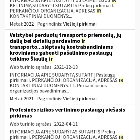
INFORMACIJA APIE NUSTATYTUS LAIMĖTOJUS
IR
KETINIMĄ SUDARYTI SUTARTIS Prekių pirkimai I.
PERKANČIOJI ORGANIZACIJA, ADRESAS
IR
KONTAKTINIAI DUOMENYS:...
Metai:
2022
Pagrindinis:
Viešieji pirkimai
Valstybei perduotų transporto priemonių, jų
dalių bei detalių pardavimo
ir
transporto...slėptuvių kontrabandiniams
kroviniams gabenti pašalinimo paslaugų
teikimo Šiaulių
ir
Web turinio sąrašas
2021-12-13
INFORMACIJA APIE SUDARYTĄ SUTARTĮ Paslaugų
pirkimai I. PERKANČIOJI ORGANIZACIJA, ADRESAS
IR
KONTAKTINIAI DUOMENYS: I.1. Perkančiosios
organizacijos pavadinimas...
Metai:
2021
Pagrindinis:
Viešieji pirkimai
Profesinės rizikos vertinimo paslaugų viešasis
pirkimas
Web turinio sąrašas
2022-04-11
INFORMACIJA APIE SUDARYTAS SUTARTIS Prekių
pirkimai I. PERKANČIOJI ORGANIZACIJA, ADRESAS
IR