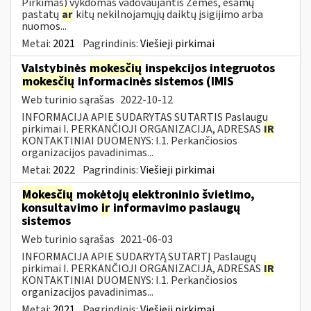
Pirkimas) vykdomas vadovaujantis Žemės, esamų
pastatų
ar
kitų nekilnojamųjų daiktų įsigijimo arba
nuomos...
Metai:
2021
Pagrindinis:
Viešieji pirkimai
Valstybinės
mokesčių
inspekcijos integruotos
mokesčių
informacinės sistemos (IMIS
Web turinio sąrašas
2022-10-12
INFORMACIJA APIE SUDARYTAS SUTARTIS Paslaugų
pirkimai I. PERKANČIOJI ORGANIZACIJA, ADRESAS
IR
KONTAKTINIAI DUOMENYS: I.1. Perkančiosios
organizacijos pavadinimas...
Metai:
2022
Pagrindinis:
Viešieji pirkimai
Mokesčių
mokėtojų elektroninio švietimo,
konsultavimo
ir
informavimo paslaugų
sistemos
Web turinio sąrašas
2021-06-03
INFORMACIJA APIE SUDARYTĄ SUTARTĮ Paslaugų
pirkimai I. PERKANČIOJI ORGANIZACIJA, ADRESAS
IR
KONTAKTINIAI DUOMENYS: I.1. Perkančiosios
organizacijos pavadinimas...
Metai:
2021
Pagrindinis:
Viešieji pirkimai