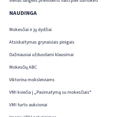
Vienas langelis prievolėms valstybei sumokėti
NAUDINGA
Mokesčiai ir jų dydžiai
Atsiskaitymas grynaisiais pinigais
Dažniausiai užduodami klausimai
Mokesčių ABC
Viktorina moksleiviams
VMI kviečia į „Pasimatymą su mokesčiais“
VMI turto aukcionai