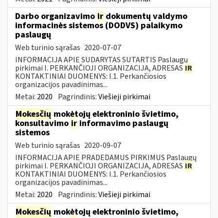
Darbo organizavimo
ir
dokumentų valdymo
informacinės sistemos (DODVS) palaikymo
paslaugų
Web turinio sąrašas
2020-07-07
INFORMACIJA APIE SUDARYTAS SUTARTIS Paslaugų
pirkimai I. PERKANČIOJI ORGANIZACIJA, ADRESAS
IR
KONTAKTINIAI DUOMENYS: I.1. Perkančiosios
organizacijos pavadinimas...
Metai:
2020
Pagrindinis:
Viešieji pirkimai
Mokesčių
mokėtojų elektroninio švietimo,
konsultavimo
ir
informavimo paslaugų
sistemos
Web turinio sąrašas
2020-09-07
INFORMACIJA APIE PRADEDAMUS PIRKIMUS Paslaugų
pirkimai I. PERKANČIOJI ORGANIZACIJA, ADRESAS
IR
KONTAKTINIAI DUOMENYS: I.1. Perkančiosios
organizacijos pavadinimas...
Metai:
2020
Pagrindinis:
Viešieji pirkimai
Mokesčių
mokėtojų elektroninio švietimo,