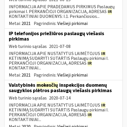
INFORMACIJA APIE PRADEDAMUS PIRKIMUS Paslaugų
pirkimai I. PERKANČIOJI ORGANIZACIJA, ADRESAS
IR
KONTAKTINIAI DUOMENYS: I.1. Perkančiosios...
Metai:
2021
Pagrindinis:
Viešieji pirkimai
IP telefonijos priežiūros paslaugų viešasis
pirkimas
Web turinio sąrašas
2021-07-08
INFORMACIJA APIE NUSTATYTUS LAIMĖTOJUS
IR
KETINIMĄ SUDARYTI SUTARTIS Paslaugų pirkimai I.
PERKANČIOJI ORGANIZACIJA, ADRESAS
IR
KONTAKTINIAI...
Metai:
2021
Pagrindinis:
Viešieji pirkimai
Valstybinės
mokesčių
inspekcijos duomenų
saugyklos plėtros paslaugų viešasis pirkimas
Web turinio sąrašas
2020-07-14
INFORMACIJA APIE NUSTATYTUS LAIMĖTOJUS
IR
KETINIMĄ SUDARYTI SUTARTIS Paslaugų pirkimai I.
PERKANČIOJI ORGANIZACIJA, ADRESAS
IR
KONTAKTINIAI...
Metai:
2020
Pagrindinis:
Viešieji pirkimai