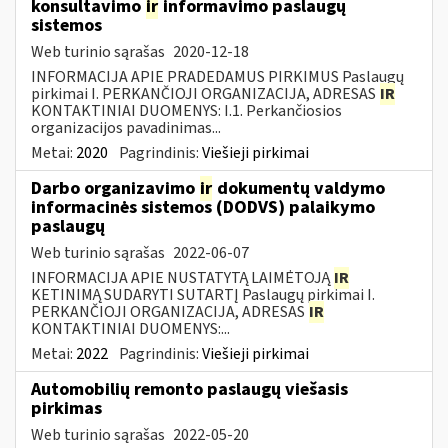
konsultavimo
ir
informavimo paslaugų
sistemos
Web turinio sąrašas
2020-12-18
INFORMACIJA APIE PRADEDAMUS PIRKIMUS Paslaugų
pirkimai I. PERKANČIOJI ORGANIZACIJA, ADRESAS
IR
KONTAKTINIAI DUOMENYS: I.1. Perkančiosios
organizacijos pavadinimas...
Metai:
2020
Pagrindinis:
Viešieji pirkimai
Darbo organizavimo
ir
dokumentų valdymo
informacinės sistemos (DODVS) palaikymo
paslaugų
Web turinio sąrašas
2022-06-07
INFORMACIJA APIE NUSTATYTĄ LAIMĖTOJĄ
IR
KETINIMĄ SUDARYTI SUTARTĮ Paslaugų pirkimai I.
PERKANČIOJI ORGANIZACIJA, ADRESAS
IR
KONTAKTINIAI DUOMENYS:...
Metai:
2022
Pagrindinis:
Viešieji pirkimai
Automobilių remonto paslaugų viešasis
pirkimas
Web turinio sąrašas
2022-05-20