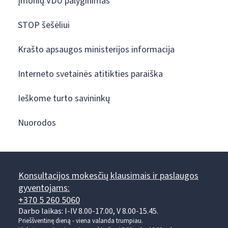
Įmonių VDU palyginimas
STOP šešėliui
Krašto apsaugos ministerijos informacija
Interneto svetainės atitikties paraiška
Ieškome turto savininkų
Nuorodos
Konsultacijos mokesčių klausimais ir paslaugos
gyventojams:
+370 5 260 5060
Darbo laikas: I-IV 8.00-17.00, V 8.00-15.45.
Prieššventinę dieną - viena valanda trumpiau.