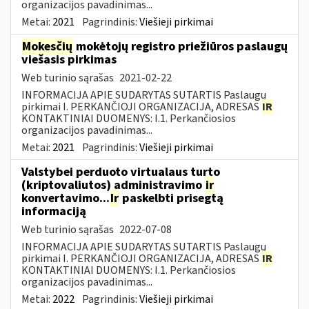
organizacijos pavadinimas...
Metai:
2021
Pagrindinis:
Viešieji pirkimai
Mokesčių
mokėtojų registro priežiūros paslaugų
viešasis pirkimas
Web turinio sąrašas
2021-02-22
INFORMACIJA APIE SUDARYTAS SUTARTIS Paslaugų
pirkimai I. PERKANČIOJI ORGANIZACIJA, ADRESAS
IR
KONTAKTINIAI DUOMENYS: I.1. Perkančiosios
organizacijos pavadinimas...
Metai:
2021
Pagrindinis:
Viešieji pirkimai
Valstybei perduoto virtualaus turto
(kriptovaliutos) administravimo
ir
konvertavimo...
Ir
paskelbti prisegtą
informaciją
Web turinio sąrašas
2022-07-08
INFORMACIJA APIE SUDARYTAS SUTARTIS Paslaugų
pirkimai I. PERKANČIOJI ORGANIZACIJA, ADRESAS
IR
KONTAKTINIAI DUOMENYS: I.1. Perkančiosios
organizacijos pavadinimas...
Metai:
2022
Pagrindinis:
Viešieji pirkimai