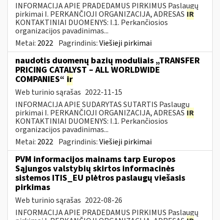
INFORMACIJA APIE PRADEDAMUS PIRKIMUS Paslaugų
pirkimai I. PERKANČIOJI ORGANIZACIJA, ADRESAS
IR
KONTAKTINIAI DUOMENYS: I.1. Perkančiosios
organizacijos pavadinimas...
Metai:
2022
Pagrindinis:
Viešieji pirkimai
naudotis duomenų bazių moduliais „TRANSFER
PRICING CATALYST – ALL WORLDWIDE
COMPANIES“
ir
Web turinio sąrašas
2022-11-15
INFORMACIJA APIE SUDARYTAS SUTARTIS Paslaugų
pirkimai I. PERKANČIOJI ORGANIZACIJA, ADRESAS
IR
KONTAKTINIAI DUOMENYS: I.1. Perkančiosios
organizacijos pavadinimas...
Metai:
2022
Pagrindinis:
Viešieji pirkimai
PVM informacijos mainams tarp Europos
Sąjungos valstybių skirtos informacinės
sistemos ITIS_EU plėtros paslaugų viešasis
pirkimas
Web turinio sąrašas
2022-08-26
INFORMACIJA APIE PRADEDAMUS PIRKIMUS Paslaugų