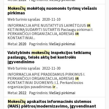
Mokesčių
mokėtojų nuomonės tyrimų viešasis
pirkimas
Web turinio sąrašas
2020-11-10
INFORMACIJA APIE NUSTATYTUS LAIMĖTOJUS
IR
KETINIMĄ SUDARYTI SUTARTIS Paslaugų pirkimai I.
PERKANČIOJI ORGANIZACIJA, ADRESAS
IR
KONTAKTINIAI...
Metai:
2020
Pagrindinis:
Viešieji pirkimai
Valstybinės
mokesčių
inspekcijos teikiamų
paslaugų, teisės aktų bei kontrolės
įgyvendinimo
Web turinio sąrašas
2022-11-30
INFORMACIJA APIE PRADEDAMUS PIRKIMUS I.
PERKANČIOJI ORGANIZACIJA, ADRESAS
IR
KONTAKTINIAI DUOMENYS: I.1. Perkančiosios
organizacijos pavadinimas
ir
...
Metai:
2022
Pagrindinis:
Viešieji pirkimai
Mokesčių
apskaitos informacinės sistemos
(MAIS) plėtros/modernizavimo, įgyvendinant