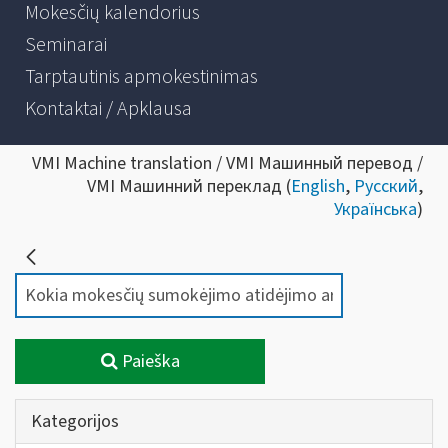
Mokesčių kalendorius
Seminarai
Tarptautinis apmokestinimas
Kontaktai / Apklausa
VMI Machine translation / VMI Машинный перевод /
VMI Машинний переклад (
English
,
Русский
,
Українська
)
Paieška
Kategorijos