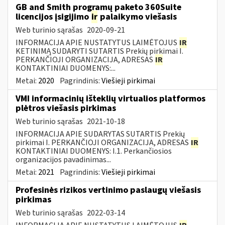
GB and Smith programų paketo 360Suite
licencijos įsigijimo
ir
palaikymo viešasis
Web turinio sąrašas
2020-09-21
INFORMACIJA APIE NUSTATYTUS LAIMĖTOJUS
IR
KETINIMĄ SUDARYTI SUTARTIS Prekių pirkimai I.
PERKANČIOJI ORGANIZACIJA, ADRESAS
IR
KONTAKTINIAI DUOMENYS:...
Metai:
2020
Pagrindinis:
Viešieji pirkimai
VMI informacinių išteklių virtualios platformos
plėtros viešasis pirkimas
Web turinio sąrašas
2021-10-18
INFORMACIJA APIE SUDARYTAS SUTARTIS Prekių
pirkimai I. PERKANČIOJI ORGANIZACIJA, ADRESAS
IR
KONTAKTINIAI DUOMENYS: I.1. Perkančiosios
organizacijos pavadinimas...
Metai:
2021
Pagrindinis:
Viešieji pirkimai
Profesinės rizikos vertinimo paslaugų viešasis
pirkimas
Web turinio sąrašas
2022-03-14