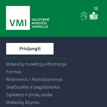
Prisijungti
Mokesčių mokėtojų informacija
Formos
Rinkmenos / Atviri duomenys
Skaičiuoklės ir pagalbininkai
Sąskaitos ir įmokų kodai
Mokesčių žinynas