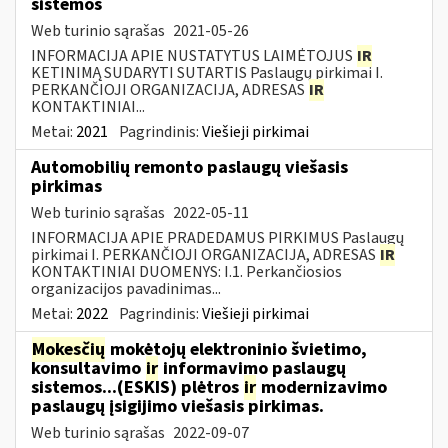
sistemos
Web turinio sąrašas
2021-05-26
INFORMACIJA APIE NUSTATYTUS LAIMĖTOJUS
IR
KETINIMĄ SUDARYTI SUTARTIS Paslaugų pirkimai I.
PERKANČIOJI ORGANIZACIJA, ADRESAS
IR
KONTAKTINIAI...
Metai:
2021
Pagrindinis:
Viešieji pirkimai
Automobilių remonto paslaugų viešasis
pirkimas
Web turinio sąrašas
2022-05-11
INFORMACIJA APIE PRADEDAMUS PIRKIMUS Paslaugų
pirkimai I. PERKANČIOJI ORGANIZACIJA, ADRESAS
IR
KONTAKTINIAI DUOMENYS: I.1. Perkančiosios
organizacijos pavadinimas...
Metai:
2022
Pagrindinis:
Viešieji pirkimai
Mokesčių
mokėtojų elektroninio švietimo,
konsultavimo
ir
informavimo paslaugų
sistemos...(ESKIS) plėtros
ir
modernizavimo
paslaugų įsigijimo viešasis pirkimas.
Web turinio sąrašas
2022-09-07