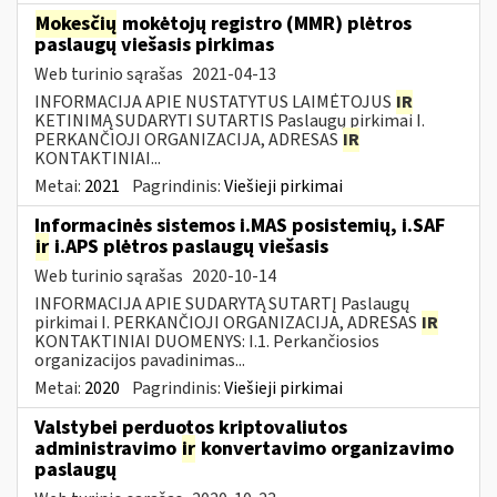
Mokesčių
mokėtojų registro (MMR) plėtros
paslaugų viešasis pirkimas
Web turinio sąrašas
2021-04-13
INFORMACIJA APIE NUSTATYTUS LAIMĖTOJUS
IR
KETINIMĄ SUDARYTI SUTARTIS Paslaugų pirkimai I.
PERKANČIOJI ORGANIZACIJA, ADRESAS
IR
KONTAKTINIAI...
Metai:
2021
Pagrindinis:
Viešieji pirkimai
Informacinės sistemos i.MAS posistemių, i.SAF
ir
i.APS plėtros paslaugų viešasis
Web turinio sąrašas
2020-10-14
INFORMACIJA APIE SUDARYTĄ SUTARTĮ Paslaugų
pirkimai I. PERKANČIOJI ORGANIZACIJA, ADRESAS
IR
KONTAKTINIAI DUOMENYS: I.1. Perkančiosios
organizacijos pavadinimas...
Metai:
2020
Pagrindinis:
Viešieji pirkimai
Valstybei perduotos kriptovaliutos
administravimo
ir
konvertavimo organizavimo
paslaugų