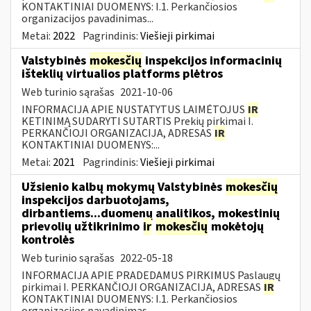
KONTAKTINIAI DUOMENYS: I.1. Perkančiosios
organizacijos pavadinimas...
Metai:
2022
Pagrindinis:
Viešieji pirkimai
Valstybinės
mokesčių
inspekcijos informacinių
išteklių virtualios platforms plėtros
Web turinio sąrašas
2021-10-06
INFORMACIJA APIE NUSTATYTUS LAIMĖTOJUS
IR
KETINIMĄ SUDARYTI SUTARTIS Prekių pirkimai I.
PERKANČIOJI ORGANIZACIJA, ADRESAS
IR
KONTAKTINIAI DUOMENYS:...
Metai:
2021
Pagrindinis:
Viešieji pirkimai
Užsienio kalbų mokymų Valstybinės
mokesčių
inspekcijos darbuotojams,
dirbantiems...duomenų analitikos, mokestinių
prievolių užtikrinimo
ir
mokesčių
mokėtojų
kontrolės
Web turinio sąrašas
2022-05-18
INFORMACIJA APIE PRADEDAMUS PIRKIMUS Paslaugų
pirkimai I. PERKANČIOJI ORGANIZACIJA, ADRESAS
IR
KONTAKTINIAI DUOMENYS: I.1. Perkančiosios
organizacijos pavadinimas...