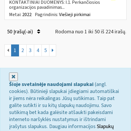
KONTAKTINIAI DUOMENYS: I.1. Perkančiosios
organizacijos pavadinimas...
Metai:
2022
Pagrindinis:
Viešieji pirkimai
50 Įrašų(-ai)
Rodoma nuo 1 iki 50 iš 224 irašų.
1
2
3
4
5
Uždaryti
Šioje svetainėje naudojami slapukai
(angl.
cookies). Būtinieji slapukai įdiegiami automatiškai
ir jiems nėra reikalingas Jūsų sutikimas. Taip pat
galite sutikti ir su kitų slapukų naudojimu. Savo
sutikimą bet kada galėsite atšaukti pakeisdami
interneto naršyklės nustatymus ir ištrindami
įrašytus slapukus. Daugiau informacijos
Slapukų