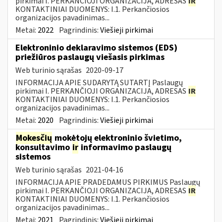
pirkimai I. PERKANČIOJI ORGANIZACIJA, ADRESAS
IR
KONTAKTINIAI DUOMENYS: I.1. Perkančiosios
organizacijos pavadinimas...
Metai:
2022
Pagrindinis:
Viešieji pirkimai
Elektroninio deklaravimo sistemos (EDS)
priežiūros paslaugų viešasis pirkimas
Web turinio sąrašas
2020-09-17
INFORMACIJA APIE SUDARYTĄ SUTARTĮ Paslaugų
pirkimai I. PERKANČIOJI ORGANIZACIJA, ADRESAS
IR
KONTAKTINIAI DUOMENYS: I.1. Perkančiosios
organizacijos pavadinimas...
Metai:
2020
Pagrindinis:
Viešieji pirkimai
Mokesčių
mokėtojų elektroninio švietimo,
konsultavimo
ir
informavimo paslaugų
sistemos
Web turinio sąrašas
2021-04-16
INFORMACIJA APIE PRADEDAMUS PIRKIMUS Paslaugų
pirkimai I. PERKANČIOJI ORGANIZACIJA, ADRESAS
IR
KONTAKTINIAI DUOMENYS: I.1. Perkančiosios
organizacijos pavadinimas...
Metai:
2021
Pagrindinis:
Viešieji pirkimai