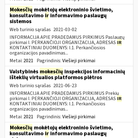
Mokesčių
mokėtojų elektroninio švietimo,
konsultavimo
ir
informavimo paslaugų
sistemos
Web turinio sąrašas
2021-03-02
INFORMACIJA APIE PRADEDAMUS PIRKIMUS Paslaugų
pirkimai I. PERKANČIOJI ORGANIZACIJA, ADRESAS
IR
KONTAKTINIAI DUOMENYS: I.1. Perkančiosios
organizacijos pavadinimas...
Metai:
2021
Pagrindinis:
Viešieji pirkimai
Valstybinės
mokesčių
inspekcijos informacinių
išteklių virtualios platformos plėtros
Web turinio sąrašas
2021-06-23
INFORMACIJA APIE PRADEDAMUS PIRKIMUS Prekių
pirkimai I. PERKANČIOJI ORGANIZACIJA, ADRESAS
IR
KONTAKTINIAI DUOMENYS: I.1. Perkančiosios
organizacijos pavadinimas...
Metai:
2021
Pagrindinis:
Viešieji pirkimai
Mokesčių
mokėtojų elektroninio švietimo,
konsultavimo
ir
informavimo paslaugų