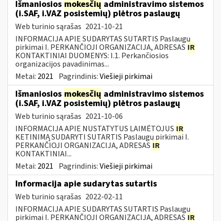
Išmaniosios
mokesčių
administravimo sistemos
(i.SAF, i.VAZ posistemių) plėtros paslaugų
Web turinio sąrašas
2021-10-21
INFORMACIJA APIE SUDARYTAS SUTARTIS Paslaugų
pirkimai I. PERKANČIOJI ORGANIZACIJA, ADRESAS
IR
KONTAKTINIAI DUOMENYS: I.1. Perkančiosios
organizacijos pavadinimas...
Metai:
2021
Pagrindinis:
Viešieji pirkimai
Išmaniosios
mokesčių
administravimo sistemos
(i.SAF, i.VAZ posistemių) plėtros paslaugų
Web turinio sąrašas
2021-10-06
INFORMACIJA APIE NUSTATYTUS LAIMĖTOJUS
IR
KETINIMĄ SUDARYTI SUTARTIS Paslaugų pirkimai I.
PERKANČIOJI ORGANIZACIJA, ADRESAS
IR
KONTAKTINIAI...
Metai:
2021
Pagrindinis:
Viešieji pirkimai
Informacija apie sudarytas sutartis
Web turinio sąrašas
2022-02-11
INFORMACIJA APIE SUDARYTAS SUTARTIS Paslaugų
pirkimai I. PERKANČIOJI ORGANIZACIJA, ADRESAS
IR