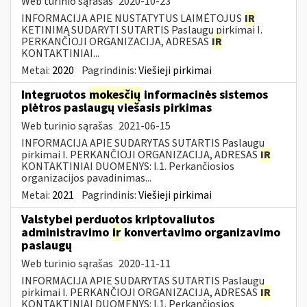
Web turinio sąrašas
2020-10-23
INFORMACIJA APIE NUSTATYTUS LAIMĖTOJUS
IR
KETINIMĄ SUDARYTI SUTARTIS Paslaugų pirkimai I.
PERKANČIOJI ORGANIZACIJA, ADRESAS
IR
KONTAKTINIAI...
Metai:
2020
Pagrindinis:
Viešieji pirkimai
Integruotos
mokesčių
informacinės sistemos
plėtros paslaugų viešasis pirkimas
Web turinio sąrašas
2021-06-15
INFORMACIJA APIE SUDARYTAS SUTARTIS Paslaugų
pirkimai I. PERKANČIOJI ORGANIZACIJA, ADRESAS
IR
KONTAKTINIAI DUOMENYS: I.1. Perkančiosios
organizacijos pavadinimas...
Metai:
2021
Pagrindinis:
Viešieji pirkimai
Valstybei perduotos kriptovaliutos
administravimo
ir
konvertavimo organizavimo
paslaugų
Web turinio sąrašas
2020-11-11
INFORMACIJA APIE SUDARYTAS SUTARTIS Paslaugų
pirkimai I. PERKANČIOJI ORGANIZACIJA, ADRESAS
IR
KONTAKTINIAI DUOMENYS: I.1. Perkančiosios