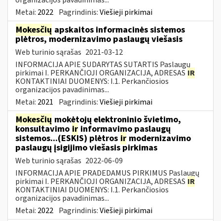
Metai:
2022
Pagrindinis:
Viešieji pirkimai
Mokesčių
apskaitos informacinės sistemos
plėtros, modernizavimo paslaugų viešasis
Web turinio sąrašas
2021-03-12
INFORMACIJA APIE SUDARYTAS SUTARTIS Paslaugų
pirkimai I. PERKANČIOJI ORGANIZACIJA, ADRESAS
IR
KONTAKTINIAI DUOMENYS: I.1. Perkančiosios
organizacijos pavadinimas...
Metai:
2021
Pagrindinis:
Viešieji pirkimai
Mokesčių
mokėtojų elektroninio švietimo,
konsultavimo
ir
informavimo paslaugų
sistemos...(ESKIS) plėtros
ir
modernizavimo
paslaugų įsigijimo viešasis pirkimas
Web turinio sąrašas
2022-06-09
INFORMACIJA APIE PRADEDAMUS PIRKIMUS Paslaugų
pirkimai I. PERKANČIOJI ORGANIZACIJA, ADRESAS
IR
KONTAKTINIAI DUOMENYS: I.1. Perkančiosios
organizacijos pavadinimas...
Metai:
2022
Pagrindinis:
Viešieji pirkimai