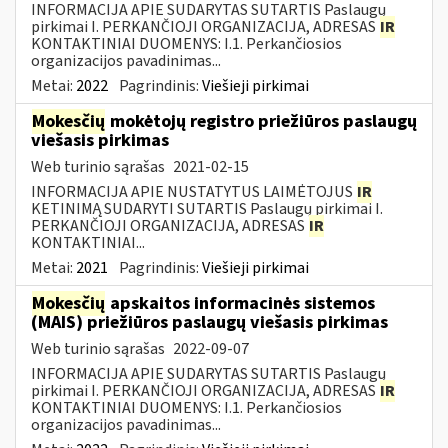
INFORMACIJA APIE SUDARYTAS SUTARTIS Paslaugų
pirkimai I. PERKANČIOJI ORGANIZACIJA, ADRESAS
IR
KONTAKTINIAI DUOMENYS: I.1. Perkančiosios
organizacijos pavadinimas...
Metai:
2022
Pagrindinis:
Viešieji pirkimai
Mokesčių
mokėtojų registro priežiūros paslaugų
viešasis pirkimas
Web turinio sąrašas
2021-02-15
INFORMACIJA APIE NUSTATYTUS LAIMĖTOJUS
IR
KETINIMĄ SUDARYTI SUTARTIS Paslaugų pirkimai I.
PERKANČIOJI ORGANIZACIJA, ADRESAS
IR
KONTAKTINIAI...
Metai:
2021
Pagrindinis:
Viešieji pirkimai
Mokesčių
apskaitos informacinės sistemos
(MAIS) priežiūros paslaugų viešasis pirkimas
Web turinio sąrašas
2022-09-07
INFORMACIJA APIE SUDARYTAS SUTARTIS Paslaugų
pirkimai I. PERKANČIOJI ORGANIZACIJA, ADRESAS
IR
KONTAKTINIAI DUOMENYS: I.1. Perkančiosios
organizacijos pavadinimas...