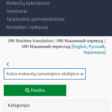
Mokesčių kalendorius
Seminarai
Tarptautinis apmokestinimas
Kontaktai / Apklausa
VMI Machine translation / VMI Машинный перевод /
VMI Машинний переклад (
English
,
Русский
,
Українська
)
Paieška
Kategorijos