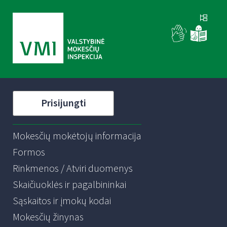
Prisijungti
Mokesčių mokėtojų informacija
Formos
Rinkmenos / Atviri duomenys
Skaičiuoklės ir pagalbininkai
Sąskaitos ir įmokų kodai
Mokesčių žinynas