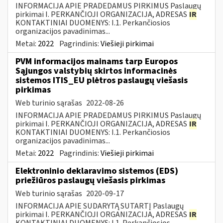
INFORMACIJA APIE PRADEDAMUS PIRKIMUS Paslaugų
pirkimai I. PERKANČIOJI ORGANIZACIJA, ADRESAS
IR
KONTAKTINIAI DUOMENYS: I.1. Perkančiosios
organizacijos pavadinimas...
Metai:
2022
Pagrindinis:
Viešieji pirkimai
PVM informacijos mainams tarp Europos
Sąjungos valstybių skirtos informacinės
sistemos ITIS_EU plėtros paslaugų viešasis
pirkimas
Web turinio sąrašas
2022-08-26
INFORMACIJA APIE PRADEDAMUS PIRKIMUS Paslaugų
pirkimai I. PERKANČIOJI ORGANIZACIJA, ADRESAS
IR
KONTAKTINIAI DUOMENYS: I.1. Perkančiosios
organizacijos pavadinimas...
Metai:
2022
Pagrindinis:
Viešieji pirkimai
Elektroninio deklaravimo sistemos (EDS)
priežiūros paslaugų viešasis pirkimas
Web turinio sąrašas
2020-09-17
INFORMACIJA APIE SUDARYTĄ SUTARTĮ Paslaugų
pirkimai I. PERKANČIOJI ORGANIZACIJA, ADRESAS
IR
KONTAKTINIAI DUOMENYS: I.1. Perkančiosios