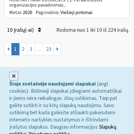
organizacijos pavadinimas...
Metai:
2020
Pagrindinis:
Viešieji pirkimai
10 Įrašų(-ai)
Rodoma nuo 1 iki 10 iš 224 irašų.
1
2
3
...
23
Uždaryti
Šioje svetainėje naudojami slapukai
(angl.
cookies). Būtinieji slapukai įdiegiami automatiškai
ir jiems nėra reikalingas Jūsų sutikimas. Taip pat
galite sutikti ir su kitų slapukų naudojimu. Savo
sutikimą bet kada galėsite atšaukti pakeisdami
interneto naršyklės nustatymus ir ištrindami
įrašytus slapukus. Daugiau informacijos
Slapukų