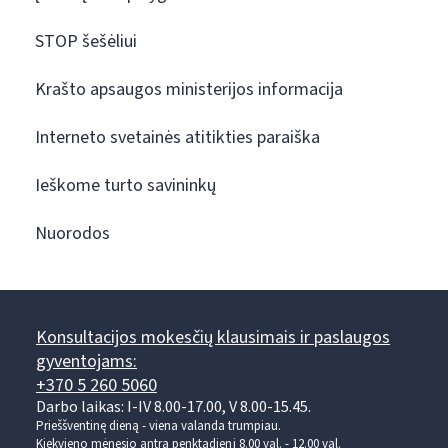
STOP šešėliui
Krašto apsaugos ministerijos informacija
Interneto svetainės atitikties paraiška
Ieškome turto savininkų
Nuorodos
Konsultacijos mokesčių klausimais ir paslaugos
gyventojams:
+370 5 260 5060
Darbo laikas: I-IV 8.00-17.00, V 8.00-15.45.
Prieššventinę dieną - viena valanda trumpiau.
Kiekvieno mėnesio antrą penktadienį 8.00 val. - 12.00 val.