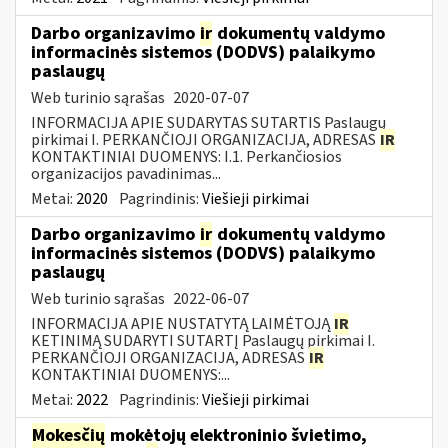
Darbo organizavimo
ir
dokumentų valdymo
informacinės sistemos (DODVS) palaikymo
paslaugų
Web turinio sąrašas
2020-07-07
INFORMACIJA APIE SUDARYTAS SUTARTIS Paslaugų
pirkimai I. PERKANČIOJI ORGANIZACIJA, ADRESAS
IR
KONTAKTINIAI DUOMENYS: I.1. Perkančiosios
organizacijos pavadinimas...
Metai:
2020
Pagrindinis:
Viešieji pirkimai
Darbo organizavimo
ir
dokumentų valdymo
informacinės sistemos (DODVS) palaikymo
paslaugų
Web turinio sąrašas
2022-06-07
INFORMACIJA APIE NUSTATYTĄ LAIMĖTOJĄ
IR
KETINIMĄ SUDARYTI SUTARTĮ Paslaugų pirkimai I.
PERKANČIOJI ORGANIZACIJA, ADRESAS
IR
KONTAKTINIAI DUOMENYS:...
Metai:
2022
Pagrindinis:
Viešieji pirkimai
Mokesčių
mokėtojų elektroninio švietimo,