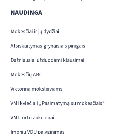
NAUDINGA
Mokesčiai ir jų dydžiai
Atsiskaitymas grynaisiais pinigais
Dažniausiai užduodami klausimai
Mokesčių ABC
Viktorina moksleiviams
VMI kviečia į „Pasimatymą su mokesčiais“
VMI turto aukcionai
Įmonių VDU palyginimas