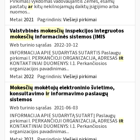
Pirkimas) vykdomas vadovaujantis Žemės, esamų
pastatų
ar
kitų nekilnojamųjų daiktų įsigijimo arba
nuomos...
Metai:
2021
Pagrindinis:
Viešieji pirkimai
Valstybinės
mokesčių
inspekcijos integruotos
mokesčių
informacinės sistemos (IMIS
Web turinio sąrašas
2022-10-12
INFORMACIJA APIE SUDARYTAS SUTARTIS Paslaugų
pirkimai I. PERKANČIOJI ORGANIZACIJA, ADRESAS
IR
KONTAKTINIAI DUOMENYS: I.1. Perkančiosios
organizacijos pavadinimas...
Metai:
2022
Pagrindinis:
Viešieji pirkimai
Mokesčių
mokėtojų elektroninio švietimo,
konsultavimo
ir
informavimo paslaugų
sistemos
Web turinio sąrašas
2021-06-03
INFORMACIJA APIE SUDARYTĄ SUTARTĮ Paslaugų
pirkimai I. PERKANČIOJI ORGANIZACIJA, ADRESAS
IR
KONTAKTINIAI DUOMENYS: I.1. Perkančiosios
organizacijos pavadinimas...
Metai:
2021
Pagrindinis:
Viešieji pirkimai