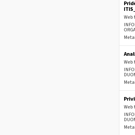
Prid
ITIS
Web t
INFO
ORGA
Metai
Anal
Web t
INFO
DUOME
Metai
Priv
Web t
INFO
DUOME
Metai