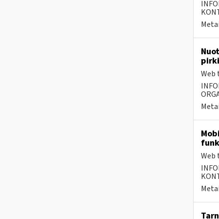
INFO
KONTA
Metai
Nuot
pirk
Web t
INFO
ORGA
Metai
Mobi
funk
Web t
INFO
KONTA
Metai
Tarn