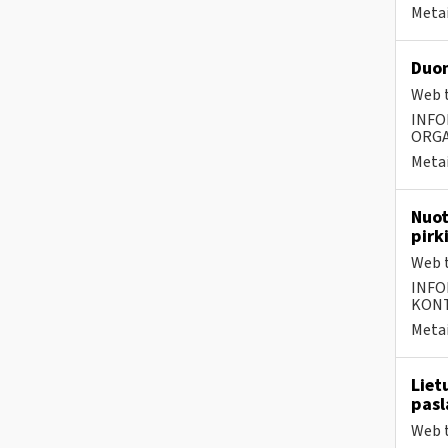
Metai
Duom
Web t
INFO
ORGA
Metai
Nuot
pirk
Web t
INFO
KONTA
Metai
Liet
pasl
Web t