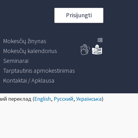
Prisijungti
Mokesčių žinynas
Mokesčių kalendorius
Seminarai
Tarptautinis apmokestinimas
Kontaktai / Apklausa
ний переклад (
English
,
Русский
,
Українська
)