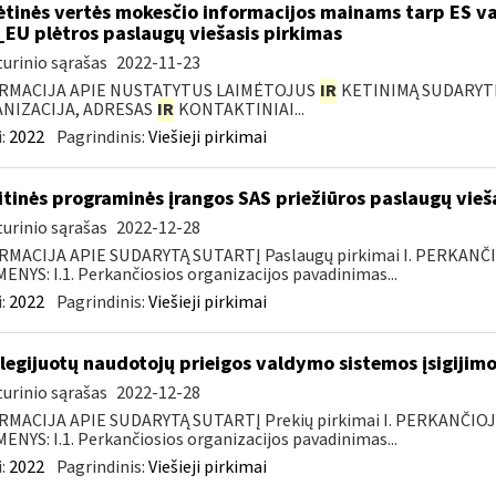
ėtinės vertės mokesčio informacijos mainams tarp ES va
_EU plėtros paslaugų viešasis pirkimas
urinio sąrašas
2022-11-23
RMACIJA APIE NUSTATYTUS LAIMĖTOJUS
IR
KETINIMĄ SUDARYTI 
NIZACIJA, ADRESAS
IR
KONTAKTINIAI...
:
2022
Pagrindinis:
Viešieji pirkimai
itinės programinės įrangos SAS priežiūros paslaugų vieš
urinio sąrašas
2022-12-28
RMACIJA APIE SUDARYTĄ SUTARTĮ Paslaugų pirkimai I. PERKANČ
NYS: I.1. Perkančiosios organizacijos pavadinimas...
:
2022
Pagrindinis:
Viešieji pirkimai
ilegijuotų naudotojų prieigos valdymo sistemos įsigijimo
urinio sąrašas
2022-12-28
RMACIJA APIE SUDARYTĄ SUTARTĮ Prekių pirkimai I. PERKANČIO
NYS: I.1. Perkančiosios organizacijos pavadinimas...
:
2022
Pagrindinis:
Viešieji pirkimai