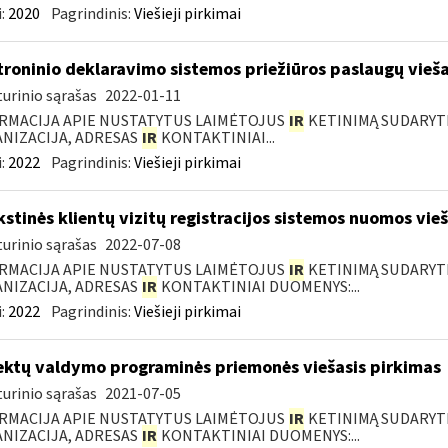
:
2020
Pagrindinis:
Viešieji pirkimai
troninio deklaravimo sistemos priežiūros paslaugų vieša
urinio sąrašas
2022-01-11
RMACIJA APIE NUSTATYTUS LAIMĖTOJUS
IR
KETINIMĄ SUDARYTI 
NIZACIJA, ADRESAS
IR
KONTAKTINIAI...
:
2022
Pagrindinis:
Viešieji pirkimai
kstinės klientų vizitų registracijos sistemos nuomos vie
urinio sąrašas
2022-07-08
RMACIJA APIE NUSTATYTUS LAIMĖTOJUS
IR
KETINIMĄ SUDARYTI 
NIZACIJA, ADRESAS
IR
KONTAKTINIAI DUOMENYS:...
:
2022
Pagrindinis:
Viešieji pirkimai
ektų valdymo programinės priemonės viešasis pirkimas
urinio sąrašas
2021-07-05
RMACIJA APIE NUSTATYTUS LAIMĖTOJUS
IR
KETINIMĄ SUDARYTI 
NIZACIJA, ADRESAS
IR
KONTAKTINIAI DUOMENYS:...