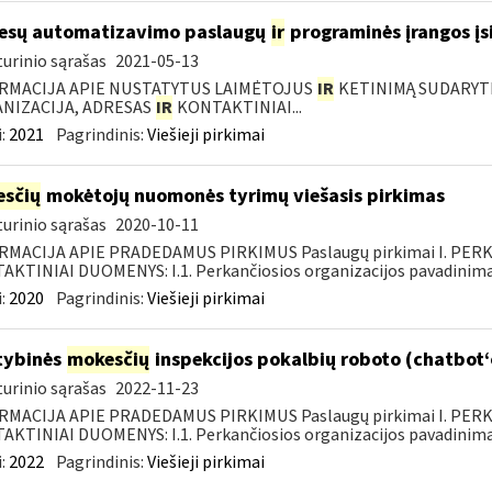
esų automatizavimo paslaugų
ir
programinės įrangos įsi
urinio sąrašas
2021-05-13
RMACIJA APIE NUSTATYTUS LAIMĖTOJUS
IR
KETINIMĄ SUDARYTI 
NIZACIJA, ADRESAS
IR
KONTAKTINIAI...
:
2021
Pagrindinis:
Viešieji pirkimai
sčių
mokėtojų nuomonės tyrimų viešasis pirkimas
urinio sąrašas
2020-10-11
RMACIJA APIE PRADEDAMUS PIRKIMUS Paslaugų pirkimai I. PER
KTINIAI DUOMENYS: I.1. Perkančiosios organizacijos pavadinimas
:
2020
Pagrindinis:
Viešieji pirkimai
tybinės
mokesčių
inspekcijos pokalbių roboto (chatbot
urinio sąrašas
2022-11-23
RMACIJA APIE PRADEDAMUS PIRKIMUS Paslaugų pirkimai I. PER
KTINIAI DUOMENYS: I.1. Perkančiosios organizacijos pavadinimas
:
2022
Pagrindinis:
Viešieji pirkimai