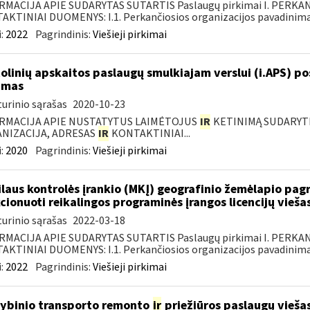
RMACIJA APIE SUDARYTAS SUTARTIS Paslaugų pirkimai I. PERK
KTINIAI DUOMENYS: I.1. Perkančiosios organizacijos pavadinimas
:
2022
Pagrindinis:
Viešieji pirkimai
olinių apskaitos paslaugų smulkiajam verslui (i.APS) po
imas
urinio sąrašas
2020-10-23
RMACIJA APIE NUSTATYTUS LAIMĖTOJUS
IR
KETINIMĄ SUDARYTI 
NIZACIJA, ADRESAS
IR
KONTAKTINIAI...
:
2020
Pagrindinis:
Viešieji pirkimai
laus kontrolės įrankio (MKĮ) geografinio žemėlapio pag
cionuoti reikalingos programinės įrangos licencijų vieša
urinio sąrašas
2022-03-18
RMACIJA APIE SUDARYTAS SUTARTIS Paslaugų pirkimai I. PERK
KTINIAI DUOMENYS: I.1. Perkančiosios organizacijos pavadinimas
:
2022
Pagrindinis:
Viešieji pirkimai
ybinio transporto remonto
ir
priežiūros paslaugų viešas