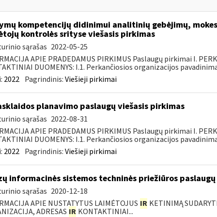
mų kompetencijų didinimui analitinių gebėjimų, mokest
tojų kontrolės srityse viešasis pirkimas
urinio sąrašas
2022-05-25
RMACIJA APIE PRADEDAMUS PIRKIMUS Paslaugų pirkimai I. PER
KTINIAI DUOMENYS: I.1. Perkančiosios organizacijos pavadinimas
:
2022
Pagrindinis:
Viešieji pirkimai
asklaidos planavimo paslaugų viešasis pirkimas
urinio sąrašas
2022-08-31
RMACIJA APIE PRADEDAMUS PIRKIMUS Paslaugų pirkimai I. PER
KTINIAI DUOMENYS: I.1. Perkančiosios organizacijos pavadinimas
:
2022
Pagrindinis:
Viešieji pirkimai
zų informacinės sistemos techninės priežiūros paslaugų 
urinio sąrašas
2020-12-18
RMACIJA APIE NUSTATYTUS LAIMĖTOJUS
IR
KETINIMĄ SUDARYTI 
NIZACIJA, ADRESAS
IR
KONTAKTINIAI...