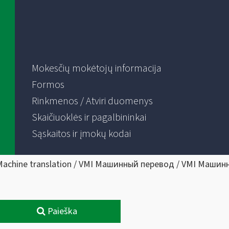
Mokesčių mokėtojų informacija
Formos
Rinkmenos / Atviri duomenys
Skaičiuoklės ir pagalbininkai
Sąskaitos ir įmokų kodai
Machine translation / VMI Машинный перевод / VMI Машин
Paieška