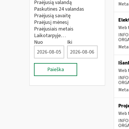
Praėjusią valandą
Metai
Paskutines 24 valandas
Praėjusią savaitę
Elek
Praėjusį mėnesį
Web t
Praėjusiais metais
INFO
Laikotarpyje…
ORGA
Nuo
Iki
Metai
Išan
Paieška
Web t
INFO
ORGA
Metai
Proj
Web t
INFO
ORGA