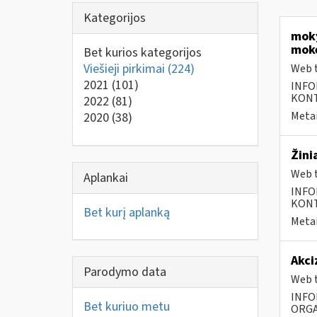
Kategorijos
moky
mokė
Bet kurios kategorijos
Viešieji pirkimai
(224)
Web t
2021
(101)
INFO
KONTA
2022
(81)
Metai
2020
(38)
Žini
Web t
Aplankai
INFO
KONTA
Bet kurį aplanką
Metai
Akci
Parodymo data
Web t
INFO
Bet kuriuo metu
ORGA