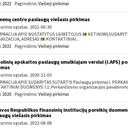
:
2021
Pagrindinis:
Viešieji pirkimai
enų centro paslaugų viešasis pirkimas
urinio sąrašas
2021-06-30
RMACIJA APIE NUSTATYTUS LAIMĖTOJUS
IR
KETINIMĄ SUDARYTI 
NIZACIJA, ADRESAS
IR
KONTAKTINIAI...
:
2021
Pagrindinis:
Viešieji pirkimai
olinių apskaitos paslaugų smulkiajam verslui (i.APS) po
imas
urinio sąrašas
2020-11-03
RMACIJA APIE SUDARYTAS SUTARTIS Paslaugų pirkimai I. PERK
KTINIAI DUOMENYS: I.1. Perkančiosios organizacijos pavadinimas
:
2020
Pagrindinis:
Viešieji pirkimai
uvos Respublikos finansinių institucijų poreikių duomen
augų viešasis pirkimas
urinio sąrašas
2022-08-08