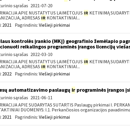
urinio sąrašas
2021-07-20
RMACIJA APIE NUSTATYTUS LAIMĖTOJUS
IR
KETINIMĄ SUDARYTI 
NIZACIJA, ADRESAS
IR
KONTAKTINIAI...
:
2021
Pagrindinis:
Viešieji pirkimai
laus kontrolės įrankio (MKĮ) geografinio žemėlapio pag
cionuoti reikalingos programinės įrangos licencijų vieša
urinio sąrašas
2022-03-10
RMACIJA APIE NUSTATYTUS LAIMĖTOJUS
IR
KETINIMĄ SUDARYTI 
NIZACIJA, ADRESAS
IR
KONTAKTINIAI...
:
2022
Pagrindinis:
Viešieji pirkimai
esų automatizavimo paslaugų
ir
programinės įrangos įsi
urinio sąrašas
2021-06-11
RMACIJA APIE SUDARYTAS SUTARTIS Paslaugų pirkimai I. PERK
KTINIAI DUOMENYS: I.1. Perkančiosios organizacijos pavadinimas
:
2021
Pagrindinis:
Viešieji pirkimai