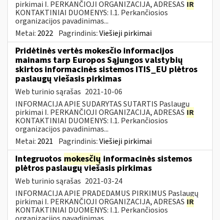
pirkimai I. PERKANČIOJI ORGANIZACIJA, ADRESAS
IR
KONTAKTINIAI DUOMENYS: I.1. Perkančiosios
organizacijos pavadinimas...
Metai:
2022
Pagrindinis:
Viešieji pirkimai
Pridėtinės vertės mokesčio informacijos
mainams tarp Europos Sąjungos valstybių
skirtos informacinės sistemos ITIS_EU plėtros
paslaugų viešasis pirkimas
Web turinio sąrašas
2021-10-06
INFORMACIJA APIE SUDARYTAS SUTARTIS Paslaugų
pirkimai I. PERKANČIOJI ORGANIZACIJA, ADRESAS
IR
KONTAKTINIAI DUOMENYS: I.1. Perkančiosios
organizacijos pavadinimas...
Metai:
2021
Pagrindinis:
Viešieji pirkimai
Integruotos
mokesčių
informacinės sistemos
plėtros paslaugų viešasis pirkimas
Web turinio sąrašas
2021-03-24
INFORMACIJA APIE PRADEDAMUS PIRKIMUS Paslaugų
pirkimai I. PERKANČIOJI ORGANIZACIJA, ADRESAS
IR
KONTAKTINIAI DUOMENYS: I.1. Perkančiosios
organizacijos pavadinimas...