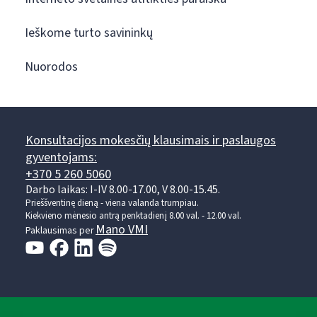
Ieškome turto savininkų
Nuorodos
Konsultacijos mokesčių klausimais ir paslaugos
gyventojams:
+370 5 260 5060
Darbo laikas: I-IV 8.00-17.00, V 8.00-15.45.
Prieššventinę dieną - viena valanda trumpiau.
Kiekvieno mėnesio antrą penktadienį 8.00 val. - 12.00 val.
Mano VMI
Paklausimas per