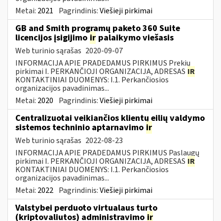
Metai:
2021
Pagrindinis:
Viešieji pirkimai
GB and Smith programų paketo 360 Suite
licencijos įsigijimo
ir
palaikymo viešasis
Web turinio sąrašas
2020-09-07
INFORMACIJA APIE PRADEDAMUS PIRKIMUS Prekių
pirkimai I. PERKANČIOJI ORGANIZACIJA, ADRESAS
IR
KONTAKTINIAI DUOMENYS: I.1. Perkančiosios
organizacijos pavadinimas...
Metai:
2020
Pagrindinis:
Viešieji pirkimai
Centralizuotai veikiančios klientų eilių valdymo
sistemos techninio aptarnavimo
ir
Web turinio sąrašas
2022-08-23
INFORMACIJA APIE PRADEDAMUS PIRKIMUS Paslaugų
pirkimai I. PERKANČIOJI ORGANIZACIJA, ADRESAS
IR
KONTAKTINIAI DUOMENYS: I.1. Perkančiosios
organizacijos pavadinimas...
Metai:
2022
Pagrindinis:
Viešieji pirkimai
Valstybei perduoto virtualaus turto
(kriptovaliutos) administravimo
ir