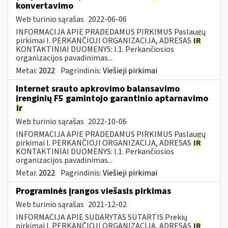
konvertavimo
Web turinio sąrašas
2022-06-06
INFORMACIJA APIE PRADEDAMUS PIRKIMUS Paslaugų
pirkimai I. PERKANČIOJI ORGANIZACIJA, ADRESAS
IR
KONTAKTINIAI DUOMENYS: I.1. Perkančiosios
organizacijos pavadinimas...
Metai:
2022
Pagrindinis:
Viešieji pirkimai
Internet srauto apkrovimo balansavimo
įrenginių F5 gamintojo garantinio aptarnavimo
ir
Web turinio sąrašas
2022-10-06
INFORMACIJA APIE PRADEDAMUS PIRKIMUS Paslaugų
pirkimai I. PERKANČIOJI ORGANIZACIJA, ADRESAS
IR
KONTAKTINIAI DUOMENYS: I.1. Perkančiosios
organizacijos pavadinimas...
Metai:
2022
Pagrindinis:
Viešieji pirkimai
Programinės įrangos viešasis pirkimas
Web turinio sąrašas
2021-12-02
INFORMACIJA APIE SUDARYTAS SUTARTIS Prekių
pirkimai I. PERKANČIOJI ORGANIZACIJA, ADRESAS
IR