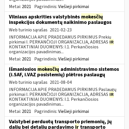
Metai:
2021
Pagrindinis:
Viešieji pirkimai
Vilniaus apskrities valstybinės
mokesčių
inspekcijos dokumentų naikinimo paslaugos
Web turinio sąrašas
2021-02-23
INFORMACIJA APIE PRADEDAMUS PIRKIMUS Prekių
pirkimai I. PERKANČIOJI ORGANIZACIJA, ADRESAS
IR
KONTAKTINIAI DUOMENYS: I.1. Perkančiosios
organizacijos pavadinimas...
Metai:
2021
Pagrindinis:
Viešieji pirkimai
Išmaniosios
mokesčių
administravimo sistemos
(i.SAF, i.VAZ posistemių) plėtros paslaugų
Web turinio sąrašas
2021-08-04
INFORMACIJA APIE PRADEDAMUS PIRKIMUS Paslaugų
pirkimai I. PERKANČIOJI ORGANIZACIJA, ADRESAS
IR
KONTAKTINIAI DUOMENYS: I.1. Perkančiosios
organizacijos pavadinimas...
Metai:
2021
Pagrindinis:
Viešieji pirkimai
Valstybei perduotų transporto priemonių, jų
dalių bei detalių pardavimo
ir
transporto