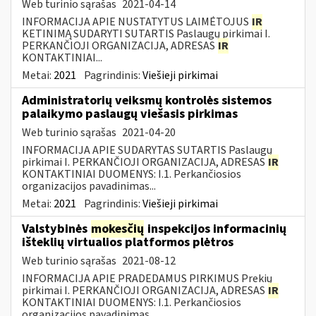
Web turinio sąrašas
2021-04-14
INFORMACIJA APIE NUSTATYTUS LAIMĖTOJUS
IR
KETINIMĄ SUDARYTI SUTARTIS Paslaugų pirkimai I.
PERKANČIOJI ORGANIZACIJA, ADRESAS
IR
KONTAKTINIAI...
Metai:
2021
Pagrindinis:
Viešieji pirkimai
Administratorių veiksmų kontrolės sistemos
palaikymo paslaugų viešasis pirkimas
Web turinio sąrašas
2021-04-20
INFORMACIJA APIE SUDARYTAS SUTARTIS Paslaugų
pirkimai I. PERKANČIOJI ORGANIZACIJA, ADRESAS
IR
KONTAKTINIAI DUOMENYS: I.1. Perkančiosios
organizacijos pavadinimas...
Metai:
2021
Pagrindinis:
Viešieji pirkimai
Valstybinės
mokesčių
inspekcijos informacinių
išteklių virtualios platformos plėtros
Web turinio sąrašas
2021-08-12
INFORMACIJA APIE PRADEDAMUS PIRKIMUS Prekių
pirkimai I. PERKANČIOJI ORGANIZACIJA, ADRESAS
IR
KONTAKTINIAI DUOMENYS: I.1. Perkančiosios
organizacijos pavadinimas...