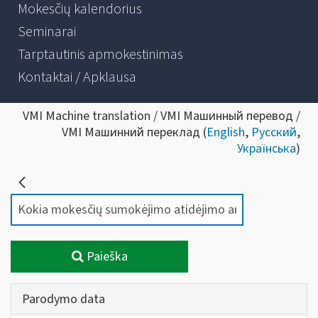
Mokesčių kalendorius
Seminarai
Tarptautinis apmokestinimas
Kontaktai / Apklausa
VMI Machine translation / VMI Машинный перевод /
VMI Машинний переклад (
English
,
Русский
,
Українська
)
Paieška
Parodymo data