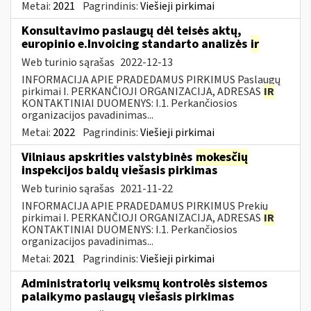
Metai:
2021
Pagrindinis:
Viešieji pirkimai
Konsultavimo paslaugų dėl teisės aktų,
europinio e.Invoicing standarto analizės
ir
Web turinio sąrašas
2022-12-13
INFORMACIJA APIE PRADEDAMUS PIRKIMUS Paslaugų
pirkimai I. PERKANČIOJI ORGANIZACIJA, ADRESAS
IR
KONTAKTINIAI DUOMENYS: I.1. Perkančiosios
organizacijos pavadinimas...
Metai:
2022
Pagrindinis:
Viešieji pirkimai
Vilniaus apskrities valstybinės
mokesčių
inspekcijos baldų viešasis pirkimas
Web turinio sąrašas
2021-11-22
INFORMACIJA APIE PRADEDAMUS PIRKIMUS Prekių
pirkimai I. PERKANČIOJI ORGANIZACIJA, ADRESAS
IR
KONTAKTINIAI DUOMENYS: I.1. Perkančiosios
organizacijos pavadinimas...
Metai:
2021
Pagrindinis:
Viešieji pirkimai
Administratorių veiksmų kontrolės sistemos
palaikymo paslaugų viešasis pirkimas