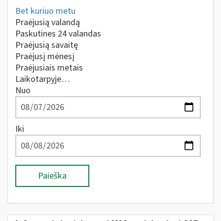
Bet kuriuo metu
Praėjusią valandą
Paskutines 24 valandas
Praėjusią savaitę
Praėjusį mėnesį
Praėjusiais metais
Laikotarpyje…
Nuo
Iki
Paieška