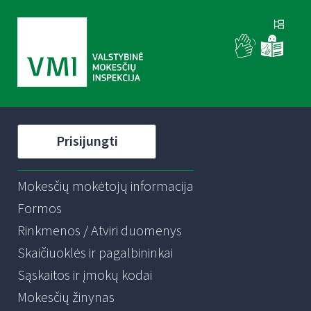
Prisijungti
Mokesčių mokėtojų informacija
Formos
Rinkmenos / Atviri duomenys
Skaičiuoklės ir pagalbininkai
Sąskaitos ir įmokų kodai
Mokesčių žinynas