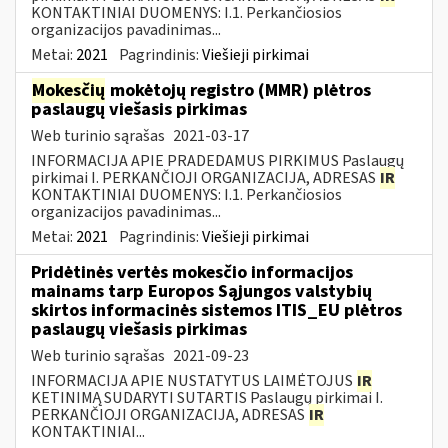
KONTAKTINIAI DUOMENYS: I.1. Perkančiosios
organizacijos pavadinimas...
Metai:
2021
Pagrindinis:
Viešieji pirkimai
Mokesčių
mokėtojų registro (MMR) plėtros
paslaugų viešasis pirkimas
Web turinio sąrašas
2021-03-17
INFORMACIJA APIE PRADEDAMUS PIRKIMUS Paslaugų
pirkimai I. PERKANČIOJI ORGANIZACIJA, ADRESAS
IR
KONTAKTINIAI DUOMENYS: I.1. Perkančiosios
organizacijos pavadinimas...
Metai:
2021
Pagrindinis:
Viešieji pirkimai
Pridėtinės vertės mokesčio informacijos
mainams tarp Europos Sąjungos valstybių
skirtos informacinės sistemos ITIS_EU plėtros
paslaugų viešasis pirkimas
Web turinio sąrašas
2021-09-23
INFORMACIJA APIE NUSTATYTUS LAIMĖTOJUS
IR
KETINIMĄ SUDARYTI SUTARTIS Paslaugų pirkimai I.
PERKANČIOJI ORGANIZACIJA, ADRESAS
IR
KONTAKTINIAI...