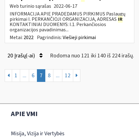
Web turinio sąrašas
2022-06-17
INFORMACIJA APIE PRADEDAMUS PIRKIMUS Paslaugų
pirkimai I. PERKANČIOJI ORGANIZACIJA, ADRESAS
IR
KONTAKTINIAI DUOMENYS: I.1. Perkančiosios
organizacijos pavadinimas...
Metai:
2022
Pagrindinis:
Viešieji pirkimai
20 Įrašų(-ai)
Rodoma nuo 121 iki 140 iš 224 irašų.
1
...
6
7
8
...
12
APIE VMI
Misija, Vizija ir Vertybės