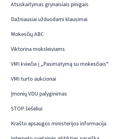
Atsiskaitymas grynaisiais pinigais
Dažniausiai užduodami klausimai
Mokesčių ABC
Viktorina moksleiviams
VMI kviečia į „Pasimatymą su mokesčiais“
VMI turto aukcionai
Įmonių VDU palyginimas
STOP šešėliui
Krašto apsaugos ministerijos informacija
Interneto svetainės atitikties paraiška