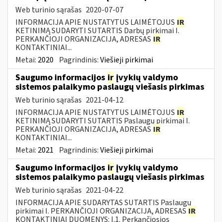
Web turinio sąrašas
2020-07-07
INFORMACIJA APIE NUSTATYTUS LAIMĖTOJUS
IR
KETINIMĄ SUDARYTI SUTARTIS Darbų pirkimai I.
PERKANČIOJI ORGANIZACIJA, ADRESAS
IR
KONTAKTINIAI...
Metai:
2020
Pagrindinis:
Viešieji pirkimai
Saugumo informacijos
ir
įvykių valdymo
sistemos palaikymo paslaugų viešasis pirkimas
Web turinio sąrašas
2021-04-12
INFORMACIJA APIE NUSTATYTUS LAIMĖTOJUS
IR
KETINIMĄ SUDARYTI SUTARTIS Paslaugų pirkimai I.
PERKANČIOJI ORGANIZACIJA, ADRESAS
IR
KONTAKTINIAI...
Metai:
2021
Pagrindinis:
Viešieji pirkimai
Saugumo informacijos
ir
įvykių valdymo
sistemos palaikymo paslaugų viešasis pirkimas
Web turinio sąrašas
2021-04-22
INFORMACIJA APIE SUDARYTAS SUTARTIS Paslaugų
pirkimai I. PERKANČIOJI ORGANIZACIJA, ADRESAS
IR
KONTAKTINIAI DUOMENYS: I.1. Perkančiosios