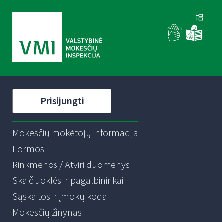
Prisijungti
Mokesčių mokėtojų informacija
Formos
Rinkmenos / Atviri duomenys
Skaičiuoklės ir pagalbininkai
Sąskaitos ir įmokų kodai
Mokesčių žinynas