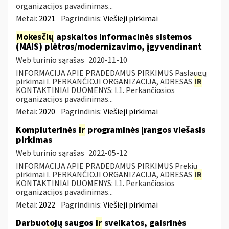
organizacijos pavadinimas...
Metai:
2021
Pagrindinis:
Viešieji pirkimai
Mokesčių
apskaitos informacinės sistemos
(MAIS) plėtros/modernizavimo, įgyvendinant
Web turinio sąrašas
2020-11-10
INFORMACIJA APIE PRADEDAMUS PIRKIMUS Paslaugų
pirkimai I. PERKANČIOJI ORGANIZACIJA, ADRESAS
IR
KONTAKTINIAI DUOMENYS: I.1. Perkančiosios
organizacijos pavadinimas...
Metai:
2020
Pagrindinis:
Viešieji pirkimai
Kompiuterinės
ir
programinės įrangos viešasis
pirkimas
Web turinio sąrašas
2022-05-12
INFORMACIJA APIE PRADEDAMUS PIRKIMUS Prekių
pirkimai I. PERKANČIOJI ORGANIZACIJA, ADRESAS
IR
KONTAKTINIAI DUOMENYS: I.1. Perkančiosios
organizacijos pavadinimas...
Metai:
2022
Pagrindinis:
Viešieji pirkimai
Darbuotojų saugos
ir
sveikatos, gaisrinės