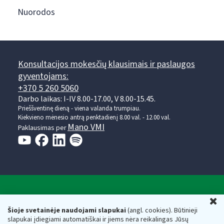
Nuorodos
Konsultacijos mokesčių klausimais ir paslaugos
gyventojams:
+370 5 260 5060
Darbo laikas: I-IV 8.00-17.00, V 8.00-15.45.
Prieššventinę dieną - viena valanda trumpiau.
Kiekvieno mėnesio antrą penktadienį 8.00 val. - 12.00 val.
Mano VMI
Paklausimas per
Valstybinė mokesčių inspekcija prie Lietuvos
U
Respublikos finansų ministerijos
Šioje svetainėje naudojami slapukai
(angl. cookies). Būtinieji
slapukai įdiegiami automatiškai ir jiems nėra reikalingas Jūsų