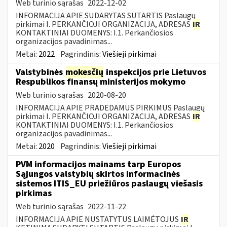
Web turinio sąrašas
2022-12-02
INFORMACIJA APIE SUDARYTAS SUTARTIS Paslaugų
pirkimai I. PERKANČIOJI ORGANIZACIJA, ADRESAS
IR
KONTAKTINIAI DUOMENYS: I.1. Perkančiosios
organizacijos pavadinimas...
Metai:
2022
Pagrindinis:
Viešieji pirkimai
Valstybinės
mokesčių
inspekcijos prie Lietuvos
Respublikos finansų ministerijos mokymo
Web turinio sąrašas
2020-08-20
INFORMACIJA APIE PRADEDAMUS PIRKIMUS Paslaugų
pirkimai I. PERKANČIOJI ORGANIZACIJA, ADRESAS
IR
KONTAKTINIAI DUOMENYS: I.1. Perkančiosios
organizacijos pavadinimas...
Metai:
2020
Pagrindinis:
Viešieji pirkimai
PVM informacijos mainams tarp Europos
Sąjungos valstybių skirtos informacinės
sistemos ITIS_EU priežiūros paslaugų viešasis
pirkimas
Web turinio sąrašas
2022-11-22
INFORMACIJA APIE NUSTATYTUS LAIMĖTOJUS
IR