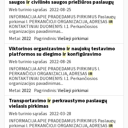
saugos
ir
civilinės saugos priežiūros paslaugų
Web turinio sąrašas
2022-08-25
INFORMACIJA APIE PRADEDAMUS PIRKIMUS Paslaugų
pirkimai I. PERKANČIOJI ORGANIZACIJA, ADRESAS
IR
KONTAKTINIAI DUOMENYS: I.1. Perkančiosios
organizacijos pavadinimas...
Metai:
2022
Pagrindinis:
Viešieji pirkimai
Viktorinos organizavimo
ir
naujokų testavimo
platformos su diegimo
ir
konfigūravimo
Web turinio sąrašas
2022-08-26
INFORMACIJA APIE PRADEDAMUS PIRKIMUS I.
PERKANČIOJI ORGANIZACIJA, ADRESAS
IR
KONTAKTINIAI DUOMENYS: I.1. Perkančiosios
organizacijos pavadinimas...
Metai:
2022
Pagrindinis:
Viešieji pirkimai
Transportavimo
ir
perkraustymo paslaugų
viešasis pirkimas
Web turinio sąrašas
2022-03-28
INFORMACIJA APIE PRADEDAMUS PIRKIMUS Paslaugų
pirkimai I. PERKANČIOJI ORGANIZACIJA, ADRESAS
IR