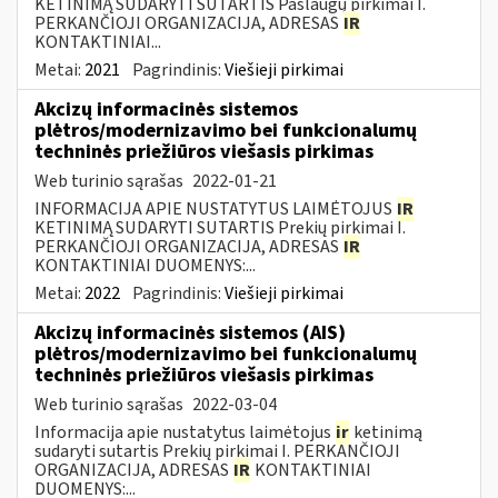
KETINIMĄ SUDARYTI SUTARTIS Paslaugų pirkimai I.
PERKANČIOJI ORGANIZACIJA, ADRESAS
IR
KONTAKTINIAI...
Metai:
2021
Pagrindinis:
Viešieji pirkimai
Akcizų informacinės sistemos
plėtros/modernizavimo bei funkcionalumų
techninės priežiūros viešasis pirkimas
Web turinio sąrašas
2022-01-21
INFORMACIJA APIE NUSTATYTUS LAIMĖTOJUS
IR
KETINIMĄ SUDARYTI SUTARTIS Prekių pirkimai I.
PERKANČIOJI ORGANIZACIJA, ADRESAS
IR
KONTAKTINIAI DUOMENYS:...
Metai:
2022
Pagrindinis:
Viešieji pirkimai
Akcizų informacinės sistemos (AIS)
plėtros/modernizavimo bei funkcionalumų
techninės priežiūros viešasis pirkimas
Web turinio sąrašas
2022-03-04
Informacija apie nustatytus laimėtojus
ir
ketinimą
sudaryti sutartis Prekių pirkimai I. PERKANČIOJI
ORGANIZACIJA, ADRESAS
IR
KONTAKTINIAI
DUOMENYS:...