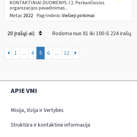
KONTAKTINIAI DUOMENYS: I.1. Perkančiosios
organizacijos pavadinimas...
Metai:
2022
Pagrindinis:
Viešieji pirkimai
20 Įrašų(-ai)
Rodoma nuo 81 iki 100 iš 224 irašų.
1
...
4
5
6
...
12
APIE VMI
Misija, Vizija ir Vertybės
Struktūra ir kontaktinė informacija