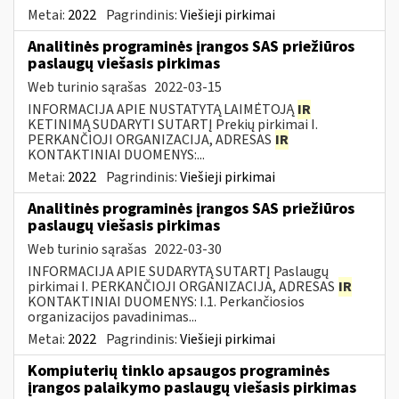
Metai:
2022
Pagrindinis:
Viešieji pirkimai
Analitinės programinės įrangos SAS priežiūros
paslaugų viešasis pirkimas
Web turinio sąrašas
2022-03-15
INFORMACIJA APIE NUSTATYTĄ LAIMĖTOJĄ
IR
KETINIMĄ SUDARYTI SUTARTĮ Prekių pirkimai I.
PERKANČIOJI ORGANIZACIJA, ADRESAS
IR
KONTAKTINIAI DUOMENYS:...
Metai:
2022
Pagrindinis:
Viešieji pirkimai
Analitinės programinės įrangos SAS priežiūros
paslaugų viešasis pirkimas
Web turinio sąrašas
2022-03-30
INFORMACIJA APIE SUDARYTĄ SUTARTĮ Paslaugų
pirkimai I. PERKANČIOJI ORGANIZACIJA, ADRESAS
IR
KONTAKTINIAI DUOMENYS: I.1. Perkančiosios
organizacijos pavadinimas...
Metai:
2022
Pagrindinis:
Viešieji pirkimai
Kompiuterių tinklo apsaugos programinės
įrangos palaikymo paslaugų viešasis pirkimas