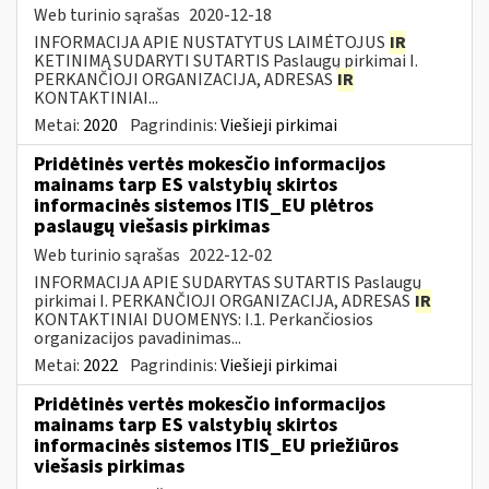
Web turinio sąrašas
2020-12-18
INFORMACIJA APIE NUSTATYTUS LAIMĖTOJUS
IR
KETINIMĄ SUDARYTI SUTARTIS Paslaugų pirkimai I.
PERKANČIOJI ORGANIZACIJA, ADRESAS
IR
KONTAKTINIAI...
Metai:
2020
Pagrindinis:
Viešieji pirkimai
Pridėtinės vertės mokesčio informacijos
mainams tarp ES valstybių skirtos
informacinės sistemos ITIS_EU plėtros
paslaugų viešasis pirkimas
Web turinio sąrašas
2022-12-02
INFORMACIJA APIE SUDARYTAS SUTARTIS Paslaugų
pirkimai I. PERKANČIOJI ORGANIZACIJA, ADRESAS
IR
KONTAKTINIAI DUOMENYS: I.1. Perkančiosios
organizacijos pavadinimas...
Metai:
2022
Pagrindinis:
Viešieji pirkimai
Pridėtinės vertės mokesčio informacijos
mainams tarp ES valstybių skirtos
informacinės sistemos ITIS_EU priežiūros
viešasis pirkimas