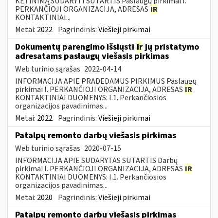
KETINIMĄ SUDARYTI SUTARTIS Paslaugų pirkimai I.
PERKANČIOJI ORGANIZACIJA, ADRESAS
IR
KONTAKTINIAI...
Metai:
2022
Pagrindinis:
Viešieji pirkimai
Dokumentų parengimo išsiųsti
ir
jų pristatymo
adresatams paslaugų viešasis pirkimas
Web turinio sąrašas
2022-04-14
INFORMACIJA APIE PRADEDAMUS PIRKIMUS Paslaugų
pirkimai I. PERKANČIOJI ORGANIZACIJA, ADRESAS
IR
KONTAKTINIAI DUOMENYS: I.1. Perkančiosios
organizacijos pavadinimas...
Metai:
2022
Pagrindinis:
Viešieji pirkimai
Patalpų remonto darbų viešasis pirkimas
Web turinio sąrašas
2020-07-15
INFORMACIJA APIE SUDARYTAS SUTARTIS Darbų
pirkimai I. PERKANČIOJI ORGANIZACIJA, ADRESAS
IR
KONTAKTINIAI DUOMENYS: I.1. Perkančiosios
organizacijos pavadinimas...
Metai:
2020
Pagrindinis:
Viešieji pirkimai
Patalpų remonto darbų viešasis pirkimas