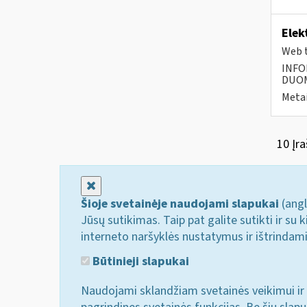
Elek
Web t
INFO
DUOME
Metai
10 Įra
Uždaryti
Šioje svetainėje naudojami slapukai
(angl
Jūsų sutikimas. Taip pat galite sutikti ir s
interneto naršyklės nustatymus ir ištrindam
Būtinieji slapukai
Naudojami sklandžiam svetainės veikimui ir 