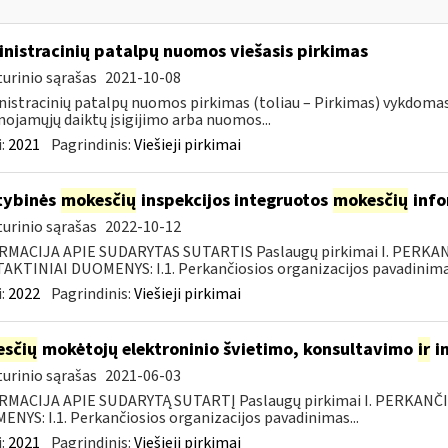
nistracinių patalpų nuomos viešasis pirkimas
urinio sąrašas
2021-10-08
istracinių patalpų nuomos pirkimas (toliau – Pirkimas) vykdoma
nojamųjų daiktų įsigijimo arba nuomos...
:
2021
Pagrindinis:
Viešieji pirkimai
tybinės
mokesčių
inspekcijos integruotos
mokesčių
info
urinio sąrašas
2022-10-12
RMACIJA APIE SUDARYTAS SUTARTIS Paslaugų pirkimai I. PERK
KTINIAI DUOMENYS: I.1. Perkančiosios organizacijos pavadinimas
:
2022
Pagrindinis:
Viešieji pirkimai
sčių
mokėtojų elektroninio švietimo, konsultavimo
ir
i
urinio sąrašas
2021-06-03
RMACIJA APIE SUDARYTĄ SUTARTĮ Paslaugų pirkimai I. PERKANČ
NYS: I.1. Perkančiosios organizacijos pavadinimas...
:
2021
Pagrindinis:
Viešieji pirkimai