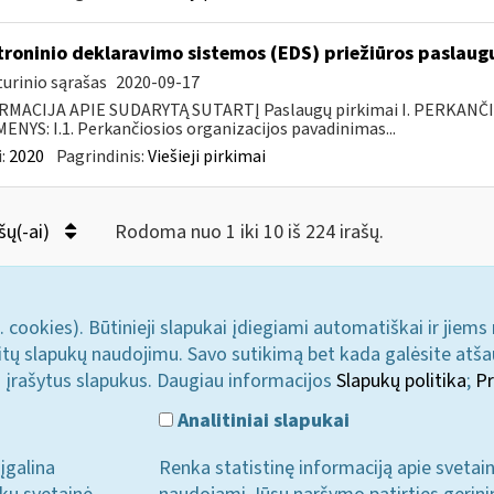
troninio deklaravimo sistemos (EDS) priežiūros paslaugų
urinio sąrašas
2020-09-17
RMACIJA APIE SUDARYTĄ SUTARTĮ Paslaugų pirkimai I. PERKANČ
NYS: I.1. Perkančiosios organizacijos pavadinimas...
:
2020
Pagrindinis:
Viešieji pirkimai
šų(-ai)
Rodoma nuo 1 iki 10 iš 224 irašų.
. cookies). Būtinieji slapukai įdiegiami automatiškai ir jiems
u kitų slapukų naudojimu. Savo sutikimą bet kada galėsite atš
i įrašytus slapukus. Daugiau informacijos
Slapukų politika
;
Pr
Analitiniai slapukai
įgalina
Renka statistinę informaciją apie svetai