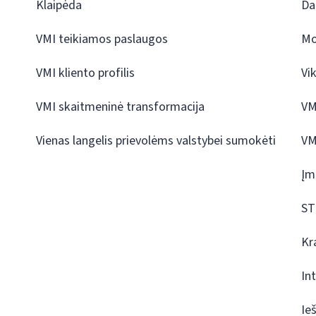
Klaipėda
Da
VMI teikiamos paslaugos
Mo
VMI kliento profilis
Vi
VMI skaitmeninė transformacija
VM
Vienas langelis prievolėms valstybei sumokėti
VM
Įm
ST
Kr
In
Ie