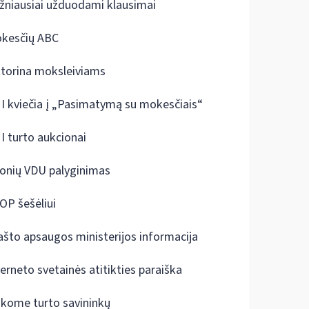
žniausiai užduodami klausimai
kesčių ABC
ktorina moksleiviams
I kviečia į „Pasimatymą su mokesčiais“
I turto aukcionai
onių VDU palyginimas
OP šešėliui
ašto apsaugos ministerijos informacija
terneto svetainės atitikties paraiška
škome turto savininkų