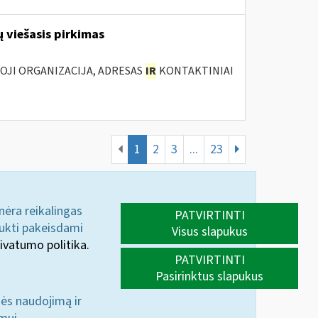
 viešasis pirkimas
IOJI ORGANIZACIJA, ADRESAS
IR
KONTAKTINIAI
1
2
3
...
23
 nėra reikalingas
PATVIRTINTI
aukti pakeisdami
Visus slapukus
ivatumo politika.
PATVIRTINTI
Pasirinktus slapukus
nės naudojimą ir