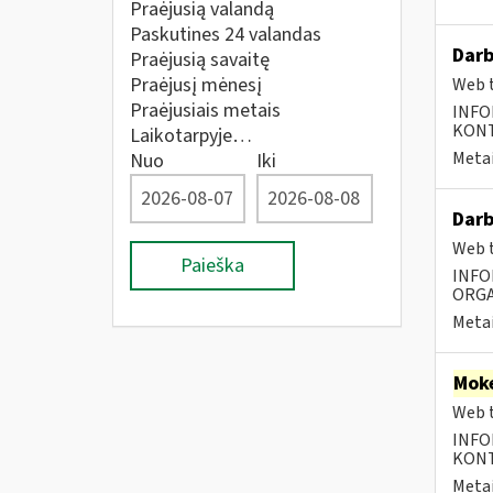
Praėjusią valandą
Paskutines 24 valandas
Darb
Praėjusią savaitę
Praėjusį mėnesį
Web t
Praėjusiais metais
INFO
KONTA
Laikotarpyje…
Metai
Nuo
Iki
Darb
Web t
Paieška
INFO
ORGA
Metai
Moke
Web t
INFO
KONTA
Metai