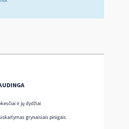
mui.
AUDINGA
kesčiai ir jų dydžiai
siskaitymas grynaisiais pinigais