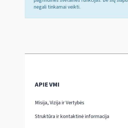
pagrindines svetainės funkcijas. Be šių slap
negali tinkamai veikti.
APIE VMI
Misija, Vizija ir Vertybės
Struktūra ir kontaktinė informacija