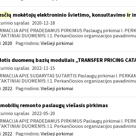
sčių
mokėtojų elektroninio švietimo, konsultavimo
ir
i
urinio sąrašas
2020-12-18
RMACIJA APIE PRADEDAMUS PIRKIMUS Paslaugų pirkimai I. PER
KTINIAI DUOMENYS: I.1. Perkančiosios organizacijos pavadinimas
:
2020
Pagrindinis:
Viešieji pirkimai
otis duomenų bazių moduliais „TRANSFER PRICING CA
urinio sąrašas
2022-11-15
RMACIJA APIE SUDARYTAS SUTARTIS Paslaugų pirkimai I. PERK
KTINIAI DUOMENYS: I.1. Perkančiosios organizacijos pavadinimas
:
2022
Pagrindinis:
Viešieji pirkimai
mobilių remonto paslaugų viešasis pirkimas
urinio sąrašas
2022-05-20
RMACIJA APIE PRADEDAMUS PIRKIMUS Paslaugų pirkimai I. PER
KTINIAI DUOMENYS: I.1. Perkančiosios organizacijos pavadinimas
:
2022
Pagrindinis:
Viešieji pirkimai