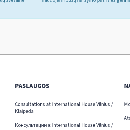
ukų svetainė
naudojami Jūsų naršymo patirties gerini
PASLAUGOS
N
Consultations at International House Vilnius /
Mo
Klaipėda
At
Консультации в International House Vilnius /