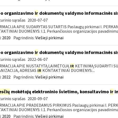
o organizavimo
ir
dokumentų valdymo informacinės si
urinio sąrašas
2020-07-07
RMACIJA APIE SUDARYTAS SUTARTIS Paslaugų pirkimai I. PERK
KTINIAI DUOMENYS: I.1. Perkančiosios organizacijos pavadinimas
:
2020
Pagrindinis:
Viešieji pirkimai
o organizavimo
ir
dokumentų valdymo informacinės si
urinio sąrašas
2022-06-07
RMACIJA APIE NUSTATYTĄ LAIMĖTOJĄ
IR
KETINIMĄ SUDARYTI SUT
NIZACIJA, ADRESAS
IR
KONTAKTINIAI DUOMENYS:...
:
2022
Pagrindinis:
Viešieji pirkimai
sčių
mokėtojų elektroninio švietimo, konsultavimo
ir
i
urinio sąrašas
2020-09-07
RMACIJA APIE PRADEDAMUS PIRKIMUS Paslaugų pirkimai I. PER
KTINIAI DUOMENYS: I.1. Perkančiosios organizacijos pavadinimas
:
2020
Pagrindinis:
Viešieji pirkimai