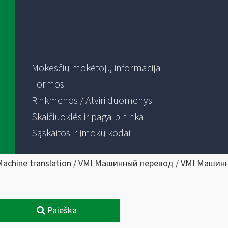
Mokesčių mokėtojų informacija
Formos
Rinkmenos / Atviri duomenys
Skaičiuoklės ir pagalbininkai
Sąskaitos ir įmokų kodai
Machine translation / VMI Машинный перевод / VMI Машин
Paieška