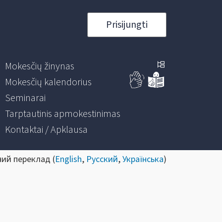
Prisijungti
Mokesčių žinynas
Mokesčių kalendorius
Seminarai
Tarptautinis apmokestinimas
Kontaktai / Apklausa
ний переклад (
English
,
Русский
,
Українська
)