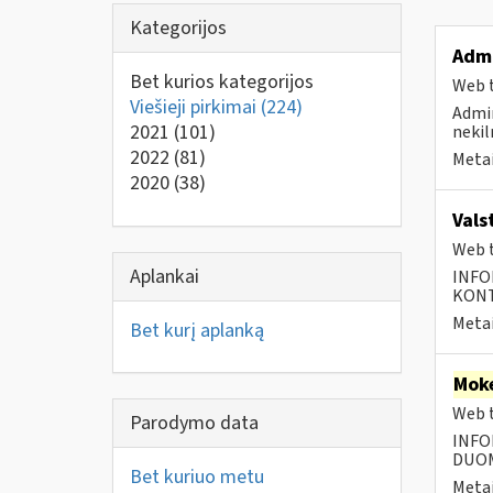
Kategorijos
Admi
Bet kurios kategorijos
Web t
Viešieji pirkimai
(224)
Admin
2021
(101)
nekil
2022
(81)
Metai
2020
(38)
Vals
Web t
Aplankai
INFO
KONTA
Metai
Bet kurį aplanką
Moke
Web t
Parodymo data
INFO
DUOME
Bet kuriuo metu
Metai