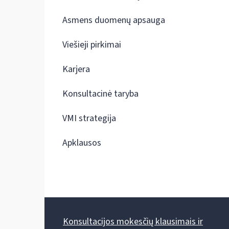
Asmens duomenų apsauga
Viešieji pirkimai
Karjera
Konsultacinė taryba
VMI strategija
Apklausos
Konsultacijos mokesčių klausimais ir