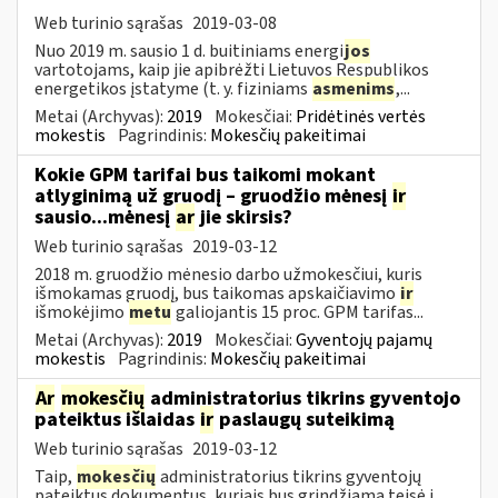
Web turinio sąrašas
2019-03-08
Nuo 2019 m. sausio 1 d. buitiniams energi
jos
vartotojams, kaip jie apibrėžti Lietuvos Respublikos
energetikos įstatyme (t. y. fiziniams
asmenims
,...
Metai (Archyvas):
2019
Mokesčiai:
Pridėtinės vertės
mokestis
Pagrindinis:
Mokesčių pakeitimai
Kokie GPM tarifai bus taikomi mokant
atlyginimą už gruodį – gruodžio mėnesį
ir
sausio...mėnesį
ar
jie skirsis?
Web turinio sąrašas
2019-03-12
2018 m. gruodžio mėnesio darbo užmokesčiui, kuris
išmokamas gruodį, bus taikomas apskaičiavimo
ir
išmokėjimo
metu
galiojantis 15 proc. GPM tarifas...
Metai (Archyvas):
2019
Mokesčiai:
Gyventojų pajamų
mokestis
Pagrindinis:
Mokesčių pakeitimai
Ar
mokesčių
administratorius tikrins gyventojo
pateiktus išlaidas
ir
paslaugų suteikimą
Web turinio sąrašas
2019-03-12
Taip,
mokesčių
administratorius tikrins gyventojų
pateiktus dokumentus, kuriais bus grindžiama teisė į