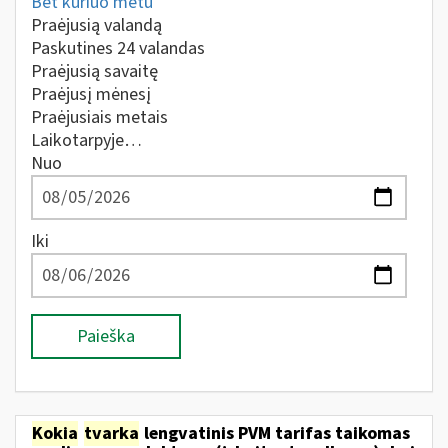
Bet kuriuo metu
Praėjusią valandą
Paskutines 24 valandas
Praėjusią savaitę
Praėjusį mėnesį
Praėjusiais metais
Laikotarpyje…
Nuo
Iki
Paieška
Kokia
tvarka
lengvatinis PVM tarifas taikomas