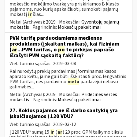
mokesčio mokėjimo tvarką yra priskiriamos B klasės
pajamoms, nuo kurių apskaičiuoti, sumokėti pajamų
mokestį
ir
šias...
Metai (Archyvas):
2019
Mokesčiai:
Gyventojų pajamų
mokestis
Pagrindinis:
Mokesčių pakeitimai
PVM tarifą parduodamiems medienos
produktams (įskaitant malkas), kai fiziniam
(
ar
...PVM tarifas, o
po
to pirkėjas paprašo
išrašyti PVM sąskaitą faktūrą?
Web turinio sąrašas
2019-03-08
Kai nurodytų prekių pardavimas įforminamas kasos
aparato kvitu, jame gali būti išskirtas 9 proc. lengvatinis
PVM tarifas, nes pardavimo
metu
pardavėjui nebuvo
galimybės...
Metai (Archyvas):
2019
Mokesčiai:
Pridėtinės vertės
mokestis
Pagrindinis:
Mokesčių pakeitimai
27. Kokios pajamos ne iš darbo santykių yra
įskaičiuojamos į 120 VDU?
Web turinio sąrašas
2019-03-12
Į 120 VDU* sumą 15
ir
(
ar
) 20 proc. GPM taikymo tikslu