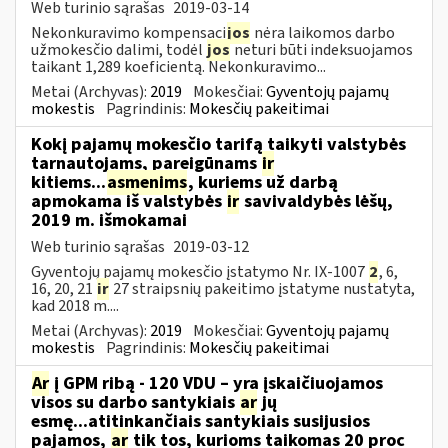
Web turinio sąrašas
2019-03-14
Nekonkuravimo kompensaci
jos
nėra laikomos darbo
užmokesčio dalimi, todėl
jos
neturi būti indeksuojamos
taikant 1,289 koeficientą. Nekonkuravimo...
Metai (Archyvas):
2019
Mokesčiai:
Gyventojų pajamų
mokestis
Pagrindinis:
Mokesčių pakeitimai
Kokį pajamų mokesčio tarifą taikyti valstybės
tarnautojams, pareigūnams
ir
kitiems...
asmenims
, kuriems už darbą
apmokama iš valstybės
ir
savivaldybės lėšų,
2019 m. išmokamai
Web turinio sąrašas
2019-03-12
Gyventojų pajamų mokesčio įstatymo Nr. IX-1007
2
, 6,
16, 20, 21
ir
27 straipsnių pakeitimo įstatyme nustatyta,
kad 2018 m....
Metai (Archyvas):
2019
Mokesčiai:
Gyventojų pajamų
mokestis
Pagrindinis:
Mokesčių pakeitimai
Ar
į GPM ribą - 120 VDU – yra įskaičiuojamos
visos su darbo santykiais
ar
jų
esmę...atitinkančiais santykiais susijusios
pajamos,
ar
tik tos, kurioms taikomas 20 proc