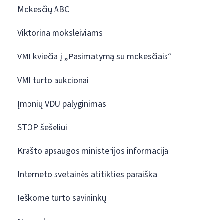
Mokesčių ABC
Viktorina moksleiviams
VMI kviečia į „Pasimatymą su mokesčiais“
VMI turto aukcionai
Įmonių VDU palyginimas
STOP šešėliui
Krašto apsaugos ministerijos informacija
Interneto svetainės atitikties paraiška
Ieškome turto savininkų