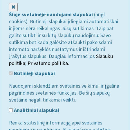
Uždaryti
Šioje svetainėje naudojami slapukai
(angl.
cookies). Būtinieji slapukai įdiegiami automatiškai
ir jiems nėra reikalingas Jūsų sutikimas. Taip pat
galite sutikti ir su kitų slapukų naudojimu. Savo
sutikimą bet kada galėsite atšaukti pakeisdami
interneto naršyklės nustatymus ir ištrindami
įrašytus slapukus. Daugiau informacijos
Slapukų
politika
;
Privatumo politika.
Būtinieji slapukai
Naudojami sklandžiam svetainės veikimui ir įgalina
pagrindines svetainės funkcijas. Be šių slapukų
svetainė negali tinkamai veikti.
Analitiniai slapukai
Renka statistinę informaciją apie svetainės
naudojimą ir naudojami Jūsų naršymo patirties