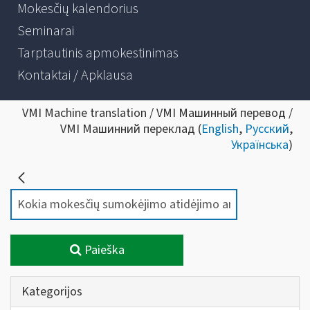
Mokesčių kalendorius
Seminarai
Tarptautinis apmokestinimas
Kontaktai / Apklausa
VMI Machine translation / VMI Машинный перевод /
VMI Машинний переклад (
English
,
Русский
,
Українська
)
Paieška
Kategorijos