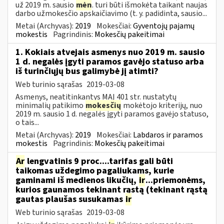
už 2019 m. sausio
mėn
. turi būti išmokėta taikant naujas
darbo užmokesčio apskaičiavimo (t. y. padidinta, sausio...
Metai (Archyvas):
2019
Mokesčiai:
Gyventojų pajamų
mokestis
Pagrindinis:
Mokesčių pakeitimai
1. Kokiais atvejais asmenys nuo 2019 m. sausio
1 d. negalės įgyti paramos gavėjo statuso arba
iš turinčiųjų bus galimybė jį atimti?
Web turinio sąrašas
2019-03-08
Asmenys, neatitinkantys MAĮ 401 str. nustatytų
minimalių patikimo
mokesčių
mokėtojo kriterijų, nuo
2019 m. sausio 1 d. negalės įgyti paramos gavėjo statuso,
o tais...
Metai (Archyvas):
2019
Mokesčiai:
Labdaros ir paramos
mokestis
Pagrindinis:
Mokesčių pakeitimai
Ar
lengvatinis 9 proc....tarifas gali būti
taikomas uždegimo pagaliukams, kurie
gaminami iš medienos likučių,
ir
...priemonėms,
kurios gaunamos tekinant rąstą (tekinant rąstą
gautas plaušas susukamas
ir
Web turinio sąrašas
2019-03-08