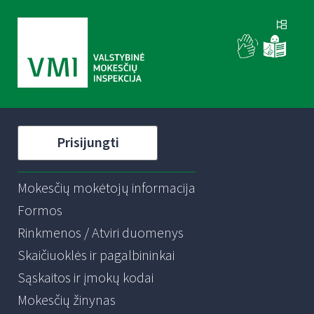
Prisijungti
Mokesčių mokėtojų informacija
Formos
Rinkmenos / Atviri duomenys
Skaičiuoklės ir pagalbininkai
Sąskaitos ir įmokų kodai
Mokesčių žinynas