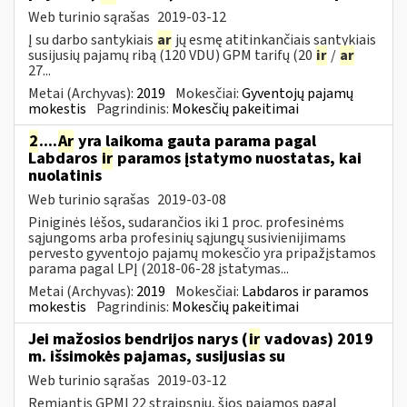
Web turinio sąrašas
2019-03-12
Į su darbo santykiais
ar
jų esmę atitinkančiais santykiais
susijusių pajamų ribą (120 VDU) GPM tarifų (20
ir
/
ar
27...
Metai (Archyvas):
2019
Mokesčiai:
Gyventojų pajamų
mokestis
Pagrindinis:
Mokesčių pakeitimai
2
....
Ar
yra laikoma gauta parama pagal
Labdaros
ir
paramos įstatymo nuostatas, kai
nuolatinis
Web turinio sąrašas
2019-03-08
Piniginės lėšos, sudarančios iki 1 proc. profesinėms
sąjungoms arba profesinių sąjungų susivienijimams
pervesto gyventojo pajamų mokesčio yra pripažįstamos
parama pagal LPĮ (2018-06-28 įstatymas...
Metai (Archyvas):
2019
Mokesčiai:
Labdaros ir paramos
mokestis
Pagrindinis:
Mokesčių pakeitimai
Jei mažosios bendrijos narys (
ir
vadovas) 2019
m. išsimokės pajamas, susijusias su
Web turinio sąrašas
2019-03-12
Remiantis GPMĮ 22 straipsniu, šios pajamos pagal