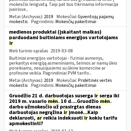
mokesčio lengvatą. Taip pat bus tikrinama informacija
įvairiose...
Metai (Archyvas):
2019
Mokesčiai:
Gyventojų pajamų
mokestis
Pagrindinis:
Mokesčių pakeitimai
medienos produktai (įskaitant malkas)
parduodami buitiniams energijos vartotojams
ir
Web turinio sąrašas
2019-03-08
Buitiniai energijos vartotojai - fiziniai asmenys,
perkantys energiją asmeniniams, šeimos ar namų ūkio
poreikiams, nesusijusiems su ūkine komercine ar
profesine veikla. Pagrindiniai PVM tarifo...
Metai (Archyvas):
2019
Mokesčiai:
Pridėtinės vertės
mokestis
Pagrindinis:
Mokesčių pakeitimai
Gruodžio 21 d. darbuotojas suserga
ir
serga iki
2019 m. vasario
mėn
. 10 d....Gruodžio
mėn
.
darbo užmokesčio už prasirgtas dienas
darbuotojas negrąžina
ir
įmonė...Kaip
deklaruoti,
ar
reikia indeksuoti
ir
kokiu tarifu
apmokestinti?