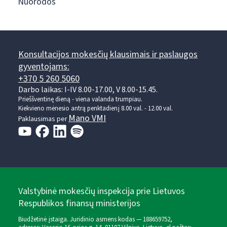
Nuorodos
Konsultacijos mokesčių klausimais ir paslaugos
gyventojams:
+370 5 260 5060
Darbo laikas: I-IV 8.00-17.00, V 8.00-15.45.
Prieššventinę dieną - viena valanda trumpiau.
Kiekvieno mėnesio antrą penktadienį 8.00 val. - 12.00 val.
Mano VMI
Paklausimas per
Valstybinė mokesčių inspekcija prie Lietuvos
Respublikos finansų ministerijos
Biudžetinė įstaiga. Juridinio asmens kodas — 188659752,