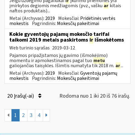
Jeigu uždegimo pagaliukai
ir
įkūrimo priemonės yra
įmirkytos degiomis medžiagomis (pvz., vašku
ar
kitais
naftos produktais)...
Metai (Archyvas):
2019
Mokesčiai:
Pridėtinės vertės
mokestis
Pagrindinis:
Mokesčių pakeitimai
Kokie gyventojų pajamų mokesčio tarifai
taikomi 2019 metais paskirtoms
ir
išmokėtoms
Web turinio sąrašas
2019-03-12
Pajamos pripažįstamos jų gavimo (išmokėjimo)
momentu ir apmokestinamos pagal tuo
metu
galiojančias taisykles. Išimtis numatyta tik 2018 m.
ar
...
Metai (Archyvas):
2019
Mokesčiai:
Gyventojų pajamų
mokestis
Pagrindinis:
Mokesčių pakeitimai
20 Įrašų(-ai)
Rodoma nuo 1 iki 20 iš 76 irašų.
1
2
3
4