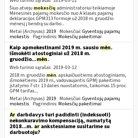
Web turinio sąrašas
2019-03-12
Šiuo atveju
mokesčių
administratoriui teikiamoje
Mėnesinės pajamų mokesčio nuo A klasės pajamų
deklaracijos GPM313 formoje už 2018 m. gruodžio
mėnesį į bendrą su darbo...
Metai (Archyvas):
2019
Mokesčiai:
Gyventojų pajamų
mokestis
Pagrindinis:
Mokesčių pakeitimai
Kaip apmokestinami 2019 m. sausio
mėn
.
išmokėti atostoginiai už 2018 m.
gruodžio...
mėn
.
Web turinio sąrašas
2019-03-12
2018 m. gruodžio
mėn
. apskaičiuotiems atostoginiams,
išmokėtiems 2019 m., vadovaujantis GPMĮ pakeitimo
įstatymo 7 str. 13 dalies nuostatomis, taikomas 15 proc.
GPM tarifas....
Metai (Archyvas):
2019
Mokesčiai:
Gyventojų pajamų
mokestis
Pagrindinis:
Mokesčių pakeitimai
Ar
darbdavys turi padidinti (indeksuoti)
nekonkuravimo kompensaciją, numatytą
2018...m.
ar
ankstesniame susitarime su
darbuotoju?