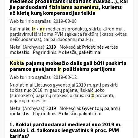
medienos produktams (įskaitant malkas...), kai
jie parduodami
fiziniams
asmenims
, kuriems
už kietą kurą kompensacijas teikia
Web turinio sąrašas
2019-03-08
Kai malkų
ir
/
ar
medienos produktų, skirtų kūrenimui,
pardavimui išrašoma PVM sąskaita faktūra (kasos kvitas
neišduodamas), tai parduodamų malkų /...
Metai (Archyvas):
2019
Mokesčiai:
Pridėtinės vertės
mokestis
Pagrindinis:
Mokesčių pakeitimai
Kokia
pajamų mokesčio dalis gali būti paskirta
paramos gavėjams
ir
politinėms partijoms
Web turinio sąrašas
2019-03-12
Nuolatiniai Lietuvos gyventojai 2019 m. gali paskirti
tokias nuo 2018 m. gautų pajamų išskaičiuoto
(sumokėto) pajamų mokesčio dalis: iki
2
procentų
pajamų mokesčio —...
Metai (Archyvas):
2019
Mokesčiai:
Gyventojų pajamų
mokestis
Pagrindinis:
Mokesčių pakeitimai
1. Kokiai parduodamai medienai nuo 2019 m.
sausio 1 d. taikomas lengvatinis 9 proc. PVM
tarifas?